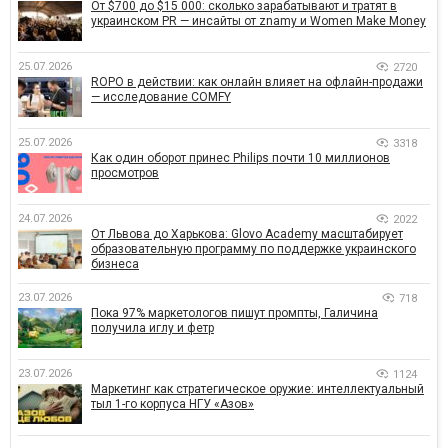
От $700 до $15 000: сколько зарабатывают и тратят в
украинском PR — инсайты от znamy и Women Make Money
25.07.2026
2720
ROPO в действии: как онлайн влияет на офлайн-продажи
— исследование COMFY
25.07.2026
3318
Как один оборот принес Philips почти 10 миллионов
просмотров
24.07.2026
2022
От Львова до Харькова: Glovo Academy масштабирует
образовательную программу по поддержке украинского
бизнеса
23.07.2026
718
Пока 97% маркетологов пишут промпты, Галичина
получила иглу и фетр
23.07.2026
1124
Маркетинг как стратегическое оружие: интеллектуальный
тыл 1-го корпуса НГУ «Азов»