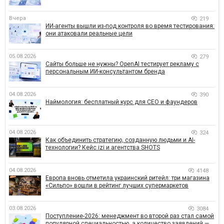
Вчера
219
ИИ-агенты вышли из-под контроля во время тестирования:
они атаковали реальные цели
05.08.2026
279
Сайты больше не нужны? OpenAI тестирует рекламу с
персональным ИИ-консультантом бренда
04.08.2026
390
Наймология: бесплатный курс для CEO и фаундеров
04.08.2026
324
Как объединить стратегию, созданную людьми и AI-
технологии? Кейс izi и агентства SHOTS
04.08.2026
4148
Европа вновь отметила украинский ритейл: три магазина
«Сильпо» вошли в рейтинг лучших супермаркетов
03.08.2026
3084
Поступление-2026: менеджмент во второй раз стал самой
популярной специальностью, а количество заявлений —