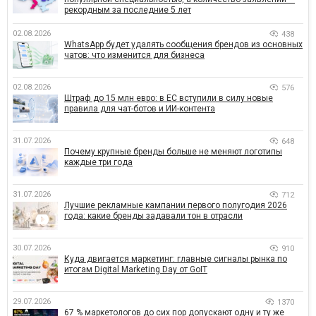
рекордным за последние 5 лет
02.08.2026
438
WhatsApp будет удалять сообщения брендов из основных
чатов: что изменится для бизнеса
02.08.2026
576
Штраф до 15 млн евро: в ЕС вступили в силу новые
правила для чат-ботов и ИИ-контента
31.07.2026
648
Почему крупные бренды больше не меняют логотипы
каждые три года
31.07.2026
712
Лучшие рекламные кампании первого полугодия 2026
года: какие бренды задавали тон в отрасли
30.07.2026
910
Куда двигается маркетинг: главные сигналы рынка по
итогам Digital Marketing Day от GoIT
29.07.2026
1370
67 % маркетологов до сих пор допускают одну и ту же