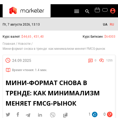
Пт, 7 августа 2026, 13:13
UA
RU
Курс валют:
$44,65 , €51,40
Курс Биткоин:
$64303
Главная
Новости
Мини-формат снова в тренде: как минимализм меняет FMCG-рынок
24.09.2025
0
1255
Время чтения: 1.4 мин.
МИНИ-ФОРМАТ СНОВА В
ТРЕНДЕ: КАК МИНИМАЛИЗМ
МЕНЯЕТ FMCG-РЫНОК
1
0