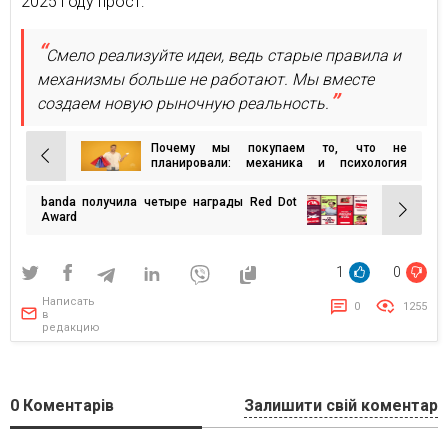
2025 году прост:
Смело реализуйте идеи, ведь старые правила и
механизмы больше не работают. Мы вместе
создаем новую рыночную реальность.
Почему мы покупаем то, что не
Навигация
планировали: механика и психология
импульсивных покупок
по
banda получила четыре награды Red Dot
записям
Award
1
0
Написать
0
1255
в
редакцию
0
Коментарів
Залишити свій коментар