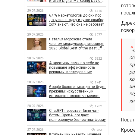
итогам Digital Marketing Day от
готов
GoIT
29.07.2026
1415
продл
67 % маркетологов до сих пор
допускают одну и ту же ошибку,
Дирек
хотя знают, что она не работает
говор
29.07.2026
1077
Наталья Морозова стала
членом международного жюри
2026 Global Best of the Best Effie
«
Awards
ос
28.07.2026
3822
AI-креативы сами по себе не
пр
повышают эффективность
ра
рекламы: исследование
показало, что на самом деле
ко
влияет на эффективность
28.07.2026
1741
кампаний
ин
Google больше никогда не будет
прежним: искусственный
ве
интеллект полностью меняет
ки
правила поиска
28.07.2026
1732
ChatGPT перестает быть чат-
ботом. OpenAI создает
Подат
полноценную бизнес-платформу
Кроме
27.07.2026
783
Крупнейший инвестиционный