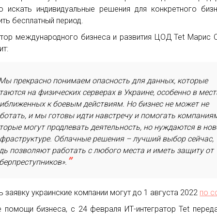
о искать индивидуальные решения для конкретного биз
ить бесплатный период.
тор международного бизнеса и развития ЦОД Tet Марис 
ит:
Мы прекрасно понимаем опасность для данных, которые
таются на физических серверах в Украине, особенно в мест
иближенных к боевым действиям. Но бизнес не может не
ботать, и мы готовы идти навстречу и помогать компаниям
торые могут продлевать деятельность, но нуждаются в нов
фраструктуре. Облачные решения – лучший выбор сейчас,
дь позволяют работать с любого места и иметь защиту от
берпреступников».
ь заявку украинские компании могут до 1 августа 2022
по с
 помощи бизнеса, с 24 февраля ИТ-интегратор Tet перед