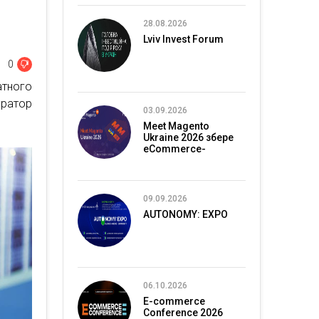
28.08.2026
Lviv Invest Forum
0
тного
гратор
03.09.2026
Meet Magento
Ukraine 2026 збере
eCommerce-
спільноту в Києві
09.09.2026
AUTONOMY: EXPO
06.10.2026
E-commerce
Conference 2026