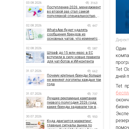
03.08.2026
3163
Поступление-2026: менеджмент
во второй раз стал самой
популярной специальностью, а
количество заявлений —
рекордным за последние 5 лет
02.08.2026
447
WhatsApp будет удалять
сообщения брендов из
основных чатов: что изменится
Директ
для бизнеса
Один 
02.08.2026
587
Штраф до 15 млн евро: в ЕС
комп
вступили в силу новые правила
для чат-ботов и ИИ-контента
прогр
Tet C
31.07.2026
662
Почему крупные бренды больше
дней 
не меняют логотипы каждые три
года
Tet п
беспл
31.07.2026
737
Лучшие рекламные кампании
окон
первого полугодия 2026 года:
бизн
какие бренды задавали тон в
отрасли
Эксп
30.07.2026
950
резер
Куда двигается маркетинг:
главные сигналы рынка по
помоч