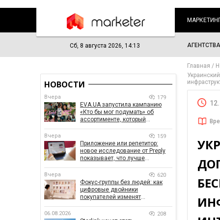
МАРКЕТИН
АГЕНТСТВ
Сб, 8 августа 2026, 14:13
Главная
Н
Украинский
инфраструк
НОВОСТИ
Вчера
179
12
EVA.UA запустила кампанию
«Кто бы мог подумать» об
ассортименте, который
Вре
покупатели не ожидают увидеть
на платформе
Вчера
159
УК
Приложение или репетитор:
новое исследование от Preply
показывает, что лучше
ДО
помогает заговорить на
иностранном языке
Вчера
620
БЕ
Фокус-группы без людей: как
цифровые двойники
покупателей изменят
ИН
маркетинговые исследования
06.08.2026
208