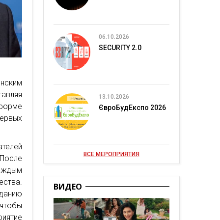
06.10.2026
SECURITY 2.0
нским
авляя
13.10.2026
тформе
ЄвроБудЕкспо 2026
первых
.
ателей
ВСЕ МЕРОПРИЯТИЯ
 После
аждым
ства.
ВИДЕО
данию
 чтобы
риятие