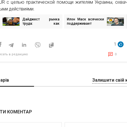
UR с целью практической помощи жителям Украины, охва
ыми действиями.
Дайджест рынка
Илон Маск всячески
игация
труда: как
поддерживает
изменились зарплаты
Dogecoin. TBC начала
в рабочей сфере
прием криптовалюты
исям
Dogecoin через BitPay
1
исать в редакцию
0
арів
Залишити свій 
ТИ КОМЕНТАР