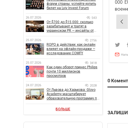
000 E
форум страны: успейте купить
билет на Lviv Invest Forum
военн
26.07.2026
543
Нав
От $700 до $15 000: сколько
зарабатывают и тратят в
по
украинском PR — инсайты от
зап
znamy и Women Make Money
25.07.2026
2756
ROPO в действии: как онлайн
влияет на офлайн-продажи —
исследование COMFY
Нап
25.07.2026
3418
Как один оборот принес Philips
почти 10 миллионов
просмотров
0
Комент
24.07.2026
2028
От Львова до Харькова: Glovo
Academy масштабирует
образовательную программу по
поддержке украинского
бизнеса
БОЛЬШЕ
ЗАЛИШИ