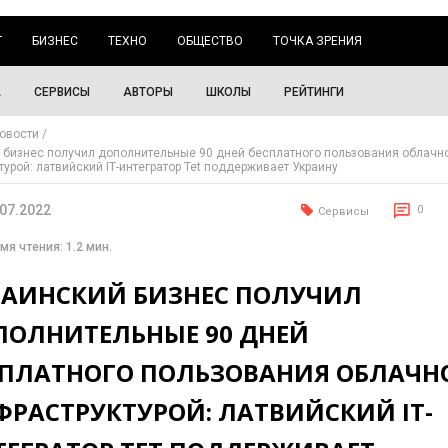
Г
БИЗНЕС
ТЕХНО
ОБЩЕСТВО
ТОЧКА ЗРЕНИЯ
А
СЕРВИСЫ
АВТОРЫ
ШКОЛЫ
РЕЙТИНГИ
овости
 бизнес получил дополнительные 90 дней бесплатного пользования облачн
турой: латвийский ІТ-интегратор Tet поддерживает Украину
.07.2022
0
Сервисы
мя чтения: 1.2 мин.
РАИНСКИЙ БИЗНЕС ПОЛУЧИЛ
ПОЛНИТЕЛЬНЫЕ 90 ДНЕЙ
СПЛАТНОГО ПОЛЬЗОВАНИЯ ОБЛАЧН
ФРАСТРУКТУРОЙ: ЛАТВИЙСКИЙ ІТ-