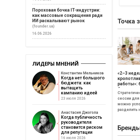
Пороховая бочка IT-индустрии:
как массовые сокращения ради
Точка 
ИИ раскалывают рынок
(founder.ua)
16.06.2026
ЛИДЕРЫ МНЕНИЙ
«2–3 неде
Константин Мельников
Когда нет большого
кропотли
бюджета: как
работы»: 
вытащить
бизнесу н
кампанию идеей
Стратегиче
смысла
23 июля 2026
сессии для
проводит
можно усл
стратеги
разделить н
сессию
Анастасия Джогола
неудачная,
Когда публичность
сбалансиро
руководителя
Бренд
трансформа
становится риском
для репутации
Неудачная 
16 июля 2026
«рефлекси