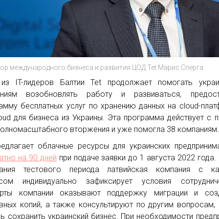
ор международного бизнеса и развития ЦОД Tet Марис Сперга
из IT-лидеров Балтии Tet продолжает помогать украи
аниям возобновлять работу и развиваться, предост
амму бесплатных услуг по хранению данных на cloud-пла
loud для бизнеса из Украины. Эта программа действует с 
полномасштабного вторжения и уже помогла 38 компаниям
редлагает облачные ресурсы для украинских предприним
атно на 90 дней
при подаче заявки до 1 августа 2022 года.
чания тестового периода латвийская компания с к
есом индивидуально зафиксирует условия сотрудниче
ерты компании оказывают поддержку миграции и соз
вных копий, а также консультируют по другим вопросам,
ь сохранить украинский бизнес. При необходимости предп