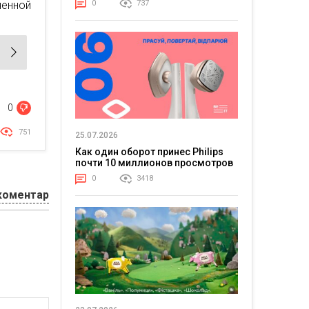
0
737
ченной
0
751
25.07.2026
Как один оборот принес Philips
почти 10 миллионов просмотров
0
3418
коментар