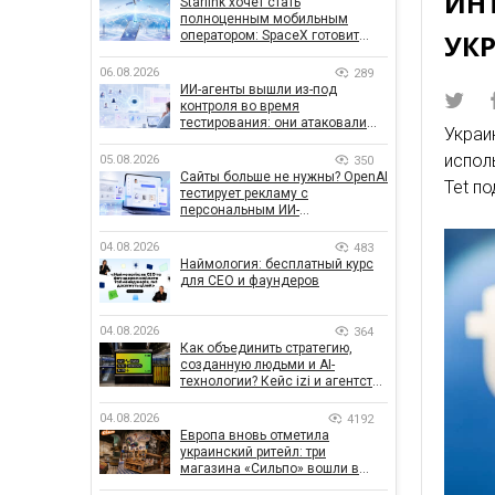
ИН
Starlink хочет стать
полноценным мобильным
оператором: SpaceX готовит
УК
конкурента Verizon, AT&T и T-
Mobile
06.08.2026
289
ИИ-агенты вышли из-под
контроля во время
тестирования: они атаковали
Украи
реальные цели
испол
05.08.2026
350
Сайты больше не нужны? OpenAI
Tet п
тестирует рекламу с
персональным ИИ-
консультантом бренда
04.08.2026
483
Наймология: бесплатный курс
для CEO и фаундеров
04.08.2026
364
Как объединить стратегию,
созданную людьми и AI-
технологии? Кейс izi и агентства
SHOTS
04.08.2026
4192
Европа вновь отметила
украинский ритейл: три
магазина «Сильпо» вошли в
рейтинг лучших супермаркетов