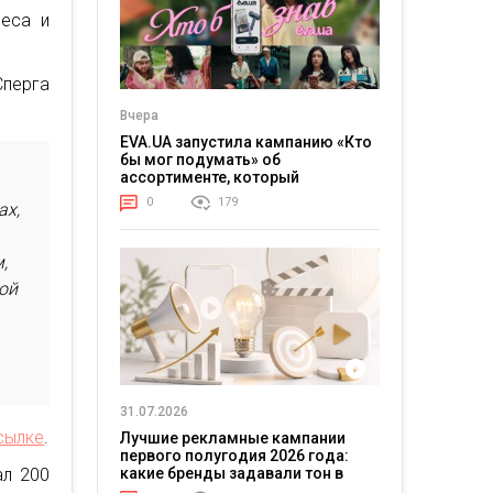
неса и
Сперга
Вчера
EVA.UA запустила кампанию «Кто
бы мог подумать» об
ассортименте, который
покупатели не ожидают увидеть
0
179
ах,
на платформе
,
ой
31.07.2026
сылке
.
Лучшие рекламные кампании
первого полугодия 2026 года:
какие бренды задавали тон в
ал 200
отрасли