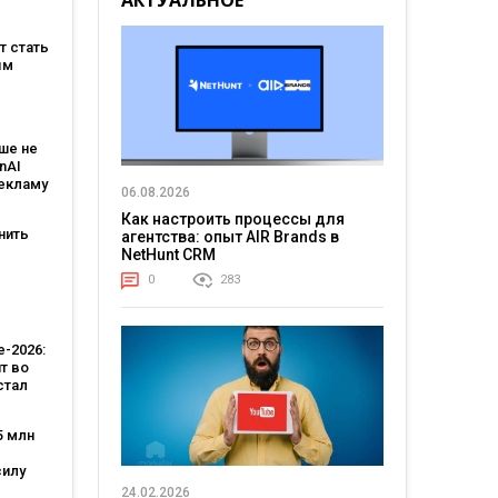
АКТУАЛЬНОЕ
на
ет стать
м
ым
:
овит
ше не
T и T-
nAI
рекламу
06.08.2026
ьным
Как настроить процессы для
тантом
нить
агентства: опыт AIR Brands в
NetHunt CRM
0
283
-
 Кейс
тва
-2026:
т во
стал
лярной
стью,
5 млн
во
—
силу
 за
ила
 лет
24.02.2026