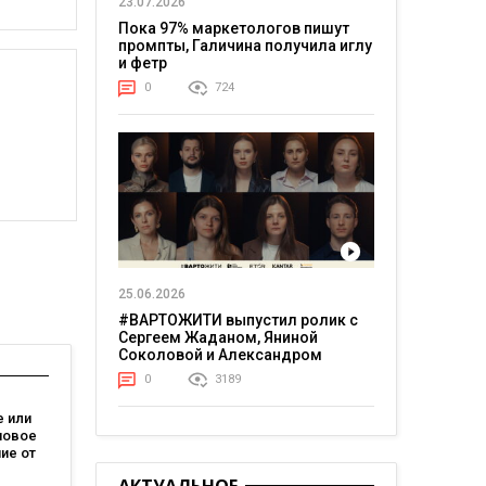
23.07.2026
Пока 97% маркетологов пишут
промпты, Галичина получила иглу
и фетр
0
724
25.06.2026
#ВАРТОЖИТИ выпустил ролик с
Сергеем Жаданом, Яниной
Соколовой и Александром
Тереном о жизни в постоянном
0
3189
напряжении
 или
новое
ие от
зывает,