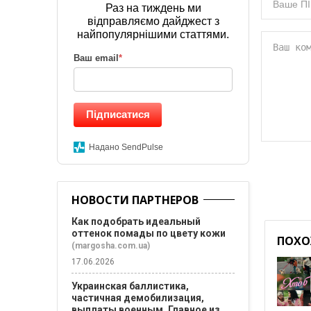
Раз на тиждень ми
відправляємо дайджест з
найпопулярнішими статтями.
Ваш email
*
Підписатися
Надано SendPulse
НОВОСТИ ПАРТНЕРОВ
Как подобрать идеальный
оттенок помады по цвету кожи
ПОХО
(margosha.com.ua)
17.06.2026
Украинская баллистика,
частичная демобилизация,
выплаты военным. Главное из