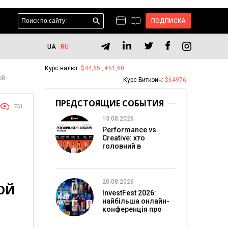
ПОДПИСКА
UA
RU
Курс валют:
$44,65 , €51,60
ой
Курс Биткоин:
$64976
ПРЕДСТОЯЩИЕ СОБЫТИЯ
751
13.08.2026
Performance vs.
Creative: хто
головний в
перформанс-
маркетингу?
20.08.2026
ОЙ
InvestFest 2026:
найбільша онлайн-
конференція про
інвестиції