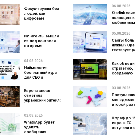
что лучше
который
помогает
06.08.2026
Фокус-группы без
покупатели не
заговорить 
Starlink хоч
людей: как
ожидают увидеть
иностранно
полноценн
цифровые
на платформе
языке
мобильным
двойники
оператором
покупателей
SpaceX гот
изменят
05.08.2026
ИИ-агенты вышли
конкурента
маркетинговые
Сайты боль
из-под контроля
Verizon, AT&
исследования
нужны? Ope
во время
Mobile
тестирует 
тестирования: они
с персонал
атаковали
ИИ-консуль
реальные цели
04.08.2026
Как объеди
бренда
Наймология:
стратегию,
бесплатный курс
созданную
для CEO и
людьми и AI
фаундеров
технологии?
izi и агентс
03.08.2026
Европа вновь
SHOTS
Поступление
отметила
менеджмен
украинский ритейл:
второй раз 
три магазина
самой попу
«Сильпо» вошли в
специально
рейтинг лучших
02.08.2026
Штраф до 1
а количест
супермаркетов
WhatsApp будет
евро: в ЕС
заявлений 
удалять
вступили в 
рекордным
сообщения
новые прав
последние 5