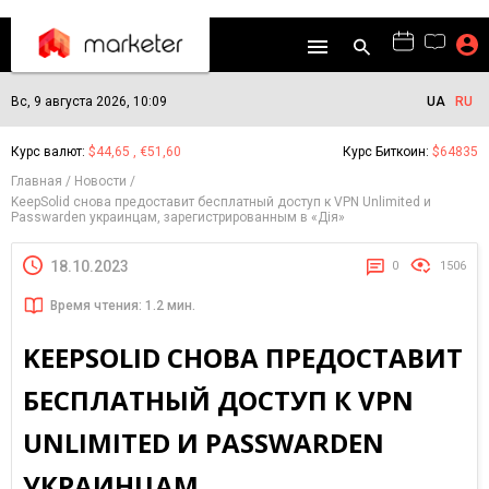
Вс, 9 августа 2026, 10:09
UA
RU
Курс валют:
$44,65 , €51,60
Курс Биткоин:
$64835
Главная
Новости
KeepSolid снова предоставит бесплатный доступ к VPN Unlimited и
Passwarden украинцам, зарегистрированным в «Дія»
18.10.2023
0
1506
Время чтения: 1.2 мин.
KEEPSOLID СНОВА ПРЕДОСТАВИТ
БЕСПЛАТНЫЙ ДОСТУП К VPN
UNLIMITED И PASSWARDEN
УКРАИНЦАМ,