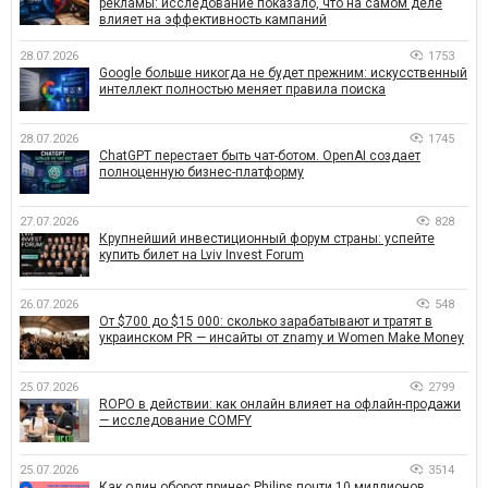
рекламы: исследование показало, что на самом деле
влияет на эффективность кампаний
28.07.2026
1753
Google больше никогда не будет прежним: искусственный
интеллект полностью меняет правила поиска
28.07.2026
1745
ChatGPT перестает быть чат-ботом. OpenAI создает
полноценную бизнес-платформу
27.07.2026
828
Крупнейший инвестиционный форум страны: успейте
купить билет на Lviv Invest Forum
26.07.2026
548
От $700 до $15 000: сколько зарабатывают и тратят в
украинском PR — инсайты от znamy и Women Make Money
25.07.2026
2799
ROPO в действии: как онлайн влияет на офлайн-продажи
— исследование COMFY
25.07.2026
3514
Как один оборот принес Philips почти 10 миллионов