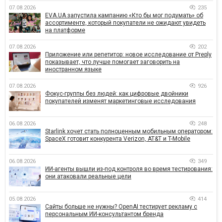
07.08.2026
235
EVA.UA запустила кампанию «Кто бы мог подумать» об
ассортименте, который покупатели не ожидают увидеть
на платформе
07.08.2026
202
Приложение или репетитор: новое исследование от Preply
показывает, что лучше помогает заговорить на
иностранном языке
07.08.2026
926
Фокус-группы без людей: как цифровые двойники
покупателей изменят маркетинговые исследования
06.08.2026
248
Starlink хочет стать полноценным мобильным оператором:
SpaceX готовит конкурента Verizon, AT&T и T-Mobile
06.08.2026
349
ИИ-агенты вышли из-под контроля во время тестирования:
они атаковали реальные цели
05.08.2026
414
Сайты больше не нужны? OpenAI тестирует рекламу с
персональным ИИ-консультантом бренда