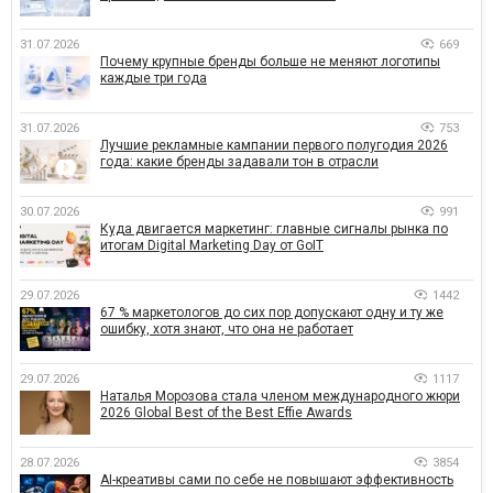
31.07.2026
669
Почему крупные бренды больше не меняют логотипы
каждые три года
31.07.2026
753
Лучшие рекламные кампании первого полугодия 2026
года: какие бренды задавали тон в отрасли
30.07.2026
991
Куда двигается маркетинг: главные сигналы рынка по
итогам Digital Marketing Day от GoIT
29.07.2026
1442
67 % маркетологов до сих пор допускают одну и ту же
ошибку, хотя знают, что она не работает
29.07.2026
1117
Наталья Морозова стала членом международного жюри
2026 Global Best of the Best Effie Awards
28.07.2026
3854
AI-креативы сами по себе не повышают эффективность