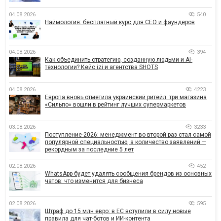
04.08.2026
540
Наймология: бесплатный курс для CEO и фаундеров
04.08.2026
394
Как объединить стратегию, созданную людьми и AI-
технологии? Кейс izi и агентства SHOTS
04.08.2026
4223
Европа вновь отметила украинский ритейл: три магазина
«Сильпо» вошли в рейтинг лучших супермаркетов
03.08.2026
3233
Поступление-2026: менеджмент во второй раз стал самой
популярной специальностью, а количество заявлений —
рекордным за последние 5 лет
02.08.2026
452
WhatsApp будет удалять сообщения брендов из основных
чатов: что изменится для бизнеса
02.08.2026
595
Штраф до 15 млн евро: в ЕС вступили в силу новые
правила для чат-ботов и ИИ-контента