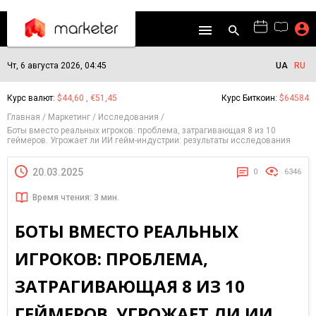
Чт, 6 августа 2026, 04:45
UA
RU
Курс валют:
$44,60 , €51,45
Курс Биткоин:
$64584
Главная
Маркетинг
Исследования
Боты вместо реальных игроков: проблема, затрагивающая 8 из 10
геймеров. Угрожает ли ИИ гейм-индустрии: результаты исследования
20.03.2025
0
6346
Время чтения: 3 мин.
БОТЫ ВМЕСТО РЕАЛЬНЫХ
ИГРОКОВ: ПРОБЛЕМА,
ЗАТРАГИВАЮЩАЯ 8 ИЗ 10
ГЕЙМЕРОВ. УГРОЖАЕТ ЛИ ИИ