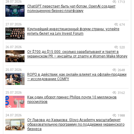
28.07.2026
1713
ChatGPT перестает быть чат-ботом. OpenAI создает
полноценную бизнес-платформу
27.07.2026
674
Крупнейший инвестиционный форум страны: успейте
купить билет на Lviv Invest Forum
26.07.2026
520
От $700 до $15 000: сколько зарабатывают и тратят в
украинском PR — инсайты от znamy и Women Make Money
25.07.2026
2648
ROPO в действии: как онлайн влияет на офлайн-продажи
— исследование COMFY
25.07.2026
3162
Как один оборот принес Philips почти 10 миллионов
просмотров
24.07.2026
1988
От Львова до Харькова: Glovo Academy масштабирует
образовательную программу по поддержке украинского
бизнеса