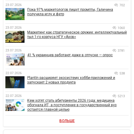
23.07.2026
702
Пока 97% маркетологов пишут промпты, Галичина
получила иглу и фетр
23.07.2026
1060
Маркетинг как стратегическое оружие: интеллектуальный
тыл 1-го корпуса НГУ «Азов»
23.07.2026
3781
41 % украинцев работают даже в отпуске — опрос
22.07.2026
538
PlantIn расширяет экосистему хобби-приложений и
запускает 2 новых продукта
22.07.2026
5213
Кем хотят стать абитуриенты 2026 года: медицина
обогнала ИТ, а поступление в государственный вуз
остается главной целью
БОЛЬШЕ