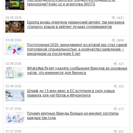
технологии? Кейс izi и агентства SHOTS
04.08.2026
3427
Европа вновь отметила украинский ритейл: три магазина
«Сильпо» вошли в рейтинг лучших супермаркетов
03.08.2026
2890
Поступление-2026: менеджмент во второй раз стал самой
популярной специальностью, а количество заявлений —
рекордным за последние 5 лет
02.08.2026
421
WhatsApp будет удалять сообщения брендов из основных
чатов: что изменится для бизнеса
02.08.2026
555
Штраф до 15 млн евро: в ЕС вступили в силу новые
правила для чат-ботов и ИИ-контента
31.07.2026
615
Почему крупные бренды больше не меняют логотипы
каждые три года
31.07.2026
691