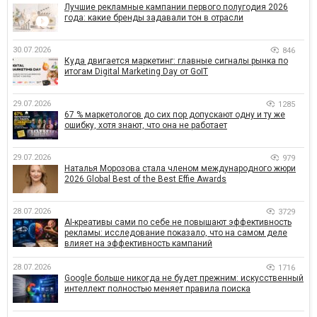
Лучшие рекламные кампании первого полугодия 2026
года: какие бренды задавали тон в отрасли
30.07.2026
846
Куда двигается маркетинг: главные сигналы рынка по
итогам Digital Marketing Day от GoIT
29.07.2026
1285
67 % маркетологов до сих пор допускают одну и ту же
ошибку, хотя знают, что она не работает
29.07.2026
979
Наталья Морозова стала членом международного жюри
2026 Global Best of the Best Effie Awards
28.07.2026
3729
AI-креативы сами по себе не повышают эффективность
рекламы: исследование показало, что на самом деле
влияет на эффективность кампаний
28.07.2026
1716
Google больше никогда не будет прежним: искусственный
интеллект полностью меняет правила поиска