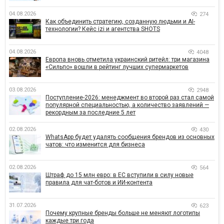
04.08.2026
274
Как объединить стратегию, созданную людьми и AI-
технологии? Кейс izi и агентства SHOTS
04.08.2026
4048
Европа вновь отметила украинский ритейл: три магазина
«Сильпо» вошли в рейтинг лучших супермаркетов
03.08.2026
2948
Поступление-2026: менеджмент во второй раз стал самой
популярной специальностью, а количество заявлений —
рекордным за последние 5 лет
02.08.2026
430
WhatsApp будет удалять сообщения брендов из основных
чатов: что изменится для бизнеса
02.08.2026
564
Штраф до 15 млн евро: в ЕС вступили в силу новые
правила для чат-ботов и ИИ-контента
31.07.2026
623
Почему крупные бренды больше не меняют логотипы
каждые три года