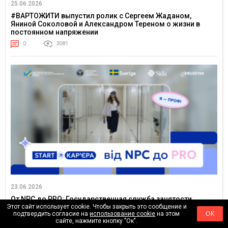
25.06.2026
#ВАРТОЖИТИ выпустил ролик с Сергеем Жаданом,
Яниной Соколовой и Александром Тереном о жизни в
постоянном напряжении
0
3081
23.06.2026
От NPC до PRO: Государственная служба занятости
Этот сайт использует cookie. Чтобы закрыть это сообщение и
впервые запустила TikTok-сериал для молодежи
подтвердить согласие на
использование cookie
на этом
ОК
0
3766
сайте, нажмите кнопку "Ок".