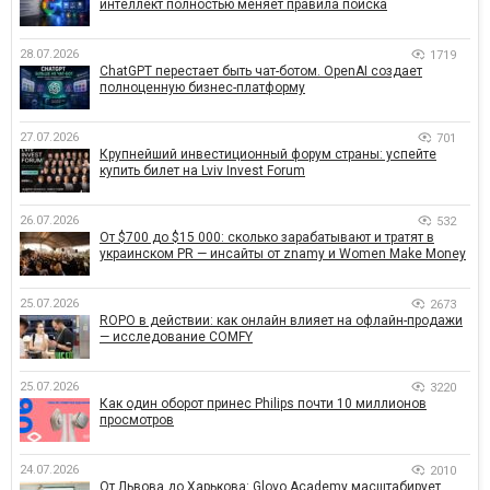
интеллект полностью меняет правила поиска
28.07.2026
1719
ChatGPT перестает быть чат-ботом. OpenAI создает
полноценную бизнес-платформу
27.07.2026
701
Крупнейший инвестиционный форум страны: успейте
купить билет на Lviv Invest Forum
26.07.2026
532
От $700 до $15 000: сколько зарабатывают и тратят в
украинском PR — инсайты от znamy и Women Make Money
25.07.2026
2673
ROPO в действии: как онлайн влияет на офлайн-продажи
— исследование COMFY
25.07.2026
3220
Как один оборот принес Philips почти 10 миллионов
просмотров
24.07.2026
2010
От Львова до Харькова: Glovo Academy масштабирует