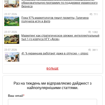
образовательную программу по поддержке украинского
бизнеса
23.07.2026
711
Пока 97% маркетологов пишут промпты, Галичина
получила иглу и фетр
23.07.2026
1082
Маркетинг как стратегическое оружие: интеллектуальный
тыл 1-го корпуса НГУ «Азов»
23.07.2026
3811
41 % украинцев работают даже в отпуске — опрос
БОЛЬШЕ
Раз на тиждень ми відправляємо дайджест з
найпопулярнішими статтями.
Ваш email
*