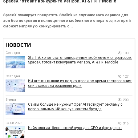
SpaceX готовит конкурента Verizon, AT&T и T-Mobile
SpaceX планирует превратить Starlink из спутникового сервиса для
зон без покрытия в полноценного мобильного оператора, который
сможет напрямую конкурировать с...
НОВОСТИ
Сегодня
103
Starlink хочет стать полноценным мобильным оператором:
SpaceX готовит конкурента Verizon, AT&T и T-Mobile
Сегодня
127
ИИ-агенты вышли из-под контроля во время тестирования:
они атаковали реальные цели
Вчера
200
Сайты больше не нужны? OpenAI тестирует рекламу с
персональным ИИ-консультантом бренда
04.08.2026
316
Наймология: бесплатный курс для CEO и фаундеров