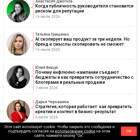
Анастасия Джогола
Когда публичность руководителя становится
риском для репутации
16 июля 2026
Татьяна Грищенко
AI скопирует ваш продукт за три недели. Но
бренд и смыслы скопировать не сможет
16 июля 2026
Юлия Вищук
Почему инфлюенс-кампании съедают
бюджеты и как превратить сотрудничество с
блогерами в реальные продажи
7 июля 2026
Дарья Черкашина
Стратегия, которая работает: как превратить
креатив и контент в бизнес-результат
6 июля 2026
Этот сайт использует cookie. Чтобы закрыть это сообщение и
подтвердить согласие на
использование cookie
на этом
ОК
сайте, нажмите кнопку "Ок".