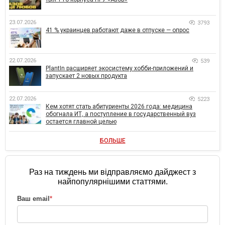
23.07.2026
3793
41 % украинцев работают даже в отпуске — опрос
22.07.2026
539
PlantIn расширяет экосистему хобби-приложений и
запускает 2 новых продукта
22.07.2026
5223
Кем хотят стать абитуриенты 2026 года: медицина
обогнала ИТ, а поступление в государственный вуз
остается главной целью
БОЛЬШЕ
Раз на тиждень ми відправляємо дайджест з
найпопулярнішими статтями.
Ваш email
*