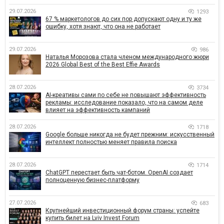
29.07.2026
1293
67 % маркетологов до сих пор допускают одну и ту же
ошибку, хотя знают, что она не работает
29.07.2026
986
Наталья Морозова стала членом международного жюри
2026 Global Best of the Best Effie Awards
28.07.2026
3734
AI-креативы сами по себе не повышают эффективность
рекламы: исследование показало, что на самом деле
влияет на эффективность кампаний
28.07.2026
1718
Google больше никогда не будет прежним: искусственный
интеллект полностью меняет правила поиска
28.07.2026
1714
ChatGPT перестает быть чат-ботом. OpenAI создает
полноценную бизнес-платформу
27.07.2026
683
Крупнейший инвестиционный форум страны: успейте
купить билет на Lviv Invest Forum