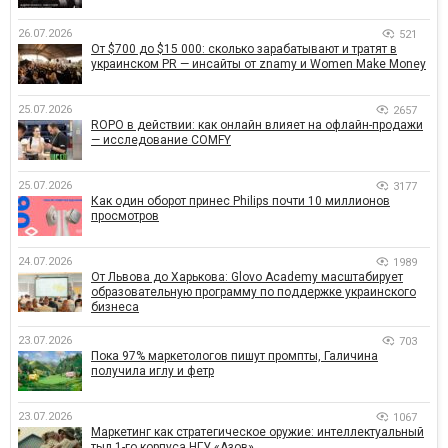
26.07.2026
521
От $700 до $15 000: сколько зарабатывают и тратят в
украинском PR — инсайты от znamy и Women Make Money
25.07.2026
2657
ROPO в действии: как онлайн влияет на офлайн-продажи
— исследование COMFY
25.07.2026
3177
Как один оборот принес Philips почти 10 миллионов
просмотров
24.07.2026
1989
От Львова до Харькова: Glovo Academy масштабирует
образовательную программу по поддержке украинского
бизнеса
23.07.2026
703
Пока 97% маркетологов пишут промпты, Галичина
получила иглу и фетр
23.07.2026
1067
Маркетинг как стратегическое оружие: интеллектуальный
тыл 1-го корпуса НГУ «Азов»