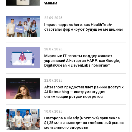
умным
22.09.2025
Impact happens here: как HealthTech-
стартапы формируют будущее медицины
28.07.2025
Мировые IT-гиганты поддерживают
украинский AI-стартап HAPP: как Google,
DigitalOcean и ElevenLabs помогают
развивать инновации в Украине
22.07.2025
Aftershoot предоставляет ранний доступ к
AI Retouching — инструменту для
оптимизации ретуши портретов
10.07.2025
Платформа Clearly (Rozmova) привлекла
$1,35 млн и выходит на глобальный рынок
ментального здоровья