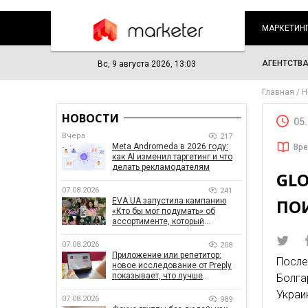
МАРКЕТИН
АГЕНТСТВ
Вс, 9 августа 2026, 13:03
Главная
Н
НОВОСТИ
05
Вчера
217
Meta Andromeda в 2026 году:
Вре
как AI изменил таргетинг и что
делать рекламодателям
GL
07.08.2026
241
ПО
EVA.UA запустила кампанию
«Кто бы мог подумать» об
ассортименте, который
покупатели не ожидают увидеть
на платформе
07.08.2026
208
Приложение или репетитор:
После
новое исследование от Preply
показывает, что лучше
Болга
помогает заговорить на
Укра
иностранном языке
07.08.2026
989