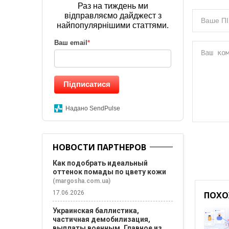
Раз на тиждень ми
відправляємо дайджест з
найпопулярнішими статтями.
Ваш email
*
Підписатися
Надано SendPulse
НОВОСТИ ПАРТНЕРОВ
Как подобрать идеальный
оттенок помады по цвету кожи
(margosha.com.ua)
17.06.2026
ПОХО
Украинская баллистика,
частичная демобилизация,
выплаты военным. Главное из