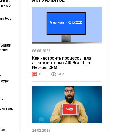
АКТУАЛЬНОЕ
Кто бы
ть» об
те,
пы без
не
идеть
ме
й
вышли
овые
роля
06.08.2026
ия
Как настроить процессы для
я: они
агентства: опыт AIR Brands в
NetHunt CRM
ели
0
402
:
 курс
вь
ритейл:
а
ошли в
ших
тов
удет
24.02.2026