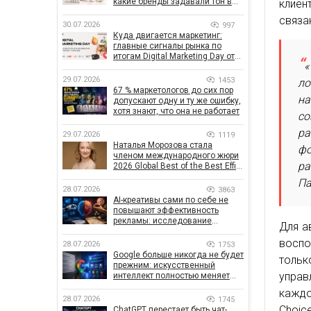
какие бренды задавали тон в
клиен
отрасли
связа
30.07.2026
997
Куда двигается маркетинг:
главные сигналы рынка по
итогам Digital Marketing Day от
«
GoIT
29.07.2026
1453
ло
67 % маркетологов до сих пор
на
допускают одну и ту же ошибку,
хотя знают, что она не работает
со
ра
29.07.2026
1119
Наталья Морозова стала
фо
членом международного жюри
ра
2026 Global Best of the Best Effie
Awards
Па
28.07.2026
3863
AI-креативы сами по себе не
повышают эффективность
рекламы: исследование
Для а
показало, что на самом деле
воспо
влияет на эффективность
28.07.2026
1753
кампаний
Google больше никогда не будет
толь
прежним: искусственный
управ
интеллект полностью меняет
правила поиска
каждо
28.07.2026
1745
Choice
ChatGPT перестает быть чат-