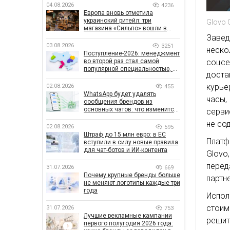
04.08.2026
4236
Европа вновь отметила
украинский ритейл: три
Glovo 
магазина «Сильпо» вошли в
рейтинг лучших супермаркетов
Завед
03.08.2026
3251
неско
Поступление-2026: менеджмент
соцс
во второй раз стал самой
популярной специальностью, а
доста
количество заявлений —
рекордным за последние 5 лет
курье
02.08.2026
455
WhatsApp будет удалять
часы,
сообщения брендов из
основных чатов: что изменится
серви
для бизнеса
не со
02.08.2026
595
Штраф до 15 млн евро: в ЕС
Платф
вступили в силу новые правила
для чат-ботов и ИИ-контента
Glovo
перед
31.07.2026
669
Почему крупные бренды больше
партн
не меняют логотипы каждые три
года
Испо
стоим
31.07.2026
753
Лучшие рекламные кампании
решит
первого полугодия 2026 года: