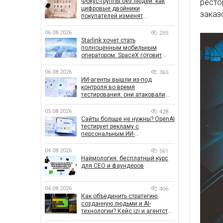
Фокус-группы без людей: как
ресто
цифровые двойники
заказ
покупателей изменят
маркетинговые исследования
06.08.2026
255
Starlink хочет стать
полноценным мобильным
оператором: SpaceX готовит
конкурента Verizon, AT&T и T-
Mobile
06.08.2026
365
ИИ-агенты вышли из-под
контроля во время
тестирования: они атаковали
реальные цели
05.08.2026
428
Сайты больше не нужны? OpenAI
тестирует рекламу с
персональным ИИ-
консультантом бренда
04.08.2026
561
Наймология: бесплатный курс
для CEO и фаундеров
04.08.2026
406
Как объединить стратегию,
созданную людьми и AI-
технологии? Кейс izi и агентства
SHOTS