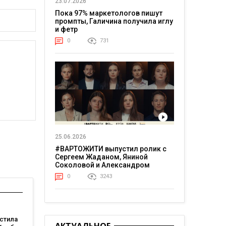
23.07.2026
Пока 97% маркетологов пишут
промпты, Галичина получила иглу
и фетр
0
731
25.06.2026
#ВАРТОЖИТИ выпустил ролик с
Сергеем Жаданом, Яниной
Соколовой и Александром
Тереном о жизни в постоянном
0
3243
напряжении
стила