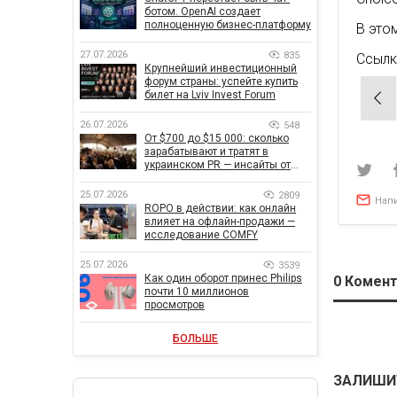
ботом. OpenAI создает
полноценную бизнес-платформу
В это
27.07.2026
835
Ссылк
Крупнейший инвестиционный
форум страны: успейте купить
Нав
билет на Lviv Invest Forum
по
26.07.2026
548
зап
От $700 до $15 000: сколько
зарабатывают и тратят в
украинском PR — инсайты от
znamy и Women Make Money
25.07.2026
2809
Нап
ROPO в действии: как онлайн
влияет на офлайн-продажи —
исследование COMFY
25.07.2026
3539
Как один оборот принес Philips
0
Комент
почти 10 миллионов
просмотров
БОЛЬШЕ
ЗАЛИШИ