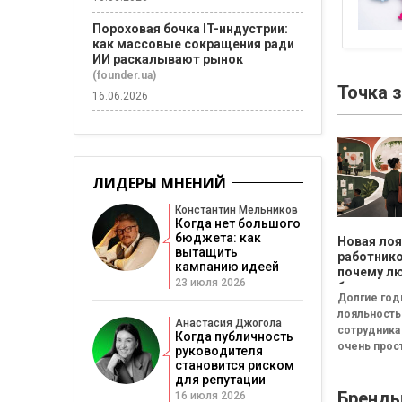
Пороховая бочка IT-индустрии:
как массовые сокращения ради
ИИ раскалывают рынок
(founder.ua)
Точка 
16.06.2026
ЛИДЕРЫ МНЕНИЙ
Константин Мельников
Когда нет большого
бюджета: как
Новая ло
вытащить
работнико
кампанию идеей
почему л
23 июля 2026
больше не
Долгие го
работать 
лояльность
пенсии», 
Анастасия Джогола
сотрудника
готовы р
Когда публичность
очень прос
на макси
руководителя
дольше че
становится риском
работает в 
для репутации
Бренд
тем он цен
16 июля 2026