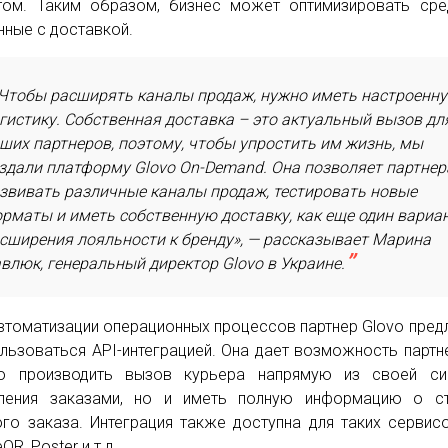
том. Таким образом, бизнес может оптимизировать сре
нные с доставкой.
Чтобы расширять каналы продаж, нужно иметь настроенн
гистику. Собственная доставка – это актуальный вызов дл
ших партнеров, поэтому, чтобы упростить им жизнь, мы
здали платформу Glovo On-Demand. Она позволяет партне
звивать различные каналы продаж, тестировать новые
рматы и иметь собственную доставку, как еще один вариа
сширения лояльности к бренду», — рассказывает Марина
влюк, генеральный директор Glovo в Украине.
втоматизации операционных процессов партнер Glovo пред
льзоваться API-интеграцией. Она дает возможность партн
ко производить вызов курьера напрямую из своей си
ления заказами, но и иметь полную информацию о ст
го заказа. Интеграция также доступна для таких сервис
QR, Poster и т.д.