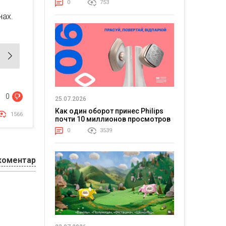
0
753
нах.
0
25.07.2026
Как один оборот принес Philips
1566
почти 10 миллионов просмотров
0
3539
коментар