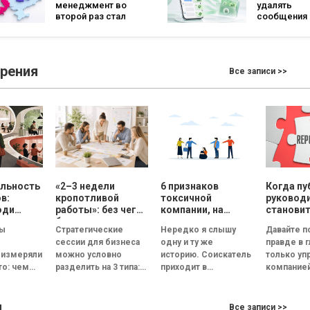
менеджмент во
удалять
второй раз стал
сообщения
самой популярной
брендов из
специальностью,
основных ч
а количество
что изменит
заявлений —
бизнеса
зрения
Все записи >>
рекордным за
последние 5 лет
яльность
«2–3 недели
6 признаков
Когда пу
в:
кропотливой
токсичной
руковод
юди
работы»: без чего
компании, на
станови
 хотят
бизнесу нет
которые нужно
риском 
ды
Стратегические
Нередко я слышу
Давайте 
«до
смысла
обратить
репутац
сессии для бизнеса
одну и ту же
правде в г
но
проводить
внимание на
 измеряли
можно условно
историю. Соискатель
только уп
аботать
стратегическую
собеседовании
то: чем
разделить на 3 типа:
приходит в
компание
мум
сессию
ловек
неудачная,
великолепный офис,
недостато
компании,
сбалансированная и
его встречает
Руководи
ы
нее.
трансформационная.
улыбчивый
должен ст
Все записи >>