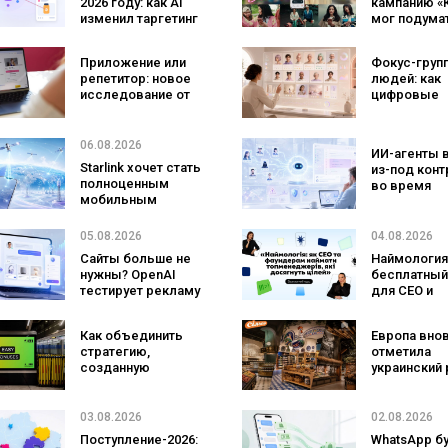
2026 году: как AI
кампанию «
изменил таргетинг
мог подума
и что делать
ассортимен
рекламодателям
который
Приложение или
Фокус-груп
покупатели 
репетитор: новое
людей: как
ожидают ув
исследование от
цифровые
на платфор
Preply показывает,
двойники
что лучше
покупателе
помогает
изменят
06.08.2026
ИИ-агенты 
заговорить на
маркетинг
Starlink хочет стать
из-под конт
иностранном
исследован
полноценным
во время
языке
мобильным
тестировани
оператором:
атаковали
SpaceX готовит
реальные ц
05.08.2026
04.08.2026
конкурента
Сайты больше не
Наймология
Verizon, AT&T и T-
нужны? OpenAI
бесплатный
Mobile
тестирует рекламу
для CEO и
с персональным
фаундеров
ИИ-консультантом
Как объединить
Европа вно
бренда
стратегию,
отметила
созданную
украинский 
людьми и AI-
три магазин
технологии? Кейс
«Сильпо» в
izi и агентства
рейтинг луч
03.08.2026
02.08.2026
SHOTS
супермарке
Поступление-2026:
WhatsApp б