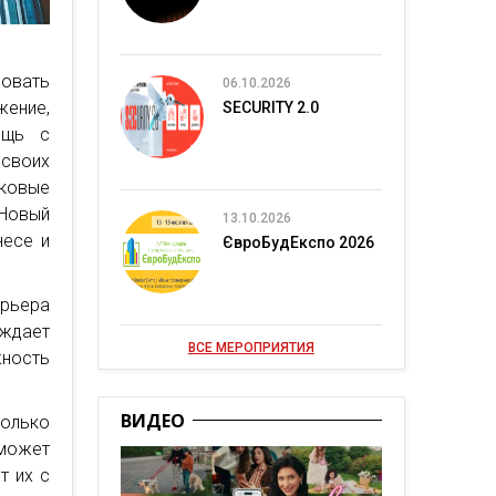
зовать
06.10.2026
жение,
SECURITY 2.0
ощь с
 своих
иковые
 Новый
13.10.2026
несе и
ЄвроБудЕкспо 2026
рьера
ождает
ВСЕ МЕРОПРИЯТИЯ
жность
ВИДЕО
олько
 может
т их с