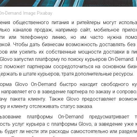
On-Demand. Image: Pixabay
ения общественного питания и ритейлеры могут исполь
лько каналов продаж, например сайт, мобильное прило
ети или телефонную линию, но им часто нужна пом
вкой. Чтобы дать бизнесам возможность доставлять без
ров или усилить их собственные мощности доставки в п
 Glovo запустил платформу по поиску курьеров On-Demand.
с поможет партнерам сосредоточиться на основном биз
держать в штате курьеров, тратя дополнительные ресурсы.
орма Glovo On-Demand быстро находит свободного ку
, направляет его в заведение партнера по заказу и сопров
ачу пакета клиенту. Также Glovo предоставляет возмо
еру и клиенту отслеживать статус заказа.
льзование платформы On-Demand предусматривает т
ость услуг курьера с платформы Glovo, а заведение уже
ь будет ли нести эти расходы самостоятельно или раздели