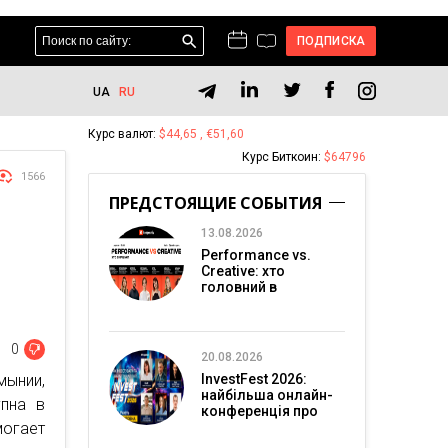
ПОДПИСКА
UA
RU
Курс валют:
$44,65 , €51,60
Курс Биткоин:
$64796
1566
ПРЕДСТОЯЩИЕ СОБЫТИЯ
13.08.2026
Performance vs.
Creative: хто
головний в
перформанс-
маркетингу?
0
20.08.2026
мынии,
InvestFest 2026:
найбільша онлайн-
упна в
конференція про
огает
інвестиції