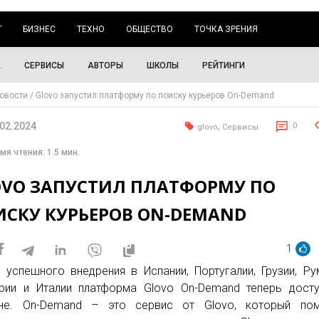
Г
БИЗНЕС
ТЕХНО
ОБЩЕСТВО
ТОЧКА ЗРЕНИЯ
А
СЕРВИСЫ
АВТОРЫ
ШКОЛЫ
РЕЙТИНГИ
овости
Glovo запустил платформу по поиску курьеров On-Demand
.02.2024
,
0
glovo
Сервисы
мя чтения: 1.5 мин.
OVO ЗАПУСТИЛ ПЛАТФОРМУ ПО
ИСКУ КУРЬЕРОВ ON-DEMAND
1
 успешного внедрения в Испании, Португалии, Грузии, Ру
рии и Италии платформа Glovo On-Demand теперь дост
ине. On-Demand – это сервис от Glovo, который пом