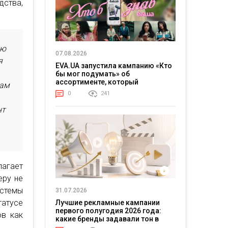
дства,
ую
07.08.2026
я
EVA.UA запустила кампанию «Кто
бы мог подумать» об
ассортименте, который
рам
покупатели не ожидают увидеть
0
241
на платформе
нт
лагает
еру не
стемы
31.07.2026
атусе
Лучшие рекламные кампании
первого полугодия 2026 года:
ов как
какие бренды задавали тон в
отрасли