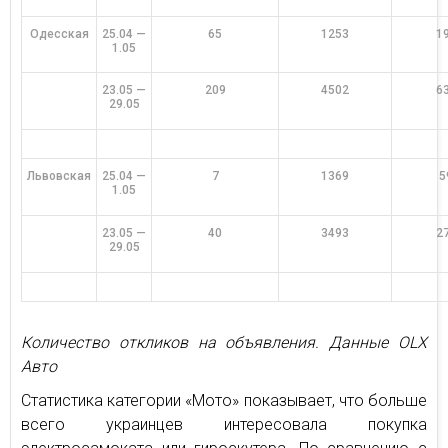
Одесская
25.04 —
65
1253
1
1.05
23.05 —
209
4502
6
29.05
Львовская
25.04 —
7
1369
5
1.05
23.05 —
40
3493
2
29.05
Количество откликов на объявления. Данные OLX
Авто
Статистика категории «Мото» показывает, что больше
всего украинцев интересовала покупка