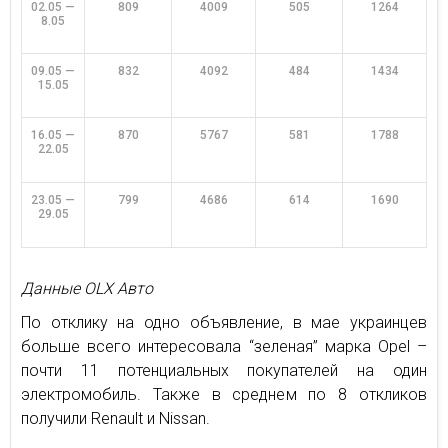
02.05 —
809
4009
505
1264
8.05
09.05 —
832
4092
484
1434
15.05
16.05 —
870
5767
581
1788
22.05
23.05 —
799
4686
614
1690
29.05
Данные OLX Авто
По отклику на одно объявление, в мае украинцев
больше всего интересовала “зеленая” марка Opel –
почти 11 потенциальных покупателей на один
электромобиль. Также в среднем по 8 откликов
получили Renault и Nissan.