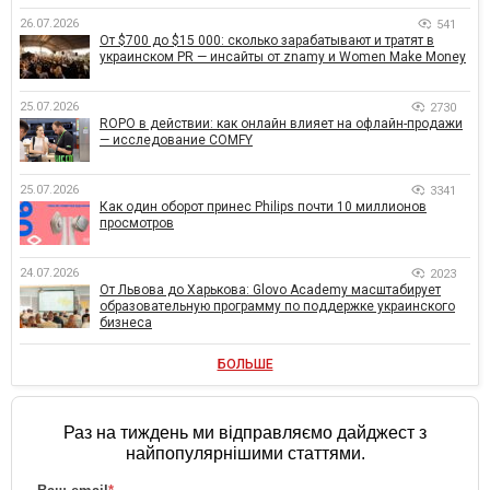
26.07.2026
541
От $700 до $15 000: сколько зарабатывают и тратят в
украинском PR — инсайты от znamy и Women Make Money
25.07.2026
2730
ROPO в действии: как онлайн влияет на офлайн-продажи
— исследование COMFY
25.07.2026
3341
Как один оборот принес Philips почти 10 миллионов
просмотров
24.07.2026
2023
От Львова до Харькова: Glovo Academy масштабирует
образовательную программу по поддержке украинского
бизнеса
БОЛЬШЕ
Раз на тиждень ми відправляємо дайджест з
найпопулярнішими статтями.