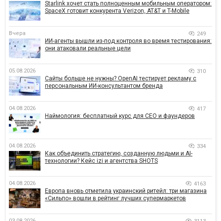
Starlink хочет стать полноценным мобильным оператором:
SpaceX готовит конкурента Verizon, AT&T и T-Mobile
Вчера
249
ИИ-агенты вышли из-под контроля во время тестирования:
они атаковали реальные цели
05.08.2026
310
Сайты больше не нужны? OpenAI тестирует рекламу с
персональным ИИ-консультантом бренда
04.08.2026
417
Наймология: бесплатный курс для CEO и фаундеров
04.08.2026
334
Как объединить стратегию, созданную людьми и AI-
технологии? Кейс izi и агентства SHOTS
04.08.2026
4163
Европа вновь отметила украинский ритейл: три магазина
«Сильпо» вошли в рейтинг лучших супермаркетов
03.08.2026