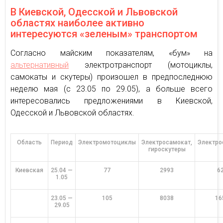
В Киевской, Одесской и Львовской
областях наиболее активно
интересуются «зеленым» транспортом
Согласно майским показателям, «бум» на
альтернативный
электротранспорт (мотоциклы,
самокаты и скутеры) произошел в предпоследнюю
неделю мая (с 23.05 по 29.05), а больше всего
интересовались предложениями в Киевской,
Одесской и Львовской областях.
Область
Период
Электромотоциклы
Электросамокат,
Электро
гироскутеры
Киевская
25.04 —
77
2993
6
1.05
23.05 —
105
8038
16
29.05