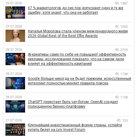
29.07.2026
1387
67 % маркетологов до сих пор допускают одну и ту же
ошибку, хотя знают, что она не работает
29.07.2026
1050
Наталья Морозова стала членом международного жюри
2026 Global Best of the Best Effie Awards
28.07.2026
3799
AI-креативы сами по себе не повышают эффективность
рекламы: исследование показало, что на самом деле
влияет на эффективность кампаний
28.07.2026
1738
Google больше никогда не будет прежним: искусственный
интеллект полностью меняет правила поиска
28.07.2026
1728
ChatGPT перестает быть чат-ботом. OpenAI создает
полноценную бизнес-платформу
27.07.2026
753
Крупнейший инвестиционный форум страны: успейте
купить билет на Lviv Invest Forum