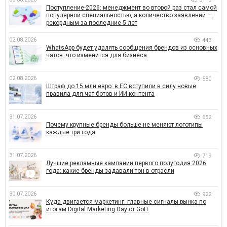
3113
Поступление-2026: менеджмент во второй раз стал самой
популярной специальностью, а количество заявлений —
рекордным за последние 5 лет
02.08.2026
443
WhatsApp будет удалять сообщения брендов из основных
чатов: что изменится для бизнеса
02.08.2026
580
Штраф до 15 млн евро: в ЕС вступили в силу новые
правила для чат-ботов и ИИ-контента
31.07.2026
652
Почему крупные бренды больше не меняют логотипы
каждые три года
31.07.2026
719
Лучшие рекламные кампании первого полугодия 2026
года: какие бренды задавали тон в отрасли
30.07.2026
922
Куда двигается маркетинг: главные сигналы рынка по
итогам Digital Marketing Day от GoIT