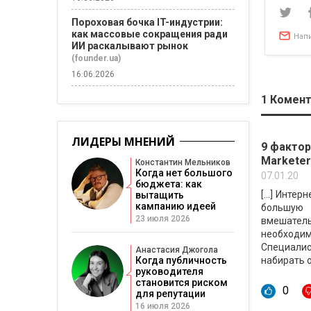
Пороховая бочка IT-индустрии:
как массовые сокращения ради
Нап
ИИ раскалывают рынок
(founder.ua)
16.06.2026
1
Комент
ЛИДЕРЫ МНЕНИЙ
9 факто
Markete
Константин Мельников
Когда нет большого
07.01.20
бюджета: как
[…] Интер
вытащить
кампанию идеей
большую 
23 июля 2026
вмешател
необходи
Специали
Анастасия Джогола
Когда публичность
набирать о
руководителя
становится риском
0
для репутации
16 июля 2026