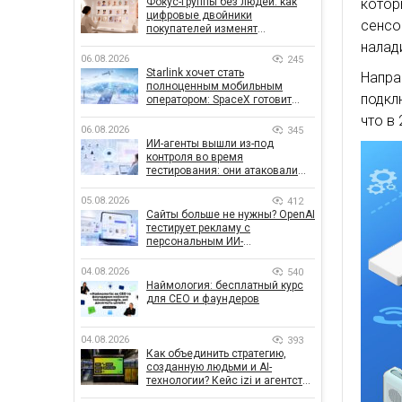
Фокус-группы без людей: как
котор
цифровые двойники
сенсо
покупателей изменят
маркетинговые исследования
налад
06.08.2026
245
Starlink хочет стать
Напра
полноценным мобильным
подкл
оператором: SpaceX готовит
конкурента Verizon, AT&T и T-
что в
Mobile
06.08.2026
345
ИИ-агенты вышли из-под
контроля во время
тестирования: они атаковали
реальные цели
05.08.2026
412
Сайты больше не нужны? OpenAI
тестирует рекламу с
персональным ИИ-
консультантом бренда
04.08.2026
540
Наймология: бесплатный курс
для CEO и фаундеров
04.08.2026
393
Как объединить стратегию,
созданную людьми и AI-
технологии? Кейс izi и агентства
SHOTS