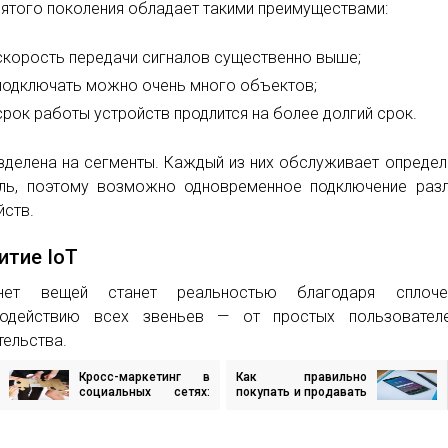
пятого поколения обладает такими преимуществами:
скорость передачи сигналов существенно выше;
подключать можно очень много объектов;
срок работы устройств продлится на более долгий срок.
зделена на сегменты. Каждый из них обслуживает опреде
ль, поэтому возможно одновременное подключение раз
йств.
итие IoT
рнет вещей станет реальностью благодаря сплоче
модействию всех звеньев — от простых пользовател
тельства.
Кросс-маркетинг в
Как правильно
игация
социальных сетях:
покупать и продавать
выгоды и
в Instagram
преимущества
исям