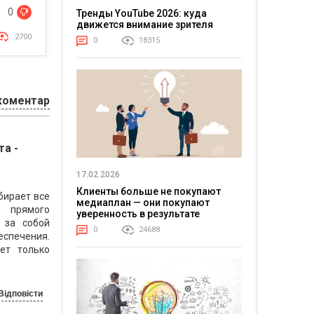
0
Тренды YouTube 2026: куда
движется внимание зрителя
2700
0
18315
коментар
а -
17.02.2026
Клиенты больше не покупают
бирает все
медиаплан — они покупают
з прямого
уверенность в результате
 за собой
0
24688
спечения.
ет только
Відповісти