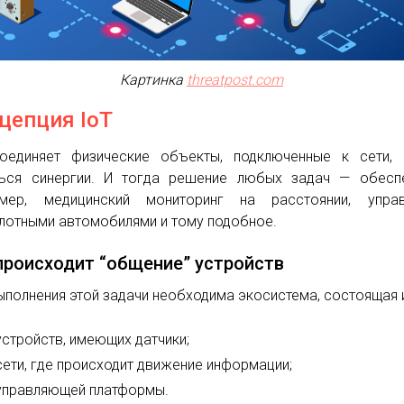
Картинка
threatpost.com
цепция IoT
оединяет физические объекты, подключенные к сети, 
ься синергии. И тогда решение любых задач — обеспе
имер, медицинский мониторинг на расстоянии, управ
лотными автомобилями и тому подобное.
происходит “общение” устройств
ыполнения этой задачи необходима экосистема, состоящая 
устройств, имеющих датчики;
сети, где происходит движение информации;
управляющей платформы.