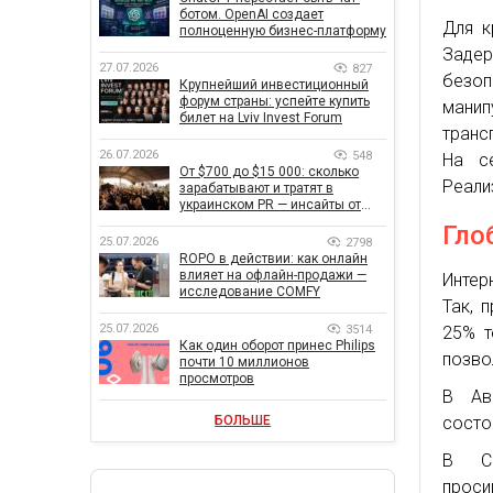
ботом. OpenAI создает
Для к
полноценную бизнес-платформу
Задер
27.07.2026
827
безоп
Крупнейший инвестиционный
форум страны: успейте купить
мани
билет на Lviv Invest Forum
транс
26.07.2026
548
На с
От $700 до $15 000: сколько
Реали
зарабатывают и тратят в
украинском PR — инсайты от
znamy и Women Make Money
Гло
25.07.2026
2798
ROPO в действии: как онлайн
влияет на офлайн-продажи —
Интер
исследование COMFY
Так, 
25.07.2026
3514
25% т
Как один оборот принес Philips
позво
почти 10 миллионов
просмотров
В Ав
БОЛЬШЕ
состо
В СШ
проси