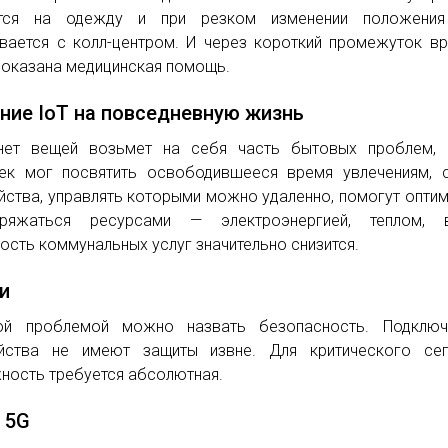
ится на одежду и при резком изменении положения
вается с колл-центром. И через короткий промежуток в
 оказана медицинская помощь.
ние IoT на повседневную жизнь
нет вещей возьмет на себя часть бытовых проблем, 
ек мог посвятить освободившееся время увлечениям, 
йства, управлять которыми можно удаленно, помогут опти
оряжаться ресурсами — электроэнергией, теплом, в
ость коммунальных услуг значительно снизится.
и
ной проблемой можно назвать безопасность. Подключ
йства не имеют защиты извне. Для критического сег
ность требуется абсолютная.
 5G