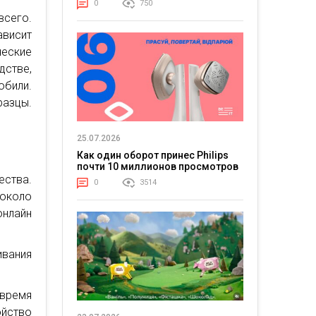
0
750
всего.
ависит
еские
стве,
обили.
азцы.
25.07.2026
Как один оборот принес Philips
почти 10 миллионов просмотров
ества.
0
3514
 около
онлайн
вания
время
йство