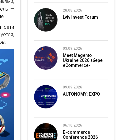
ками,
Цель —
28.08.2026
е.
Lviv Invest Forum
й сети
уется,
ов.
03.09.2026
Meet Magento
Ukraine 2026 збере
eCommerce-
спільноту в Києві
09.09.2026
AUTONOMY: EXPO
06.10.2026
E-commerce
Conference 2026