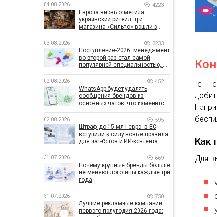
04.08.2026
4223
Европа вновь отметила
украинский ритейл: три
магазина «Сильпо» вошли в
рейтинг лучших супермаркетов
03.08.2026
3233
Поступление-2026: менеджмент
во второй раз стал самой
Кон
популярной специальностью, а
количество заявлений —
рекордным за последние 5 лет
02.08.2026
452
IoT с
WhatsApp будет удалять
добит
сообщения брендов из
основных чатов: что изменится
Напр
для бизнеса
беспи
02.08.2026
595
Штраф до 15 млн евро: в ЕС
вступили в силу новые правила
Как 
для чат-ботов и ИИ-контента
Для в
31.07.2026
669
Почему крупные бренды больше
не меняют логотипы каждые три
года
31.07.2026
750
Лучшие рекламные кампании
первого полугодия 2026 года: