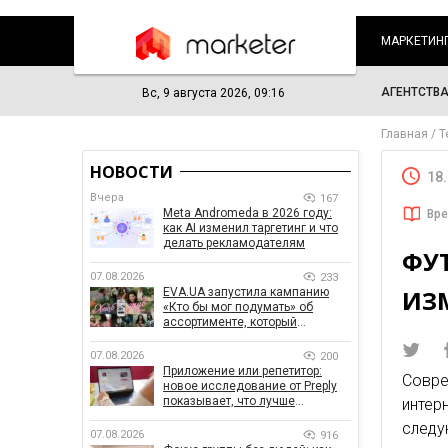
МАРКЕТИН
АГЕНТСТВ
Вс, 9 августа 2026, 09:16
Главная
Т
НОВОСТИ
18
Вчера
167
Meta Andromeda в 2026 году:
Вре
как AI изменил таргетинг и что
делать рекламодателям
ФУ
07.08.2026
233
ИЗ
EVA.UA запустила кампанию
«Кто бы мог подумать» об
ассортименте, который
покупатели не ожидают увидеть
на платформе
07.08.2026
200
Приложение или репетитор:
Совре
новое исследование от Preply
показывает, что лучше
интер
помогает заговорить на
следу
иностранном языке
07.08.2026
916