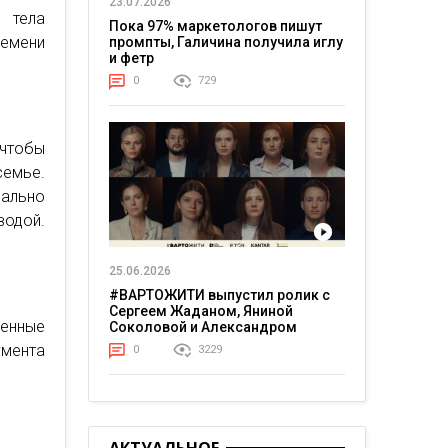
23.07.2026
 тела
Пока 97% маркетологов пишут
ремени
промпты, Галичина получила иглу
и фетр
0
729
чтобы
семье.
мально
одой.
25.06.2026
#ВАРТОЖИТИ выпустил ролик с
Сергеем Жаданом, Яниной
енные
Соколовой и Александром
Тереном о жизни в постоянном
мента
0
3229
напряжении