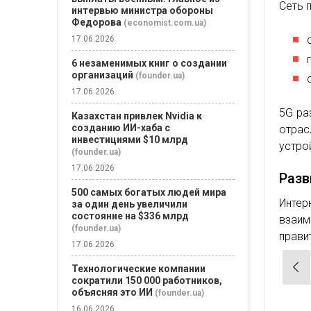
Сеть 
интервью министра обороны
Федорова
(economist.com.ua)
17.06.2026
6 незаменимых книг о создании
организаций
(founder.ua)
17.06.2026
5G ра
Казахстан привлек Nvidia к
созданию ИИ-хаба с
отрас
инвестициями $10 млрд
устро
(founder.ua)
17.06.2026
Разв
500 самых богатых людей мира
Инте
за один день увеличили
состояние на $336 млрд
взаи
(founder.ua)
прави
17.06.2026
Нав
Технологические компании
сократили 150 000 работников,
по
объясняя это ИИ
(founder.ua)
зап
16.06.2026