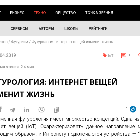
Г
БИЗНЕС
ТЕХНО
ОБЩЕСТВО
ТОЧКА ЗРЕНИЯ
А
СЕРВИСЫ
АВТОРЫ
ШКОЛЫ
РЕЙТИНГИ
ехно
Футуризм
Футурология: интернет вещей изменит жизнь
.04.2019
1
IoT
мя чтения: 2.4 мин.
ТУРОЛОГИЯ: ИНТЕРНЕТ ВЕЩЕЙ
МЕНИТ ЖИЗНЬ
1
менная футурология имеет множество концепций. Одна из
нет вещей (IoT). Охарактеризовать данное направление
ющим образом: к Интернету подключаются устройства — “