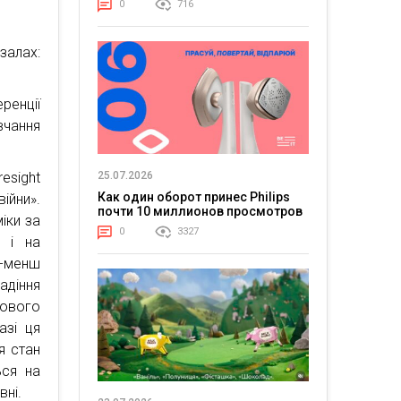
0
716
алах:
ренції
вчання
25.07.2026
esight
Как один оборот принес Philips
ійни».
почти 10 миллионов просмотров
іки за
0
3327
я і на
-менш
діння
гового
азі ця
я стан
ься на
вні.