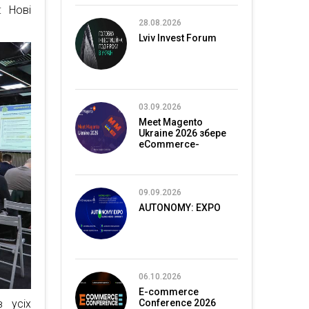
: Нові
28.08.2026
Lviv Invest Forum
03.09.2026
Meet Magento
Ukraine 2026 збере
eCommerce-
спільноту в Києві
09.09.2026
AUTONOMY: EXPO
06.10.2026
E-commerce
Conference 2026
в усіх