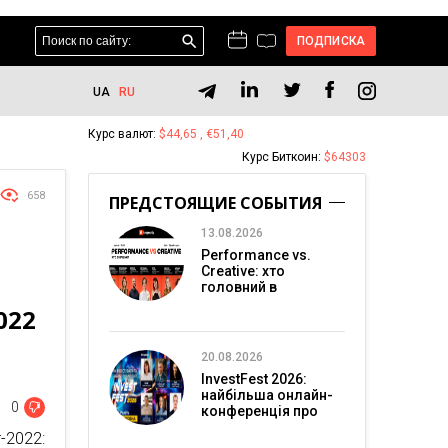
ПОДПИСКА
UA
RU
Курс валют:
$44,65 , €51,40
Курс Биткоин:
$64303
658
ПРЕДСТОЯЩИЕ СОБЫТИЯ
13.08.2026
Performance vs.
Creative: хто
головний в
перформанс-
022
маркетингу?
20.08.2026
InvestFest 2026:
найбільша онлайн-
0
конференція про
інвестиції
r-2022: