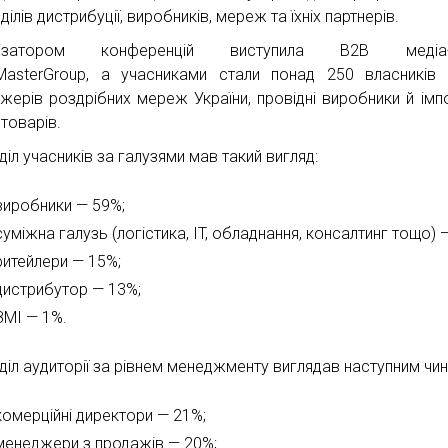
ділів дистрибуції, виробників, мереж та їхніх партнерів.
нізатором конференцій виступила В2В медіа-
MasterGroup, а учасниками стали понад 250 власників 
жерів роздрібних мереж України, провідні виробники й імп
товарів.
іл учасників за галузями мав такий вигляд:
виробники — 59%;
суміжна галузь (логістика, IT, обладнання, консалтинг тощо) 
ритейлери — 15%;
дистрибутор — 13%;
ЗМІ — 1%.
діл аудиторії за рівнем менеджменту виглядав наступним чи
комерційні директори — 21%;
менеджери з продажів — 20%;