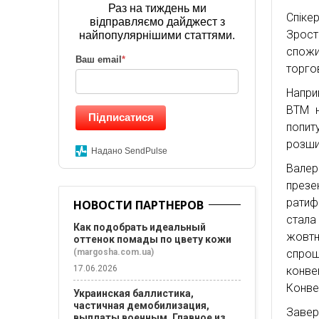
Раз на тиждень ми
Спіке
відправляємо дайджест з
Зрост
найпопулярнішими статтями.
спожи
Ваш email
*
торгов
Напри
ВТМ н
Підписатися
попит
розши
Надано SendPulse
Валер
през
ратиф
НОВОСТИ ПАРТНЕРОВ
стала
Как подобрать идеальный
жовтн
оттенок помады по цвету кожи
(margosha.com.ua)
спрощ
17.06.2026
конве
Конве
Украинская баллистика,
частичная демобилизация,
Заве
выплаты военным. Главное из