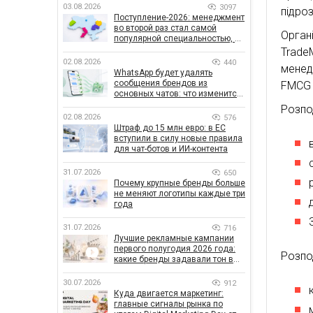
03.08.2026
3097
підроз
Поступление-2026: менеджмент
во второй раз стал самой
Орга
популярной специальностью, а
количество заявлений —
Trade
рекордным за последние 5 лет
02.08.2026
440
менед
WhatsApp будет удалять
сообщения брендов из
FMCG 
основных чатов: что изменится
для бизнеса
Розпод
02.08.2026
576
Штраф до 15 млн евро: в ЕС
вступили в силу новые правила
для чат-ботов и ИИ-контента
31.07.2026
650
Почему крупные бренды больше
не меняют логотипы каждые три
года
31.07.2026
716
Лучшие рекламные кампании
первого полугодия 2026 года:
Розпо
какие бренды задавали тон в
отрасли
30.07.2026
912
Куда двигается маркетинг:
главные сигналы рынка по