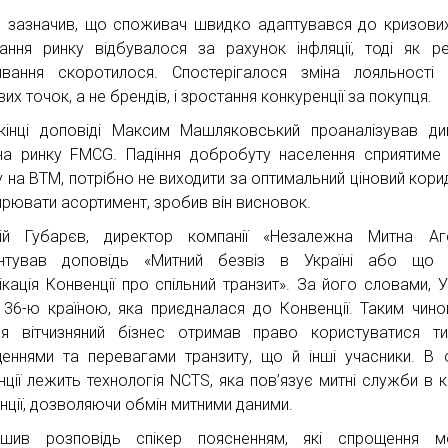
р зазначив, що споживач швидко адаптувався до кризових
ання ринку відбувалося за рахунок інфляції, тоді як р
вання скоротилося. Спостерігалося зміна лояльності
их точок, а не брендів, і зростання конкуренції за покупця.
кінці доповіді Максим Машляковський проаналізував ди
а ринку FMCG. Падіння добробуту населення сприятиме
у на ВТМ, потрібно не виходити за оптимальний ціновий кори
рювати асортимент, зробив він висновок.
ій Губарєв, директор компанії «Незалежна Митна Аге
ентував доповідь «Митний безвіз в Україні або що 
ікація Конвенції про спільний транзит». За його словами, У
 36-ю країною, яка приєдналася до Конвенції. Таким чино
я вітчизняний бізнес отримав право користуватися т
еннями та перевагами транзиту, що й інші учасники. В 
нції лежить технологія NCTS, яка пов’язує митні служби в к
нції, дозволяючи обмін митними даними.
ршив розповідь спікер поясненням, які спрощення м