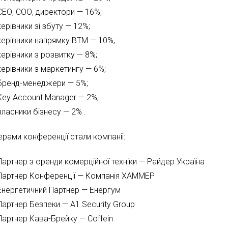
СЕО, СОО, директори — 16%;
керівники зі збуту — 12%;
керівники напрямку ВТМ — 10%;
керівники з розвитку — 8%;
керівники з маркетингу — 6%;
бренд-менеджери — 5%;
Key Account Manager — 2%;
власники бізнесу — 2% .
ерами конференції стали компанії:
Партнер з оренди комерційної техніки — Райдер Україна
Партнер Конференції — Компанія ХАММЕР
Енергетичний Партнер — Енергум
Партнер Безпеки — A1 Security Group
Партнер Кава-Брейку — Coffein