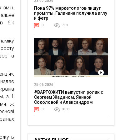
23.07.2026
 змін.
Пока 97% маркетологов пишут
промпты, Галичина получила иглу
еальне
и фетр
 в бік
0
718
наміку
 росту
дор та
нція»,
надає
25.06.2026
країна
#ВАРТОЖИТИ выпустил ролик с
м, з 1
Сергеем Жаданом, Яниной
Соколовой и Александром
ими ж
Тереном о жизни в постоянном
0
3138
основі
напряжении
раїнах
ожуть