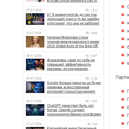
итогам Digital Marketing Day от
GoIT
29.07.2026
1372
67 % маркетологов до сих пор
допускают одну и ту же ошибку,
хотя знают, что она не работает
29.07.2026
1045
Наталья Морозова стала
членом международного жюри
2026 Global Best of the Best Effie
Awards
28.07.2026
3787
AI-креативы сами по себе не
повышают эффективность
рекламы: исследование
показало, что на самом деле
Партн
влияет на эффективность
28.07.2026
1734
кампаний
Google больше никогда не будет
прежним: искусственный
интеллект полностью меняет
правила поиска
28.07.2026
1727
ChatGPT перестает быть чат-
ботом. OpenAI создает
полноценную бизнес-платформу
27.07.2026
743
Крупнейший инвестиционный