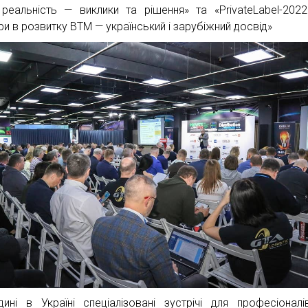
реальність — виклики та рішення» та «PrivateLabel-2022
ри в розвитку ВТМ — український і зарубіжний досвід»
ині в Україні спеціалізовані зустрічі для професіоналі