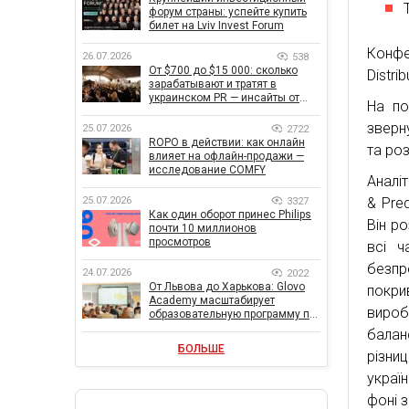
форум страны: успейте купить
билет на Lviv Invest Forum
Конф
26.07.2026
538
От $700 до $15 000: сколько
Distri
зарабатывают и тратят в
украинском PR — инсайты от
На по
znamy и Women Make Money
зверн
25.07.2026
2722
ROPO в действии: как онлайн
та ро
влияет на офлайн-продажи —
исследование COMFY
Аналі
25.07.2026
& Pre
3327
Как один оборот принес Philips
Він р
почти 10 миллионов
просмотров
всі ч
безпр
24.07.2026
2022
От Львова до Харькова: Glovo
покри
Academy масштабирует
вироб
образовательную программу по
поддержке украинского
балан
бизнеса
БОЛЬШЕ
різни
украї
фоні з