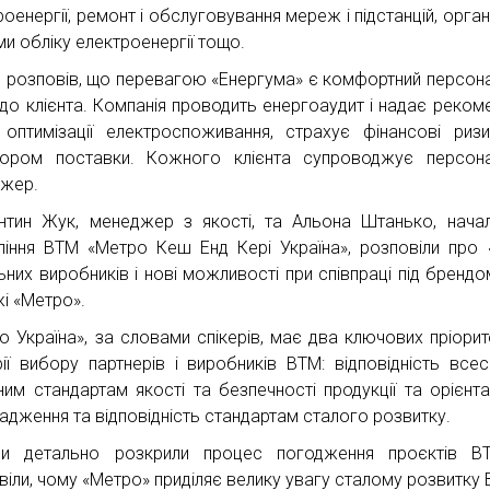
оенергії, ремонт і обслуговування мереж і підстанцій, орган
ми обліку електроенергії тощо.
р розповів, що перевагою «Енергума» є комфортний персон
д до клієнта. Компанія проводить енергоаудит і надає рекоме
оптимізації електроспоживання, страхує фінансові риз
ором поставки. Кожного клієнта супроводжує персона
жер.
нтин Жук, менеджер з якості, та Альона Штанько, нача
ління ВТМ «Метро Кеш Енд Кері Україна», розповіли про 
ьних виробників і нові можливості при співпраці під бренд
і «Метро».
о Україна», за словами спікерів, має два ключових пріорит
рії вибору партнерів і виробників ВТМ: відповідність всес
ним стандартам якості та безпечності продукції та орієнта
адження та відповідність стандартам сталого розвитку.
ри детально розкрили процес погодження проєктів В
віли, чому «Метро» приділяє велику увагу сталому розвитку 