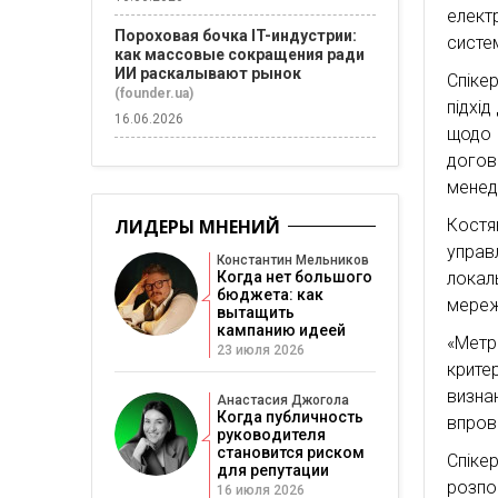
електр
Пороховая бочка IT-индустрии:
систе
как массовые сокращения ради
ИИ раскалывают рынок
Спіке
(founder.ua)
підхі
16.06.2026
щодо 
догов
менед
ЛИДЕРЫ МНЕНИЙ
Костя
управ
Константин Мельников
Когда нет большого
локал
бюджета: как
мереж
вытащить
кампанию идеей
«Метр
23 июля 2026
крите
визна
Анастасия Джогола
Когда публичность
впров
руководителя
становится риском
Спіке
для репутации
розпо
16 июля 2026