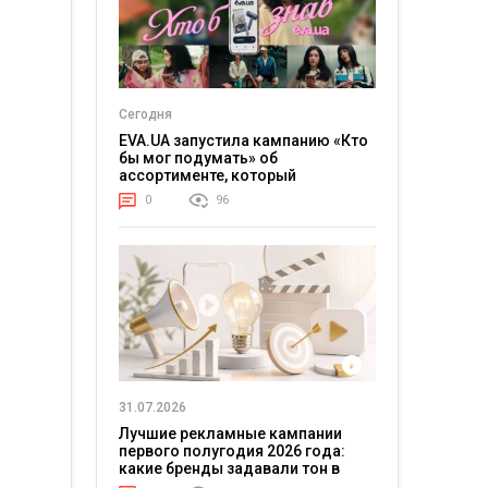
Сегодня
EVA.UA запустила кампанию «Кто
бы мог подумать» об
ассортименте, который
покупатели не ожидают увидеть
0
96
на платформе
31.07.2026
Лучшие рекламные кампании
первого полугодия 2026 года:
какие бренды задавали тон в
отрасли