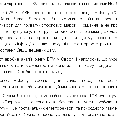
ати українські трейдери завдяки використанню системи NCT
і PRIVATE LABEL сесію почав спікер з Ірландії Malachy o’C
Retail Brands Specialist. Він виступив онлайн із презен
ивості для приватних торгових марок — рішення, а не пр
р звернув увагу, що групи споживачів із різними дохода
му реагують на зростання цін, при цьому торгові м
ладають інфляцію на плесі покупців. Це створює сприятливі
ростання більш дешевих ВТМ.
рт зробив аналіз ринку ВТМ у Європі і наголосив, що укра
ники мають можливості закріпитися на ньому завдяки в
 та низькій собівартості продукції.
танок Malachy o’Connor дав кілька порад, як ефек
нтувати європейським потенційним клієнтам свою пропозиці
п Сергія Лотохова, комерційного директора ТОВ «Енергум
 «Енергум — енергетична безпека в часи турбулентно
гум»— це постачальник електроенергії та природного газу н
орії України. Компанія пропонує бізнесу альтернативне пост