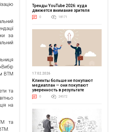
ізацію
Тренды YouTube 2026: куда
движется внимание зрителя
0
18171
альний
ндації
ики за
льний
льниця
«Вибір
ом ВТМ
17.02.2026
Клиенты больше не покупают
медиаплан — они покупают
уверенность в результате
ети та
0
24572
вітньо
ція на
ТМ та
ВТМ.