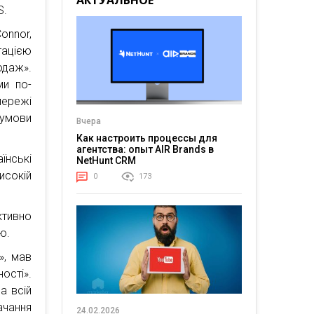
АКТУАЛЬНОЕ
S.
onnor,
тацією
одаж».
ми по-
ережі
 умови
Вчера
Как настроить процессы для
агентства: опыт AIR Brands в
їнські
NetHunt CRM
исокій
0
173
тивно
ю.
», мав
сті».
а всій
ачання
24.02.2026