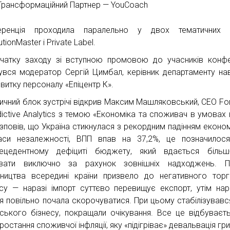
Трансформаційний Партнер — YouCoach
еренція проходила паралельно у двох тематичних з
butionMaster і Private Label.
чатку заходу зі вступною промовою до учасників конфе
увся модератор Сергій Цимбал, керівник департаменту на
звитку персоналу «Епіцентр К».
тичний блок зустрічі відкрив Максим Машляковський, CEO For
dictive Analytics з темою «Економіка та споживач в умовах в
озповів, що Україна стикнулася з рекордним падінням економ
аси незалежності, ВПП впав на 37,2%, це позначилос
ецедентному дефіциті бюджету, який вдається більш
вати виключно за рахунок зовнішніх надходжень. Па
ництва всередині країни призвело до негативного тор
су — наразі імпорт суттєво перевищує експорт, утім нар
ця повільно почала скорочуватися. При цьому стабілізувавс
нського бізнесу, покращали очікування. Все це відбуваєт
ростання споживчої інфляції, яку «підігріває» девальвація гри