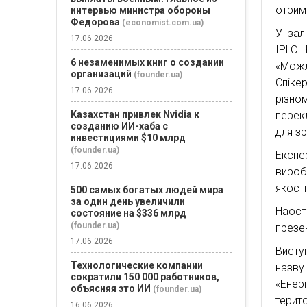
отрим
интервью министра обороны
Федорова
(economist.com.ua)
У зал
17.06.2026
IPLC 
6 незаменимых книг о создании
«Можл
организаций
(founder.ua)
Спіке
17.06.2026
різно
Казахстан привлек Nvidia к
перек
созданию ИИ-хаба с
для з
инвестициями $10 млрд
(founder.ua)
Експе
17.06.2026
вироб
якості
500 самых богатых людей мира
за один день увеличили
Наос
состояние на $336 млрд
(founder.ua)
презе
17.06.2026
Висту
Технологические компании
назву
сократили 150 000 работников,
«Енер
объясняя это ИИ
(founder.ua)
терит
16.06.2026