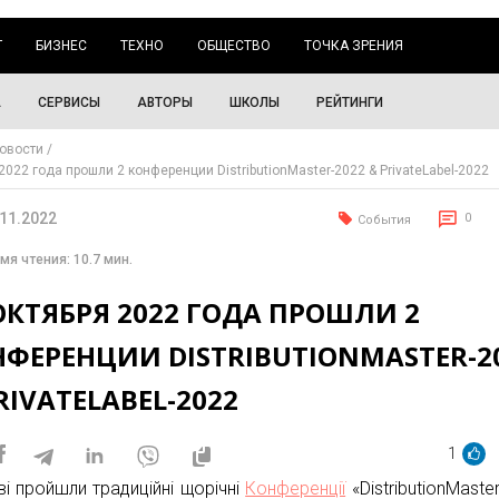
Г
БИЗНЕС
ТЕХНО
ОБЩЕСТВО
ТОЧКА ЗРЕНИЯ
А
СЕРВИСЫ
АВТОРЫ
ШКОЛЫ
РЕЙТИНГИ
овости
2022 года прошли 2 конференции DistributionMaster-2022 & PrivateLabel-2022
.11.2022
0
События
мя чтения: 10.7 мин.
ОКТЯБРЯ 2022 ГОДА ПРОШЛИ 2
ФЕРЕНЦИИ DISTRIBUTIONMASTER-2
RIVATELABEL-2022
1
ві пройшли традиційні щорічні
Конференції
«DistributionMaste