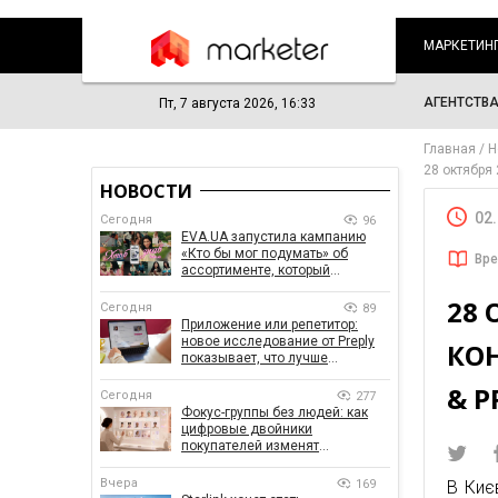
МАРКЕТИН
АГЕНТСТВ
Пт, 7 августа 2026, 16:33
Главная
Н
28 октября 
НОВОСТИ
02
Сегодня
96
EVA.UA запустила кампанию
«Кто бы мог подумать» об
Вре
ассортименте, который
покупатели не ожидают увидеть
28 
на платформе
Сегодня
89
Приложение или репетитор:
новое исследование от Preply
КОН
показывает, что лучше
помогает заговорить на
& P
иностранном языке
Сегодня
277
Фокус-группы без людей: как
цифровые двойники
покупателей изменят
маркетинговые исследования
Вчера
169
В Киє