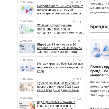
смысла пр
03.08.2026
3112
сессии для 
стратегич
Поступление-2026: менеджмент
можно усло
сессию
во второй раз стал самой
разделить на
популярной специальностью, а
неудачная,
количество заявлений —
рекордным за последние 5 лет
сбалансиров
02.08.2026
443
WhatsApp будет удалять
Бренды
трансформа
сообщения брендов из
Неудачная —
основных чатов: что изменится
«рефлексия
для бизнеса
канапе»...
02.08.2026
580
Штраф до 15 млн евро: в ЕС
вступили в силу новые правила
для чат-ботов и ИИ-контента
31.07.2026
652
Почему крупные бренды больше
Почему кр
не меняют логотипы каждые три
бренды бо
года
меняют ло
каждые тр
31.07.2026
719
Эпоха громк
Лучшие рекламные кампании
первого полугодия 2026 года:
ребрендинг
какие бренды задавали тон в
подходит к 
отрасли
2026 году б
30.07.2026
921
чаще инвест
Куда двигается маркетинг:
в новые лого
главные сигналы рынка по
узнаваемые.