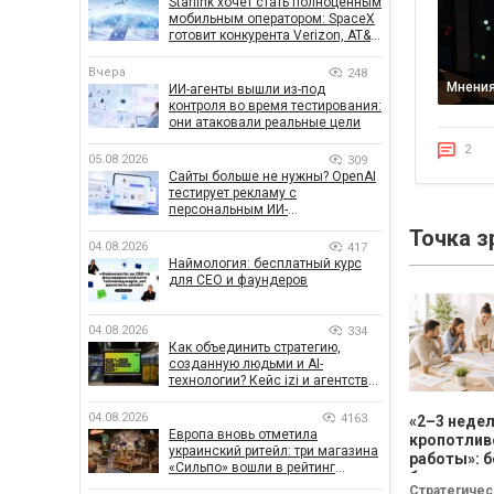
Starlink хочет стать полноценным
мобильным оператором: SpaceX
готовит конкурента Verizon, AT&T
и T-Mobile
Вчера
248
Мнения
ИИ-агенты вышли из-под
контроля во время тестирования:
они атаковали реальные цели
2
05.08.2026
309
Сайты больше не нужны? OpenAI
тестирует рекламу с
персональным ИИ-
консультантом бренда
Точка з
04.08.2026
417
Наймология: бесплатный курс
для CEO и фаундеров
04.08.2026
334
Как объединить стратегию,
созданную людьми и AI-
технологии? Кейс izi и агентства
SHOTS
04.08.2026
4163
«2–3 неде
Европа вновь отметила
кропотлив
украинский ритейл: три магазина
работы»: б
«Сильпо» вошли в рейтинг
бизнесу не
лучших супермаркетов
Стратегичес