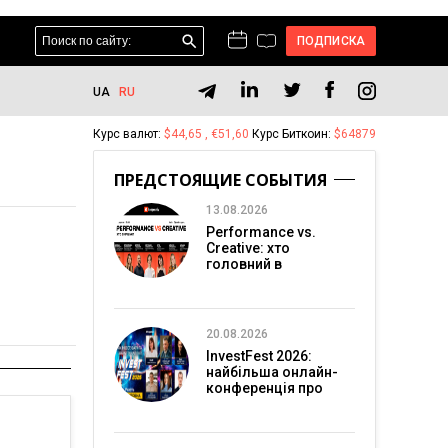
ПОДПИСКА
UA
RU
Курс валют:
$44,65 , €51,60
Курс Биткоин:
$64879
ПРЕДСТОЯЩИЕ СОБЫТИЯ
13.08.2026
Performance vs.
Creative: хто
головний в
перформанс-
маркетингу?
20.08.2026
InvestFest 2026:
найбільша онлайн-
конференція про
інвестиції