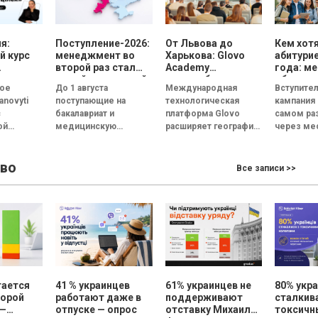
я:
Поступление-2026:
От Львова до
Кем хот
й курс
менеджмент во
Харькова: Glovo
абитури
второй раз стал
Academy
года: м
самой популярной
масштабирует
обогнала
вое
До 1 августа
Международная
Вступите
специальностью, а
образовательную
поступл
anovyti
поступающие на
технологическая
кампания 
количество
программу по
государ
с
бакалавриат и
платформа Glovo
самом ра
заявлений —
поддержке
вуз оста
ой
медицинскую
расширяет географию
через ме
рекордным за
украинского
главной
ore
последние 5 лет
магистратуру сделали
бизнеса
образовательного
узнаем, с
уппу
свой выбор и подали
проекта Glovo
абитурие
во
пускают
заявления на
Academy в Украине.
поступили
Все записи >>
курс
желанные
Инициатива,
учрежде
: как СEO
специальности. В
помогающая малому
професси
...
этом...
и среднему бизнесу
предвузов
(МСБ)
адаптироваться...
тается
41 % украинцев
61% украинцев не
80% укр
порой
работают даже в
поддерживают
сталкив
 —
отпуске — опрос
отставку Михаила
токсич