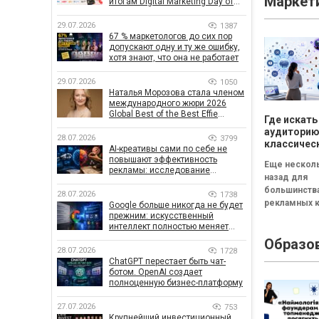
Маркет
итогам Digital Marketing Day от
GoIT
29.07.2026
1387
67 % маркетологов до сих пор
допускают одну и ту же ошибку,
хотя знают, что она не работает
29.07.2026
1050
Наталья Морозова стала членом
международного жюри 2026
Global Best of the Best Effie
Где искать
Awards
аудиторию
28.07.2026
3799
классичес
AI-креативы сами по себе не
инструмен
повышают эффективность
Еще несколь
не удивля
рекламы: исследование
назад для
показало, что на самом деле
большинств
влияет на эффективность
28.07.2026
1738
кампаний
рекламных 
Google больше никогда не будет
прежним: искусственный
было доста
интеллект полностью меняет
стандартног
правила поиска
Образо
каналов: Goo
28.07.2026
1728
YouTube и di
ChatGPT перестает быть чат-
реклама. [ca
ботом. OpenAI создает
id="attachme
полноценную бизнес-платформу
27.07.2026
753
Крупнейший инвестиционный