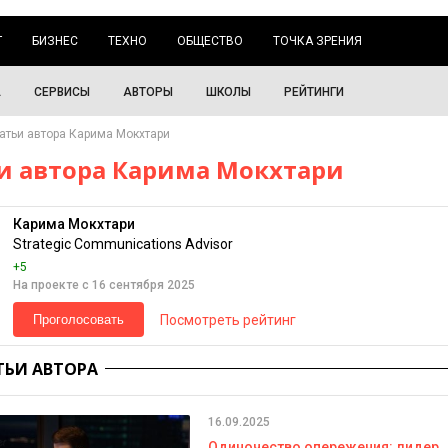
Г
БИЗНЕС
ТЕХНО
ОБЩЕСТВО
ТОЧКА ЗРЕНИЯ
А
СЕРВИСЫ
АВТОРЫ
ШКОЛЫ
РЕЙТИНГИ
атьи автора Карима Мокхтари
и автора Карима Мокхтари
Карима Мокхтари
Strategic Communications Advisor
+5
На проекте с 16 сентября 2025
Посмотреть рейтинг
Проголосовать
ТЬИ АВТОРА
16.09.2025
Одиночество опережения: лидер,