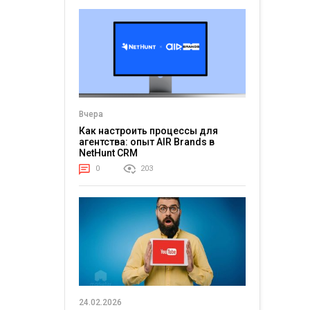
в мире
несколько дней во
нейросетью? Еще
долже
й. В 2026
время фестиваля
недавно мы
заряд, 
овное
Glastonbury сюда...
смеялись над
и стаб
мемными видео, где
Для...
...
Уилл...
Вчера
Как настроить процессы для
агентства: опыт AIR Brands в
NetHunt CRM
0
203
24.02.2026