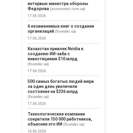
из тысяч
интервью министра обороны
потенциаль
Федорова
(economist.com.ua)
покупателей
17.06.2026
несколько м
Участники т
6 незаменимых книг о создании
группы...
организаций
(founder.ua)
17.06.2026
Казахстан привлек Nvidia к
созданию ИИ-хаба с
инвестициями $10 млрд
(founder.ua)
17.06.2026
500 самых богатых людей мира
за один день увеличили
состояние на $336 млрд
(founder.ua)
17.06.2026
Технологические компании
сократили 150 000 работников,
объясняя это ИИ
(founder.ua)
16.06.2026