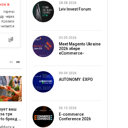
28.08.2026
нок в
Lviv Invest Forum
 горячо
еду через
. Коллеги
 читается
тот лидер
анным и,
03.09.2026
остояние
Meet Magento Ukraine
жения» —
2026 збере
eCommerce-
спільноту в Києві
09.09.2026
AUTONOMY: EXPO
06.10.2026
рует ваш
Бьюти-мифы под
Цена ошибки
Как н
за три
микроскопом:
растёт. Как
требо
E-commerce
Но бренд и
почему
Conference 2026
владельцу
резул
натуральная
перестать быть
подчи
убботу я
Вы читаете состав и
Многие
Многие