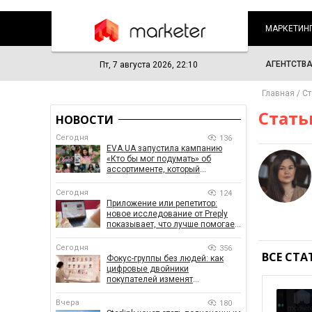
МАРКЕТИН
АГЕНТСТВ
Пт, 7 августа 2026, 22:10
Главная
Ст
Стать
НОВОСТИ
Сегодня
136
EVA.UA запустила кампанию
«Кто бы мог подумать» об
ассортименте, который
покупатели не ожидают увидеть
на платформе
Сегодня
124
Приложение или репетитор:
новое исследование от Preply
показывает, что лучше помогает
заговорить на иностранном
языке
Сегодня
356
ВСЕ СТА
Фокус-группы без людей: как
цифровые двойники
покупателей изменят
маркетинговые исследования
Вчера
180