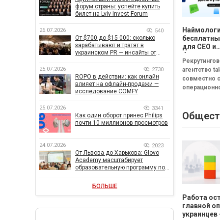
форум страны: успейте купить
билет на Lviv Invest Forum
Наймологи
26.07.2026
540
От $700 до $15 000: сколько
бесплатны
зарабатывают и тратят в
для CEO и
украинском PR — инсайты от
фаундеров
znamy и Women Make Money
Рекрутинго
25.07.2026
2730
агентство tal
ROPO в действии: как онлайн
совместно 
влияет на офлайн-продажи —
операционн
исследование COMFY
системой C
(входят в гр
25.07.2026
3341
Общест
FRACTAL) за
Как один оборот принес Philips
почти 10 миллионов просмотров
бесплатный 
"Наймология
и фаундерам
24.07.2026
2023
От Львова до Харькова: Glovo
Academy масштабирует
образовательную программу по
поддержке украинского бизнеса
БОЛЬШЕ
Работа ос
главной о
украинцев