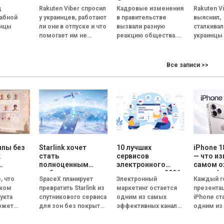
ы
Федорова – опрос
коллега
д
Rakuten Viber спросил
Кадровые изменения
Rakuten V
ния
Gradus
каждый
абной
у украинцев, работают
в правительстве
выяснил,
качества
ищет но
инцы
ли они в отпуске и что
вызвали разную
сталкивал
6
— опрос
помогает им не
реакцию общества.
украинцы
но
отвлекаться на
Если о замене
токсичн
рабочие задачи. В...
премьер-министра
коллегами
качества
мнения опрошенных
и как они
Все записи >>
не.
разделились почти
токсичну
авляющих,
поровну, решение об
в коллект
их общую
отставке...
и...
ппы без
Starlink хочет
10 лучших
iPhone 1
к
стать
сервисов
— что из
полноценным
электронного
самом 
мобильным
маркетинга в 2026
смартфо
, что
SpaceX планирует
Электронный
Каждый г
ей
оператором:
году: сравнение
ском
превратить Starlink из
маркетинг остается
презента
SpaceX готовит
возможностей и
укта
спутникового сервиса
одним из самых
iPhone ст
овые
конкурента
функций
ожет
для зон без покрытия
эффективных каналов
одним из
ния
Verizon, AT&T и T-
ус-группу
Mobile
в полноценного
цифровых
обсужда