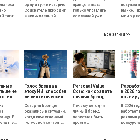
оводить
обратить внимание
скопиро
бизнеса
одну и ту же историю.
правде в глаза:
покупаю 
ескую
на собеседовании
сможет
вно
Соискатель приходит
только управлять
рынке. П
 3 типа:
в великолепный
компанией уже
мимо дес
офис, его встречает
недостаточно.
прилавков
анная и
улыбчивый сотрудник
Руководитель
Помидор
ционная.
отдела кадров, а...
должен стать лицом
примерн
Все записи >>
 это
бизнеса. По данным
одинаков
 под
Edelman, 84% людей...
сорта, по
похожий..
упные
Голос бренда в
Personal Value
Разрабо
льше не
эпоху ИИ: способен
Core: как создать
в 2026 г
готипы
ли синтетический
личный бренд,
почему 
и года
голос передать
который
важнее 
их
Сегодня бренды
Почему сегодня
В 2026 го
эмоции и внушить
способствует
ов
оказались в ситуации,
личный бренд
работает 
доверие, или все
выбору, доверию и
концу. В
когда качественный
перестает быть
реклама 
бренды вскоре
статусу
ренды всё
голосовой контент
просто
конкуренц
будут звучать
ируют не
одинаково?
перестал быть
дополнительной
внимание
типы, а в
конкурентным
возможностью для
пользова
..
преимуществом.
медийных личностей
сокращае