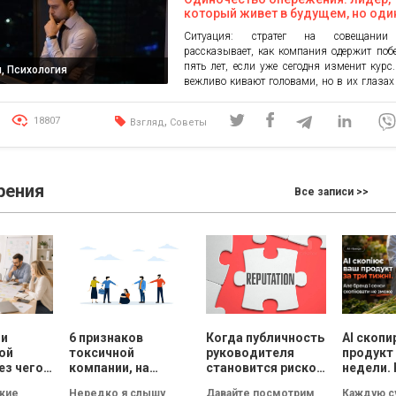
который живет в будущем, но оди
настоящем
Ситуация: стратег на совещании
рассказывает, как компания одержит поб
пять лет, если уже сегодня изменит курс
, Психология
вежливо кивают головами, но в их глазах
скепсис и непонимание. После встречи э
чувствует себя несколько изолиров
,
18807
Взгляд
Советы
возможно, немного растерянным. Такое с
можно назвать «одиночеством опере
человек мыслит на годы вперед, живет […]
рения
Все записи >>
ли
6 признаков
Когда публичность
AI скопи
ой
токсичной
руководителя
продукт 
ез чего
компании, на
становится риском
недели. 
т
которые нужно
для репутации
смыслы
кие
Нередко я слышу
Давайте посмотрим
Каждую с