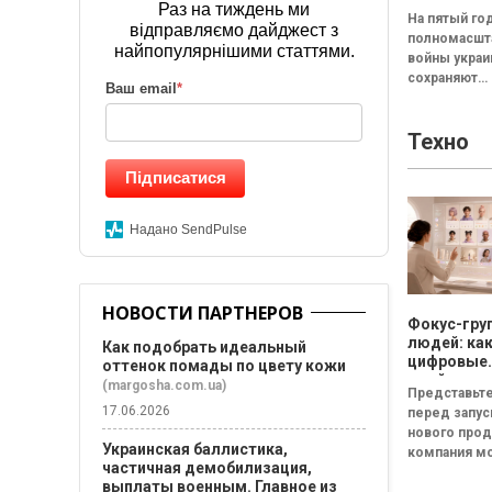
результат
Раз на тиждень ми
На пятый го
исследова
відправляємо дайджест з
полномасшт
Барометр 
найпопулярнішими статтями.
войны укра
жизни 202
сохраняют
Ваш email
*
относитель
стабильное
Техно
восприятие 
жизни в стра
Підписатися
Среди сост
формирующ
оценку жизн
Надано SendPulse
НОВОСТИ ПАРТНЕРОВ
Фокус-гру
людей: ка
Как подобрать идеальный
цифровые
оттенок помады по цвету кожи
двойники
(margosha.com.ua)
Представьте
покупател
17.06.2026
перед запу
изменят
нового прод
маркетинг
Украинская баллистика,
компания м
исследова
частичная демобилизация,
собрать фок
выплаты военным. Главное из