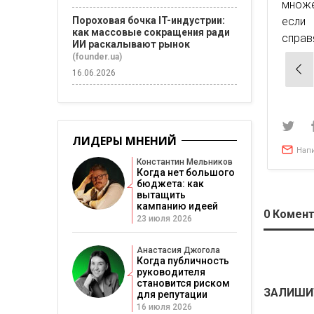
множе
Пороховая бочка IT-индустрии:
если 
как массовые сокращения ради
справ
ИИ раскалывают рынок
(founder.ua)
Нав
16.06.2026
по
зап
ЛИДЕРЫ МНЕНИЙ
Нап
Константин Мельников
Когда нет большого
бюджета: как
вытащить
кампанию идеей
0
Комент
23 июля 2026
Анастасия Джогола
Когда публичность
руководителя
становится риском
ЗАЛИШИ
для репутации
16 июля 2026