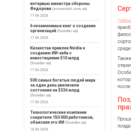
интервью министра обороны
Сер
Федорова
(economist.com.ua)
17.06.2026
Чайн
6 незаменимых книг о создании
приоб
организаций
(founder.ua)
филос
17.06.2026
сорто
Казахстан привлек Nvidia к
среди
созданию ИИ-хаба с
инвестициями $10 млрд
Также
(founder.ua)
отвл
17.06.2026
Особе
котор
500 самых богатых людей мира
за один день увеличили
после
состояние на $336 млрд
(founder.ua)
Поз
17.06.2026
пра
Технологические компании
сократили 150 000 работников,
Прош
объясняя это ИИ
(founder.ua)
поздр
16.06.2026