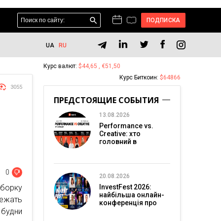
ПОДПИСКА
UA
RU
Курс валют:
$44,65 , €51,50
Курс Биткоин:
$64866
3055
ПРЕДСТОЯЩИЕ СОБЫТИЯ
13.08.2026
Performance vs.
Creative: хто
головний в
перформанс-
маркетингу?
0
20.08.2026
борку
InvestFest 2026:
найбільша онлайн-
бежать
конференція про
 будни
інвестиції