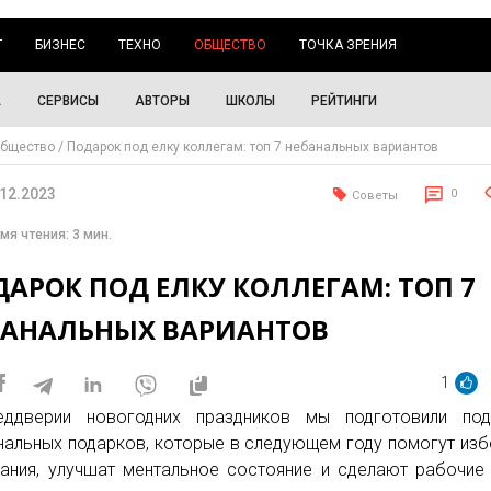
Г
БИЗНЕС
ТЕХНО
ОБЩЕСТВО
ТОЧКА ЗРЕНИЯ
А
СЕРВИСЫ
АВТОРЫ
ШКОЛЫ
РЕЙТИНГИ
бщество
Подарок под елку коллегам: топ 7 небанальных вариантов
.12.2023
0
Советы
мя чтения: 3 мин.
АРОК ПОД ЕЛКУ КОЛЛЕГАМ: ТОП 7
БАНАЛЬНЫХ ВАРИАНТОВ
1
еддверии новогодних праздников мы подготовили под
нальных подарков, которые в следующем году помогут из
ания, улучшат ментальное состояние и сделают рабочие