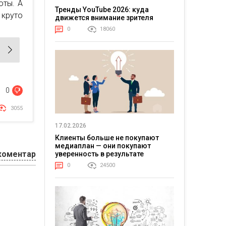
оты. А
Тренды YouTube 2026: куда
круто
движется внимание зрителя
0
18060
0
3055
17.02.2026
Клиенты больше не покупают
медиаплан — они покупают
коментар
уверенность в результате
0
24500