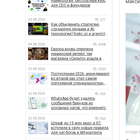
Наймология: бесплатный курс
макси
для CEO и фаундеров
04.08.2026
271
Как объединить стратегию,
созданную людьми и AI-
технологии? Кейс izi и агентства
SHOTS
04.08.2026
4008
Европа вновь отметила
украинский ритейл: три
магазина «Сильпо» вошли в
рейтинг лучших супермаркетов
03.08.2026
2939
Поступление-2026: менеджмент
во второй раз стал самой
популярной специальностью, а
количество заявлений —
рекордным за последние 5 лет
02.08.2026
425
WhatsApp будет удалять
сообщения брендов из
основных чатов: что изменится
для бизнеса
02.08.2026
560
Штраф до 15 млн евро: в ЕС
вступили в силу новые правила
Image 
для чат-ботов и ИИ-контента