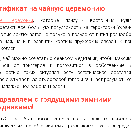
тификат на чайную церемонию
ые церемонии
, которые присущи восточным культ
ретают все большую популярность на территории Украи
офия заключается не только в пользе от питья разнооб
в чая, но и в развитии крепких дружеских связей. К пр
 коллег.
, чай можно сочетать с сеансом медитации, чтобы макси
ечься от триггеров и погрузиться в собственные м
нностью таких ритуалов есть эстетическая составля
ая окутывает нас атмосферой тепла и очищает разум от не
 напряженной рабочей недели.
дравляем с грядущими зимними
здниками!
лый год был полон интересных и важных вызово
авляем читателей с зимними праздниками! Пусть впереди