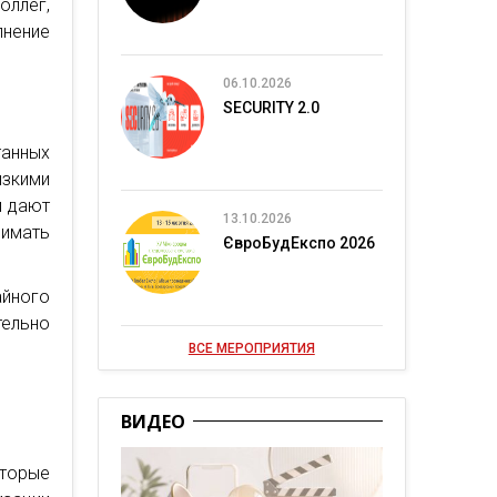
оллег,
лнение
06.10.2026
SECURITY 2.0
анных
изкими
и дают
13.10.2026
нимать
ЄвроБудЕкспо 2026
айного
ельно
ВСЕ МЕРОПРИЯТИЯ
ВИДЕО
торые