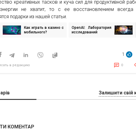
ство креативных тасков и куча сил для продуктивной раб
энергии не хватит, то с ее восстановлением всегда 
ятся подарки из нашей статьи.
Как играть в казино с
OpenAI: Лаборатория
игация
мобильного?
исследований
искусственного
интеллекта и его роль
исям
в метавселенной
1
исать в редакцию
0
арів
Залишити свій 
ТИ КОМЕНТАР