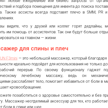
нят любые ежедневные или бизнес запросы: от органи
ествий и подбора помещения для инвента до поиска поста
а. Также ассисты всегда подставят плечо в SMM, PR и
влениях.
вы видите, что у друзей или коллег горят дедлайны, 
ить им помощь от ассистентов. Так они будут больше отды
ироваться на главном — жизни.
сажер для спины и плеч
UN F3mini
— это небольшой массажер, который благодаря
ьности идеально подойдет для использования не только до
рабочий перерыв. По своему функционалу гаджет по
сическому лечебному массажу, ведь он механиче
циями расслабляет тело, помогает избавиться от боли в 
чшает кровообращение.
ожете позаботиться о здоровье самостоятельно и без пр
ту. Массажер неотделимый аксессуар для тех, кто работае
ет боли в спине или шее.