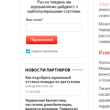
Раз на тиждень ми
G.Bar
відправляємо дайджест з
атмо
найпопулярнішими статтями.
сеанс
Ваш email
*
Может
Навер
рассл
Підписатися
снима
Кни
Надано SendPulse
Хоро
Меди
НОВОСТИ ПАРТНЕРОВ
важно
Как подобрать идеальный
о пси
оттенок помады по цвету кожи
(margosha.com.ua)
Также
17.06.2026
каса
укра
Украинская баллистика,
частичная демобилизация,
подар
выплаты военным. Главное из