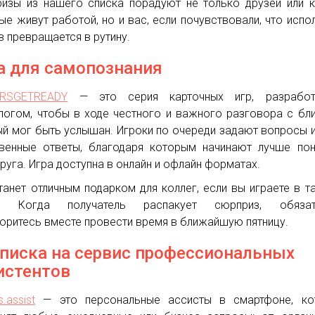
изы из нашего списка порадуют не только друзей или к
ые живут работой, но и вас, если почувствовали, что испо
в превращается в рутину.
а для самопознания
ERSGETREADY
— это серия карточных игр, разработ
логом, чтобы в ходе честного и важного разговора с бл
й мог быть услышан. Игроки по очереди задают вопросы 
венные ответы, благодаря которым начинают лучше по
друга. Игра доступна в онлайн и офлайн форматах.
танет отличным подарком для коллег, если вы играете в т
у. Когда получатель распакует сюрприз, обязат
оритесь вместе провести время в ближайшую пятницу.
писка на сервис профессиональных
истентов
s.assist
— это персональные ассисты в смартфоне, ко