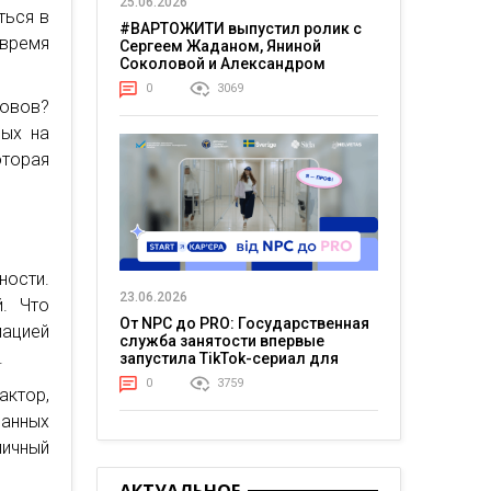
25.06.2026
ться в
#ВАРТОЖИТИ выпустил ролик с
время
Сергеем Жаданом, Яниной
Соколовой и Александром
Тереном о жизни в постоянном
0
3069
напряжении
зовов?
мых на
торая
ости.
23.06.2026
. Что
От NPC до PRO: Государственная
мацией
служба занятости впервые
.
запустила TikTok-сериал для
молодежи
0
3759
актор,
анных
ичный