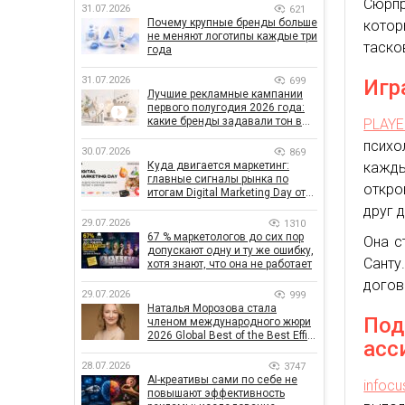
Сюрпр
31.07.2026
621
Почему крупные бренды больше
котор
не меняют логотипы каждые три
таско
года
31.07.2026
699
Игр
Лучшие рекламные кампании
первого полугодия 2026 года:
какие бренды задавали тон в
PLAY
отрасли
психо
30.07.2026
869
Куда двигается маркетинг:
кажды
главные сигналы рынка по
откро
итогам Digital Marketing Day от
GoIT
друг 
29.07.2026
1310
67 % маркетологов до сих пор
Она с
допускают одну и ту же ошибку,
Сант
хотя знают, что она не работает
догов
29.07.2026
999
Наталья Морозова стала
Под
членом международного жюри
2026 Global Best of the Best Effie
асс
Awards
28.07.2026
3747
AI-креативы сами по себе не
infocu
повышают эффективность