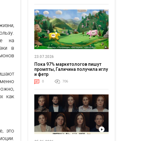
жизни,
льзу.
ие на
вки в
монов
23.07.2026
Пока 97% маркетологов пишут
промпты, Галичина получила иглу
ишают
и фетр
еменно
0
706
ожно,
их как
е, это
моции.