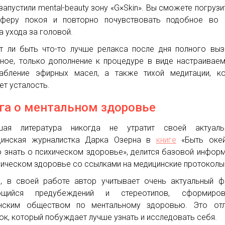
запустили mental-beauty зону «G×Skin». Вы сможете погрузи
сферу покоя и повторно почувствовать подобное во 
а ухода за головой.
 ли быть что-то лучше релакса после дня полного вы
ное, только дополнение к процедуре в виде настраивае
абление эфирных масел, а также тихой медитации, ко
ет усталость.
га о ментальном здоровье
шая литература никогда не утратит своей актуальн
цинская журналистка Дарка Озерна в
книге
«Быть окей
 знать о психическом здоровье», делится базовой инфор
хическом здоровье со ссылками на медицинские протоколы
, в своей работе автор учитывает очень актуальный ф
ющийся предубеждений и стереотипов, сформиров
инским обществом по ментальному здоровью. Это отл
ок, который побуждает лучше узнать и исследовать себя.