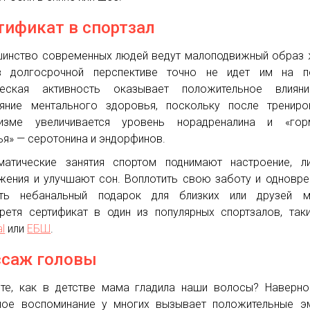
тификат в спортзал
инство современных людей ведут малоподвижный образ 
в долгосрочной перспективе точно не идет им на по
ческая активность оказывает положительное влиян
яние ментального здоровья, поскольку после трениро
низме увеличивается уровень норадреналина и «гор
ья» — серотонина и эндорфинов.
матические занятия спортом поднимают настроение, л
жения и улучшают сон. Воплотить свою заботу и одновр
ать небанальный подарок для близких или друзей м
ретя сертификат в один из популярных спортзалов, так
al
или
ЕБШ
.
саж головы
те, как в детстве мама гладила наши волосы? Наверно
ное воспоминание у многих вызывает положительные э