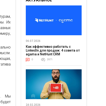
АКТУАЛЬНОЕ
урам,
ны. Их
разных
имеру,
06.07.2026
Как эффективно работать с
мально
LinkedIn для продаж: 4 совета от
ысли.
agama и NetHunt CRM
ющая,
0
3971
гатива
в. Мы
 будет
24.02.2026