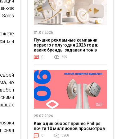
зации
вщиков
 Sales
31.07.2026
можете
Лучшие рекламные кампании
хать и
первого полугодия 2026 года:
какие бренды задавали тон в
отрасли
0
699
 своей
ма, но
добен
скими
мышцах
25.07.2026
ивязки
Как один оборот принес Philips
почти 10 миллионов просмотров
т сидя
0
3208