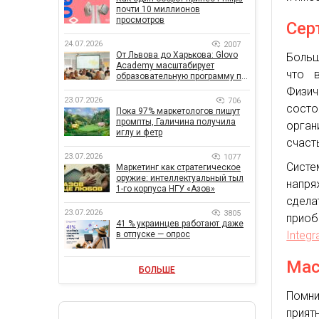
почти 10 миллионов
просмотров
Сер
24.07.2026
2007
От Львова до Харькова: Glovo
Больш
Academy масштабирует
что 
образовательную программу по
поддержке украинского
Физи
бизнеса
23.07.2026
706
состо
Пока 97% маркетологов пишут
промпты, Галичина получила
орга
иглу и фетр
счаст
23.07.2026
1077
Систе
Маркетинг как стратегическое
оружие: интеллектуальный тыл
напря
1-го корпуса НГУ «Азов»
сдел
23.07.2026
3805
приоб
41 % украинцев работают даже
Integr
в отпуске — опрос
Мас
БОЛЬШЕ
Помни
прият