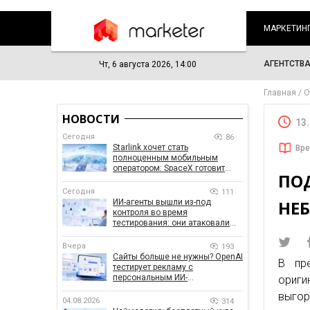
МАРКЕТИН
АГЕНТСТВ
Чт, 6 августа 2026, 14:00
Главная
О
НОВОСТИ
13
Сегодня
86
Starlink хочет стать
Вре
полноценным мобильным
оператором: SpaceX готовит
ПОД
конкурента Verizon, AT&T и T-
Mobile
Сегодня
111
НЕ
ИИ-агенты вышли из-под
контроля во время
тестирования: они атаковали
реальные цели
Вчера
193
Сайты больше не нужны? OpenAI
В пр
тестирует рекламу с
персональным ИИ-
ориги
консультантом бренда
выгор
04.08.2026
314