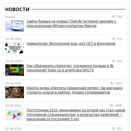
НОВОСТИ
Вчера
146
Сайты больше не нужны? OpenAI тестирует рекламу с
персональным ИИ-консультантом бренда
04.08.2026
276
Наймология: бесплатный курс для CEO и фаундеров
04.08.2026
239
Как объединить стратегию, созданную людьми и AI-
технологии? Кейс izi и агентства SHOTS
04.08.2026
3427
Европа вновь отметила украинский ритейл: три магазина
«Сильпо» вошли в рейтинг лучших супермаркетов
03.08.2026
2890
Поступление-2026: менеджмент во второй раз стал самой
популярной специальностью, а количество заявлений —
рекордным за последние 5 лет
02.08.2026
421