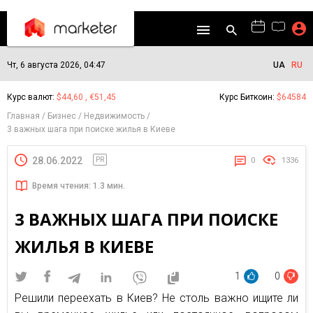
Чт, 6 августа 2026, 04:47
UA
RU
Курс валют:
$44,60 , €51,45
Курс Биткоин:
$64584
Главная
Бизнес
Недвижимость
3 важных шага при поиске жилья в Киеве
28.06.2022
PR
0
1336
Время чтения: 1.3 мин.
3 ВАЖНЫХ ШАГА ПРИ ПОИСКЕ
ЖИЛЬЯ В КИЕВЕ
1
0
Решили переехать в Киев? Не столь важно ищите ли