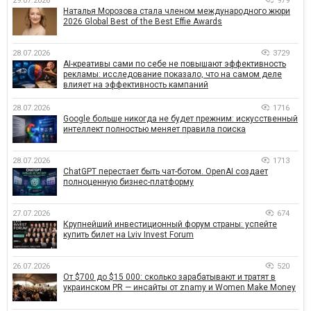
29.07.2026
979
Наталья Морозова стала членом международного жюри
2026 Global Best of the Best Effie Awards
28.07.2026
3729
AI-креативы сами по себе не повышают эффективность
рекламы: исследование показало, что на самом деле
влияет на эффективность кампаний
28.07.2026
1716
Google больше никогда не будет прежним: искусственный
интеллект полностью меняет правила поиска
28.07.2026
1713
ChatGPT перестает быть чат-ботом. OpenAI создает
полноценную бизнес-платформу
27.07.2026
674
Крупнейший инвестиционный форум страны: успейте
купить билет на Lviv Invest Forum
26.07.2026
520
От $700 до $15 000: сколько зарабатывают и тратят в
украинском PR — инсайты от znamy и Women Make Money