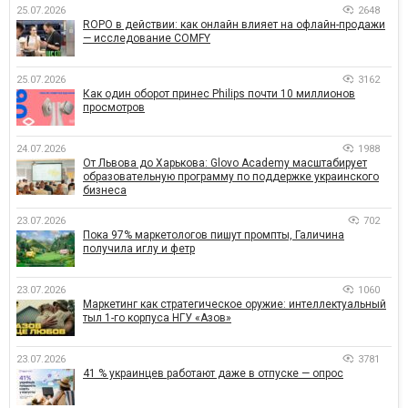
25.07.2026
2648
ROPO в действии: как онлайн влияет на офлайн-продажи
— исследование COMFY
25.07.2026
3162
Как один оборот принес Philips почти 10 миллионов
просмотров
24.07.2026
1988
От Львова до Харькова: Glovo Academy масштабирует
образовательную программу по поддержке украинского
бизнеса
23.07.2026
702
Пока 97% маркетологов пишут промпты, Галичина
получила иглу и фетр
23.07.2026
1060
Маркетинг как стратегическое оружие: интеллектуальный
тыл 1-го корпуса НГУ «Азов»
23.07.2026
3781
41 % украинцев работают даже в отпуске — опрос