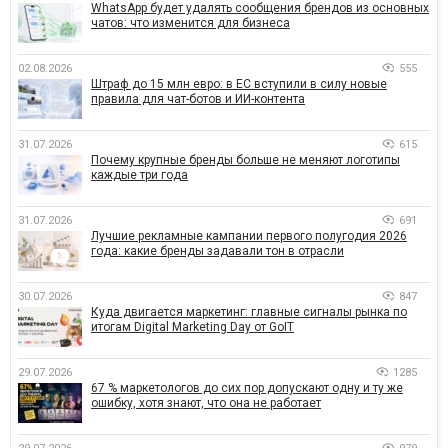
WhatsApp будет удалять сообщения брендов из основных
чатов: что изменится для бизнеса
02.08.2026
555
Штраф до 15 млн евро: в ЕС вступили в силу новые
правила для чат-ботов и ИИ-контента
31.07.2026
615
Почему крупные бренды больше не меняют логотипы
каждые три года
31.07.2026
691
Лучшие рекламные кампании первого полугодия 2026
года: какие бренды задавали тон в отрасли
30.07.2026
847
Куда двигается маркетинг: главные сигналы рынка по
итогам Digital Marketing Day от GoIT
29.07.2026
1285
67 % маркетологов до сих пор допускают одну и ту же
ошибку, хотя знают, что она не работает