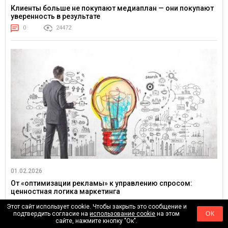
Клиенты больше не покупают медиаплан — они покупают
уверенность в результате
0
24472
01.02.2026
От «оптимизации рекламы» к управлению спросом:
ценностная логика маркетинга
0
4593
Этот сайт использует cookie. Чтобы закрыть это сообщение и
подтвердить согласие на
использование cookie
на этом
ОК
сайте, нажмите кнопку "Ок".