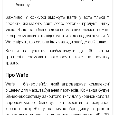
бізнесу.
Важливо! У конкурсі зможуть взяти участь тільки ті
проєкти, які мають сайт, лого, готовий продукт і чітку
місію. Якщо ваш бізнес досі не має цих елементів – це
експрес-можливість підготувати їх до подачі заявки. У
Wafe вірять, що сильна ідея завжди знайде свій шлях.
Заявки на участь прийматимуть до 30 квітня,
грантерів-переможців оголосять вже на початку
травня.
Про Wafe
Wafe – бізнес-лейбл, який впроваджує комплексні
рішення для масштабування партнерів. Команда будує
бізнес-екосистему закритого типу для українського та
європейського бізнесу, яка ефективно закриває
ключові потреби у напрямах брендингу, стратегії,
маркетингу, продажів, креативу, рекрутингу, HR, PR,