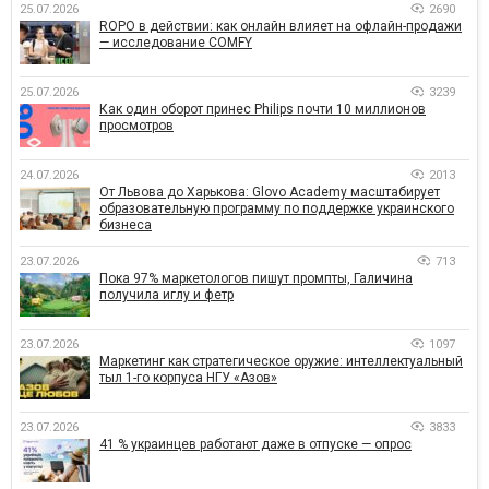
25.07.2026
2690
ROPO в действии: как онлайн влияет на офлайн-продажи
— исследование COMFY
25.07.2026
3239
Как один оборот принес Philips почти 10 миллионов
просмотров
24.07.2026
2013
От Львова до Харькова: Glovo Academy масштабирует
образовательную программу по поддержке украинского
бизнеса
23.07.2026
713
Пока 97% маркетологов пишут промпты, Галичина
получила иглу и фетр
23.07.2026
1097
Маркетинг как стратегическое оружие: интеллектуальный
тыл 1-го корпуса НГУ «Азов»
23.07.2026
3833
41 % украинцев работают даже в отпуске — опрос