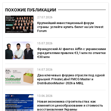
ПОХОЖИЕ ПУБЛИКАЦИИ
27.07.2026
Крупнейший инвестиционный форум
страны: успейте купить билет на Lviv Invest
Forum
15.07.2026
Французский AI-финтех Aiffin с украинскими
учредителями привлек €3,1 млн по отметке
€30 млн
14.07.2026
Два ключевых форума отрасли под одной
крышей: PrivateLabel FMCG Master и
DistributionMaster-2026 в МВЦ
13.06.2026
Новая экономика строительства: как
изменится ценообразование и стоимость
восстановления Украины