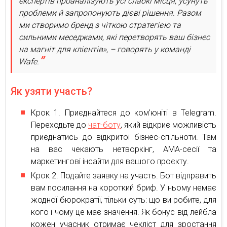
експертів проаналізують усі слабкі місця, усунуть
проблеми й запропонують дієві рішення. Разом
ми створимо бренд з чіткою стратегією та
сильними меседжами, які перетворять ваш бізнес
на магніт для клієнтів», – говорять у команді
Wafe.
Як узяти участь?
Крок 1. Приєднайтеся до ком’юніті в Telegram.
Переходьте до
чат-боту
, який відкриє можливість
приєднатись до відкритої бізнес-спільноти. Там
на вас чекають нетворкінг, AMA-сесії та
маркетингові інсайти для вашого проєкту.
Крок 2. Подайте заявку на участь. Бот відправить
вам посилання на короткий бриф. У ньому немає
жодної бюрократії, тільки суть: що ви робите, для
кого і чому це має значення. Як бонус від лейбла
кожен учасник отримає чекліст для зростання