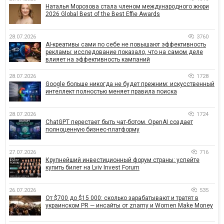
Наталья Морозова стала членом международного жюри
2026 Global Best of the Best Effie Awards
28.07.2026
3760
AI-креативы сами по себе не повышают эффективность
рекламы: исследование показало, что на самом деле
влияет на эффективность кампаний
28.07.2026
1728
Google больше никогда не будет прежним: искусственный
интеллект полностью меняет правила поиска
28.07.2026
1724
ChatGPT перестает быть чат-ботом. OpenAI создает
полноценную бизнес-платформу
27.07.2026
716
Крупнейший инвестиционный форум страны: успейте
купить билет на Lviv Invest Forum
26.07.2026
535
От $700 до $15 000: сколько зарабатывают и тратят в
украинском PR — инсайты от znamy и Women Make Money