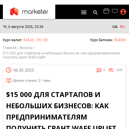
Чт, 6 августа 2026, 23:26
UA
RU
Курс валют:
$44,65 , €51,50
Курс Биткоин:
$64369
Главная
Анонсы
$15 000 для стартапов и небольших бизнесов: как предпринимателям
получить грант Wafe Uplift
06.03.2025
0
3281
Время чтения: 2.1 мин.
$15 000 ДЛЯ СТАРТАПОВ И
НЕБОЛЬШИХ БИЗНЕСОВ: КАК
ПРЕДПРИНИМАТЕЛЯМ
ПОЛУЧИТЬ ГРАНТ WAFE UPLIFT