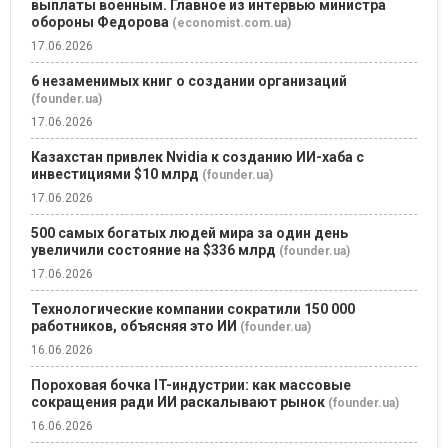
выплаты военным. Главное из интервью министра
обороны Федорова
(economist.com.ua)
17.06.2026
6 незаменимых книг о создании организаций
(founder.ua)
17.06.2026
Казахстан привлек Nvidia к созданию ИИ-хаба с
инвестициями $10 млрд
(founder.ua)
17.06.2026
500 самых богатых людей мира за один день
увеличили состояние на $336 млрд
(founder.ua)
17.06.2026
Технологические компании сократили 150 000
работников, объясняя это ИИ
(founder.ua)
16.06.2026
Пороховая бочка IT-индустрии: как массовые
сокращения ради ИИ раскалывают рынок
(founder.ua)
16.06.2026