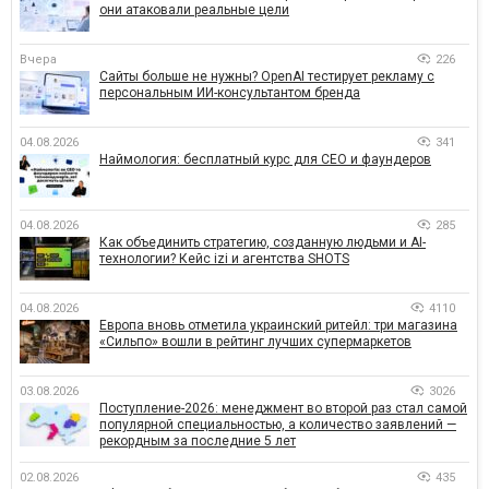
они атаковали реальные цели
Вчера
226
Сайты больше не нужны? OpenAI тестирует рекламу с
персональным ИИ-консультантом бренда
04.08.2026
341
Наймология: бесплатный курс для CEO и фаундеров
04.08.2026
285
Как объединить стратегию, созданную людьми и AI-
технологии? Кейс izi и агентства SHOTS
04.08.2026
4110
Европа вновь отметила украинский ритейл: три магазина
«Сильпо» вошли в рейтинг лучших супермаркетов
03.08.2026
3026
Поступление-2026: менеджмент во второй раз стал самой
популярной специальностью, а количество заявлений —
рекордным за последние 5 лет
02.08.2026
435