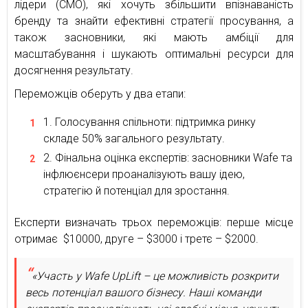
лідери (СМО), які хочуть збільшити впізнаваність
бренду та знайти ефективні стратегії просування, а
також засновники, які мають амбіції для
масштабування і шукають оптимальні ресурси для
досягнення результату.
Переможців оберуть у два етапи:
Голосування спільноти: підтримка ринку
складе 50% загального результату.
Фінальна оцінка експертів: засновники Wafe та
інфлюєнсери проаналізують вашу ідею,
стратегію й потенціал для зростання.
Експерти визначать трьох переможців: перше місце
отримає $10000, друге – $3000 і третє – $2000.
«Участь у Wafe UpLift – це можливість розкрити
весь потенціал вашого бізнесу. Наші команди