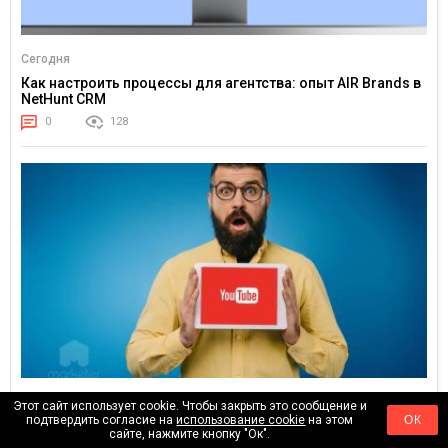
Сегодня
Как настроить процессы для агентства: опыт AIR Brands в
NetHunt CRM
0
128
24.02.2026
Этот сайт использует cookie. Чтобы закрыть это сообщение и
подтвердить согласие на
использование cookie
на этом
ОК
Тренды YouTube 2026: куда движется внимание зрителя
сайте, нажмите кнопку "Ок".