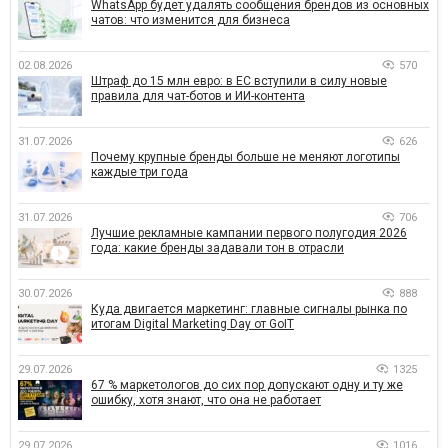
WhatsApp будет удалять сообщения брендов из основных
чатов: что изменится для бизнеса
02.08.2026
570
Штраф до 15 млн евро: в ЕС вступили в силу новые
правила для чат-ботов и ИИ-контента
31.07.2026
626
Почему крупные бренды больше не меняют логотипы
каждые три года
31.07.2026
706
Лучшие рекламные кампании первого полугодия 2026
года: какие бренды задавали тон в отрасли
30.07.2026
888
Куда двигается маркетинг: главные сигналы рынка по
итогам Digital Marketing Day от GoIT
29.07.2026
1325
67 % маркетологов до сих пор допускают одну и ту же
ошибку, хотя знают, что она не работает
29.07.2026
1016