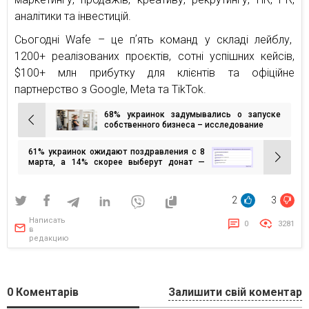
аналітики та інвестицій.
Сьогодні Wafe – це пʼять команд у складі лейблу,
1200+ реалізованих проєктів, сотні успішних кейсів,
$100+ млн прибутку для клієнтів та офіційне
партнерство з Google, Meta та TikTok.
68% украинок задумывались о запуске
Навигация
собственного бизнеса – исследование
по
61% украинок ожидают поздравления с 8
записям
марта, а 14% скорее выберут донат —
опрос
2
3
Написать
0
3281
в
редакцию
0
Коментарів
Залишити свій коментар