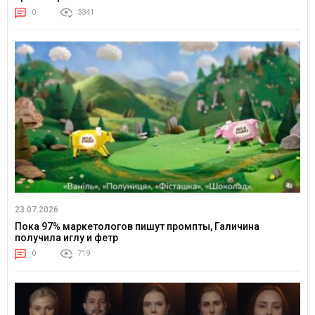
0
3341
23.07.2026
Пока 97% маркетологов пишут промпты, Галичина
получила иглу и фетр
0
719