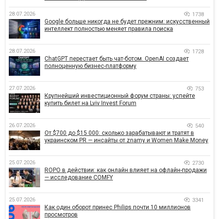
28.07.2026
1738
Google больше никогда не будет прежним: искусственный
интеллект полностью меняет правила поиска
28.07.2026
1728
ChatGPT перестает быть чат-ботом. OpenAI создает
полноценную бизнес-платформу
27.07.2026
753
Крупнейший инвестиционный форум страны: успейте
купить билет на Lviv Invest Forum
26.07.2026
540
От $700 до $15 000: сколько зарабатывают и тратят в
украинском PR — инсайты от znamy и Women Make Money
25.07.2026
2730
ROPO в действии: как онлайн влияет на офлайн-продажи
— исследование COMFY
25.07.2026
3341
Как один оборот принес Philips почти 10 миллионов
просмотров