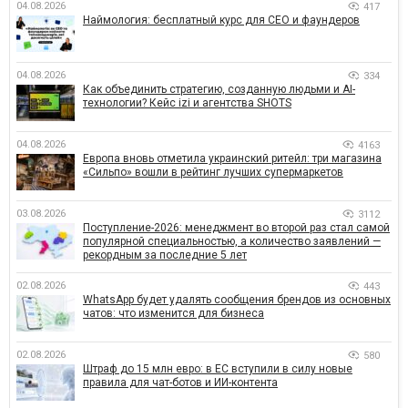
04.08.2026
417
Наймология: бесплатный курс для CEO и фаундеров
04.08.2026
334
Как объединить стратегию, созданную людьми и AI-
технологии? Кейс izi и агентства SHOTS
04.08.2026
4163
Европа вновь отметила украинский ритейл: три магазина
«Сильпо» вошли в рейтинг лучших супермаркетов
03.08.2026
3112
Поступление-2026: менеджмент во второй раз стал самой
популярной специальностью, а количество заявлений —
рекордным за последние 5 лет
02.08.2026
443
WhatsApp будет удалять сообщения брендов из основных
чатов: что изменится для бизнеса
02.08.2026
580
Штраф до 15 млн евро: в ЕС вступили в силу новые
правила для чат-ботов и ИИ-контента