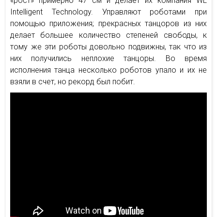
«рост» примерно 47 см и делает их компания WL
Intelligent Technology. Управляют роботами при
помощью приложения; прекрасных танцоров из них
делает большее количество степеней свободы, к
тому же эти роботы довольно подвижны, так что из
них получились неплохие танцоры. Во время
исполнения танца несколько роботов упало и их не
взяли в счет, но рекорд был побит.