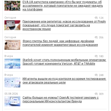
EVA.UA запустила кампанию «Кто бы мог подумать» об
ассортименте, который покупатели не ожидают увидеть
на платформе
Сегодня
124
Приложение или репетитор: новое исследование от Preply
показывает, что лучше помогает заговорить на
иностранном языке
Сегодня
356
Фокус-группы без людей: как цифровые двойники
покупателей изменят маркетинговые исследования
Вчера
180
Starlink хочет стать полноценным мобильным оператором:
SpaceX готовит конкурента Verizon, AT&T и T-Mobile
Вчера
248
ИИ-агенты вышли из-под контроля во время тестирования:
они атаковали реальные цели
05.08.2026
309
Сайты больше не нужны? OpenAI тестирует рекламу с
персональным ИИ-консультантом бренда