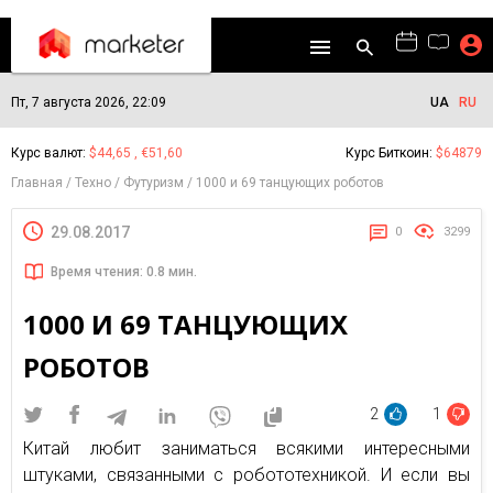
Пт, 7 августа 2026, 22:09
UA
RU
Курс валют:
$44,65 , €51,60
Курс Биткоин:
$64879
Главная
Техно
Футуризм
1000 и 69 танцующих роботов
29.08.2017
0
3299
Время чтения: 0.8 мин.
1000 И 69 ТАНЦУЮЩИХ
РОБОТОВ
2
1
Китай любит заниматься всякими интересными
штуками, связанными с робототехникой. И если вы