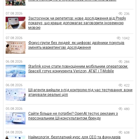
07.08.2026
236
Застосунок чи репетитор: нове дослідження від Preply
показує, що краще допомагає заговорити іноземною
мовою
07.08.2026
1042
Фокус-групи без людей: як цифрові двійники покупців
змінять маркетингові дослідження
06.08.2026
284
Starlink хоче стати повноцінним мобільним оператором:
SpaceX готує конкурента Verizon, AT&T і T-Mobile
06.08.2026
422
ШІ-агенти вийшли з-під контролю під час тестування: вони
атакували реальні цілі
05.08.2026
480
Сайти більше не потрібні? OpenAI тестує рекламу з
персональним ШІ-консультантом бренду
04.08.2026
608
Наймологія: безплатний курс для CEO та фаундерів