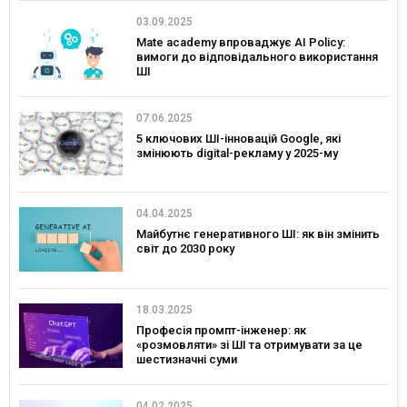
03.09.2025
Mate academy впроваджує AI Policy:
вимоги до відповідального використання
ШІ
07.06.2025
5 ключових ШІ-інновацій Google, які
змінюють digital-рекламу у 2025-му
04.04.2025
Майбутнє генеративного ШІ: як він змінить
світ до 2030 року
18.03.2025
Професія промпт-інженер: як
«розмовляти» зі ШІ та отримувати за це
шестизначні суми
04.02.2025