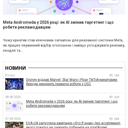
Meta Andromeda у 2026 році: як AI змінив таргетинг і що
робити рекламодавцям
Чому креатив став ключовим сигналом для рекламної системи Meta,
як працює первинний відбір оголошень і навіщо узгоджувати рекламу,
лендінг та...
НОВИНИ
Вчора
184
Disney віддав Marvel, Star Wars і Pixar TikTok-креаторам:
бренди змінюють правила роботи з UGC
08.08.2026
509
Meta Andromeda у 2026 році: як AI змінив таргетинг і що
робити рекламодавцям
07.08.2026
284
EVA.UA запустила кампанію «Хто б знав» про асортимент,
якого покупці не очікують побачити на платформі