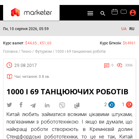
Пн, 10 серпня 2026, 05:59
UA
RU
Курс валют:
$44,65 , €51,60
Курс Біткоїн:
$64961
Головна
Техно
Футуризм
1000 і 69 танцюючих роботів
29.08.2017
0
3306
Час читання: 0.8 хв.
1000 І 69 ТАНЦЮЮЧИХ РОБОТІВ
2
1
Китай любить займатися всякими цікавими штуками,
пов’язаними з робототехнікою. І якщо ви думали, що
найкращі роботи створюють в Кремнієвій долині
Стендфордські робототехніки, то це не так, Китай