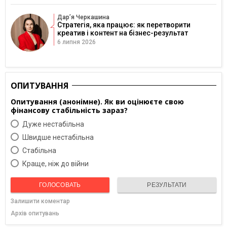
Дарʼя Черкашина
Стратегія, яка працює: як перетворити
креатив і контент на бізнес-результат
6 липня 2026
ОПИТУВАННЯ
Опитування (анонімне). Як ви оцінюєте свою
фінансову стабільність зараз?
Дуже нестабільна
Швидше нестабільна
Cтабільна
Краще, ніж до війни
ГОЛОСОВАТЬ
РЕЗУЛЬТАТИ
Залишити коментар
Архів опитувань