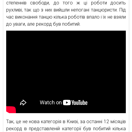
степеннів свободи, до того ж ці роботи досить
рухливі, так що з них вийшли непогані танцюристи. Під
час виконання танцю кілька роботів впало і їх не взяли
до уваги, але рекорд був побитий.
Так, це не нова категорія в Книзі, за останні 12 місяців
рекорд в представленій категорії був побитий кілька