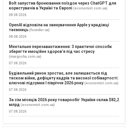
Bolt запустив бронювання поїздок через ChatGPT для
користувачів в Україні та Європі
(economist.com.ua)
08.08.2026
OpenAI відповіла на звинувачення Apple у крадіжці
таємниць
(founder.ua)
08.08.2026
Ментальне перезавантаження: 3 практичні способи
зберегти емоційне здоров’я під час стресу
(margosha.com.ua)
07.08.2026
Будівельний ринок зростає, але залишається під
тиском війни, дефіциту кадрів та високої собівартості:
ключові підсумки І півріччя 2026 року
(economist.com.ua)
07.08.2026
За сім місяців 2026 року товарообіг України склав $82,2
млрд
(economist.com.ua)
07.08.2026