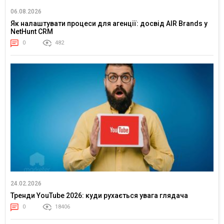
06.08.2026
Як налаштувати процеси для агенції: досвід AIR Brands у
NetHunt CRM
0
482
24.02.2026
Тренди YouTube 2026: куди рухається увага глядача
0
18406