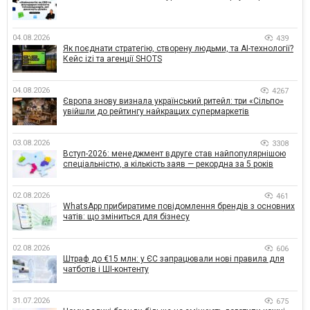
04.08.2026
439
Як поєднати стратегію, створену людьми, та AI-технології?
Кейс izi та агенції SHOTS
04.08.2026
4267
Європа знову визнала український ритейл: три «Сільпо»
увійшли до рейтингу найкращих супермаркетів
03.08.2026
3308
Вступ-2026: менеджмент вдруге став найпопулярнішою
спеціальністю, а кількість заяв — рекордна за 5 років
02.08.2026
461
WhatsApp прибиратиме повідомлення брендів з основних
чатів: що зміниться для бізнесу
02.08.2026
606
Штраф до €15 млн: у ЄС запрацювали нові правила для
чатботів і ШІ-контенту
31.07.2026
675