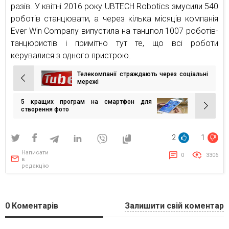
разів. У квітні 2016 року UBTECH Robotics змусили 540
роботів станцювати, а через кілька місяців компанія
Ever Win Company випустила на танцпол 1007 роботів-
танцюристів і примітно тут те, що всі роботи
керувалися з одного пристрою.
Телекомпанії страждають через соціальні
Навігація
мережі
записів
5 кращих програм на смартфон для
створення фото
2
1
Написати
0
3306
в
редакцію
0
Коментарів
Залишити свій коментар