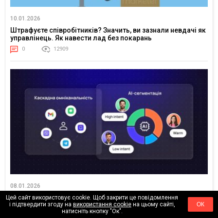
10.01.2026
Штрафуєте співробітників? Значить, ви зазнали невдачі як
управлінець. Як навести лад без покарань
0
12909
08.01.2026
Тренди Retention-маркетингу у 2026 році: як AI, CDP і
Цей сайт використовує cookie. Щоб закрити це повідомлення
і підтвердити згоду на
використання cookie
на цьому сайті,
ОК
омніканальність змінюють підхід
натисніть кнопку "Ок".
0
8253