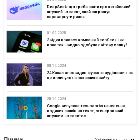
DeepSeek: що треба знати про китайський
штучний інтелект, який загрожує
перевернути ринок
01.02.2025
Звідки взялася компанія DeepSeek і як
вона так швидко здобула світову славу?
08.12.2024
24 Канал впровадив функцію аудіоновин: як
це вплинуло на показники сайту
25.10.2024
Google випускає технологію нанесення
водяних знаків на текст, згенерований
штучним інтелектом
Думки
Усі статті >>