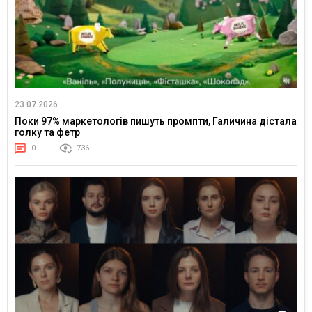
23.07.2026
Поки 97% маркетологів пишуть промпти, Галичина дістала
голку та фетр
0
736