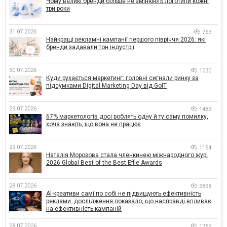
Чому великі бренди більше не змінюють логотипи кожні
три роки
31.07.2026
763
Найкращі рекламні кампанії першого півріччя 2026: які
бренди задавали тон індустрії
30.07.2026
1030
Куди рухається маркетинг: головні сигнали ринку за
підсумками Digital Marketing Day від GoIT
29.07.2026
1483
67% маркетологів досі роблять одну й ту саму помилку,
хоча знають, що вона не працює
29.07.2026
1154
Наталія Морозова стала членкинею міжнародного журі
2026 Global Best of the Best Effie Awards
28.07.2026
3898
AI-креативи самі по собі не підвищують ефективність
реклами: дослідження показало, що насправді впливає
на ефективність кампаній
28.07.2026
1759