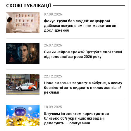
СХОЖІ ПУБЛІКАЦІЇ
07.08.2026
Фокус-групи без людей: як цифрові
двійники покупців змінять маркетингові
дослідження
26.07.2026
Син чи нейромережа? Врятуйте свої гроші
від головної загрози 2026 року
22.12.2025
Нове змагання за увагу: майбутнє, в якому
безпілотні авто кидають виклик зовнішній
рекламі
18.09.2025
Штучним інтелектом користуються
близько 60% українців: які задачі
делегують — опитування