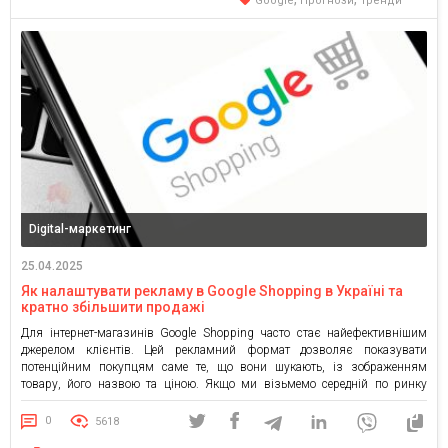
Google
Прогнози
Тренди
Digital-маркетинг
25.04.2025
Як налаштувати рекламу в Google Shopping в Україні та
кратно збільшити продажі
Для інтернет-магазинів Google Shopping часто стає найефективнішим
джерелом клієнтів. Цей рекламний формат дозволяє показувати
потенційним покупцям саме те, що вони шукають, із зображенням
товару, його назвою та ціною. Якщо ми візьмемо середній по ринку
інтернет-магазин, то Google Shopping — це просто чудове джерело
клієнтів. У деяких випадках пошукова реклама може бути трохи
0
5618
ефективнішою, іноді Performance […]