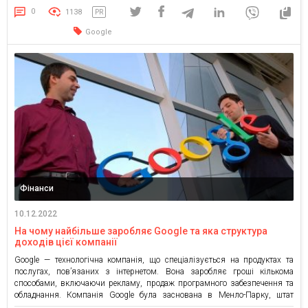
потрібно зберігати дані на своєму комп’ютері або флешці, оскільки всі
0
1138
PR
ваші […]
Google
Фінанси
10.12.2022
На чому найбільше заробляє Google та яка структура
доходів цієї компанії
Google — технологічна компанія, що спеціалізується на продуктах та
послугах, пов’язаних з інтернетом. Вона заробляє гроші кількома
способами, включаючи рекламу, продаж програмного забезпечення та
обладнання. Компанія Google була заснована в Менло-Парку, штат
Каліфорнія, в 1998 Ларрі Пейджем і Сергієм Бріном. Google LLC