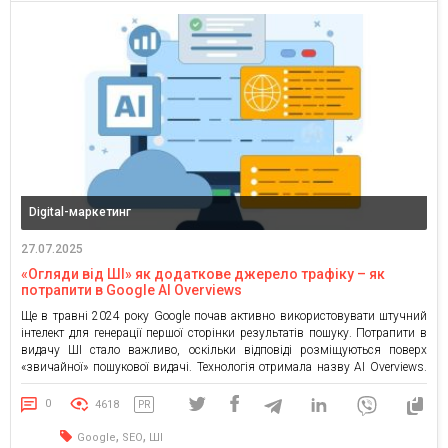
Digital-маркетинг
27.07.2025
«Огляди від ШІ» як додаткове джерело трафіку – як
потрапити в Google AI Overviews
Ще в травні 2024 року Google почав активно використовувати штучний
інтелект для генерації першої сторінки результатів пошуку. Потрапити в
видачу ШІ стало важливо, оскільки відповіді розміщуються поверх
«звичайної» пошукової видачі. Технологія отримала назву AI Overviews.
Деякі особливості, які потрібно враховувати: Функція заснована на
мовній моделі Gemini (раніше Bard). Система автоматично вибирає
0
4618
PR
аналізовані сайти, без можливості […]
,
,
Google
SEO
ШІ