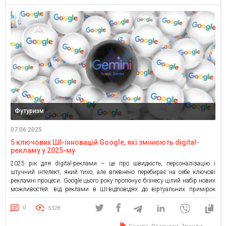
Футуризм
07.06.2025
5 ключових ШІ-інновацій Google, які змінюють digital-
рекламу у 2025-му
2025 рік для digital-реклами – це про швидкість, персоналізацію і
штучний інтелект, який тихо, але впевнено перебирає на себе ключові
рекламні процеси. Google цього року пропонує бізнесу цілий набір нових
можливостей: від реклами в ШІ-відповідях до віртуальних примірок
одягу та аналітики без складних налаштувань. Зібрали для вас короткий
огляд п’яти рішень, про які обов’язково потрібно […]
0
5328
,
,