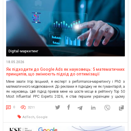
Digital-маркетинг
18.05.2026
Як підходити до Google Ads як науковець: 5 математичних
принципів, що змінюють підхід до оптимізації
Мене звати Ігор Івіцький, я експерт з performance-маркетингу і PhD з
математичного моделювання. До реклами я підходжу не як гуманітарій, а
як науковець. Цей підхід привів мене на шосте місце в рейтингу Top 50
Most Influential PPC Experts 2026, я став першим українцем у цьому
глобальному списку. Нижче п’ять математичних принципів, які, на мою
думку, […]
0
3211
,
AdTech
Google