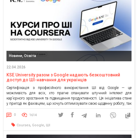
Новини, Освіта
22.04.2026
KSE University разом з Google надають безкоштовний
доступ до ШІ-навчання для українців
Сертифікація з професійного використання ШІ від Google — це
можливість для всіх, хто прагне опанувати штучний інтелект для
кар’єрного зростання та підвищення продуктивності. Ця ініціатива стане
у пригоді як фахівцям, що хочуть оптимізувати свою щоденну роботу, так
і тим, хто прагне виділитися на ринку праці, маючи у портфоліо реальні
ШІ-кейси. Навчання допоможе розібратися в основах […]
0
1614
,
,
Courses
Google
ШІ