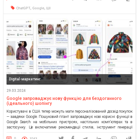
[…]
,
,
ChatGPT
Google
ШІ
Digital-маркетинг
29.03.2024
Google запроваджує нову функцію для бездоганного
(ідеального) шопінгу
Користувачі в США тепер можуть мати персоналізований досвід покупок
— завдяки Google. Пошуковий гігант запроваджує нові корисні функції в
Google Search на мобільних пристроях, настільних комп’ютерах та в
застосунку. Це включатиме рекомендації стилів, інструмент генерації
зображень на основі ШІ та опцію віртуальної примірки. “Google хоче
зробити ваш досвід покупок більш персоналізованим, впроваджуючи
0
3243