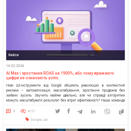
Кейси
16.02.2026
AI Max і зростання ROAS на 1900%, або чому вражаючі
цифри не означають успіх
Нові ШІ-інструменти від Google обіцяють революцію в контекстній
рекламі – автоматизація, масштабування, зростання продажів без
зайвих зусиль. Звучить майже ідеально, але чи справді алгоритми
можуть масштабувати результат без втрат ефективності? Наша команда
протестувала AI Max for Search на реальній кампанії в електронній
комерції – і показники виявились неоднозначними. Розповідаємо, що
0
4117
стоїть за вражаючими цифрами і чому іноді краще зберегти контроль,
,
Google
ШІ
ніж […]