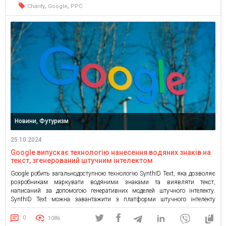
,
,
Charity
Google
PPC
Новини, Футуризм
25.10.2024
Google випускає технологію нанесення водяних знаків на
текст, згенерований штучним інтелектом
Google робить загальнодоступною технологію SynthID Text, яка дозволяє
розробникам маркувати водяними знаками та виявляти текст,
написаний за допомогою генеративних моделей штучного інтелекту.
SynthID Text можна завантажити з платформи штучного інтелекту
Hugging Face та оновленого інструментарію Responsible GenAI Toolkit від
Google. Ми відкриваємо вихідний код нашого інструменту для створення
0
1086
водяних знаків SynthID Text. Він буде доступний […]