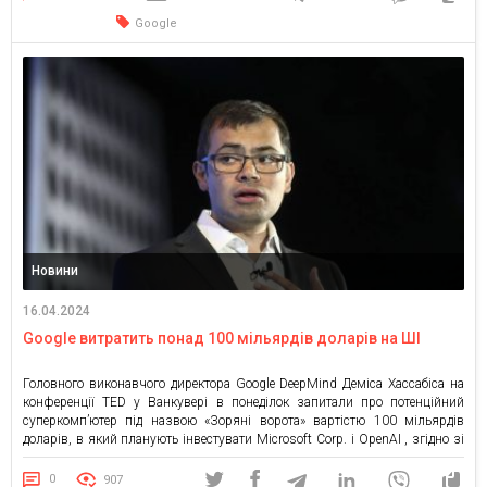
Google
Новини
16.04.2024
Google витратить понад 100 мільярдів доларів на ШІ
Головного виконавчого директора Google DeepMind Деміса Хассабіса на
конференції TED у Ванкувері в понеділок запитали про потенційний
суперкомп’ютер під назвою «Зоряні ворота» вартістю 100 мільярдів
доларів, в який планують інвестувати Microsoft Corp. і OpenAI , згідно зі
звітом минулого місяця. Керівник відділу штучного інтелекту Google
сказав, що з часом компанія витратить понад 100 мільярдів доларів на
0
907