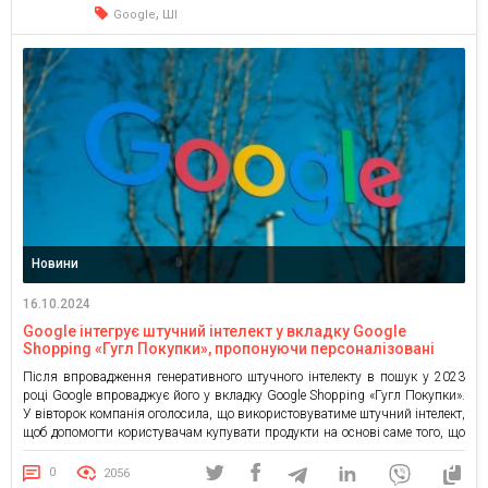
,
Google
ШІ
Новини
16.10.2024
Google інтегрує штучний інтелект у вкладку Google
Shopping «Гугл Покупки», пропонуючи персоналізовані
рекомендації продуктів
Після впровадження генеративного штучного інтелекту в пошук у 2023
році Google впроваджує його у вкладку Google Shopping «Гугл Покупки».
У вівторок компанія оголосила, що використовуватиме штучний інтелект,
щоб допомогти користувачам купувати продукти на основі саме того, що
вони шукають. Він також запустив нову прокручувану стрічку
персоналізованих продуктів, які можна купувати. Тепер, коли ви шукаєте
0
2056