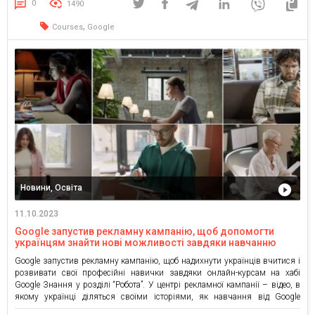
бізнесу” за підтримки Міністерства цифрової трансформації України,
0
1490
Офісу з розвитку підприємництва та експорту та національного проєкту
Дія.Бізнес та […]
,
Courses
Google
Новини, Освіта
11.10.2023
Google запустив рекламну кампанію, щоб допомогти
українцям знайти нові можливості завдяки навчанню
Google запустив рекламну кампанію, щоб надихнути українців вчитися і
розвивати свої професійні навички завдяки онлайн-курсам на хабі
Google Знання у розділі “Робота”. У центрі рекламної кампанії – відео, в
якому українці діляться своїми історіями, як навчання від Google
допомогло їм змінити життя у непростих умовах війни. У ролику