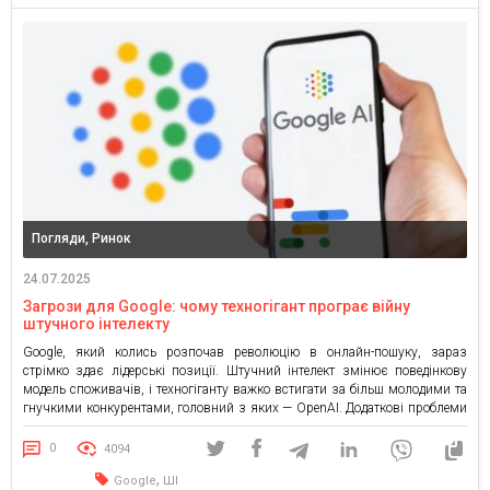
Погляди, Ринок
24.07.2025
Загрози для Google: чому техногігант програє війну
штучного інтелекту
Google, який колись розпочав революцію в онлайн-пошуку, зараз
стрімко здає лідерські позиції. Штучний інтелект змінює поведінкову
модель споживачів, і техногіганту важко встигати за більш молодими та
гнучкими конкурентами, головний з яких — OpenAI. Додаткові проблеми
створюють численні розслідування проти компанії в ЄС та США. При
цьому поки виглядає так, що плану Б керівництво Google не […]
0
4094
,
Google
ШІ