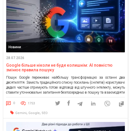
Новини
28.07.2026
Google більше ніколи не буде колишнім: AI повністю
змінює правила пошуку
Пошук Google переживає найбільшу трансформацію за останні два
десятиліття. Замість традиційного списку посилань (сніпетів) користувачі
дедалі частіше отримують готові відповіді від штучного інтелекту, можуть
ставити уточнювальні запитання безпосередньо в пошуку та взаємодіяти
з AI майже як із чат-ботом. Для маркетологів і SEO-фахівців це означає
не просто появу нової функції, а зміну всієї логіки пошукового трафіку.
0
1753
[…]
,
,
Gemini
Google
SEO