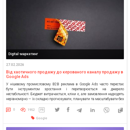
Digital-маркетинг
27.02.2026
Від хаотичного продажу до керованого каналу продажу в
Google Ads
У нішевому промисловому B2B реклама в Google Ads часто перестає
бути інструментом зростання і перетворюється на джерело
нестабільності. Бюджет витрачається, кліки є, але замовлення надходять
нерівномірно — їх складно прогнозувати, планувати та масштабувати без
зростання витрат. Саме з такою ситуацією до маркетингової агенції
MixDigital звернувся Янгул — постачальник спеціалізованої продукції
0
1952
PR
для пломбування. Попри активну роботу […]
Google