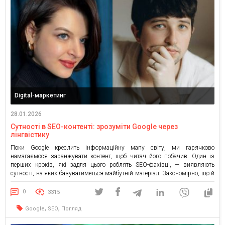
Digital-маркетинг
28.01.2026
Сутності в SEO-контенті: зрозуміти Google через
лінгвістику
Поки Google креслить інформаційну мапу світу, ми гарячково
намагаємося заранжувати контент, щоб читач його побачив. Один із
перших кроків, які задля цього роблять SEO-фахівці, — виявляють
сутності, на яких базуватиметься майбутній матеріал. Закономірно, що й
контент-спеціалістам, які тягнуть вебконтент в один гуж із SEO, природу
сутностей розуміти конче потрібно. І ось яка штука: здебільшого те,
0
3315
що SEO називають […]
,
,
Google
SEO
Погляд