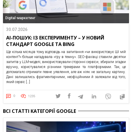
Digital-маркетинг
30.07.2026
AI-ПОШУК: ІЗ ЕКСПЕРИМЕНТУ – У НОВИЙ
СТАНДАРТ GOOGLE ТА BING
Ще кілька місяців тому відповідь на запитання «чи використовує ШІ мій
контент?» більше нагадувала «гру в темну». SEO-фахівці ставили десятки
запитів у LLM-моделі, використовували сторонні сервіси, збирали згадки
вручну, користувалися різними трекерами та платформами. Так, це
допомагало отримати певне уявлення, але аж ніяк не загальну картину.
Дані залишались фрагментарними, неофіційними й залежали від того,
який сервіс […]
0
1235
ВСІ СТАТТІ КАТЕГОРІЇ GOOGLE