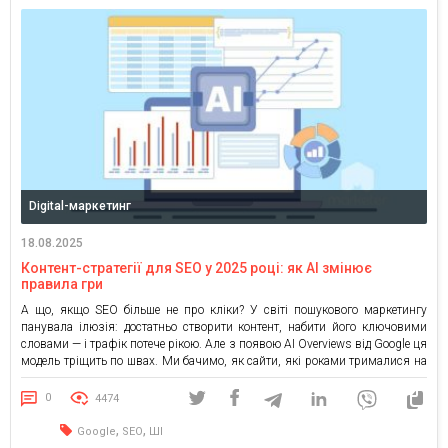
Digital-маркетинг
18.08.2025
Контент-стратегії для SEO у 2025 році: як AI змінює
правила гри
А що, якщо SEO більше не про кліки? У світі пошукового маркетингу
панувала ілюзія: достатньо створити контент, набити його ключовими
словами — і трафік потече рікою. Але з появою AI Overviews від Google ця
модель тріщить по швах. Ми бачимо, як сайти, які роками трималися на
органічному трафіку, раптом втрачають до 70% переходів, бо користувачі
[…]
0
4474
,
,
Google
SEO
ШІ