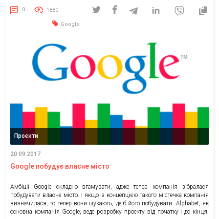
компанія тепер ставить на штучний інтелект і машинне навчання. По
порядку: Google Pixel 2 і Google Pixel […]
0
1880
Google
Проєкти
20.09.2017
Google побудує власне місто
Амбіції Google складно вгамувати, адже тепер компанія зібралася
побудувати власне місто. І якщо з концепцією такого містечка компанія
визначилася, то тепер вони шукають, де б його побудувати. Alphabet, як
основна компанія Google, веде розробку проекту від початку і до кінця.