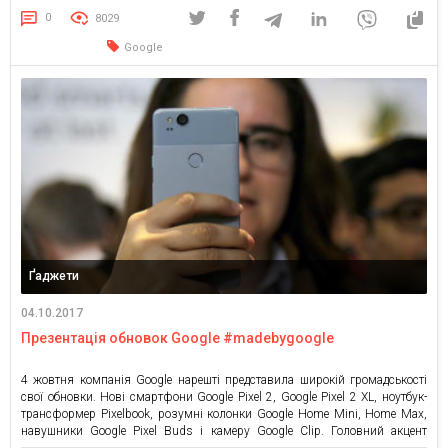
належить материнській компанії Alphabet Inc. Акції розміщено на
0
8029
NASDAQ. Її IPO було проведено у […]
Google
Ґаджети
04.10.2017
Презентація обновок Google #madebygoogle
4 жовтня компанія Google нарешті представила широкій громадськості
свої обновки. Нові смартфони Google Pixel 2, Google Pixel 2 XL, ноутбук-
трансформер Pixelbook, розумні колонки Google Home Mini, Home Max,
навушники Google Pixel Buds і камеру Google Clip. Головний акцент