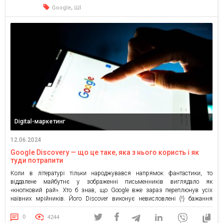
продукт […]
,
Google
ШІ
Digital-маркетинг
12.06.2024
Google Discovery — що це таке, яка з нього користь і як
туди потрапити
Коли в літературі тільки народжувався напрямок фантастики, то
віддалене майбутнє у зображенні письменників виглядало як
«кнопковий рай». Хто б знав, що Google вже зараз переплюнув усіх
наївних мрійників. Його Discover виконує невисловлені (!) бажання
відвідувача і видає корисну саме для нього інформацію одразу після
завантаження, навіть не чекаючи натискання якихось кнопок. Диво
0
4244