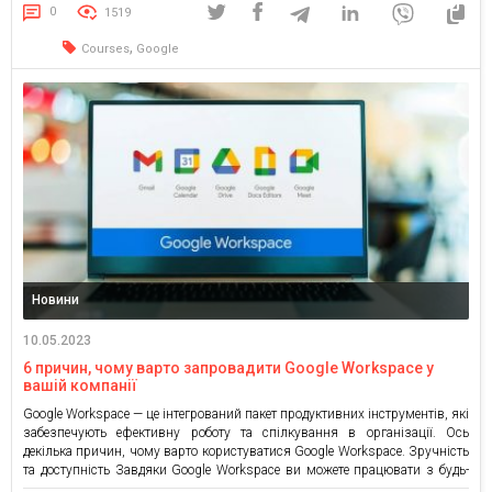
розповідається, як онлайн-курси допомагають знайти нову роботу, […]
0
1519
,
Courses
Google
Новини
10.05.2023
6 причин, чому варто запровадити Google Workspace у
вашій компанії
Google Workspace — це інтегрований пакет продуктивних інструментів, які
забезпечують ефективну роботу та спілкування в організації. Ось
декілька причин, чому варто користуватися Google Workspace. Зручність
та доступність Завдяки Google Workspace ви можете працювати з будь-
якого місця та пристрою, що має підключення до Інтернету. Вам не