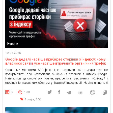
Новини
12.07.2026
Google дедалі частіше прибирає сторінки з індексу: чому
власники сайтів усе частіше втрачають органічний трафік
Останніми місяцями SEO-фахівці та власники сайтів дедалі частіше
повідомляють про несподіване зникнення сторінок з індексу Google.
Найчастіше це стосується новин, пресрелізів, рекламних публікацій і
сторінок із невеликим обсягом унікальної інформації. Навіть якщо такі
матеріали раніше індексувалися без проблем, сьогодні вони можуть
залишити індекс уже через кілька днів або тижнів після публікації.
0
1231
Власники сайтів описують схожий […]
,
Google
SEO