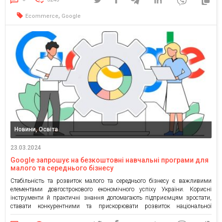
нові інструменти”, оголосив […]
,
Ecommerce
Google
Новини, Освіта
23.03.2024
Google запрошує на безкоштовні навчальні програми для
малого та середнього бізнесу
Стабільність та розвиток малого та середнього бізнесу є важливими
елементами довгострокового економічного успіху України. Корисні
інструменти й практичні знання допомагають підприємцям зростати,
ставати конкурентними та прискорювати розвиток національної
економіки. Саме тому Google запускає велику кампанію “Google для