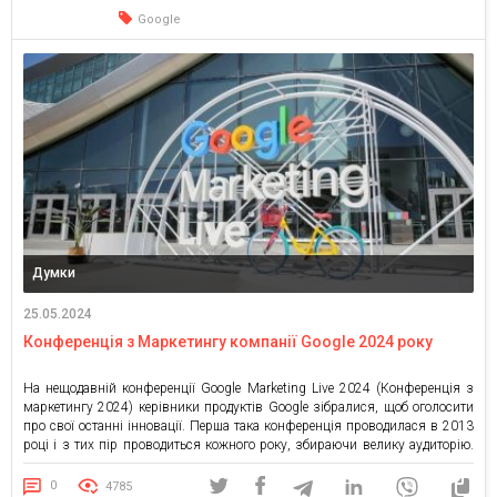
дивне! А якщо […]
Google
Думки
25.05.2024
Конференція з Маркетингу компанії Google 2024 року
На нещодавній конференції Google Marketing Live 2024 (Конференція з
маркетингу 2024) керівники продуктів Google зібралися, щоб оголосити
про свої останні інновації. Перша така конференція проводилася в 2013
році і з тих пір проводиться кожного року, збираючи велику аудиторію.
Тоді, в 2013 році найгарячішою темою був перехід реклами/маркетингу
на мобільні пристрої. Але сьогодні набирає обертів найпопулярніша […]
0
4785