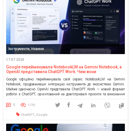
Інструменти, Новини
17.07.2026
Google перейменувала NotebookLM на Gemini Notebook, а
OpenAI представила ChatGPT Work. Чим вони
відрізняються
Google офіційно перейменувала свій сервіс NotebookLM на Gemini
Notebook, продовживши інтеграцію інструмента до екосистеми Gemini.
Майже одночасно OpenAI представила ChatGPT Work — новий формат
роботи з ChatGPT, орієнтований на довготривалі проєкти та виконання
складних робочих завдань. Обидва анонси демонструють, що
конкуренція між AI-компаніями переходить на новий рівень: тепер вони
0
1770
змагаються не лише за найкращого чат-бота, […]
,
ChatGPT
Google