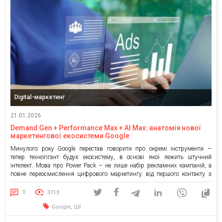
Digital-маркетинг
21.01.2026
Demand Gen + Performance Max + AI Max: анатомія нової
маркетингової екосистеми Google
Минулого року Google перестав говорити про окремі інструменти –
тепер техногігант будує екосистему, в основі якої лежить штучний
інтелект. Мова про Power Pack – не лише набір рекламних кампаній, а
повне переосмислення цифрового маркетингу: від першого контакту з
аудиторією до фінальної конверсії. Demand Gen – створення інтересу
Demand Gen стає однією з ключових платформ, на які Google робитиме
0
3713
ставку у 2026 році. Причина проста: він дозволяє брендам працювати
,
Google
ШІ
[…]