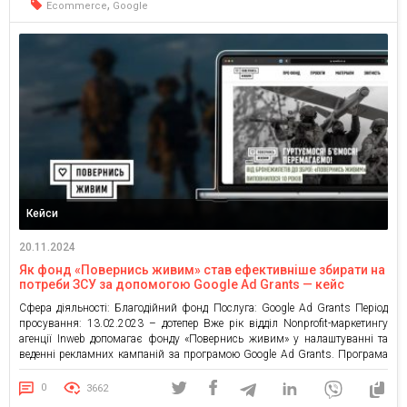
,
Ecommerce
Google
Кейси
20.11.2024
Як фонд «Повернись живим» став ефективніше збирати на
потреби ЗСУ за допомогою Google Ad Grants — кейс
Сфера діяльності: Благодійний фонд Послуга: Google Ad Grants Період
просування: 13.02.2023 – дотепер Вже рік відділ Nonprofit-маркетингу
агенції Inweb допомагає фонду «Повернись живим» у налаштуванні та
веденні рекламних кампаній за програмою Google Ad Grants. Програма
Google Ad Grants надає можливість неприбутковим організаціям
запускати контекстну рекламу в Google без витрат на рекламний бюджет
0
3662
з боку організації. […]