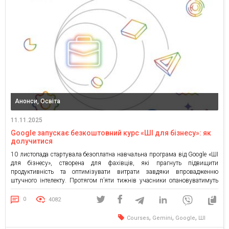
Анонси, Освіта
11.11.2025
Google запускає безкоштовний курс «ШІ для бізнесу»: як
долучитися
10 листопада стартувала безоплатна навчальна програма від Google «ШІ
для бізнесу», створена для фахівців, які прагнуть підвищити
продуктивність та оптимізувати витрати завдяки впровадженню
штучного інтелекту. Протягом п’яти тижнів учасники опановуватимуть
швидкі та безпечні методи інтеграції ШІ у повсякденні бізнес-процеси.
Програма базується на практичних кейсах і не вимагає технічної
0
4082
підготовки. Формат курсу передбачає короткі відеоуроки (до […]
,
,
,
Courses
Gemini
Google
ШІ