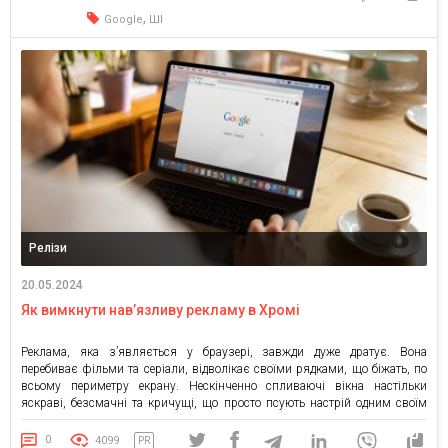
,
Google
ШІ
Релізи
20.05.2024
Як вимкнути нав’язливу рекламу в Хромі
Реклама, яка з’являється у браузері, завжди дуже дратує. Вона
перебиває фільми та серіали, відволікає своїми рядками, що біжать, по
всьому периметру екрану. Нескінченно спливаючі вікна настільки
яскраві, безсмачні та кричущі, що просто псують настрій одним своїм
виглядом. На щастя, якщо знати, як прибрати рекламу в Хромі, цього
можна легко позбутися. Весь процес займає лише кілька […]
0
4099
PR