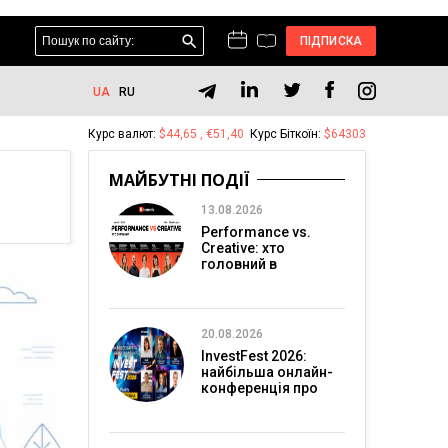
ПІДПИСКА
UA
RU
Курс валют:
$44,65 , €51,40
Курс Біткоїн:
$64303
МАЙБУТНІ ПОДІЇ
13.08.2026
Performance vs.
Creative: хто
головний в
перформанс-
маркетингу?
20.08.2026
InvestFest 2026:
найбільша онлайн-
конференція про
інвестиції