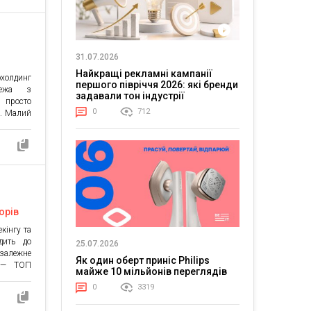
вам та
 Active
тизації
 Active
31.07.2026
Найкращі рекламні кампанії
охолдинг
першого півріччя 2026: які бренди
режа з
задавали тон індустрії
 просто
0
712
». Малий
им рухом
 спроба
ичну та
орів
кінгу та
дить до
25.07.2026
езалежне
Як один оберт приніс Philips
ь — ТОП
майже 10 мільйонів переглядів
C.Market
0
3319
чився до
ння та