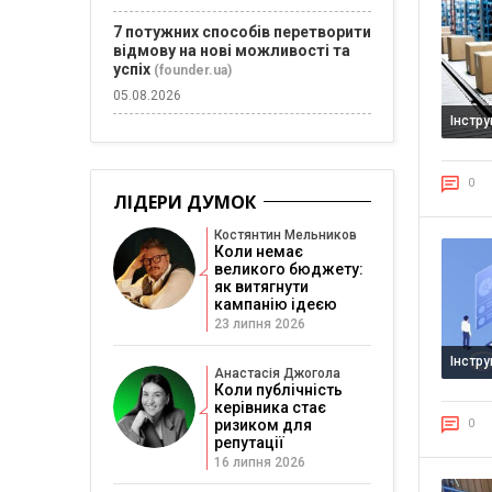
7 потужних способів перетворити
відмову на нові можливості та
успіх
(founder.ua)
05.08.2026
Інстр
0
ЛІДЕРИ ДУМОК
Костянтин Мельников
Коли немає
великого бюджету:
як витягнути
кампанію ідеєю
23 липня 2026
Інстр
Анастасія Джогола
Коли публічність
керівника стає
0
ризиком для
репутації
16 липня 2026