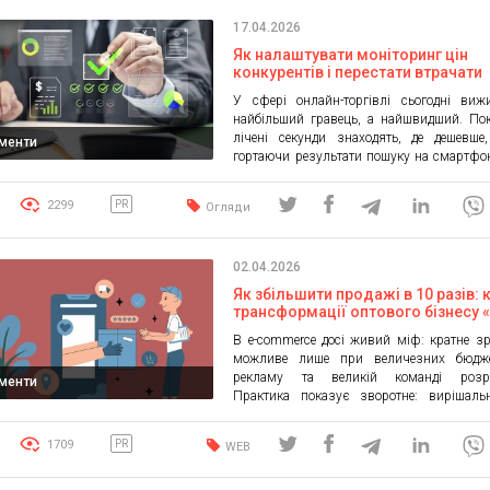
[…]
17.04.2026
Як налаштувати моніторинг цін
конкурентів і перестати втрачати
прибуток: 5 найкращих сервісів
У сфері онлайн-торгівлі сьогодні виж
найбільший гравець, а найшвидший. По
лічені секунди знаходять, де дешевше
ументи
гортаючи результати пошуку на смартфон
звіти McKinsey & Company підтвер
правильне ціноутворення підвищує мар
2299
PR
Огляди
10 % за лічені місяці. Якщо ваш прайс з
ринок пішов уперед, ви фактично спон
чужі продажі. Професійний моніторинг цін
02.04.2026
Як збільшити продажі в 10 разів: 
трансформації оптового бізнесу «
Насіння» на платформі BooStore.
В e-commerce досі живий міф: кратне з
можливе лише при величезних бюдж
рекламу та великій команді розро
ументи
Практика показує зворотне: вирішаль
відіграють правильна платформа, сильн
автоматизація. Кейс компанії «Світ На
1709
PR
WEB
наочне підтвердження: зростання з 30-4
замовлень на день без роздутих ви
маркетинг. Точка А: сильний офлайн, слаб