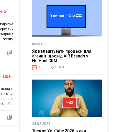
вий
потребує
торгових
 ведення
у обсягу
 ринку,
Вчора
 в курсі
Як налаштувати процеси для
увати на
агенції: досвід AIR Brands у
ключовим
NetHunt CRM
су. Які
0
163
і вже
) швидко
рають за
стачало
потрібні
мережеві
зпеки та
ю, як на
24.02.2026
марний
Тренди YouTube 2026: куди