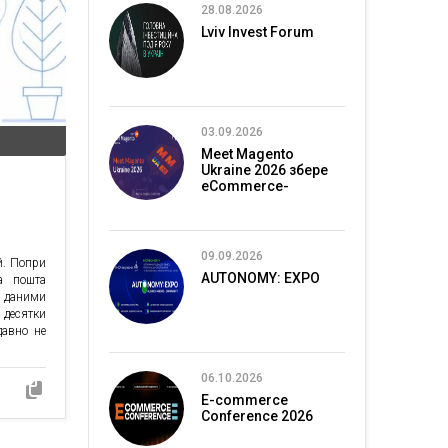
28.08.2026
Lviv Invest Forum
03.09.2026
Meet Magento
Ukraine 2026 збере
eCommerce-
спільноту в Києві
09.09.2026
й. Попри
AUTONOMY: EXPO
а пошта
а даними
 десятки
давно не
06.10.2026
E-commerce
Conference 2026