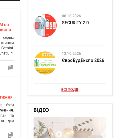
06.10.2026
SECURITY 2.0
M на
авила
ються
 сервіс
овживши
 Gemini.
ChatGPT
13.10.2026
atGPT,
ЄвроБудЕкспо 2026
єкти та
 Обидва
між AI-
ь: тепер
ат-бота,
ВСІ ПОДІЇ
 тижня
ав бути
ВІДЕО
печення.
панії та
ння для
тики та
 десять
ь бути