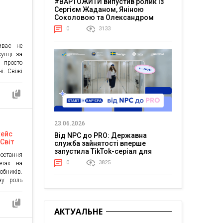
#ВАРТОЖИТИ випустив ролик із
Сергієм Жаданом, Яніною
Соколовою та Олександром
Тереном про життя в постійній
0
3133
напрузі
иває не
купці за
, просто
і. Свіжі
джують:
жу на 4–
авмер, а
соруєте
 […]
23.06.2026
кейс
Від NPC до PRO: Державна
Світ
служба зайнятості вперше
pro
запустила TikTok-серіал для
ростання
молоді
0
3825
етах на
бників.
ну роль
е SEO та
сіння» —
0 до 500
АКТУАЛЬНЕ
трат на
кий […]