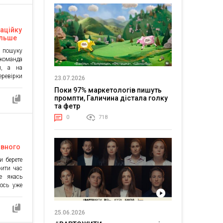
ів. За
ТОП-30 і
значено
єкт […]
аційку
ільше
 пошуку
команда
и, а на
ревірки
23.07.2026
ок лише
Поки 97% маркетологів пишуть
 NetHunt
промпти, Галичина дістала голку
рфейсі.
та фетр
з зайвих
0
718
на […]
овного
и берете
рити час
е якась
 ось уже
глибині
реж. Ви
злучень
25.06.2026
тами, що