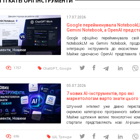
ТТІ КАТЕГОРІЇ ІНСТРУМЕНТИ
17.07.2026
Google перейменувала NotebookL
Gemini Notebook, а OpenAI предст
ChatGPT Work. Чим вони відрізня
Google офіційно перейменувала свій
NotebookLM на Gemini Notebook, прод
інтеграцію інструмента до екосистеми
ументи, Новини
Майже одночасно OpenAI представила 
Work — новий формат роботи з Ch
орієнтований на довготривалі про
,
1757
ChatGPT
Google
виконання складних робочих завдань.
анонси демонструють, що конкуренція 
компаніями переходить на новий рівен
05.07.2026
вони змагаються не лише за найкращого ч
[…]
7 нових AI-інструментів, про які
маркетологам варто знати цього
Штучний інтелект уже давно перест
окремою категорією програмного забез
Майже щотижня великі технологічні ком
ументи, Новини
стартапи представляють нові AI-ріше
створення контенту, реклами, аналі
автоматизації маркетингу. Ми зібрали
,
696
ШІ
Тренди
найцікавіших новинок, які можут