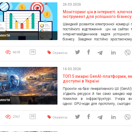
26.03.2026
Моніторинг цін в інтернеті: ключо
інструмент для успішного бізнесу
Швидкий розвиток електронної комерції 
постійного відстеження цін на сайтах 
інтернет-майданчиків задля успішного
ументи
бізнесу. Завдяки постійно зростаючом
даних та швидкому темпу змін на
виробникам та продавцям важливо бути
4618
PR
Сервисы
конкурентоспроможності своїх цін та реаг
зміни. Моніторинг цін в інтернеті стає 
інструментом для ефективності бізне
16.03.2026
переваги мають ті компанії, […]
ТОП 5 хмарні GenAI-платформи, як
доступні в Україні
Проєкти на базі генеративного ШІ (GenAI
з’їдають ресурси й так само швидко ка
помилки в інфраструктурі. Учора ви
ументи
однієї GPU-ноди для прототипу, сьогодні 
кластери, ізоляція середовищ, стабільні 
й дискові підсистеми, плюс вимоги бе
2767
PR
Сервисы
юрисдикції даних. У цій статті я розклада
практиці обирають найкращий х
провайдер під GenAI, і […]