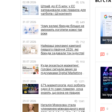
ВСІ СТА
02.08.2026
576
Штраф до €15 млн: у ЄС
запрацювали нові правила для
чатботів і ШІ-контенту
31.07.2026
649
Чому великі бренди більше не
змінюють логотипи кожні три
роки
Інстр
31.07.2026
712
Найкращі рекламні кампанії
першого півріччя 2026: які
бренди задавали тон індустрії
0
30.07.2026
910
Куди рухається маркетинг:
головні сигнали ринку за
підсумками Digital Marketing
Day від GoIT
29.07.2026
1371
67% маркетологів досі роблять
одну й ту саму помилку, хоча
знають, що вона не працює
Інстр
29.07.2026
1041
Наталія Морозова стала
членкинею міжнародного журі
0