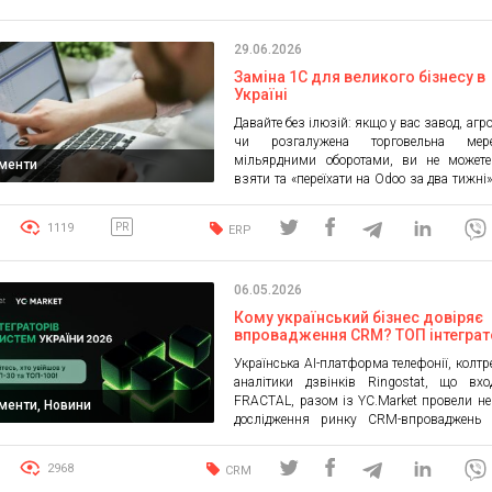
корисними маркетологам, агентст
власникам бізнесу. 1. ActiveCampaign
29.06.2026
Intelligence 2.8 Платформа автома
маркетингу представила оновлення
Заміна 1С для великого бізнесу в
Intelligence 2.8. […]
Україні
Давайте без ілюзій: якщо у вас завод, агр
чи розгалужена торговельна ме
мільярдними оборотами, ви не можете
ументи
взяти та «переїхати на Odoo за два тижні
бізнес у таких ситуаціях міняє софт легк
руки, а от для великого підприємства
1119
PR
ERP
замінити стару добру (але вже токс
небезпечну) 1С/BAS на перше ліпше […]
06.05.2026
Кому український бізнес довіряє
впровадження CRM? ТОП інтеграт
CRM-систем України 2026
Українська AI-платформа телефонії, колтре
аналітики дзвінків Ringostat, що вхо
FRACTAL, разом із YC.Market провели н
ументи, Новини
дослідження ринку CRM-впроваджен
інтеграторів CRM-систем України 2026. Y
виступив верифікатором проєкту: долу
2968
CRM
визначення критеріїв оцінюва