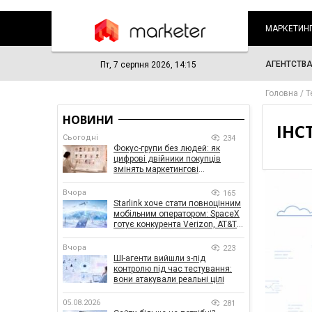
МАРКЕТИН
АГЕНТСТВ
Пт, 7 серпня 2026, 14:15
Головна
Т
НОВИНИ
ІНС
Сьогодні
234
Фокус-групи без людей: як
цифрові двійники покупців
змінять маркетингові
дослідження
Вчора
165
Starlink хоче стати повноцінним
мобільним оператором: SpaceX
готує конкурента Verizon, AT&T і
T-Mobile
Вчора
223
ШІ-агенти вийшли з-під
контролю під час тестування:
вони атакували реальні цілі
05.08.2026
281