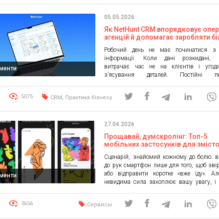
підтвердження підсумкових бал
результатами дослідження сформовано 
05.05.2026
ТОП-100 CRM-інтеграторів, а також ви
переможців у спеціальних номінаціях. Про
Як NetHunt CRM впорядковує опер
агенцій й допомагає заробляти б
Робочий день не має починатися з
інформації. Коли дані розкидані, 
витрачає час не на клієнтів і угод
ументи
з’ясування деталей. Постійні пе
повідомлень, скріншотів і перепис
ускладнюють роботу та забирають час.
,
5075
CRM
Практика бізнесу
CRM збирає всі процеси в одному інте
Команда працює спокійніше, швидше й бе
перемикань. Далі розглянемо, як повноцін
27.04.2026
Прощавай, думскролінг: Топ-5
мобільних застосунків для зміст
дозвілля
Сценарій, знайомий кожному до болю: в
до рук смартфон лише для того, щоб зві
або відправити коротке «вже їду». Ал
ументи
невидима сила захоплює вашу увагу, і
через годину ви виявляєте себе на 
маріанської западини соціальних ме
3656
Сервисы
стаєте мимовільним свідком гучних ро
селебріті, переглядаєте десяте відео з ко