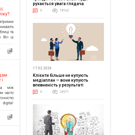
рухається увага глядача
ії
0
18162
ліку?
атримки
иникають
блиці та
. Всі ці
гативно
ме тому
 систему
 процеси
ризики,
17.02.2026
ндам
Клієнти більше не купують
 і
медіаплан — вони купують
ний
впевненість у результаті
ежа між
0
24571
ом часто
точністю
digital-
ються з
рументів
остає, а
є. Коли
еретинає