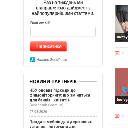
Раз на тиждень ми
відправляємо дайджест з
найпопулярнішими статтями.
Ваш email
*
Інстр
Підписатися
2
Надано SendPulse
НОВИНИ ПАРТНЕРІВ
НБУ оновив підходи до
фінмоніторингу: що зміниться
для банків і клієнтів
Інстр
(economist.com.ua)
07.08.2026
0
Продаж меблів для державних
установ: інструкція для