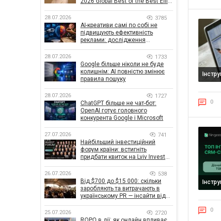
2026 Global Best of the Best Effie
Awards
28.07.2026
3785
AI-креативи самі по собі не
підвищують ефективність
реклами: дослідження
показало, що насправді
впливає на ефективність
28.07.2026
1733
кампаній
Google більше ніколи не буде
колишнім: AI повністю змінює
Інстр
правила пошуку
28.07.2026
1727
0
ChatGPT більше не чат-бот:
OpenAI готує головного
конкурента Google і Microsoft
27.07.2026
741
Найбільший інвестиційний
форум країни: встигніть
придбати квиток на Lviv Invest
Forum
26.07.2026
538
Від $700 до $15 000: скільки
Інстр
заробляють та витрачають в
українському PR — інсайти від
znamy та Women Make Money
0
25.07.2026
2720
ROPO в дії: як онлайн впливає