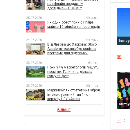
на офлайн-продажі —
дослідження COMFY
25.07.2026
3319
Як один оберт приніс Philips
майже 10 мільйонів переглядів
24.07.2026
2022
Інстр
Від Львова до Харкова: Glovo
Academy масштабує освітню
програму для підтримки
0
українського бізнесу
23.07.2026
718
Поки 97% маркетологів пишуть
промпти, Галичина дістала
голку та фетр
23.07.2026
1124
Маркетинг як стратегічна зброя:
інтелектуальний тил 1-го
корпусу НГУ «Азов»
Інстр
БІЛЬШЕ
0