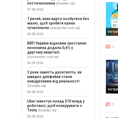
постачальника
(founder.ua)
07.08.2026
7 речей, яких варто позбутися без
жалю, щоб зробити кухню
сучаснішою
(margosha.com.ua)
Інстр
06.08.2026
ВВП України відновив зростання:
2
економіка додала 0,6% у
другому кварталі
(economist.com.ua)
06.08.2026
3 роки замість десятиліть: як
швидко дипфейки стали
невідрізними від реальності
(founder.ua)
Інстр
06.08.2026
Uber інвестує понад $10 млрд у
0
роботаксі, щоб конкурувати з
Tesla
(founder.ua)
06.08.2026