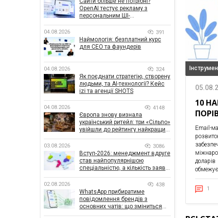
Сайти більше не потрібні?
OpenAI тестує рекламу з
персональним ШІ-
консультантом бренду
04.08.2026
391
Наймологія: безплатний курс
для CEO та фаундерів
Інструме
04.08.2026
324
Як поєднати стратегію, створену
людьми, та AI-технології? Кейс
05.08.
izi та агенції SHOTS
10 Н
04.08.2026
4148
ПОРІ
Європа знову визнала
український ритейл: три «Сільпо»
Email-м
увійшли до рейтингу найкращих
розвито
супермаркетів
забезпе
03.08.2026
3086
міжнаро
Вступ-2026: менеджмент вдруге
став найпопулярнішою
доларів
спеціальністю, а кількість заяв
обмежує
— рекордна за 5 років
02.08.2026
438
1
WhatsApp прибиратиме
повідомлення брендів з
основних чатів: що зміниться
для бізнесу