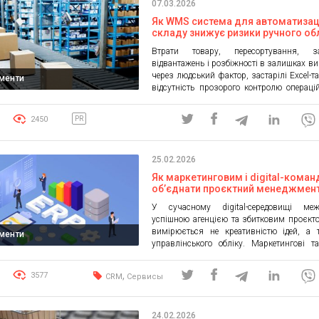
07.03.2026
Як WMS система для автоматизац
складу знижує ризики ручного об
Втрати товару, пересортування, з
відвантажень і розбіжності в залишках в
через людський фактор, застарілі Excel-та
ументи
відсутність прозорого контролю операцій
помилки в складському обліку не
впливають на прибуток компанії. Са
2450
PR
більшість бізнесів використовують WMS
для автоматизації складу, яка переводить
в цифрове середовище і мінімізує 
25.02.2026
пов’язані з ручним обліком. Більше […]
Як маркетинговим і digital-кома
об’єднати проєктний менеджмент
фінанси в одній системі: практич
У сучасному digital-середовищі м
кейс української ERP
успішною агенцією та збитковим проєкт
вимірюється не креативністю ідей, а 
ументи
управлінського обліку. Маркетингові та 
команди в Україні сьогодні стика
парадоксальним викликом: кількість інст
,
3577
CRM
Сервисы
для комунікації та трекінгу завдань зр
реальна прозорість бізнесу — пада
проєктів стає понад десять, а команда п
24.02.2026
позначку у 20–30 фахівців, […]