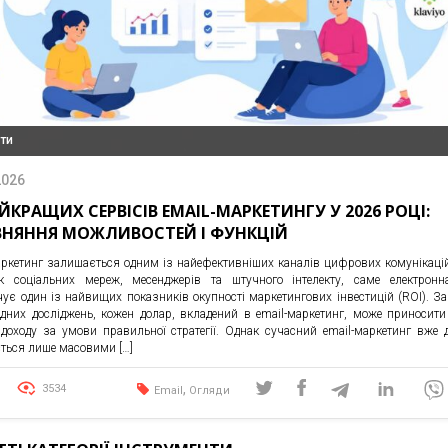
нти
2026
АЙКРАЩИХ СЕРВІСІВ EMAIL-МАРКЕТИНГУ У 2026 РОЦІ:
ВНЯННЯ МОЖЛИВОСТЕЙ І ФУНКЦІЙ
аркетинг залишається одним із найефективніших каналів цифрових комунікаці
к соціальних мереж, месенджерів та штучного інтелекту, саме електронн
чує один із найвищих показників окупності маркетингових інвестицій (ROI). З
дних досліджень, кожен долар, вкладений в email-маркетинг, може приносити
 доходу за умови правильної стратегії. Однак сучасний email-маркетинг вже 
ться лише масовими […]
,
3534
Email
Огляди