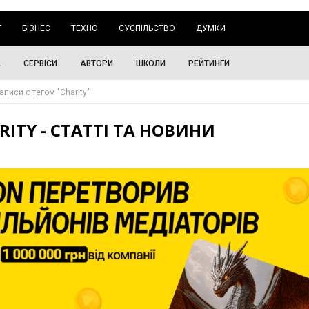
Г
БІЗНЕС
ТЕХНО
СУСПІЛЬСТВО
ДУМКИ
А
СЕРВІСИ
АВТОРИ
ШКОЛИ
РЕЙТИНГИ
аписи с тегом "Charity"
RITY - СТАТТІ ТА НОВИНИ