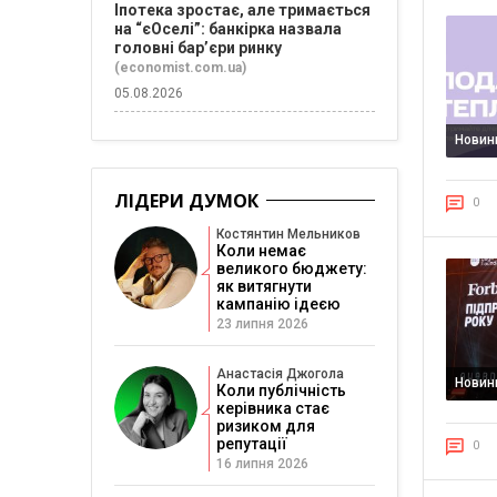
Іпотека зростає, але тримається
на “єОселі”: банкірка назвала
головні бар’єри ринку
(economist.com.ua)
05.08.2026
Новин
ЛІДЕРИ ДУМОК
0
Костянтин Мельников
Коли немає
великого бюджету:
як витягнути
кампанію ідеєю
23 липня 2026
Анастасія Джогола
Новин
Коли публічність
керівника стає
ризиком для
репутації
0
16 липня 2026