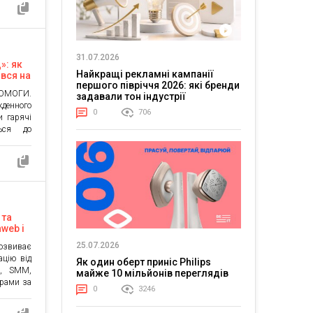
ваніших
иян та
 міста.
й Києву,
31.07.2026
: як
Найкращі рекламні кампанії
вся на
першого півріччя 2026: які бренди
ПОМОГИ.
задавали тон індустрії
денного
0
706
 гарячі
ться до
оборони
разом із
 Сергія
оронний
ського
…]
 та
web і
ну
25.07.2026
розвиває
ацію від
Як один оберт приніс Philips
R, SMM,
майже 10 мільйонів переглядів
грами за
0
3246
і кошти
більних