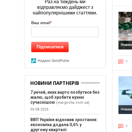
Раз на тиждень ми
відправляємо дайджест з
найпопулярнішими статтями.
Ваш email
*
Новин
Підписатися
Надано SendPulse
0
НОВИНИ ПАРТНЕРІВ
7 речей, яких варто позбутися без
жалю, щоб зробити кухню
сучаснішою
(margosha.com.ua)
06.08.2026
Новин
ВВП України відновив зростання:
економіка додала 0,6% у
0
другому кварталі