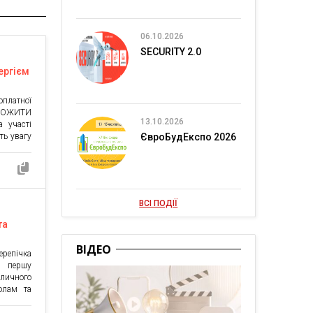
06.10.2026
SECURITY 2.0
ергієм
 в
латної
ТОЖИТИ
13.10.2026
а участі
ть увагу
ЄвроБудЕкспо 2026
ої війни
, яку ми
аємо як
m Допис,
О «Фонд
ВСІ ПОДІЇ
та
ВІДЕО
репічка
– першу
оличного
олам та
й бренд
ївською