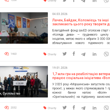
1208
Charity
груп ППО 37-ї окремої бригади морсько
ЗСУ та закупівлю дронів-бомберів Heavy 
бригади «Рубіж» НГУ […]
04.03.2026
Лачен, Байдак, Коломієць та інші
закликають цього року творити 
для дітей своїми руками: savED
Благодійний фонд savED оголосив старт 
запускає кампанію «Коляда дива
«Коляда дива» — грудневого циклу
ініціатив, метою якого є зібрати 3 000 00
и
облаштування нового підземного осв
укриття для дітей у Сумській області. 
розпочалася з емоційного анімаційног
1460
Charity
створеного на основі малюнків д
прифронтових територій і голосів лідерів 
відео діти розповідають, що […]
19.01.2026
1,7 млн грн на реабілітацію ветера
працює соціальна ініціатива «Во
рухатись вперед» від Моршинськ
У 2025 році «Моршинська» запустила со
проєкт, у межах якого спрямовувала 1 
кожної банки напою «Воля» 
и, Суспільство
«Оригінальний») на підтримку захисник
тяжких поранень. Завдяки проєкту 
зібрати 1,7 млн грн, які вже передали цен
2032
Charity
Step для закупівлі реабілітаційного обл