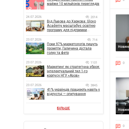
майже 10 мільйонів переглядів
24.07.2026
2014
Від Львова до Харкова: Glovo
Academy масштабує освітню
програму для підтримки
українського бізнесу
23.07.2026
714
Поки 97% маркетологів пишуть
Новин
промпти, Галичина дістала
голку та фетр
23.07.2026
1101
0
Маркетинг як стратегічна зброя:
інтелектуальний тил 1-го
корпусу НГУ «Азов»
23.07.2026
3845
41% українців працюють навіть у
відпустці — опитування
БІЛЬШЕ
Новин
0