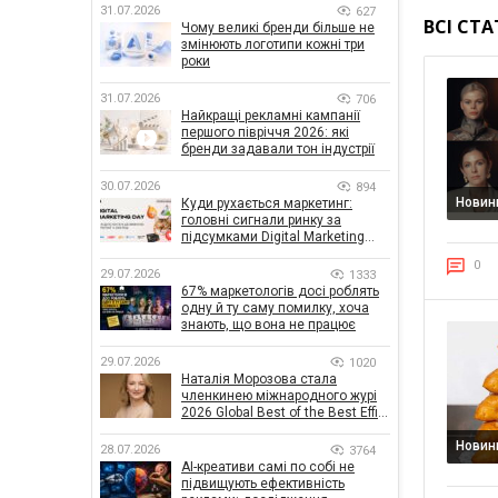
31.07.2026
627
ВСІ СТА
Чому великі бренди більше не
змінюють логотипи кожні три
роки
31.07.2026
706
Найкращі рекламні кампанії
першого півріччя 2026: які
бренди задавали тон індустрії
30.07.2026
894
Новин
Куди рухається маркетинг:
головні сигнали ринку за
підсумками Digital Marketing
Day від GoIT
0
29.07.2026
1333
67% маркетологів досі роблять
одну й ту саму помилку, хоча
знають, що вона не працює
29.07.2026
1020
Наталія Морозова стала
членкинею міжнародного журі
2026 Global Best of the Best Effie
Awards
Новин
28.07.2026
3764
AI-креативи самі по собі не
підвищують ефективність