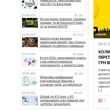
Наймологія: безплатний курс
для CEO та фаундерів
04.08.2026
291
Як поєднати стратегію, створену
людьми, та AI-технології? Кейс
izi та агенції SHOTS
Новини
04.08.2026
4115
Європа знову визнала
український ритейл: три «Сільпо»
09.07.
увійшли до рейтингу найкращих
супермаркетів
КОЛИ
03.08.2026
3048
ПЕРЕ
Вступ-2026: менеджмент вдруге
ГРН 
став найпопулярнішою
спеціальністю, а кількість заяв
— рекордна за 5 років
Користу
02.08.2026
435
допомог
WhatsApp прибиратиме
мільйон
повідомлення брендів з
Єдинозб
основних чатів: що зміниться
перехоп
для бізнесу
[…]
02.08.2026
571
Штраф до €15 млн: у ЄС
запрацювали нові правила для
0
чатботів і ШІ-контенту