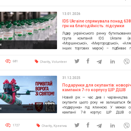
Як команда комунікувала ініціативу, пра
медіа, лідерами думок та партнерами і […]
13.01.2026
IDS Ukraine спрямувала понад 63
грн на благодійність: підсумки
гуманітарної місії за 2022–2025 р
Лідер українського ринку бутильовани
група компаній IDS Ukraine (ви
«Моршинської», «Миргородської», «Аля
и
інших торгових марок) – підбиває п
гуманітарної діяльності за 2022–2025 
цей період загальний обсяг допомоги армі
,
681
Charity
Volunteer
лікарням і населенню становив 638,4 мл
яких 196,2 млн грн – за минулий рік,
рекордним за обсягом […]
31.12.2025
Подарунки для окупантів: новорі
кампанія 7-го корпусу ШР ДШВ
Новий рік — час див і чарівництва. І
окупанти цього року не залишаться бе
«подарунка» під ялинкою. У межах св
и
кампанії 7-й корпус ШР ДШВ ог
спеціальний новорічний збір на по
підрозділів засобами ураження ворога.
,
1727
Charity
Креатив
кошти будуть спрямовані на закупів