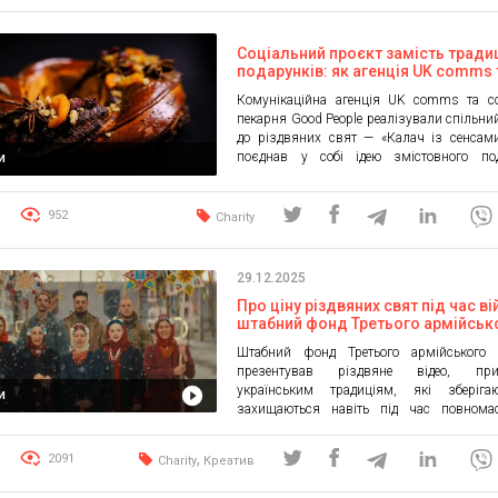
дронів, логістичних та бойових н
роботизованих комплексів, розвідуваль
та інших високоточних […]
Соціальний проєкт замість тради
подарунків: як агенція UK comms 
Good People створили різдвяний 
Комунікаційна агенція UK comms та со
із сенсами
пекарня Good People реалізували спільни
до різдвяних свят — «Калач із сенсам
поєднав у собі ідею змістовного под
и
підтримку соціального підприємни
благодійну мету. Ініціатива вин
альтернатива традиційним корпор
952
Charity
подарункам. В її основі — українська 
традиція, доповнена підтримкою в
справи. Здавна різдвяний калач був не […
29.12.2025
Про ціну різдвяних свят під час ві
штабний фонд Третього армійськ
корпусу випустив нове відео
Штабний фонд Третього армійського 
презентував різдвяне відео, при
українським традиціям, які зберіга
и
захищаються навіть під час повномас
війни. Відео стало святковим привіт
водночас нагадуванням: можливість зу
,
2091
Charity
Креатив
Різдво сьогодні напряму залежить від
українських військових. Авторкою 