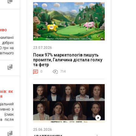
ї піхоти
Shot для
диво
кампанії
»
 добрих
23.07.2026
0 грн на
ітнього
Поки 97% маркетологів пишуть
Кампанія
промпти, Галичина дістала голку
о відео,
та фетр
ітей з
0
714
думок. У
нів: як
ля
ої
ціальний
гривню з
(смак
ів після
вдалося
25.06.2026
тру Next
аднання.