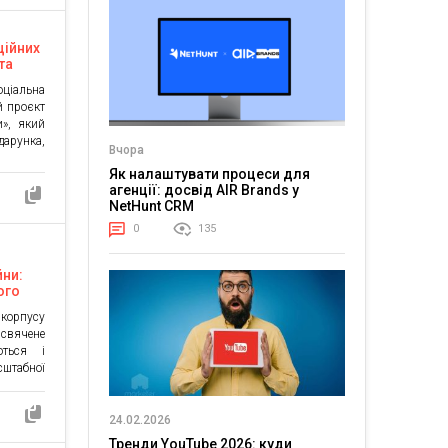
аземних
них БпЛА
ційних
та
калач
ціальна
й проєкт
и», який
арунка,
Вчора
цтва та
Як налаштувати процеси для
икла як
агенції: досвід AIR Brands у
ативним
NetHunt CRM
різдвяна
ажливої
0
135
]
йни:
ого
корпусу
свячене
ються і
штабної
анням і
стрічати
 служби
24.02.2026
відео є
Тренди YouTube 2026: куди