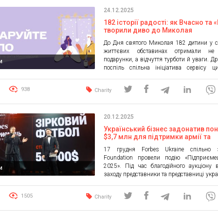
режисерка Марія Духовне Личко, а м
24.12.2025
основою стала колядка у виконанні ки
фольклорного гурту «Вільце». […]
182 історії радості: як Вчасно та 
творили диво до Миколая
До Дня святого Миколая 182 дитини у 
життєвих обставинах отримали не
подарунки, а відчуття турботи й уваги. Др
и
поспіль спільна ініціатива сервісу ц
рішень для бізнесу «Вчасно» та благо
фонду допомоги дітям «Рідні» дарує дітя
938
Charity
добро й теплі моменти, що залишаютьс
надовго. У межах проєкту підтримку о
діти […]
20.12.2025
Український бізнес задонатив по
$3,7 млн для підтримки армії та
гуманітарних ініціатив на благод
17 грудня Forbes Ukraine спільно
аукціоні від Forbes Ukraine
Foundation провели подію «Підприєме
2025». Під час благодійного аукціону
и
заходу представники та представниці укра
бізнесу придбали шість лотів. Загалом
зібрати $3 750 000 на підтримку гуманіт
1505
Charity
оборонних ініціатив. Внески зробили 
Буткевич, Артур Міхно, Вячеслав К
Володимир Поперешнюк, а також два аноні