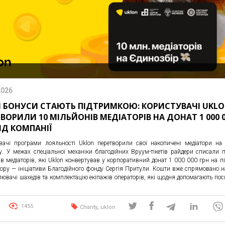
2026
 БОНУСИ СТАЮТЬ ПІДТРИМКОЮ: КОРИСТУВАЧІ UKL
ТВОРИЛИ 10 МІЛЬЙОНІВ МЕДІАТОРІВ НА ДОНАТ 1 000 
ВІД КОМПАНІЇ
вачі програми лояльності Uklon перетворили свої накопичені медіатори на
у. У межах спеціальної механіки благодійних Вруум-тікетів райдери списали 
ів медіаторів, які Uklon конвертував у корпоративний донат 1 000 000 грн на п
ору — ініціативи Благодійного фонду Сергія Притули. Кошти вже спрямовано н
лювачі шахедів та комплектацію екіпажів операторів, які щодня допомагають по
,
1455
Charity
uklon