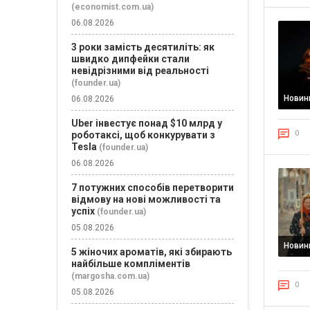
(economist.com.ua)
06.08.2026
3 роки замість десятиліть: як
швидко дипфейки стали
невідрізними від реальності
(founder.ua)
Новин
06.08.2026
Uber інвестує понад $10 млрд у
0
роботаксі, щоб конкурувати з
Tesla
(founder.ua)
06.08.2026
7 потужних способів перетворити
відмову на нові можливості та
успіх
(founder.ua)
05.08.2026
Новин
5 жіночих ароматів, які збирають
найбільше компліментів
(margosha.com.ua)
0
05.08.2026