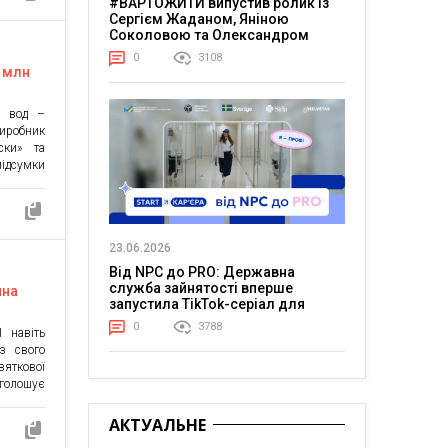
#ВАРТОЖИТИ випустив ролик із
цювала з
Сергієм Жаданом, Яніною
Соколовою та Олександром
Тереном про життя в постійній
0
3108
напрузі
8 млн
оки
х вод –
робник
ски» та
ідсумки
роки. За
ї, ДСНС,
н грн, з
 що став
23.06.2026
Від NPC до PRO: Державна
служба зайнятості вперше
чна
запустила TikTok-серіал для
молоді
0
3788
 навіть
з свого
яткової
олошує
силення
 Зібрані
АКТУАЛЬНЕ
лю FPV-