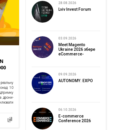
28.08.2026
Lviv Invest Forum
03.09.2026
Meet Magento
Ukraine 2026 збере
eCommerce-
спільноту в Києві
ON
000
09.09.2026
AUTONOMY: EXPO
 реальну
понад 10
ідтримку
а дрони-
силювати
06.10.2026
E-commerce
Conference 2026