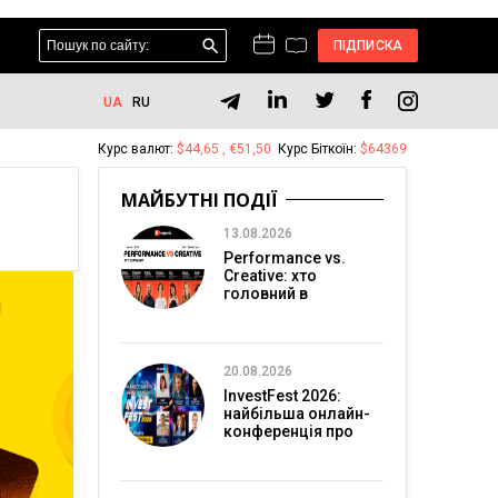
ПІДПИСКА
UA
RU
Курс валют:
$44,65 , €51,50
Курс Біткоїн:
$64369
МАЙБУТНІ ПОДІЇ
13.08.2026
Performance vs.
Creative: хто
головний в
перформанс-
маркетингу?
20.08.2026
InvestFest 2026:
найбільша онлайн-
конференція про
інвестиції