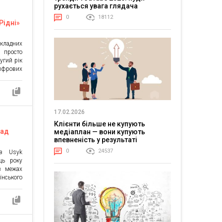
узичною
рухається увага глядача
ївського
0
18112
«Рідні»
складних
 просто
угий рік
ифрових
дійного
м віру в
я з ними
тримали
17.02.2026
Клієнти більше не купують
над
медіаплан — вони купують
впевненість у результаті
ійному
0
24537
 з Usyk
ць року
 в межах
їнського
 вдалося
арних та
Геннадій
лимов і
мні […]