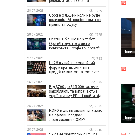
реклами: дослідження
0
показало, що насправді
впливає на ефективність
28.07.2026
1729
кампаній
Google більше ніколи не буде
колишнім: AI повністю змінює
правила пошуку
28.07.2026
1725
ChatGPT більше не чат-бот:
OpenAI готує головного
конкурента Google і Microsoft
Новин
27.07.2026
723
Найбільший інвестиційний
форум країни: встигніть
0
придбати квиток на Lviv Invest
Forum
26.07.2026
535
Від $700 до $15 000: скільки
заробляють та витрачають в
українському PR — інсайти від
znamy та Women Make Money
25.07.2026
2695
ROPO в дії: як онлайн впливає
на офлайн-продажі —
Новин
дослідження COMFY
25.07.2026
3246
Як один оберт приніс Philips
0