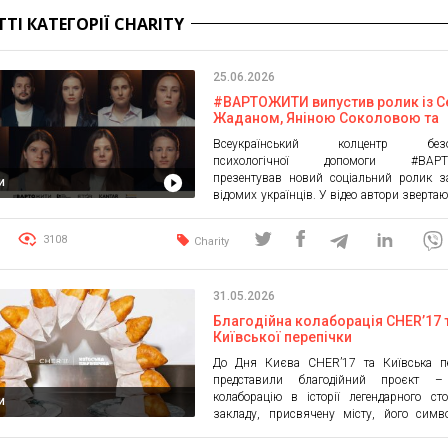
ТТІ КАТЕГОРІЇ CHARITY
25.06.2026
#ВАРТОЖИТИ випустив ролик із С
Жаданом, Яніною Соколовою та
Олександром Тереном про життя
Всеукраїнський колцентр безоп
постійній напрузі
психологічної допомоги #ВАР
презентував новий соціальний ролик з
и
відомих українців. У відео автори звертаю
на стан, до якого за роки повномасштабн
звикли багато українців: постійну напругу
3108
Charity
часто перестаємо помічати та сприйм
норму. Переглянути цей допис в Instagra
поширений Кол-центр #ВАРТОЖИТИ | Г
31.05.2026
Яніни Соколової» […]
Благодійна колаборація CHER’17 
Київської перепічки
До Дня Києва CHER’17 та Київська пе
представили благодійний проєкт 
колаборацію в історії легендарного ст
и
закладу, присвячену місту, його симв
спогадам До Дня Києва українськи
CHER’17 об’єднався з легендарною Ки