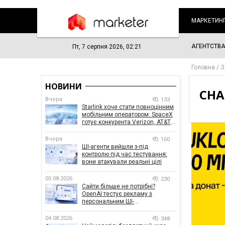
МАРКЕТИН
АГЕНТСТВ
Пт, 7 серпня 2026, 02:21
Головна
З
НОВИНИ
CHA
Вчора
133
Starlink хоче стати повноцінним
мобільним оператором: SpaceX
готує конкурента Verizon, AT&T і
T-Mobile
Вчора
160
ШІ-агенти вийшли з-під
контролю під час тестування:
вони атакували реальні цілі
05.08.2026
230
Сайти більше не потрібні?
OpenAI тестує рекламу з
персональним ШІ-
консультантом бренду
04.08.2026
348