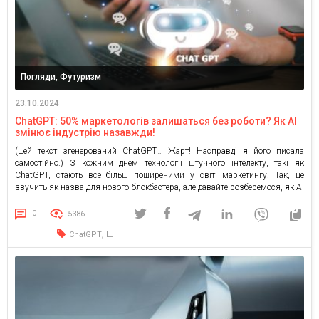
Погляди, Футуризм
23.10.2024
ChatGPT: 50% маркетологів залишаться без роботи? Як AI
змінює індустрію назавжди!
(Цей текст згенерований ChatGPT… Жарт! Насправді я його писала
самостійно.) З кожним днем технології штучного інтелекту, такі як
ChatGPT, стають все більш поширеними у світі маркетингу. Так, це
звучить як назва для нового блокбастера, але давайте розберемося, як AI
може загрожувати нашим робочим місцям, і чи справді він насправді
такий небезпечний. Деякі маркетологи вже починають […]
0
5386
,
ChatGPT
ШІ