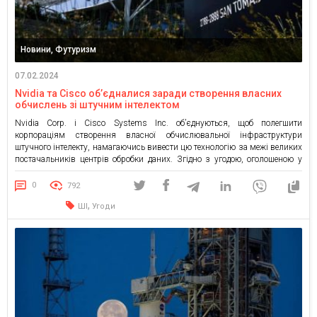
Новини, Футуризм
07.02.2024
Nvidia та Cisco об’єдналися заради створення власних
обчислень зі штучним інтелектом
Nvidia Corp. і Cisco Systems Inc. об’єднуються, щоб полегшити
корпораціям створення власної обчислювальної інфраструктури
штучного інтелекту, намагаючись вивести цю технологію за межі великих
постачальників центрів обробки даних. Згідно з угодою, оголошеною у
вівторок, Cisco запропонує обладнання на базі Nvidia — популярне для
розробки моделей штучного інтелекту — разом із мережевим
0
792
обладнанням. Для Nvidia партнерство відкриває […]
,
ШІ
Угоди