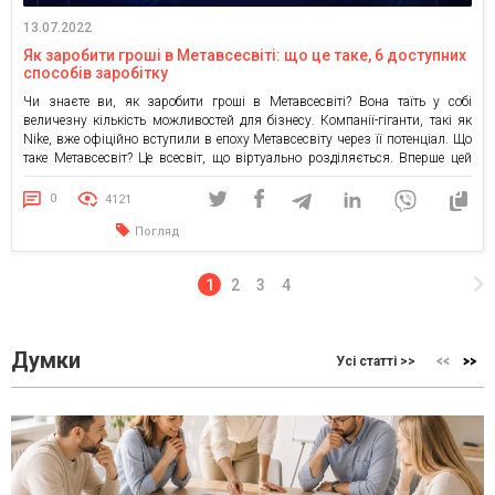
13.07.2022
Як заробити гроші в Метавсесвіті: що це таке, 6 доступних
способів заробітку
Чи знаєте ви, як заробити гроші в Метавсесвіті? Вона таїть у собі
величезну кількість можливостей для бізнесу. Компанії-гіганти, такі як
Nike, вже офіційно вступили в епоху Метавсесвіту через її потенціал. Що
таке Метавсесвіт? Це всесвіт, що віртуально розділяється. Вперше цей
термін з’явився у науковій фантастиці. Термін “Метавсесвіт” складається
з двох частин. По-перше, це приставка “мета”, […]
0
4121
Погляд
1
2
3
4
Думки
Усі статті >>