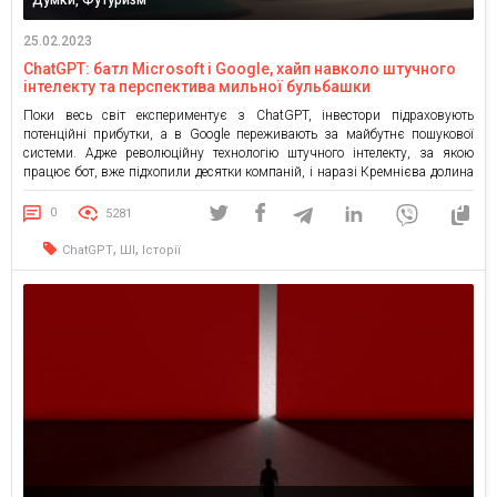
25.02.2023
ChatGPT: батл Microsoft і Google, хайп навколо штучного
інтелекту та перспектива мильної бульбашки
Поки весь світ експериментує з ChatGPT, інвестори підраховують
потенційні прибутки, а в Google переживають за майбутнє пошукової
системи. Адже революційну технологію штучного інтелекту, за якою
працює бот, вже підхопили десятки компаній, і наразі Кремнієва долина
переживає черговий хайп. Але наскільки ChatGPT — комерційно успішна
історія? Чому зараз він навряд чи складе конкуренцію Google? І скільки
0
5281
[…]
,
,
ChatGPT
ШІ
Історії