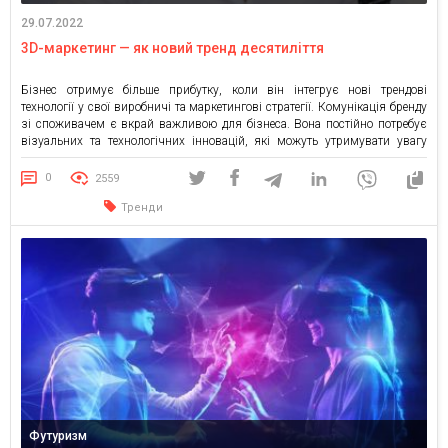
29.07.2022
3D-маркетинг — як новий тренд десятиліття
Бізнес отримує більше прибутку, коли він інтегрує нові трендові
технології у свої виробничі та маркетингові стратегії. Комунікація бренду
зі споживачем є вкрай важливою для бізнеса. Вона постійно потребує
візуальних та технологічних інновацій, які можуть утримувати увагу
клієнтів і викликати їх лояльність. Цьому допомагає 3D маркетинг. Це
новий напрямок, який поєднує технології, маркетинг, блокчейн, контент і
0
2559
[…]
Тренди
Футуризм