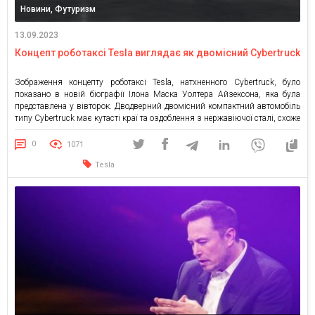
Новини, Футуризм
13.09.2023
Концепт роботаксі Tesla виглядає як двомісний Cybertruck
Зображення концепту роботаксі Tesla, натхненного Cybertruck, було
показано в новій біографії Ілона Маска Уолтера Айзексона, яка була
представлена у вівторок. Дводверний двомісний компактний автомобіль
типу Cybertruck має кутасті краї та оздоблення з нержавіючої сталі, схоже
на відбитки пальців . І хоча незрозуміло, чи його взагалі коли-небудь
побудують — світ все ще чекає на справжній Cybertruck […]
0
1071
Tesla