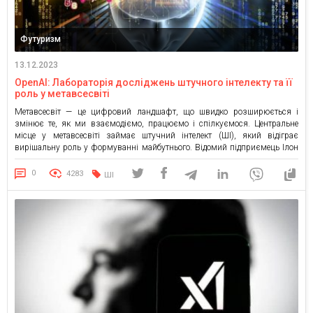
Футуризм
13.12.2023
OpenAI: Лабораторія досліджень штучного інтелекту та її
роль у метавсесвіті
Метавсесвіт — це цифровий ландшафт, що швидко розширюється і
змінює те, як ми взаємодіємо, працюємо і спілкуємося. Центральне
місце у метавсесвіті займає штучний інтелект (ШІ), який відіграє
вирішальну роль у формуванні майбутнього. Відомий підприємець Ілон
Маск зробив новаторський крок, інвестувавши значну суму у відому
компанію OpenAI, яка завдяки своїм розробками має значний вплив на
0
4283
ШІ
розвиток […]