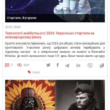
Стартапи, Футуризм
22.01.2024
Технології майбутнього 2024: Українські стартапи на
міжнародному ринку
Крипто ентузіасти переконані, що 2024 рік обіцяє стати сенсаційним для
криптовалют. Учасники ринку цифрових активів перебувають у
піднятому настрої та з нетерпінням чекають на халвінг в блокчейні
біткоїна до якого залишилося лише 101 день. Вони також мають ще одну
причину для радості — запуск спотового Біткоїн-ETF. Попри те, що
терміни “блокчейн”, “криптовалюта” та “майнінг” ще […]
0
8099
Crypto