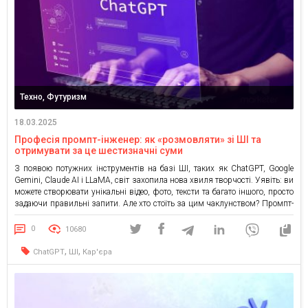
Техно, Футуризм
18.03.2025
Професія промпт-інженер: як «розмовляти» зі ШІ та
отримувати за це шестизначні суми
З появою потужних інструментів на базі ШІ, таких як ChatGPT, Google
Gemini, Claude AI і LLaMA, світ захопила нова хвиля творчості. Уявіть: ви
можете створювати унікальні відео, фото, тексти та багато іншого, просто
задаючи правильні запити. Але хто стоїть за цим чаклунством? Промпт-
інженери — професіонали, які знають, як «домовитися» зі ШІ, щоб
отримати саме те, що […]
0
10680
,
,
ChatGPT
ШІ
Кар'єра