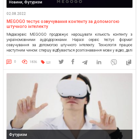
Новини, Футуризм
02.08.2022
MEGOGO тестує озвучування контенту за допомогою
штучного інтелекту
Медіасервіс MEGOGO продовжує нарощувати кількість контенту з
україномовними аудіодоріжками. Наразі сервіс тестує формат
озвучування за допомогою штучного інтелекту. Технологія працює
наступним чином: спершу відбувається розпізнавання мови у відео, далі
процес адаптування в текст, за потреби вносяться правки текст на
оригінальній мові, і тільки після цього «робот» перекладає та озвучує
0
1836
ШІ
текст. Партнером процесу виступила швейцарсько-українська компанія
[…]
Футуризм