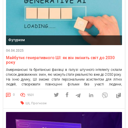
Футуризм
04.04.2025
Майбутнє генеративного ШІ: як він змінить світ до 2030
року
Американські та британські фахівці в галузі штучного інтелекту склали
список дивовижних змін, які можуть стати реальністю вже до 2030 року.
На їхню думку, ШІ зможе: стати персональним асистентом для літніх
людей, створювати повноцінні фільми без участі людини,
революціонізувати освіту, підбираючи індивідуальні програми навчання,
стимулювати економічне зростання завдяки оптимізації бізнес-процесів,
0
9501
знаходити інноваційні рішення енергетичних криз. Але […]
,
ШІ
Прогнози