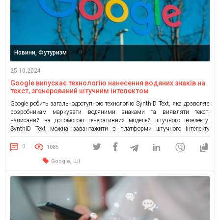
Новини, Футуризм
25.10.2024
Google випускає технологію нанесення водяних знаків на
текст, згенерований штучним інтелектом
Google робить загальнодоступною технологію SynthID Text, яка дозволяє
розробникам маркувати водяними знаками та виявляти текст,
написаний за допомогою генеративних моделей штучного інтелекту.
SynthID Text можна завантажити з платформи штучного інтелекту
Hugging Face та оновленого інструментарію Responsible GenAI Toolkit від
Google. Ми відкриваємо вихідний код нашого інструменту для створення
0
1085
водяних знаків SynthID Text. Він буде доступний […]
,
Google
ШІ