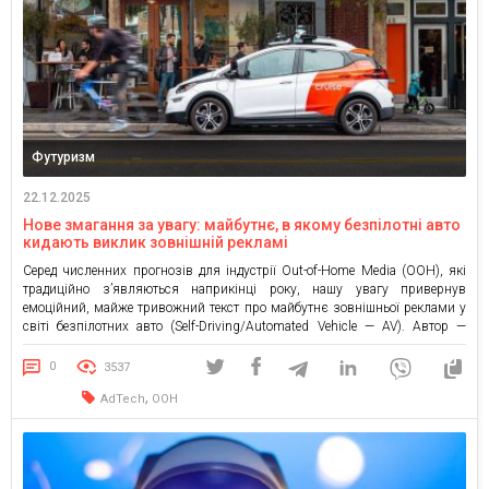
Футуризм
22.12.2025
Нове змагання за увагу: майбутнє, в якому безпілотні авто
кидають виклик зовнішній рекламі
Серед численних прогнозів для індустрії Out-of-Home Media (OOH), які
традиційно з’являються наприкінці року, нашу увагу привернув
емоційний, майже тривожний текст про майбутнє зовнішньої реклами у
світі безпілотних авто (Self-Driving/Automated Vehicle — AV). Автор —
Брент Баєр, власник мережі рекламних конструкцій у США, заявляє:
Безпілотні/автоматизовані транспортні засоби — загроза для нашого
0
3537
бізнесу, як жодна інша, з […]
,
AdTech
OOH