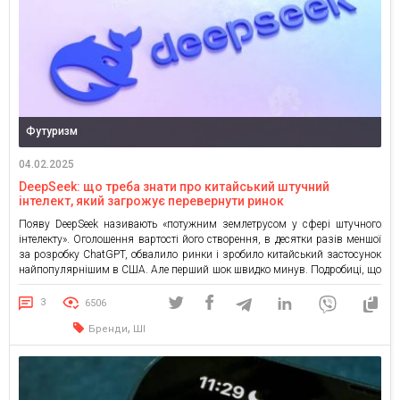
Футуризм
04.02.2025
DeepSeek: що треба знати про китайський штучний
інтелект, який загрожує перевернути ринок
Появу DeepSeek називають «потужним землетрусом у сфері штучного
інтелекту». Оголошення вартості його створення, в десятки разів меншої
за розробку ChatGPT, обвалило ринки і зробило китайський застосунок
найпопулярнішим в США. Але перший шок швидко минув. Подробиці, що
випливають зараз, ставлять під питання правдивість заяв китайського
стартапу. Про те, хто створив DeepSeek та чи може це змінити ринок […]
3
6506
,
Бренди
ШІ