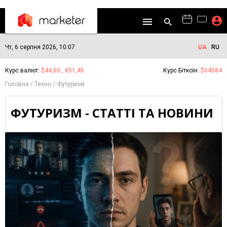
Чт, 6 серпня 2026, 10:07
UA
RU
Курс валют:
$44,60 , €51,45
Курс Біткоїн:
$64584
Головна
Техно
Футуризм
ФУТУРИЗМ - СТАТТІ ТА НОВИНИ