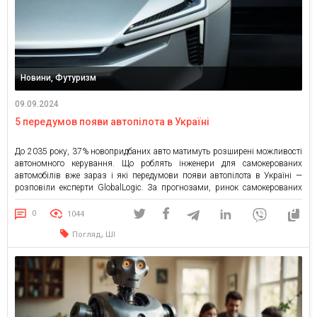
Новини, Футуризм
09.09.2024
5 передумов появи автопілота в Україні
До 2035 року, 37% новопридбаних авто матимуть розширені можливості
автономного керування. Що роблять інженери для самокерованих
автомобілів вже зараз і які передумови появи автопілота в Україні —
розповіли експерти GlobalLogic. За прогнозами, ринок самокерованих
авто сягне $557 млрд до 2026 року (з $54 млрд у 2019). Tesla була
однією з перших компаній, яка почала масово виробляти електромобіли,
0
1044
оснащені датчиками […]
,
Погляд
ШІ