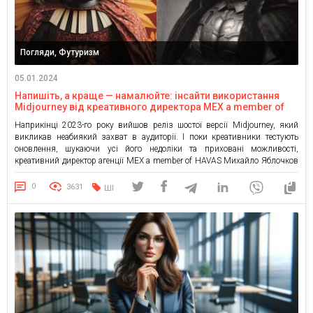
Погляди, Футуризм
05.01.2024
Напишіть, а краще — намалюйте: інсайти використання
Midjourney від креативного директора MEX a member of
HAVAS
Наприкінці 2023-го року вийшов реліз шостої версії Midjourney, який
викликав неабиякий захват в аудиторії. І поки креативники тестують
оновлення, шукаючи усі його недоліки та приховані можливості,
креативний директор агенції MEX a member of HAVAS Михайло Яблочков
ділиться власними інсайтами використання цього інструменту. Моя
робота з Midjourney почалася рік тому, на Різдво. Спочатку я був у […]
0
3631
ШІ