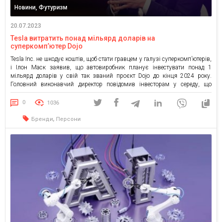
Новини, Футуризм
20.07.2023
Tesla витратить понад мільярд доларів на
суперкомп’ютер Dojo
Tesla Inc. не шкодує коштів, щоб стати гравцем у галузі суперкомп’ютерів,
і Ілон Маск заявив, що автовиробник планує інвестувати понад 1
мільярд доларів у свій так званий проєкт Dojo до кінця 2024 року.
Головний виконавчий директор повідомив інвесторам у середу, що
власний суперкомп’ютер розробляється для обробки величезних обсягів
даних, включаючи відео з автомобілів Tesla, необхідних […]
0
1036
,
Бренди
Персони