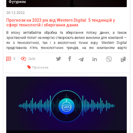
Футуризм
20.12.2022
Прогнози на 2023 рік від Western Digital: 5 тенденцій у
сфері технологій і зберігання даних
В епоху зеттабайтів обробка та зберігання потоку даних, а також
зростаючий попит на енергію створюють великі виклики для компаній —
як з технологічної, так і з екологічної точки зору. Western Digital
представила п’ять технологічних трендів, на які компаніям варто
звернути увагу у 2023. Сталий розвиток як рушійна сила для інновацій
Кількість даних і використання сучасних технологій, […]
0
2636
Прогнози