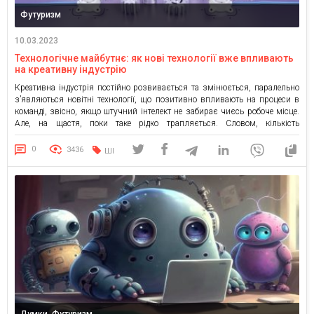
Футуризм
10.03.2023
Технологічне майбутнє: як нові технології вже впливають
на креативну індустрію
Креативна індустрія постійно розвивається та змінюється, паралельно
з’являються новітні технології, що позитивно впливають на процеси в
команді, звісно, якщо штучний інтелект не забирає чиєсь робоче місце.
Але, на щастя, поки таке рідко трапляється. Словом, кількість
можливостей для креативників зростає, однак, постають і нові виклики.
Інноваційні технології, такі як штучний інтелект (AI), віртуальна та
0
3436
ШІ
доповнена реальність […]
Думки, Футуризм