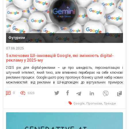
Футуризм
07.06.2025
5 ключових ШІ-інновацій Google, які змінюють digital-
рекламу у 2025-му
2025 рік для digital-реклами – це про швидкість, персоналізацію і
штучний інтелект, який тихо, але впевнено перебирає на себе ключові
рекламні процеси. Google цього року пропонує бізнесу цілий набір нових
можливостей: від реклами в ШІ-відповідях до віртуальних примірок
одягу та аналітики без складних налаштувань. Зібрали для вас короткий
огляд п’яти рішень, про які обов’язково потрібно […]
0
5323
,
,
Google
Прогнози
Тренди