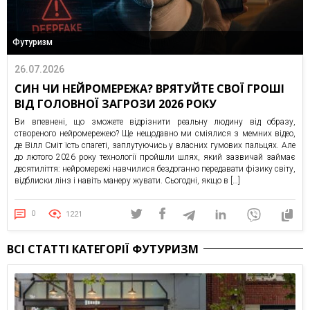
Футуризм
26.07.2026
СИН ЧИ НЕЙРОМЕРЕЖА? ВРЯТУЙТЕ СВОЇ ГРОШІ
ВІД ГОЛОВНОЇ ЗАГРОЗИ 2026 РОКУ
Ви впевнені, що зможете відрізнити реальну людину від образу,
створеного нейромережею? Ще нещодавно ми сміялися з мемних відео,
де Вілл Сміт їсть спагеті, заплутуючись у власних гумових пальцях. Але
до лютого 2026 року технології пройшли шлях, який зазвичай займає
десятиліття: нейромережі навчилися бездоганно передавати фізику світу,
відблиски лінз і навіть манеру жувати. Сьогодні, якщо в […]
0
1221
ВСІ СТАТТІ КАТЕГОРІЇ ФУТУРИЗМ