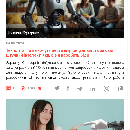
Новини, Футуризм
04.09.2024
Техногіганти не хочуть нести відповідальність за свій
штучний інтелект, якщо він наробить біди
Зараз у Каліфорнії відбувається поступове прийняття суперечливого
законопроекту SB 1047, який має на меті запровадити жорсткі правила
для індустрії штучного інтелекту. Законопроєкт може притягнути
розробників ШІ до відповідальності, якщо результати його роботи
нашкодять людям. Законопроєкт SB 1047 та реакція на нього Схвалений
у четвер Комітетом з питань асигнувань Асамблеї штату, законопроєкт
0
1000
ШІ
запроваджує вимоги безпеки для розробників ШІ […]