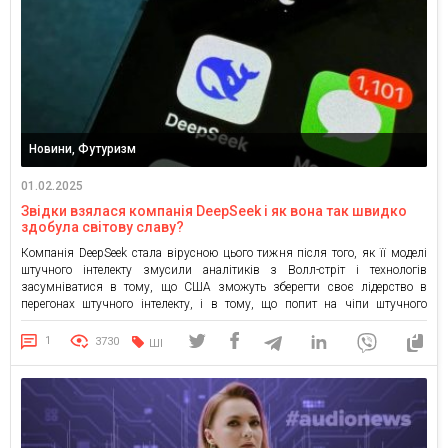
Новини, Футуризм
01.02.2025
Звідки взялася компанія DeepSeek і як вона так швидко
здобула світову славу?
Компанія DeepSeek стала вірусною цього тижня після того, як її моделі
штучного інтелекту змусили аналітиків з Волл-стріт і технологів
засумніватися в тому, що США зможуть зберегти своє лідерство в
перегонах штучного інтелекту, і в тому, що попит на чіпи штучного
інтелекту буде стійким. DeepSeek навіть стверджує, що її модель R1
«міркування» працює так само добре, […]
1
3730
ШІ