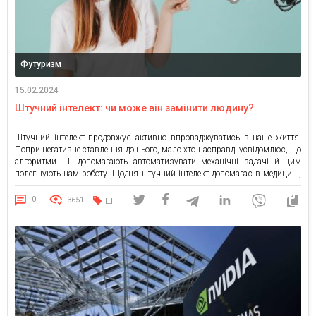
Футуризм
15.02.2024
Штучний інтелект: чи може він замінити людину?
Штучний інтелект продовжує активно впроваджуватись в наше життя.
Попри негативне ставлення до нього, мало хто насправді усвідомлює, що
алгоритми ШІ допомагають автоматизувати механічні задачі й цим
полегшують нам роботу. Щодня штучний інтелект допомагає в медицині,
передбаченні ремонтних робіт на гугл картах чи підборі контенту в
соцмережах. То чи дійсно ШІ це щось погане? Штучний інтелект […]
0
3651
ШІ