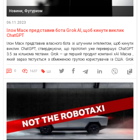
Новини, Футуризм
06.11.2023
Ілон Маск представив бота Grok AI, щоб кинути виклик
ChatGPT
Ілон Маск представив власного бота зі штучним інтелектом, щоб кинути
виклик ChatGPT, стверджуючи, що прототип уже перевершує ChatGPT
3.5 за кількома тестами. Grok — це перший продукт компанії xAI Маска ,
який зараз тестується з обмеженою групою користувачів із США. Grok
розробляється на основі даних Маска X, колишнього Twitter, і тому він
краще поінформований про останні […]
0
1637
ШІ