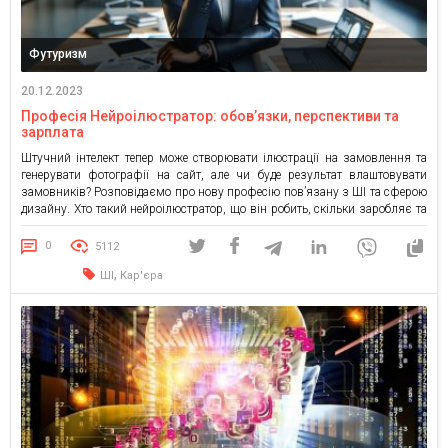
Футуризм
20.12.2023
Професія Нейроілюстратор: обов’язки, перспективи та
зарплата
Штучний інтелект тепер може створювати ілюстрації на замовлення та
генерувати фотографії на сайт, але чи буде результат влаштовувати
замовників? Розповідаємо про нову професію пов’язану з ШІ та сферою
дизайну. Хто такий нейроілюстратор, що він робить, скільки заробляє та
які в нього перспективи на українському ринку. Хто такий
нейроілюстратор? Штучний інтелект навчився генерувати зображення та
0
5112
обробляти […]
,
ШІ
Кар'єра