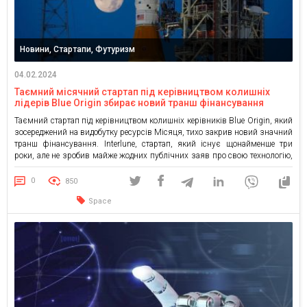
Новини, Стартапи, Футуризм
04.02.2024
Таємний місячний стартап під керівництвом колишніх
лідерів Blue Origin збирає новий транш фінансування
Таємний стартап під керівництвом колишніх керівників Blue Origin, який
зосереджений на видобутку ресурсів Місяця, тихо закрив новий значний
транш фінансування. Interlune, стартап, який існує щонайменше три
роки, але не зробив майже жодних публічних заяв про свою технологію,
залучив 15,5 мільйонів доларів нового фінансування та планує закрити
ще 2 мільйони доларів. Представник Interlune відмовився коментувати
0
850
цю […]
Space