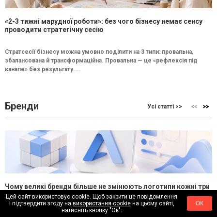
«2-3 тижні марудної роботи»: без чого бізнесу немає сенсу
проводити стратегічну сесію
Стратсесії бізнесу можна умовно поділити на 3 типи: провальна,
збалансована й трансформаційна. Провальна — це «рефлексія під
канапе» без результату....
Бренди
Усі статті >>
Чому великі бренди більше не змінюють логотипи кожні три
роки
Цей сайт використовує cookie. Щоб закрити це повідомлення
і підтвердити згоду на
використання cookie
на цьому сайті,
ОК
натисніть кнопку "Ок".