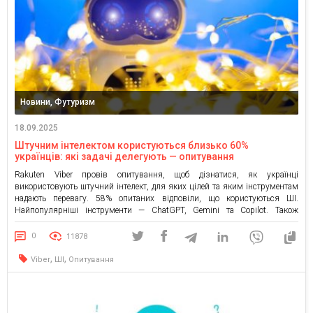
Новини, Футуризм
18.09.2025
Штучним інтелектом користуються близько 60%
українців: які задачі делегують — опитування
Rakuten Viber провів опитування, щоб дізнатися, як українці
використовують штучний інтелект, для яких цілей та яким інструментам
надають перевагу. 58% опитаних відповіли, що користуються ШІ.
Найпопулярніші інструменти — ChatGPT, Gemini та Copilot. Також
команда дізналась, що зупиняє респондентів від користування ШІ:
найчастіше це побоювання щодо безпеки та некорисні результати.
0
11878
Rakuten Viber провів опитування серед українців […]
,
,
Viber
ШІ
Опитування