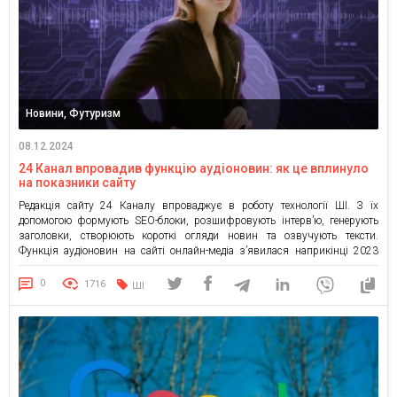
Новини, Футуризм
08.12.2024
24 Канал впровадив функцію аудіоновин: як це вплинуло
на показники сайту
Редакція сайту 24 Каналу впроваджує в роботу технології ШІ. З їх
допомогою формують SEO-блоки, розшифровують інтерв’ю, генерують
заголовки, створюють короткі огляди новин та озвучують тексти.
Функція аудіоновин на сайті онлайн-медіа з’явилася наприкінці 2023
року. Над створенням текстів працюють журналісти. Водночас AI
допомагає прибрати з тексту все зайве, адаптувати новину під формат
0
1716
ШІ
аудіо та спростити її […]