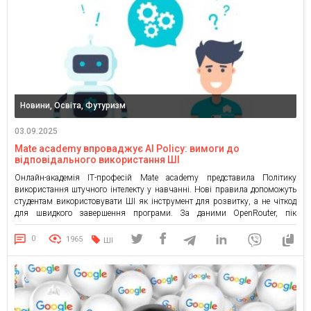
Новини, Освіта, Футуризм
03.09.2025
Mate academy впроваджує AI Policy: вимоги до
відповідального використання ШІ
Онлайн-академія ІТ-професій Mate academy представила Політику
використання штучного інтелекту у навчанні. Нові правила допоможуть
студентам використовувати ШІ як інструмент для розвитку, а не чіткод
для швидкого завершення програми. За даними OpenRouter, пік
використання ChatGPT припав на кінець травня, під час іспитів, а з
початком літа показники різко впали. Це свідчить, що студенти й школярі
0
1965
ШІ
активно […]