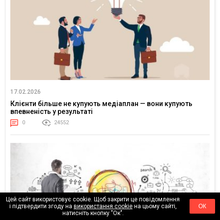
17.02.2026
Клієнти більше не купують медіаплан — вони купують
впевненість у результаті
0
24552
Цей сайт використовує cookie. Щоб закрити це повідомлення
і підтвердити згоду на
використання cookie
на цьому сайті,
ОК
натисніть кнопку "Ок".