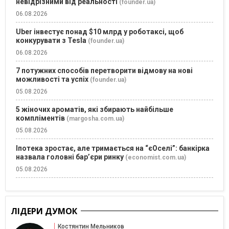
невідрізними від реальності
(founder.ua)
06.08.2026
Uber інвестує понад $10 млрд у роботаксі, щоб
конкурувати з Tesla
(founder.ua)
06.08.2026
7 потужних способів перетворити відмову на нові
можливості та успіх
(founder.ua)
05.08.2026
5 жіночих ароматів, які збирають найбільше
компліментів
(margosha.com.ua)
05.08.2026
Іпотека зростає, але тримається на “єОселі”: банкірка
назвала головні бар’єри ринку
(economist.com.ua)
05.08.2026
ЛІДЕРИ ДУМОК
Костянтин Мельников