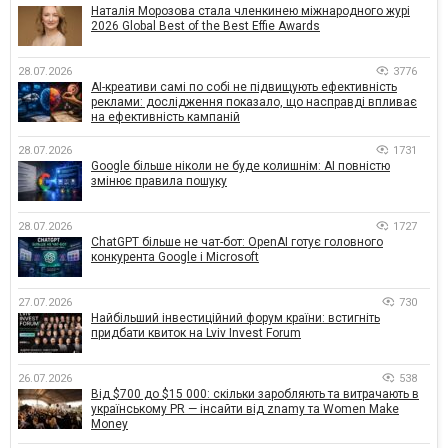
Наталія Морозова стала членкинею міжнародного журі
2026 Global Best of the Best Effie Awards
28.07.2026
3776
AI-креативи самі по собі не підвищують ефективність
реклами: дослідження показало, що насправді впливає
на ефективність кампаній
28.07.2026
1731
Google більше ніколи не буде колишнім: AI повністю
змінює правила пошуку
28.07.2026
1727
ChatGPT більше не чат-бот: OpenAI готує головного
конкурента Google і Microsoft
27.07.2026
730
Найбільший інвестиційний форум країни: встигніть
придбати квиток на Lviv Invest Forum
26.07.2026
538
Від $700 до $15 000: скільки заробляють та витрачають в
українському PR — інсайти від znamy та Women Make
Money