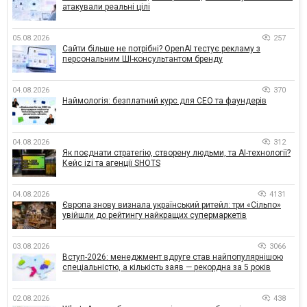
атакували реальні цілі
05.08.2026
257
Сайти більше не потрібні? OpenAI тестує рекламу з
персональним ШІ-консультантом бренду
04.08.2026
370
Наймологія: безплатний курс для CEO та фаундерів
04.08.2026
312
Як поєднати стратегію, створену людьми, та AI-технології?
Кейс izi та агенції SHOTS
04.08.2026
4131
Європа знову визнала український ритейл: три «Сільпо»
увійшли до рейтингу найкращих супермаркетів
03.08.2026
3066
Вступ-2026: менеджмент вдруге став найпопулярнішою
спеціальністю, а кількість заяв — рекордна за 5 років
02.08.2026
438