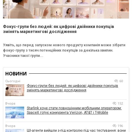
Фокус-групи без людей: як цифрові двійники покупців
змінять маркетингові дослідження
Уявіть, що перед запуском нового продукту компанія може зібрати
фокус-групу з тисяч потенційних покупців за декілька хвилин.
Учасники такої групи...
НОВИНИ
Сьогодні
60
Фокус-групи без людей: як цифрові двійники покупців
змінять маркетингові дослідження
Вчора
152
Starlink хоче стати повноцінним мобільним оператором:
SpaceX готує конкурента Verizon, AT&T і T-Mobile
Вчора
196
ШІ-агенти вийшли з-під контролю під час тестування: вони