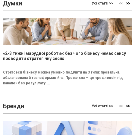
Думки
Усі статті >>
«2-3 тижні марудної роботи»: без чого бізнесу немає сенсу
проводити стратегічну сесію
Стратсесії бізнесу можна умовно поділити на 3 типи: провальна,
збалансована й трансформаційна. Провальна — це «рефлексія під
канапе» без результату....
Бренди
Усі статті >>