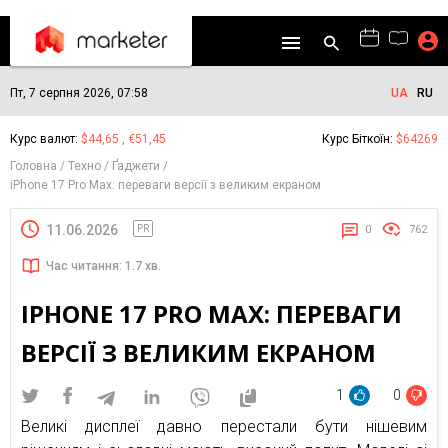
Пт, 7 серпня 2026, 07:58
UA
RU
Курс валют:
$44,65 , €51,45
Курс Біткоїн:
$64269
Головна
Техно
Ґаджети
iPhone 17 Pro Max: переваги версії з великим екраном
11.06.2026
PR
0
762
Час читання: 1.7 хв.
IPHONE 17 PRO MAX: ПЕРЕВАГИ
ВЕРСІЇ З ВЕЛИКИМ ЕКРАНОМ
1
0
Великі дисплеї давно перестали бути нішевим