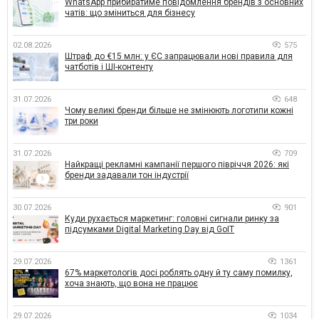
WhatsApp прибиратиме повідомлення брендів з основних
чатів: що зміниться для бізнесу
02.08.2026
575
Штраф до €15 млн: у ЄС запрацювали нові правила для
чатботів і ШІ-контенту
31.07.2026
648
Чому великі бренди більше не змінюють логотипи кожні
три роки
31.07.2026
709
Найкращі рекламні кампанії першого півріччя 2026: які
бренди задавали тон індустрії
30.07.2026
901
Куди рухається маркетинг: головні сигнали ринку за
підсумками Digital Marketing Day від GoIT
29.07.2026
1361
67% маркетологів досі роблять одну й ту саму помилку,
хоча знають, що вона не працює
29.07.2026
1034