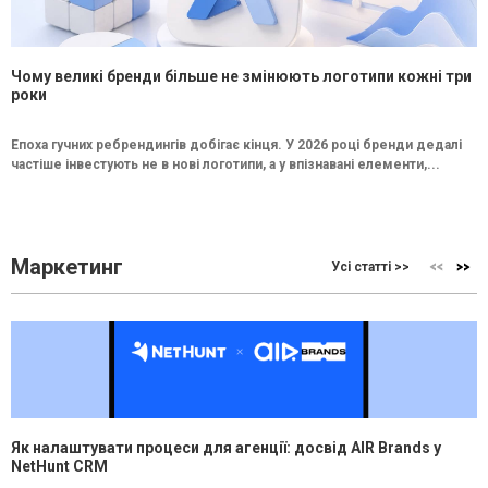
Чому великі бренди більше не змінюють логотипи кожні три
роки
Епоха гучних ребрендингів добігає кінця. У 2026 році бренди дедалі
частіше інвестують не в нові логотипи, а у впізнавані елементи,...
Маркетинг
Усі статті >>
Як налаштувати процеси для агенції: досвід AIR Brands у
NetHunt CRM