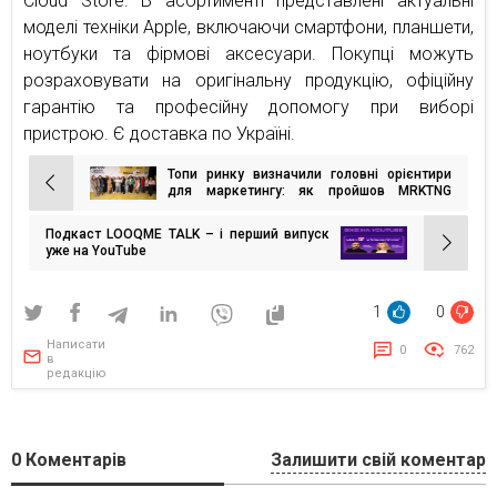
Cloud Store. В асортименті представлені актуальні
моделі техніки Apple, включаючи смартфони, планшети,
ноутбуки та фірмові аксесуари. Покупці можуть
розраховувати на оригінальну продукцію, офіційну
гарантію та професійну допомогу при виборі
пристрою. Є доставка по Україні.
Топи ринку визначили головні орієнтири
Навігація
для маркетингу: як пройшов MRKTNG
марафон 2026
записів
Подкаст LOOQME TALK – і перший випуск
уже на YouTube
1
0
Написати
0
762
в
редакцію
0
Коментарів
Залишити свій коментар