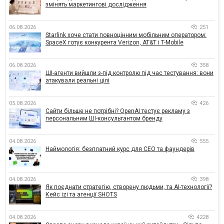
змінять маркетингові дослідження
06.08.2026
251
Starlink хоче стати повноцінним мобільним оператором:
SpaceX готує конкурента Verizon, AT&T і T-Mobile
06.08.2026
358
ШІ-агенти вийшли з-під контролю під час тестування: вони
атакували реальні цілі
05.08.2026
426
Сайти більше не потрібні? OpenAI тестує рекламу з
персональним ШІ-консультантом бренду
04.08.2026
555
Наймологія: безплатний курс для CEO та фаундерів
04.08.2026
398
Як поєднати стратегію, створену людьми, та AI-технології?
Кейс izi та агенції SHOTS
04.08.2026
4228