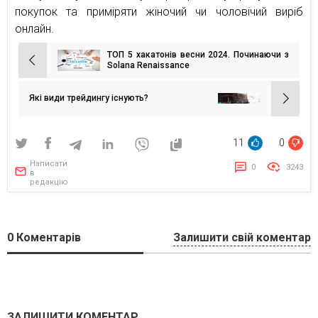
покупок та приміряти жіночий чи чоловічий виріб
онлайн.
ТОП 5 хакатонів весни 2024. Починаючи з
Навігація
Solana Renaissance
записів
Які види трейдингу існують?
11
0
Написати
0
3243
в
редакцію
0
Коментарів
Залишити свій коментар
ЗАЛИШИТИ КОМЕНТАР