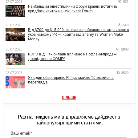
27.07.2026
831
Найбільший інвестиційний форум країни: встигніть
придбати квиток на Lviv Invest Forum
26.07.2026
548
Від $700 до $15 000: скільки заробляють та витрачають в
українському PR — інсайти від znamy та Women Make
Money
25.07.2026
2808
ROPO в дії: як онлайн впливає на офлайн-продажі —
дослідження COMFY
25.07.2026
3529
Як один оберт приніс Philips майже 10 мільйонів
переглядів
БІЛЬШЕ
Раз на тиждень ми відправляємо дайджест з
найпопулярнішими статтями.
Ваш email
*