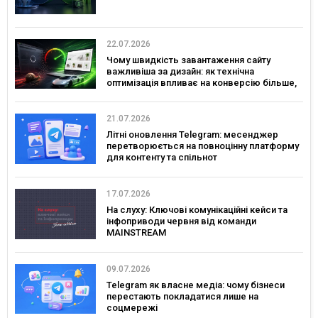
22.07.2026
Чому швидкість завантаження сайту
важливіша за дизайн: як технічна
оптимізація впливає на конверсію більше,
ніж креатив
21.07.2026
Літні оновлення Telegram: месенджер
перетворюється на повноцінну платформу
для контенту та спільнот
17.07.2026
На слуху: Ключові комунікаційні кейси та
інфоприводи червня від команди
MAINSTREAM
09.07.2026
Telegram як власне медіа: чому бізнеси
перестають покладатися лише на
соцмережі