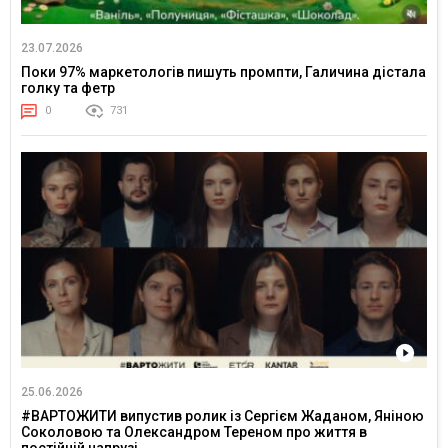
23.07.2026
Поки 97% маркетологів пишуть промпти, Галичина дістала
голку та фетр
0
731
25.06.2026
#ВАРТОЖИТИ випустив ролик із Сергієм Жаданом, Яніною
Соколовою та Олександром Тереном про життя в
постійній напрузі