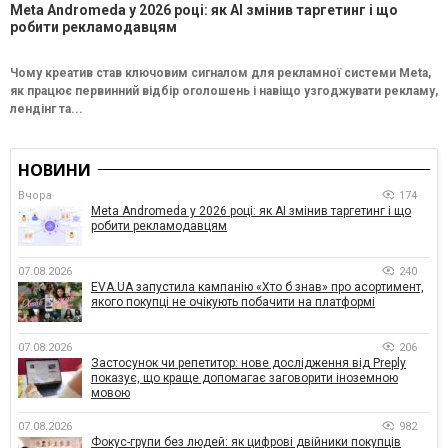
Meta Andromeda у 2026 році: як AI змінив таргетинг і що
робити рекламодавцям
Чому креатив став ключовим сигналом для рекламної системи Meta,
як працює первинний відбір оголошень і навіщо узгоджувати рекламу,
лендінг та...
НОВИНИ
Вчора
174
Meta Andromeda у 2026 році: як AI змінив таргетинг і що
робити рекламодавцям
07.08.2026
240
EVA.UA запустила кампанію «Хто б знав» про асортимент,
якого покупці не очікують побачити на платформі
07.08.2026
206
Застосунок чи репетитор: нове дослідження від Preply
показує, що краще допомагає заговорити іноземною
мовою
07.08.2026
982
Фокус-групи без людей: як цифрові двійники покупців