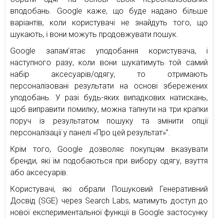
вподобань. Google каже, що буде надано більше
варіантів, коли користувачі не знайдуть того, що
шукають, і вони можуть продовжувати пошук.
Google запам’ятає уподобання користувача, і
наступного разу, коли вони шукатимуть той самий
набір аксесуарів/одягу, то отримають
персоналізовані результати на основі збережених
уподобань. У разі будь-яких випадкових натискань,
щоб виправити помилку, можна тапнути на три крапки
поруч із результатом пошуку та змінити опції
персоналізації у панелі «Про цей результат»”.
Крім того, Google дозволяє покупцям вказувати
бренди, які їм подобаються при вибору одягу, взуття
або аксесуарів.
Користувачі, які обрали Пошуковий Генеративний
Досвід (SGE) через Search Labs, матимуть доступ до
нової експериментальної функції в Google застосунку