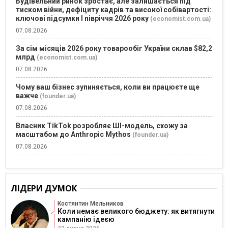
Будівельний ринок зростає, але залишається під
тиском війни, дефіциту кадрів та високої собівартості:
ключові підсумки І півріччя 2026 року
(economist.com.ua)
07.08.2026
За сім місяців 2026 року товарообіг України склав $82,2
млрд
(economist.com.ua)
07.08.2026
Чому ваш бізнес зупиняється, коли ви працюєте ще
важче
(founder.ua)
07.08.2026
Власник TikTok розробляє ШІ-модель, схожу за
масштабом до Anthropic Mythos
(founder.ua)
07.08.2026
ЛІДЕРИ ДУМОК
Костянтин Мельников
Коли немає великого бюджету: як витягнути
кампанію ідеєю