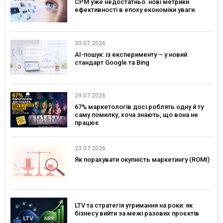
CPM уже недостатньо: нові метрики
ефективності в епоху економіки уваги
30.07.2026
AI-пошук: із експерименту – у новий
стандарт Google та Bing
29.07.2026
67% маркетологів досі роблять одну й ту
саму помилку, хоча знають, що вона не
працює
23.07.2026
Як порахувати окупність маркетингу (ROMI)
LTV та стратегія утримання на роки: як
бізнесу вийти за межі разових проєктів