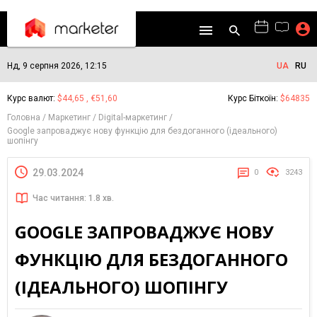
Нд, 9 серпня 2026, 12:15
UA
RU
Курс валют:
$44,65 , €51,60
Курс Біткоїн:
$64835
Головна
Маркетинг
Digital-маркетинг
Google запроваджує нову функцію для бездоганного (ідеального)
шопінгу
29.03.2024
0
3243
Час читання: 1.8 хв.
GOOGLE ЗАПРОВАДЖУЄ НОВУ
ФУНКЦІЮ ДЛЯ БЕЗДОГАННОГО
(ІДЕАЛЬНОГО) ШОПІНГУ