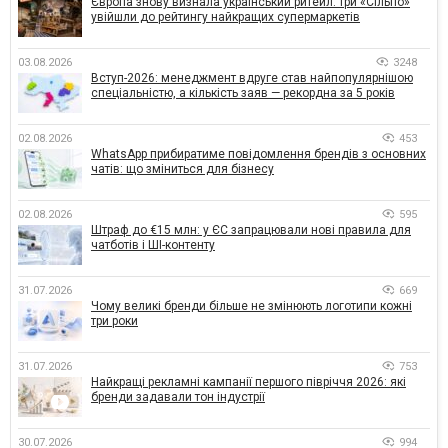
Європа знову визнала український ритейл: три «Сільпо»
увійшли до рейтингу найкращих супермаркетів
03.08.2026
3248
Вступ-2026: менеджмент вдруге став найпопулярнішою
спеціальністю, а кількість заяв — рекордна за 5 років
02.08.2026
453
WhatsApp прибиратиме повідомлення брендів з основних
чатів: що зміниться для бізнесу
02.08.2026
595
Штраф до €15 млн: у ЄС запрацювали нові правила для
чатботів і ШІ-контенту
31.07.2026
669
Чому великі бренди більше не змінюють логотипи кожні
три роки
31.07.2026
753
Найкращі рекламні кампанії першого півріччя 2026: які
бренди задавали тон індустрії
30.07.2026
994