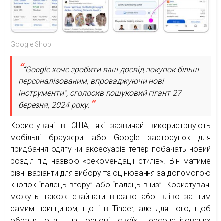
Google Shop
“Google хоче зробити ваш досвід покупок більш
персоналізованим, впроваджуючи нові
інструменти”, оголосив пошуковий гігант 27
березня, 2024 року.
Користувачі в США, які зазвичай використовують
мобільні браузери або Google застосунок для
придбання одягу чи аксесуарів тепер побачать новий
розділ під назвою «рекомендації стилів». Він матиме
різні варіанти для вибору та оцінювання за допомогою
кнопок “палець вгору” або “палець вниз”. Користувачі
можуть також свайпати вправо або вліво за тим
самим принципом, що і в Tinder, але для того, щоб
обрати одяг на основі своїх персоналізованих