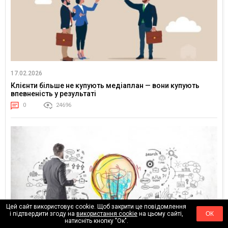
17.02.2026
Клієнти більше не купують медіаплан — вони купують
впевненість у результаті
0
24696
Цей сайт використовує cookie. Щоб закрити це повідомлення
і підтвердити згоду на
використання cookie
на цьому сайті,
ОК
натисніть кнопку "Ок".