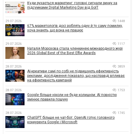
Куди рухається маркетинг: головні сигнали ринку за
підсумками Digital Marketing Day від GoIT
29.07.2026
1448
67% маркетологів досі роблять одну й ту саму помилку,
хоча знають, що вона не працює
29.07.2026
1117
Наталія Морозова стала членкинею міжнародного журі
2026 Global Best of the Best Effie Awards
28.07.2026
3859
AI-креативи самі по собі не підвищують ефективність
реклами: дослідження показало, що насправді впливає
на ефективність кампаній
28.07.2026
1753
Google більше ніколи не буде колишнім: AI повністю
змінює правила пошуку
28.07.2026
1745
ChatGPT більше не чат-бот: OpenAI готує головного
конкурента Google і Microsoft