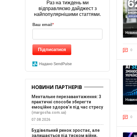
Раз на тиждень ми
відправляємо дайджест з
найпопулярнішими статтями.
Ваш email
*
Новин
Підписатися
0
Надано SendPulse
НОВИНИ ПАРТНЕРІВ
Ментальне перезавантаження: 3
Новин
практичні способи зберегти
емоційне здоров’я під час стресу
(margosha.com.ua)
0
07.08.2026
Будівельний ринок зростає, але
залишається під тиском війни,