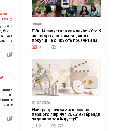
вали
нтенту
Вчора
у Союзі
EVA.UA запустила кампанію «Хто б
едбачені
знав» про асортимент, якого
AI Act.
покупці не очікують побачити на
ачам, що
платформі
римувати
0
152
онтент —
ь змогу
рушення
ий
апитання
 більше
 ставили
31.07.2026
товували
Найкращі рекламні кампанії
вручну,
першого півріччя 2026: які бренди
ами та
задавали тон індустрії
ти певне
ну. Дані
0
727
йними й