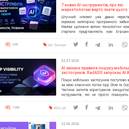
7 нових AI-інструментів, про які
маркетологам варто знати цього
Штучний інтелект уже давно перест
окремою категорією програмного забез
Майже щотижня великі технологічні ком
ументи, Новини
стартапи представляють нові AI-ріше
створення контенту, реклами, аналі
автоматизації маркетингу. Ми зібрали
,
698
ШІ
Тренди
найцікавіших новинок, які можут
корисними маркетологам, агентст
власникам бізнесу. 1. ActiveCampaign
02.07.2026
Intelligence 2.8 Платформа автома
маркетингу представила оновлення
AI змінює правила пошуку мобіль
Intelligence 2.8. […]
застосунків: RadASO запускає AI 
Visibility
Пошук мобільних застосунків поступово 
за межі класичної логіки App Store та Goog
Частина запитів користувачів зміщуєтьс
и
інструментів, які не просто показуют
результатів, а одразу пропонують готові в
та добірки продуктів. За оцінками ри
,
1388
ASO
ШІ
близько 40% користувачів починают
інформації через AI-сервіси, а великі мовн
зазвичай використовують 3–5 джерел для
22.06.2026