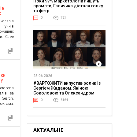
Поки 97% маркетологів пишуть
промпти, Галичина дістала голку
ів
та фетр
х
0
721
школярів
 учнів
омашніх
ти. Саме
ідники
D, які
истання
 Згідно з
чального
[…]
дки
25.06.2026
му
#ВАРТОЖИТИ випустив ролик із
ів
Сергієм Жаданом, Яніною
тологів
Соколовою та Олександром
алів за
Тереном про життя в постійній
Search,
0
3164
напрузі
реклама.
ься нова
 Gemini,
і частіше
тувачів,
АКТУАЛЬНЕ
, бренди