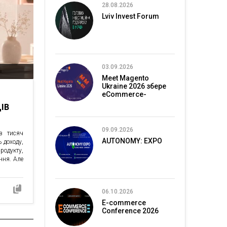
28.08.2026
Lviv Invest Forum
03.09.2026
Meet Magento
Ukraine 2026 збере
eCommerce-
спільноту в Києві
ІВ
09.09.2026
з тисяч
AUTONOMY: EXPO
 доходу,
родукту,
ння. Але
06.10.2026
E-commerce
Conference 2026