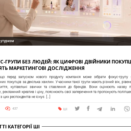
Футуризм
С-ГРУПИ БЕЗ ЛЮДЕЙ: ЯК ЦИФРОВІ ДВІЙНИКИ ПОКУПЦ
ЯТЬ МАРКЕТИНГОВІ ДОСЛІДЖЕННЯ
 що перед запуском нового продукту компанія може зібрати фокус-групу 
них покупців за декілька хвилин. Учасники такої групи мають різний вік, рівень
иття, купівельні звички та ставлення до брендів. Вони оцінюють назву п
у, рекламний креатив і ціну, пояснюють свої заперечення та пропонують поліпше
з цих респондентів не існує. […]
437
ШІ
ТТІ КАТЕГОРІЇ ШІ