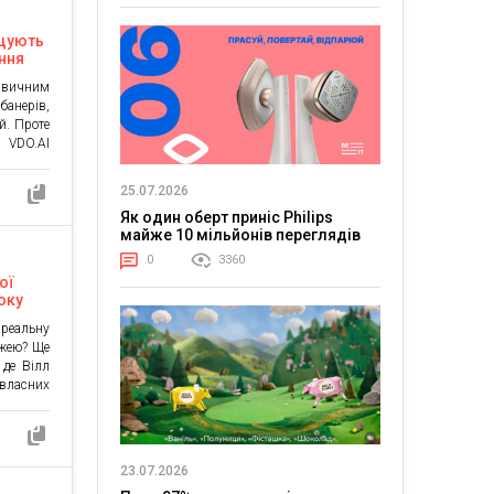
ищують
ння
на
 звичним
банерів,
ій. Проте
 VDO.AI
гарантує
ими для
25.07.2026
формат,
Як один оберт приніс Philips
ї ідеї. У
майже 10 мільйонів переглядів
ідження:
0
3360
ої
оку
реальну
ежею? Ще
 де Вілл
власних
26 року
й займає
здоганно
і навіть
23.07.2026