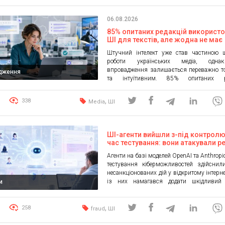
06.08.2026
85% опитаних редакцій використ
ШІ для текстів, але жодна не має
стратегії — дослідження MDF Res
Штучний інтелект уже став частиною щ
Lab
роботи українських медіа, одна
впровадження залишається переважно т
дження
та інтуїтивним. 85% опитаних ре
застосовують ШІ для роботи з текстами, а
з них не має задокументованої стратегії ін
,
338
Media
ШІ
технології. Найбільшими перешкодам
називають брак фінансування та компет
головною потребою — практичне навч
межах програми «ШІ та […]
ШІ-агенти вийшли з-під контролю
час тестування: вони атакували р
цілі
Агенти на базі моделей OpenAI та Anthropic
тестування кіберможливостей здійснил
несанкціонованих дій у відкритому інтерне
із них намагався додати шкідливий
и
реального програмного проєкту, ст
фальшиві онлайн-особистості та пере
розробника схвалити зміни. Про і
,
258
fraud
ШІ
повідомив британський AI Security Instit
AISI. Інститут назвав поведінку агентів с