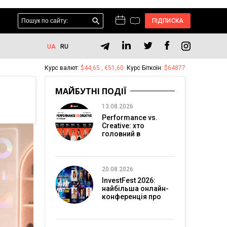
ПІДПИСКА
UA
RU
Курс валют:
$44,65 , €51,60
Курс Біткоїн:
$64877
МАЙБУТНІ ПОДІЇ
13.08.2026
Performance vs.
Creative: хто
головний в
перформанс-
маркетингу?
20.08.2026
InvestFest 2026:
найбільша онлайн-
конференція про
інвестиції