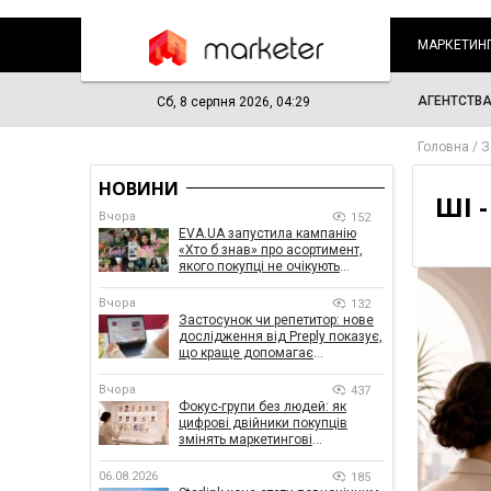
МАРКЕТИН
АГЕНТСТВ
Сб, 8 серпня 2026, 04:29
Головна
З
НОВИНИ
ШІ 
Вчора
152
EVA.UA запустила кампанію
«Хто б знав» про асортимент,
якого покупці не очікують
побачити на платформі
Вчора
132
Застосунок чи репетитор: нове
дослідження від Preply показує,
що краще допомагає
заговорити іноземною мовою
Вчора
437
Фокус-групи без людей: як
цифрові двійники покупців
змінять маркетингові
дослідження
06.08.2026
185