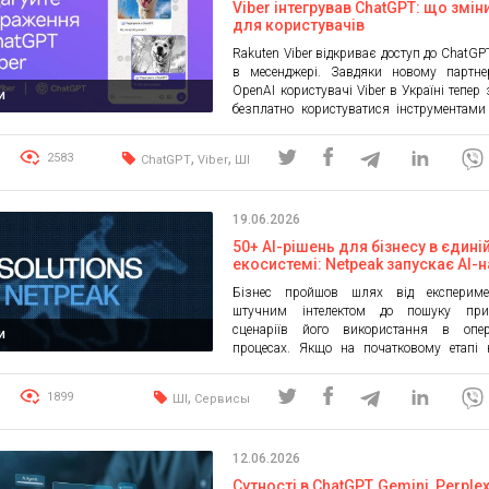
Viber інтегрував ChatGPT: що змін
для користувачів
Rakuten Viber відкриває доступ до ChatGP
в месенджері. Завдяки новому партне
OpenAI користувачі Viber в Україні тепер
и
безплатно користуватися інструментами
ChatGPT, не виходячи з Viber. Скори
новими функціями легко зможе
,
,
2583
ChatGPT
Viber
ШІ
користувач Viber, навіть не маючи попе
досвіду з ШІ. Нові функції для редагуван
переписки, пошуку та інших задач […]
19.06.2026
50+ AI-рішень для бізнесу в єдині
екосистемі: Netpeak запускає AI-
Бізнес пройшов шлях від експериме
штучним інтелектом до пошуку при
сценаріїв його використання в опер
и
процесах. Якщо на початковому етапі 
впроваджували окремі інструменти для г
контенту чи автоматизації точкових з
,
1899
ШІ
Сервисы
сьогодні фокус зміщується у бік си
інтеграції AI в бізнес-модель. За
дослідження Zapier, 72% великих комп
12.06.2026
використовують або тестують AI-агентів, […
Сутності в ChatGPT, Gemini, Perplex