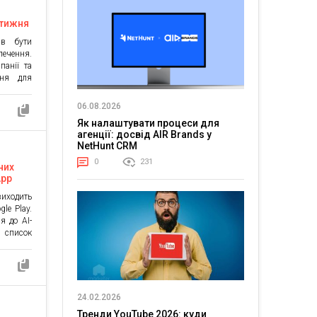
 тижня
ав бути
печення.
панії та
ння для
тики та
 десять
06.08.2026
ь бути
Як налаштувати процеси для
вам та
агенції: досвід AIR Brands у
 Active
NetHunt CRM
тизації
 Active
0
231
них
App
виходить
le Play.
я до AI-
ь список
ідповіді
нку, вже
ь пошук
і моделі
 […]
24.02.2026
Тренди YouTube 2026: куди