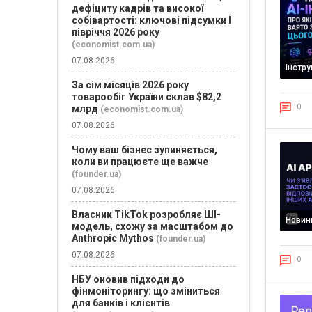
дефіциту кадрів та високої
собівартості: ключові підсумки І
півріччя 2026 року
(economist.com.ua)
07.08.2026
Інстр
За сім місяців 2026 року
товарообіг України склав $82,2
0
млрд
(economist.com.ua)
07.08.2026
Чому ваш бізнес зупиняється,
коли ви працюєте ще важче
(founder.ua)
07.08.2026
Власник TikTok розробляє ШІ-
Новин
модель, схожу за масштабом до
Anthropic Mythos
(founder.ua)
07.08.2026
0
НБУ оновив підходи до
фінмоніторингу: що зміниться
для банків і клієнтів