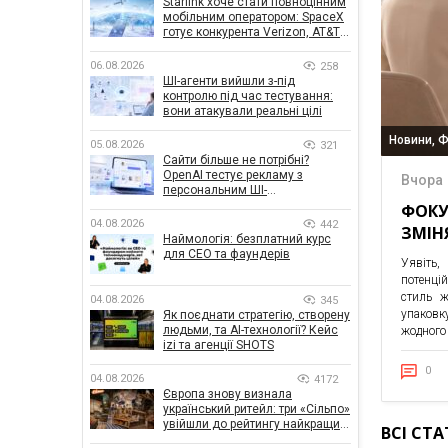
Starlink хоче стати повноцінним
мобільним оператором: SpaceX
готує конкурента Verizon, AT&T і
T-Mobile
06.08.2026
258
ШІ-агенти вийшли з-під
контролю під час тестування:
вони атакували реальні цілі
Новини, 
05.08.2026
321
Сайти більше не потрібні?
OpenAI тестує рекламу з
Вчора
персональним ШІ-
консультантом бренду
ФОКУ
04.08.2026
442
ЗМІН
Наймологія: безплатний курс
для CEO та фаундерів
Уявіть,
потенцій
стиль ж
04.08.2026
345
упаковк
Як поєднати стратегію, створену
людьми, та AI-технології? Кейс
жодного 
izi та агенції SHOTS
0
04.08.2026
4172
Європа знову визнала
український ритейл: три «Сільпо»
увійшли до рейтингу найкращих
ВСІ СТА
супермаркетів