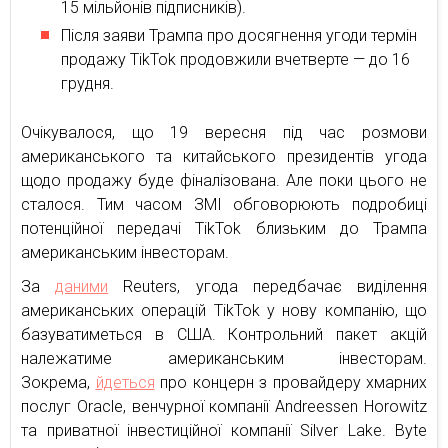
15 мільйонів підписників).
Після заяви Трампа про досягнення угоди термін
продажу TikTok продовжили вчетверте — до 16
грудня.
Очікувалося, що 19 вересня під час розмови
американського та китайського президентів угода
щодо продажу буде фіналізована. Але поки цього не
сталося. Тим часом ЗМІ обговорюють подробиці
потенційної передачі TikTok близьким до Трампа
американським інвесторам.
За
даними
Reuters, угода передбачає виділення
американських операцій TikTok у нову компанію, що
базуватиметься в США. Контрольний пакет акцій
належатиме американським інвесторам.
Зокрема,
йдеться
про концерн з провайдеру хмарних
послуг Oracle, венчурної компанії Andreessen Horowitz
та приватної інвестиційної компанії Silver Lake. Byte