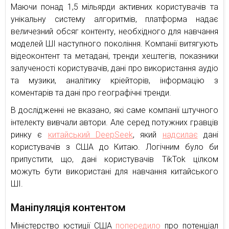
Маючи понад 1,5 мільярди активних користувачів та
унікальну систему алгоритмів, платформа надає
величезний обсяг контенту, необхідного для навчання
моделей ШІ наступного покоління. Компанії витягують
відеоконтент та метадані, тренди хештегів, показники
залученості користувачів, дані про використання аудіо
та музики, аналітику кріейторів, інформацію з
коментарів та дані про географічні тренди.
В дослідженні не вказано, які саме компанії штучного
інтелекту вивчали автори. Але серед потужних гравців
ринку є
китайський DeepSeek
, який
надсилає
дані
користувачів з США до Китаю. Логічним було би
припустити, що, дані користувачів TikTok цілком
можуть бути використані для навчання китайського
ШІ.
Маніпуляція контентом
Міністерство юстиції США
попередило
про потенціал