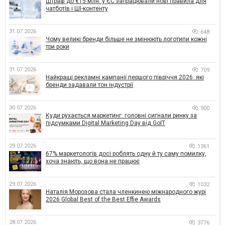
Штраф до €15 млн: у ЄС запрацювали нові правила для
чатботів і ШІ-контенту
31.07.2026
648
Чому великі бренди більше не змінюють логотипи кожні
три роки
31.07.2026
709
Найкращі рекламні кампанії першого півріччя 2026: які
бренди задавали тон індустрії
30.07.2026
900
Куди рухається маркетинг: головні сигнали ринку за
підсумками Digital Marketing Day від GoIT
29.07.2026
1361
67% маркетологів досі роблять одну й ту саму помилку,
хоча знають, що вона не працює
29.07.2026
1032
Наталія Морозова стала членкинею міжнародного журі
2026 Global Best of the Best Effie Awards
28.07.2026
3776