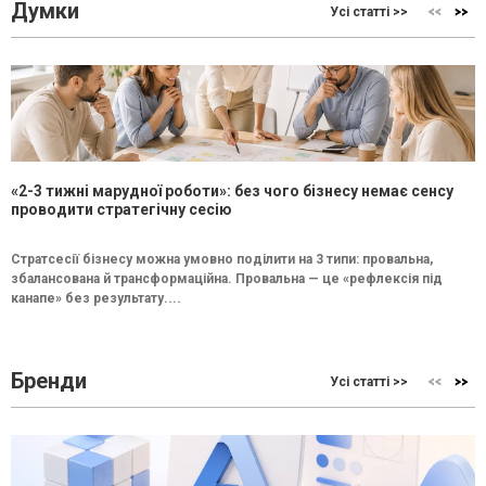
Думки
Усі статті >>
«2-3 тижні марудної роботи»: без чого бізнесу немає сенсу
проводити стратегічну сесію
Стратсесії бізнесу можна умовно поділити на 3 типи: провальна,
збалансована й трансформаційна. Провальна — це «рефлексія під
канапе» без результату....
Бренди
Усі статті >>