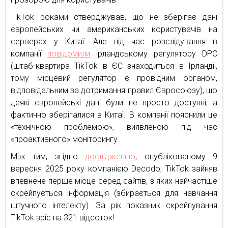
TikTok роками стверджував, що не зберігає дані
європейських чи американських користувачів на
серверах у Китаї. Але під час розслідування в
компанії
повідомили
ірландському регулятору DPC
(штаб-квартира TikTok в ЄС знаходиться в Ірландії,
тому місцевий регулятор є провідним органом,
відповідальним за дотримання правил Євросоюзу), що
деякі європейські дані були не просто доступні, а
фактично зберігалися в Китаї. В компанії пояснили це
«технічною проблемою», виявленою під час
«проактивного» моніторингу.
Між тим, згідно
дослідженню
, опублікованому 9
вересня 2025 року компанією Decodo, TikTok зайняв
впевнене перше місце серед сайтів, з яких найчастіше
скрейпується інформація (збирається для навчання
штучного інтелекту). За рік показник скрейпування
TikTok зріс на 321 відсоток!