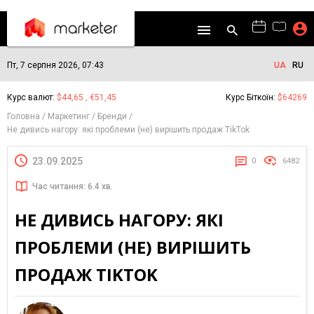
Пт, 7 серпня 2026, 07:43
UA
RU
Курс валют:
$44,65 , €51,45
Курс Біткоїн:
$64269
Головна
Маркетинг
Бренди
Не дивись нагору: які проблеми (не) вирішить продаж TikTok
23.09.2025
0
6482
Час читання: 6.4 хв.
НЕ ДИВИСЬ НАГОРУ: ЯКІ
ПРОБЛЕМИ (НЕ) ВИРІШИТЬ
ПРОДАЖ TIKTOK