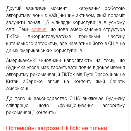
Другий важливий момент — керування роботою
алгоритмів: вони є найціннішим активом, який допоміг
залучити понад 1,5 мільярди користувачів в усьому
світі. Пекін
заявив
, що нова американська структура
TikTok використовуватиме принаймні частину
китайського алгоритму, але навчатиме його в США на
даних американських користувачів.
Американські чиновники наполягають на тому, що
будь-яка угода має гарантувати повне відокремлення
алгоритму рекомендацій TikTok від Byte Dance, інакше
Китай збереже вплив на контент, який бачать
американці.
До того ж законодавство США виключає будь-яку
співпрацю щодо «функціонування алгоритму
рекомендації контенту».
Потенційні загрози TikTok: не тільки