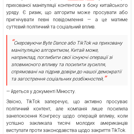
прихованої маніпуляції контентом з боку китайського
уряду. Є ризик, що алгоритм може просувати або
пригнічувати певні повідомлення — а це матиме
суттєвий політичний та соціальний вплив.
Скеровуючи Byte Dance або TikTok на приховану
маніпуляцію алгоритмом, Китай може,
наприклад, поглибити свої існуючі операції зі
зловмисного впливу та посилити зусилля,
спрямовані на підрив довіри до нашої демократії
та загострення соціальних розбіжностей,
— йдеться у документі Мінюсту.
Звісно, TikTok заперечує, що активно просуває
політичний контент, але компанія лише посилила
занепокоєння Конгресу щодо операцій впливу, коли
успішно закликала тисячі молодих американців
виступати проти законодавства щодо закриття TikTok.