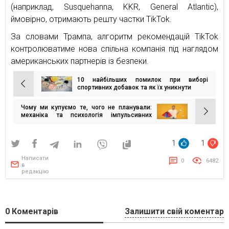
(наприклад, Susquehanna, KKR, General Atlantic),
ймовірно, отримають решту частки TikTok.
За словами Трампа, алгоритм рекомендацій TikTok
контролюватиме нова спільна компанія під наглядом
американських партнерів із безпеки.
10 найбільших помилок при виборі
Навігація
спортивних добавок та як їх уникнути
записів
Чому ми купуємо те, чого не планували:
механіка та психологія імпульсивних
покупок
1
1
Написати
0
6482
в
редакцію
0
Коментарів
Залишити свій коментар