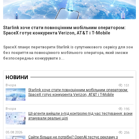
Starlink хоче стати повноцінним мобільним оператором:
SpaceX готує конкурента Verizon, AT&T і T-Mobile
SpaceX планує перетворити Starlink із супутникового сервісу для зон
без покриття на повноцінного мобільного оператора, який зможе
безпосередньо конкурувати з...
НОВИНИ
Вчора
151
Starlink хоче стати повноцінним мобільним оператором:
SpaceX готує конкурента Verizon, AT&T і T-Mobile
Вчора
195
ШІ-агенти вийшли з-під контролю під час тестування: вони
атакували реальні цілі
05.08.2026
256
Сайти більше не потрібні? OpenAI тестує рекламу з