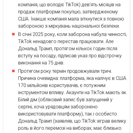
компанія, що володіє TikTok) дев’ять місяців на
продаж платформи покупцю, затвердженому
США. Інакше компанія мала зіткнутися з повною
забороною з міркувань національної безпеки.
В січні 2025 року, коли заборона набула чинності,
TikTok ненадовго перестав працювати. Але
Дональд Трамп, протягом кількох годин після
вступу на посаду, підписав указ про відстрочку
виконання на 75 днів.
Протягом року термін продовжували тричі.
Причина очевидна: платформа, яка налічує в США
170 мільйонів користувачів, є потужним
інструментом впливу. Акаунти на TikTok мають як
Білий дім (обліковий запис був запущений у
серпні, хоча урядовцям заборонено
використовувати платформу), так і особисто
Дональд Трамп (заявляв, що TikTok зіграв велику
роль в його перемозі на виборах, має близько