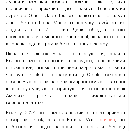
зміцнить медіаконгломерат родини Еллісонів, яка
надзвичайно прихильна до Трампа. Генеральний
директор Oracle Ларрі Еллісон нещодавно на кілька
днів обійшов Ілона Маска в переліку найбагатших
людей у світі. Його син Девід об’єднав свою
продюсерську компанію з Paramount, після чого нова
компанія надала Трампу безкоштовну рекламу.
Після ще кількох угод, що плануються, родина
Еллісонів може володіти кіностудією, телевізійними
стримерами, двома новинними мережами та мати
частку в TikTok. Якщо врахувати, що Oracle вже зараз
забезпечує значну частину хмарної обчислювальної
інфраструктури, якою користуються топові корпорації
Америки, рівень впливу вимальовується
безпрецедентний.
Коли у 2024 році американський конгрес приймав
заборону TikTok, сенатор Едвард Маркі
заявив
, що
побоювання щодо загрози національній безпеці