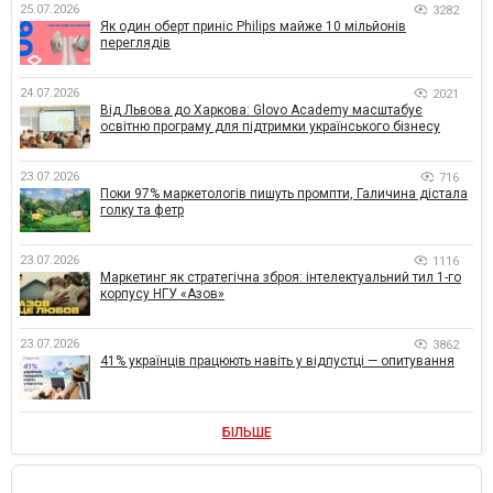
25.07.2026
3282
Як один оберт приніс Philips майже 10 мільйонів
переглядів
24.07.2026
2021
Від Львова до Харкова: Glovo Academy масштабує
освітню програму для підтримки українського бізнесу
23.07.2026
716
Поки 97% маркетологів пишуть промпти, Галичина дістала
голку та фетр
23.07.2026
1116
Маркетинг як стратегічна зброя: інтелектуальний тил 1-го
корпусу НГУ «Азов»
23.07.2026
3862
41% українців працюють навіть у відпустці — опитування
БІЛЬШЕ