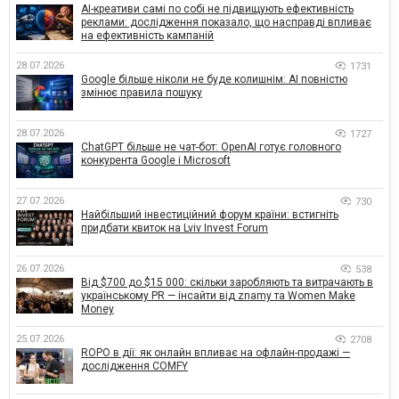
AI-креативи самі по собі не підвищують ефективність
реклами: дослідження показало, що насправді впливає
на ефективність кампаній
28.07.2026
1731
Google більше ніколи не буде колишнім: AI повністю
змінює правила пошуку
28.07.2026
1727
ChatGPT більше не чат-бот: OpenAI готує головного
конкурента Google і Microsoft
27.07.2026
730
Найбільший інвестиційний форум країни: встигніть
придбати квиток на Lviv Invest Forum
26.07.2026
538
Від $700 до $15 000: скільки заробляють та витрачають в
українському PR — інсайти від znamy та Women Make
Money
25.07.2026
2708
ROPO в дії: як онлайн впливає на офлайн-продажі —
дослідження COMFY