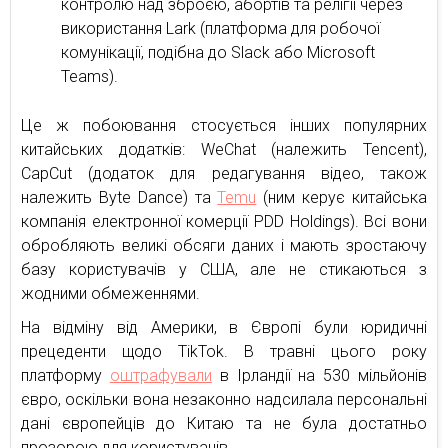
контролю над зброєю, абортів та релігії через
використання Lark (платформа для робочої
комунікації, подібна до Slack або Microsoft
Teams).
Це ж побоювання стосується інших популярних
китайських додатків: WeChat (належить Tencent),
CapCut (додаток для редагування відео, також
належить Byte Dance) та
Temu
(ним керує китайська
компанія електронної комерції PDD Holdings). Всі вони
обробляють великі обсяги даних і мають зростаючу
базу користувачів у США, але не стикаються з
жодними обмеженнями.
На відміну від Америки, в Європі були юридичні
прецеденти щодо TikTok. В травні цього року
платформу
оштрафували
в Ірландії на 530 мільйонів
євро, оскільки вона незаконно надсилала персональні
дані європейців до Китаю та не була достатньо
прозорою для користувачів.