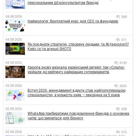
персональним ШІ-консультантом бренду
04.08.2026
368
Наймологія: безплатний курс для CEO та фаундерів
04.08.2026
311
Як поєднати стратегію, створену людьми, та AI-технології?
Кейс izi та агенції SHOTS
04.08.2026
4130
Європа знову визнала український ритейл: три «Сільпо»
увійшли до рейтингу найкращих супермаркетів
03.08.2026
3065
Вступ-2026: менеджмент вдруге став найпопулярнішою
спеціальністю, а кількість заяв — рекордна за 5 років
02.08.2026
438
WhatsApp прибиратиме повідомлення брендів з основних
чатів: що зміниться для бізнесу
02.08.2026
575