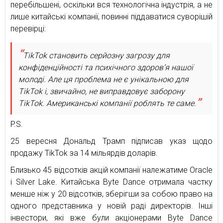
перебільшені, оскільки вся технологічна індустрія, а не
лише китайські компанії, повинні піддаватися суворішій
перевірці:
TikTok становить серйозну загрозу для
конфіденційності та психічного здоров’я нашої
молоді. Але ця проблема не є унікальною для
TikTok і, звичайно, не виправдовує заборону
TikTok. Американські компанії роблять те саме.
P.S.
25 вересня Дональд Трамп підписав указ щодо
продажу TikTok за 14 мільярдів доларів.
Близько 45 відсотків акцій компанії належатиме Oracle
і Silver Lake. Китайська Byte Dance отримала частку
менше ніж у 20 відсотків, зберігши за собою право на
одного представника у новій раді директорів. Інші
інвестори, які вже були акціонерами Byte Dance