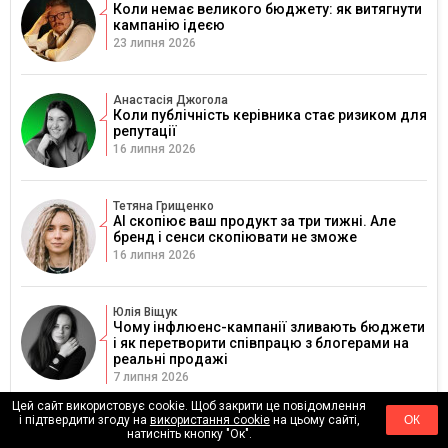
Коли немає великого бюджету: як витягнути
кампанію ідеєю
23 липня 2026
Анастасія Джогола
Коли публічність керівника стає ризиком для
репутації
16 липня 2026
Тетяна Грищенко
AI скопіює ваш продукт за три тижні. Але
бренд і сенси скопіювати не зможе
16 липня 2026
Юлія Віщук
Чому інфлюенс-кампанії зливають бюджети
і як перетворити співпрацю з блогерами на
реальні продажі
7 липня 2026
Цей сайт використовує cookie. Щоб закрити це повідомлення
і підтвердити згоду на
використання cookie
на цьому сайті,
ОК
Дарʼя Черкашина
натисніть кнопку "Ок".
Стратегія, яка працює: як перетворити