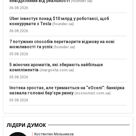
невідрізними від реальності
(founder.ua)
06.08.2026
Uber інвестує понад $10 млрд у роботаксі, щоб
конкурувати з Tesla
(founder.ua)
06.08.2026
7 потужних способів перетворити відмову на нові
можливості та успіх
(founder.ua)
05.08.2026
5 жіночих ароматів, які збирають найбільше
компліментів
(margosha.com.ua)
05.08.2026
Іпотека зростає, але тримається на “єОселі”: банкірка
назвала головні бар’єри ринку
(economist.com.ua)
05.08.2026
ЛІДЕРИ ДУМОК
Костянтин Мельников