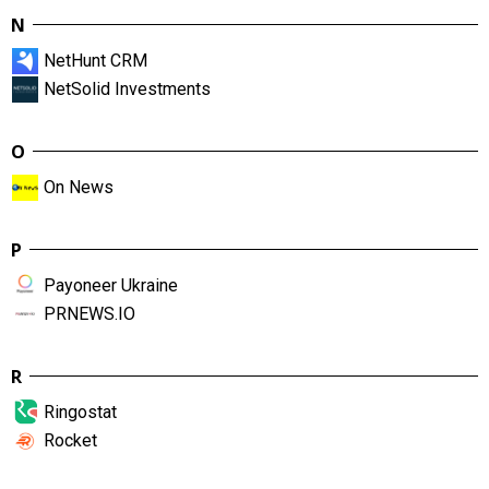
N
NetHunt CRM
NetSolid Investments
O
On News
P
Payoneer Ukraine
PRNEWS.IO
R
Ringostat
Rocket