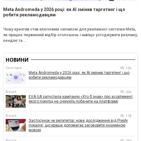
Meta Andromeda у 2026 році: як AI змінив таргетинг і що
робити рекламодавцям
Чому креатив став ключовим сигналом для рекламної системи Meta,
як працює первинний відбір оголошень і навіщо узгоджувати рекламу,
лендінг та...
НОВИНИ
Сьогодні
126
Meta Andromeda у 2026 році: як AI змінив таргетинг і що
робити рекламодавцям
Вчора
206
EVA.UA запустила кампанію «Хто б знав» про асортимент,
якого покупці не очікують побачити на платформі
Вчора
178
Застосунок чи репетитор: нове дослідження від Preply
показує, що краще допомагає заговорити іноземною
мовою
Вчора
760