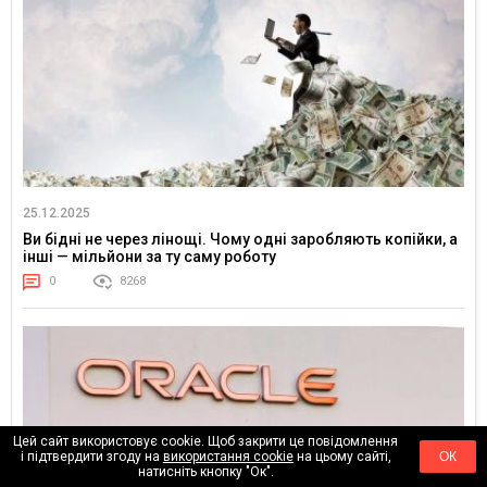
25.12.2025
Ви бідні не через лінощі. Чому одні заробляють копійки, а
інші — мільйони за ту саму роботу
0
8268
Цей сайт використовує cookie. Щоб закрити це повідомлення
і підтвердити згоду на
використання cookie
на цьому сайті,
ОК
натисніть кнопку "Ок".