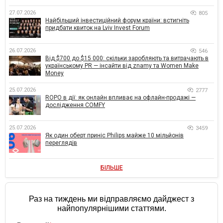
27.07.2026
805
Найбільший інвестиційний форум країни: встигніть
придбати квиток на Lviv Invest Forum
26.07.2026
546
Від $700 до $15 000: скільки заробляють та витрачають в
українському PR — інсайти від znamy та Women Make
Money
25.07.2026
2777
ROPO в дії: як онлайн впливає на офлайн-продажі —
дослідження COMFY
25.07.2026
3459
Як один оберт приніс Philips майже 10 мільйонів
переглядів
БІЛЬШЕ
Раз на тиждень ми відправляємо дайджест з
найпопулярнішими статтями.