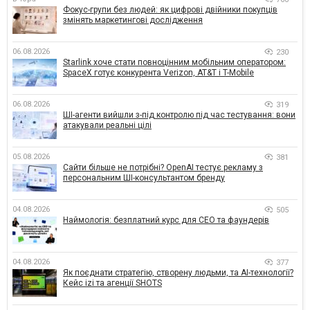
Фокус-групи без людей: як цифрові двійники покупців
змінять маркетингові дослідження
06.08.2026
230
Starlink хоче стати повноцінним мобільним оператором:
SpaceX готує конкурента Verizon, AT&T і T-Mobile
06.08.2026
319
ШІ-агенти вийшли з-під контролю під час тестування: вони
атакували реальні цілі
05.08.2026
381
Сайти більше не потрібні? OpenAI тестує рекламу з
персональним ШІ-консультантом бренду
04.08.2026
505
Наймологія: безплатний курс для CEO та фаундерів
04.08.2026
377
Як поєднати стратегію, створену людьми, та AI-технології?
Кейс izi та агенції SHOTS