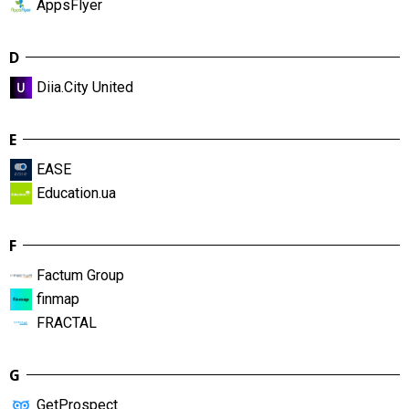
AppsFlyer
D
Diia.City United
E
EASE
Education.ua
F
Factum Group
finmap
FRACTAL
G
GetProspect