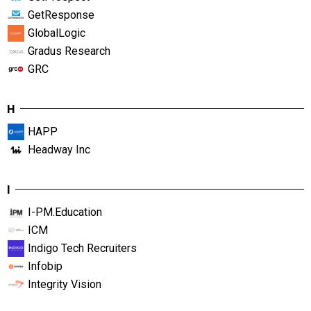
GetResponse
GlobalLogic
Gradus Research
GRC
H
HAPP
Headway Inc
I
I-PM.Education
ICM
Indigo Tech Recruiters
Infobip
Integrity Vision