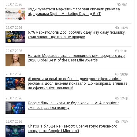
30.07.2026
961
Куди рухається маркетинг: головні сигнали ринку за
підсумками Digital Marketing Day від GoIT
29.07.2026
1428
67% маркетологів досі роблять одну й ту саму помилку,
хоча знають, що вона не працює
29.07.2026
1101
Наталія Морозова стала членкинею міжнародного журі
2026 Global Best of the Best Effie Awards
28.07.2026
3839
AI-креативи самі по собі не підвищують ефективність
реклами: дослідження показало, що насправді впливає
на ефективність кампаній
28.07.2026
1748
Google більше ніколи не буде колишнім: AI повністю
змінює правила пошуку
28.07.2026
1739
ChatGPT більше не чат-бот: OpenAI готує головного
конкурента Google і Microsoft