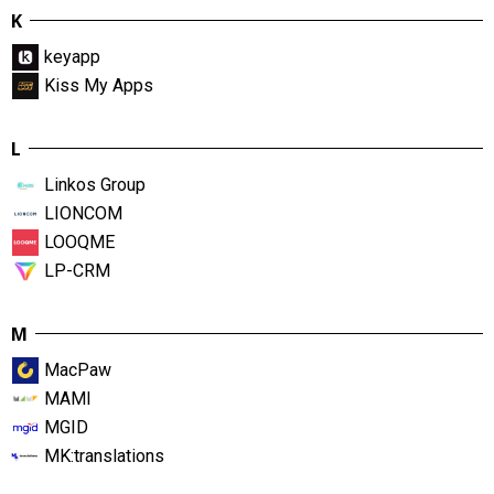
K
keyapp
Kiss My Apps
L
Linkos Group
LIONCOM
LOOQME
LP-CRM
M
MacPaw
MAMI
MGID
MK:translations