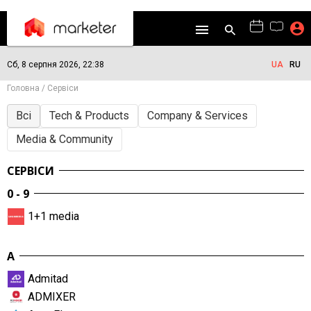
Сб, 8 серпня 2026, 22:38
UA
RU
Головна
Сервіси
Всі
Tech & Products
Company & Services
Media & Community
СЕРВІСИ
0 - 9
1+1 media
A
Admitad
ADMIXER