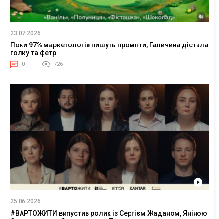
23.07.2026
Поки 97% маркетологів пишуть промпти, Галичина дістала
голку та фетр
0
726
25.06.2026
#ВАРТОЖИТИ випустив ролик із Сергієм Жаданом, Яніною