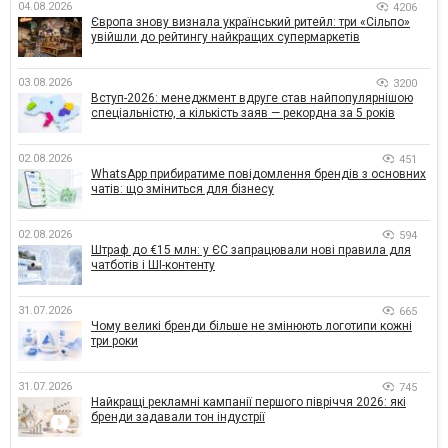
04.08.2026
4206
Європа знову визнала український ритейл: три «Сільпо»
увійшли до рейтингу найкращих супермаркетів
03.08.2026
3200
Вступ-2026: менеджмент вдруге став найпопулярнішою
спеціальністю, а кількість заяв — рекордна за 5 років
02.08.2026
451
WhatsApp прибиратиме повідомлення брендів з основних
чатів: що зміниться для бізнесу
02.08.2026
594
Штраф до €15 млн: у ЄС запрацювали нові правила для
чатботів і ШІ-контенту
31.07.2026
665
Чому великі бренди більше не змінюють логотипи кожні
три роки
31.07.2026
745
Найкращі рекламні кампанії першого півріччя 2026: які
бренди задавали тон індустрії