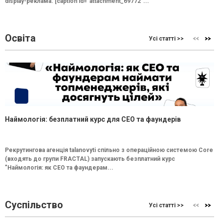
display-реклама. [caption id="attachment_69772"...
Освіта
Усі статті >>
Наймологія: безплатний курс для CEO та фаундерів
Рекрутингова агенція talanovyti спільно з операційною системою Core
(входять до групи FRACTAL) запускають безплатний курс
"Наймологія: як СEO та фаундерам...
Суспільство
Усі статті >>