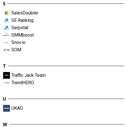
S
SalesDoubler
SE Ranking
Serpstat
SMMboost
Snov.io
SOM
T
Traffic Jack Team
TrendHERO
U
UKAD
W