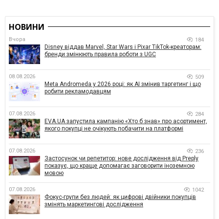
НОВИНИ
Вчора
184
Disney віддав Marvel, Star Wars і Pixar TikTok-креаторам:
бренди змінюють правила роботи з UGC
08.08.2026
509
Meta Andromeda у 2026 році: як AI змінив таргетинг і що
робити рекламодавцям
07.08.2026
284
EVA.UA запустила кампанію «Хто б знав» про асортимент,
якого покупці не очікують побачити на платформі
07.08.2026
236
Застосунок чи репетитор: нове дослідження від Preply
показує, що краще допомагає заговорити іноземною
мовою
07.08.2026
1042
Фокус-групи без людей: як цифрові двійники покупців
змінять маркетингові дослідження