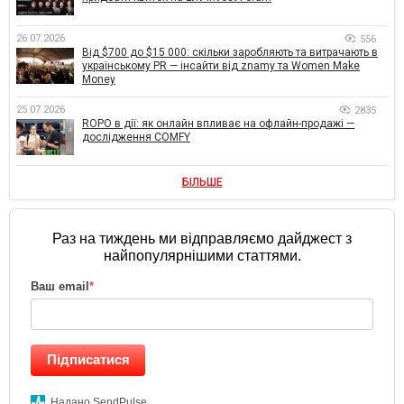
26.07.2026
556
Від $700 до $15 000: скільки заробляють та витрачають в
українському PR — інсайти від znamy та Women Make
Money
25.07.2026
2835
ROPO в дії: як онлайн впливає на офлайн-продажі —
дослідження COMFY
БІЛЬШЕ
Раз на тиждень ми відправляємо дайджест з
найпопулярнішими статтями.
Ваш email
*
Підписатися
Надано SendPulse