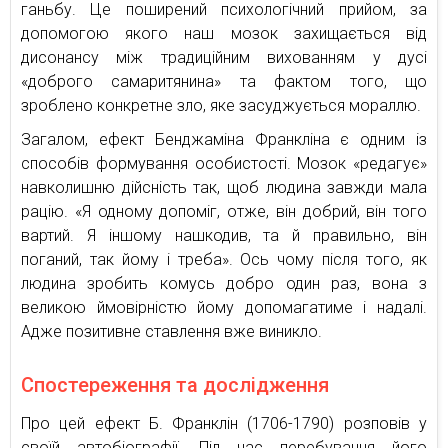
ганьбу. Це поширений психологічний прийом, за
допомогою якого наш мозок захищається від
дисонансу між традиційним вихованням у дусі
«доброго самаритянина» та фактом того, що
зроблено конкретне зло, яке засуджується мораллю.
Загалом, ефект Бенджаміна Франкліна є одним із
способів формування особистості. Мозок «редагує»
навколишню дійсність так, щоб людина завжди мала
рацію. «Я одному допоміг, отже, він добрий, він того
вартий. Я іншому нашкодив, та й правильно, він
поганий, так йому і треба». Ось чому після того, як
людина зробить комусь добро один раз, вона з
великою ймовірністю йому допомагатиме і надалі.
Адже позитивне ставлення вже виникло.
Спостереження та дослідження
Про цей ефект Б. Франклін (1706-1790) розповів у
своїй автобіографії. Під час перебування його