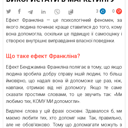
3
0
Ефект Франкліна — це психологічний феномен, за
якого людина починає краще ставитися до того, кому
вона допомогла, оскільки це підвищує її самооцінку і
створює внутрішнє виправдання власної поведінки.
Що таке ефект Франкліна?
Ефект Бенджаміна Франкліна полягає в тому, що якщо
людина зробила добру справу іншій людині, то більш
ймовірно, що надалі вона їй допоможе ще раз, ніж,
навпаки, отримає від неї допомогу. Якщо те саме
сказати простими словами, то це звучить так: «Ми
любимо тих, КОМУ МИ допомогли».
Виділені слова у цій фразі основні. Здавалося б, ми
маємо любити тих, хто допоміг нам. Так, правильно,
але не обов’язково. Тому що допомагати можуть з