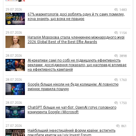
29.07.2026
1483
67% маркетологів досі роблять одну й ту саму помилку,
хоча знають, що вона не працює
29.07.2026
1154
Наталія Морозова стала членкинею міжнародного журі
2026 Global Best of the Best Effie Awards
28.07.2026
3898
AI-креативи самі по собі не підвищують ефективність
реклами: дослідження показало, що насправді впливає
на ефективність кампаній
28.07.2026
1760
Google більше ніколи не буде колишнім: AI повністю
змінює правила пошуку
28.07.2026
1750
ChatGPT більше не чат-бот: OpenAI готує головного
конкурента Google і Microsoft
27.07.2026
861
Найбільший інвестиційний форум країни: встигніть
придбати квиток на Lviv Invest Forum