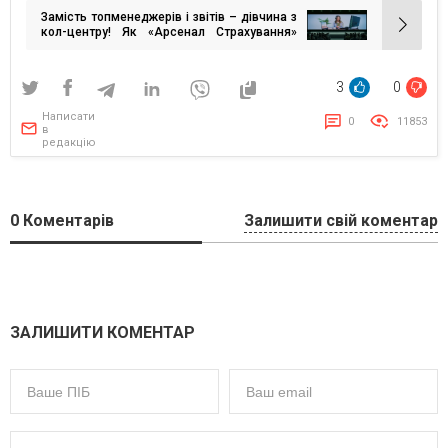
записів
Замість топменеджерів і звітів – дівчина з
кол-центру! Як «Арсенал Страхування»
перевернув канони корпоративних
святкувань
3
0
Написати
0
11853
в
редакцію
0
Коментарів
Залишити свій коментар
ЗАЛИШИТИ КОМЕНТАР