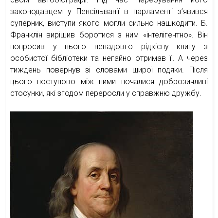
законодавцем у Пенсільванії в парламенті з’явився
суперник, виступи якого могли сильно нашкодити. Б.
Франклін вирішив боротися з ним «інтелігентно». Він
попросив у нього ненадовго рідкісну книгу з
особистої бібліотеки та негайно отримав її. А через
тиждень повернув зі словами щирої подяки. Після
цього поступово між ними почалися доброзичливі
стосунки, які згодом переросли у справжню дружбу.