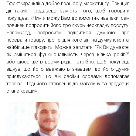
Ефект Франкліна добре працює у маркетингу. Принцип
дії такий. Продавець замість того, щоб говорити
покупцеві: «Чим я можу Вам допомогти», навпаки, сам
повинен попросити його про якусь нескладну послугу.
Наприклад, попросити поділитися думкою про
переваги товару, про те, для кого він, на думку клієнта,
найбільше підходить. Можна запитати: “Як Ви думаєте,
як зміниться функціональність через кілька років?”
або щось ще в цьому роді. Потрібно, щоб покупець
відчув, що його вважають знавцем, до його думки
прислухаються, що він своїми словами допомагає
торгівлі. Тоді його ставлення до магазину та продавця
стане кращим.