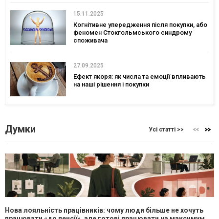
15.11.2025
Когнітивне упередження після покупки, або
феномен Стокгольмського синдрому
споживача
27.09.2025
Ефект якоря: як числа та емоції впливають
на наші рішення і покупки
Думки
Усі статті >>
Нова лояльність працівників: чому люди більше не хочуть
працювати «до пенсії», але готові працювати на максимум