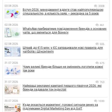
03.08.2026
3308
Вступ-2026: менеджмент вдруге став найпопулярнішою
спеціальністю, а кількість заяв — рекордна за 5 років
02.08.2026
461
WhatsApp прибиратиме повідомлення брендів з основних
чатів: що зміниться для бізнесу
02.08.2026
606
Штраф до €15 млн: у ЄС запрацювали нові правила для
чатботів і ШІ-контенту
31.07.2026
675
Чому великі бренди більше не змінюють логотипи кожні
три роки
31.07.2026
763
Найкращі рекламні кампанії першого півріччя 2026: які
бренди задавали тон індустрії
30.07.2026
1030
Куди рухається маркетинг: головні сигнали ринку за
підсумками Digital Marketing Day від GoIT