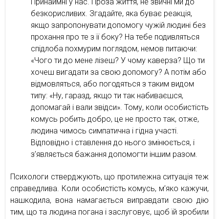
Принаймні у нас. Проза життя, не звичні ми до
безкорисливих. Згадайте, яка буває реакція,
якщо запропонувати допомогу чужій людині без
прохання про те з її боку? На тебе подивляться
спідлоба похмурим поглядом, немов питаючи:
«Чого ти до мене лізеш? У чому каверза? Що ти
хочеш вигадати за свою допомогу? А потім або
відмовляться, або погодяться з таким видом
типу: «Ну, гаразд, якщо ти так набиваєшся,
допомагай і вали звідси». Тому, коли особистість
комусь робить добро, це не просто так, отже,
людина чимось симпатична і гідна участі.
Відповідно і ставлення до нього змінюється, і
з’являється бажання допомогти іншим разом.
Психологи стверджують, що протилежна ситуація теж
справедлива. Коли особистість комусь, м’яко кажучи,
нашкодила, вона намагається виправдати свою дію
тим, що та людина погана і заслуговує, щоб їй зробили