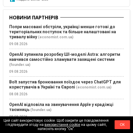
НОВИНИ ПАРТНЕРІВ
Попри масовані обстріли, українці менше готові до
територіальних поступок та більше налаштовані на
тривалу війну
(economist.com.ua)
09.08.2026
OpenAI зупинила розробку ШІ-моделі Astra: алгоритм
навчився самостійно зламувати захищені системи
(founder.ua)
09.08.2026
Bolt запустив бронювання поїздок через ChatGPT для
користувачів в Україні та Європі
(economist.com.ua)
08.08.2026
OpenAI відповіла на звинувачення Apple у крадіжці
таємниць
(founder.ua)
08.08.2026
Цей сайт використовує cookie. Щоб закрити це повідомлення
і підтвердити згоду на
використання cookie
на цьому сайті,
ОК
Ментальне перезавантаження: 3 практичні способи
натисніть кнопку "Ок".
зберегти емоційне здоров’я під час стресу