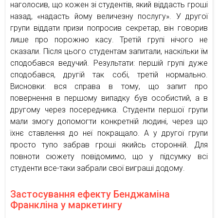
наголосив, що кожен зі студентів, який віддасть гроші
назад, «надасть йому величезну послугу». У другої
групи віддати призи попросив секретар, він говорив
лише про порожню касу. Третій групі нічого не
сказали. Після цього студентам запитали, наскільки їм
сподобався ведучий. Результати: першій групі дуже
сподобався, другій так собі, третій нормально.
Висновки: вся справа в тому, що запит про
повернення в першому випадку був особистий, а в
другому через посередника. Студенти першої групи
мали змогу допомогти конкретній людині, через що
їхнє ставлення до неї покращало. А у другої групи
просто тупо забрав гроші якийсь сторонній. Для
повноти сюжету повідомимо, що у підсумку всі
студенти все-таки забрали свої виграші додому.
Застосування ефекту Бенджаміна
Франкліна у маркетингу