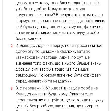
допомога — це чудово, благородно і взагалі з
усіх боків добре. Кому ж не хочеться
почуватися лицарем? В результаті автоматично
формується позитивне ставлення до тієї людини,
якій було надано допомогу, тому що, фактично,
завдяки їй з’явилася можливість відчути себе
благородною.
Якщо до людини звернулися з проханням про
допомогу, то це можна кваліфікувати як
«замасковані лестощі». Адже, по суті, це
визнання того факту, що в нього більше знань,
досвіду, сил, засобів тощо. Це підвищує
самооцінку. Кожному приємно бути корифеєм
серед незнаючих та нездатних.
У переважній більшості випадків особа не
буде допомагати будь-кому. Винятки є, не
перевелися ще альтруїсти, що летять на виручку
до всіх без розбору, але це вид, що вимирає.