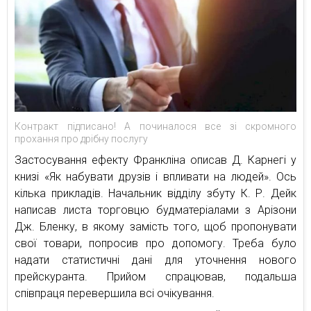
Контракт підписано! А починалося все зі скромного
прохання про дрібну послугу
Застосування ефекту Франкліна описав Д. Карнегі у
книзі «Як набувати друзів і впливати на людей». Ось
кілька прикладів. Начальник відділу збуту К. Р. Дейк
написав листа торговцю будматеріалами з Арізони
Дж. Бленку, в якому замість того, щоб пропонувати
свої товари, попросив про допомогу. Треба було
надати статистичні дані для уточнення нового
прейскуранта. Прийом спрацював, подальша
співпраця перевершила всі очікування.