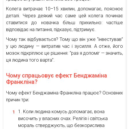
Колега витрачає 10–15 хвилин, допомагає, пояснює
деталі. Через деякий час саме цей колега починає
ставитися до новачка більш прихильно: частіше
відповідає на питання, підказує, підтримує.
Чому так відбувається? Тому що він уже “інвестував”
у цю людину — витратив час і зусилля. А отже, його
мозок підкріплює це рішення: “раз я допоміг — значить,
ця людина того варта”.
Чому спрацьовує ефект Бенджаміна
Франкліна?
Чому ефект Бенджаміна Франкліна працює? Основних
причин три:
Коли людина комусь допомагає, вона
височить у власних очах. Релігія і світська
мораль стверджують, що безкорислива