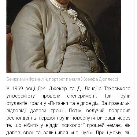
Бенджамін Франклін, портрет пензля Жозефа Дюплессі
У 1969 році Дж. Джекер та Д. Ленді з Техаського
університету провели експеримент. Три групи
студентів грали у «Питання та відповіді». За правильні
відповіді давали гроші. Потім ведучий попросив
респондентів першої групи повернути виграші через
те, що нібито у відділі психології грошей немає, він
давав свої та залишився «на нулі». При цьому він