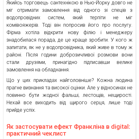
Якийсь торговець сантехнікою в Нью-Йорку довго не
міг отримати замовлення від одного зі спеців з
водопровідних систем, який терпіти не міг
комівояжерів. Тоді він попросив його про послугу.
Фірма хотіла відкрити нову філію і менеджеру
знадобилася порада, де це краще зробити. У кого ж
запитати, як не у водопровідника, який живе в тому ж
районі. Після години доброзичливої розмови вони
стали друзями, принагідно підписавши велике
замовлення на обладнання.
Що у цих прикладах найголовніше? Кожна людина
прагне визнання та високої оцінки. Але у відносинах не
повинно бути жодної фальші, лестощів, нещирості.
Нехай все виходить від щирого серця, лише тоді
прийде успіх.
Як застосувати ефект Франкліна в digital:
практичний чеклист