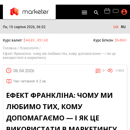
Пн, 10 серпня 2026, 06:02
UA
RU
Курс валют:
$44,65 , €51,60
Курс Біткоїн:
$64961
Головна
Психологія
Ефект Франкліна: чому ми любимо тих, кому допомагаємо — і як це
використати в маркетингу
06.04.2026
0
11853
Час читання: 6.2 хв.
ЕФЕКТ ФРАНКЛІНА: ЧОМУ МИ
ЛЮБИМО ТИХ, КОМУ
ДОПОМАГАЄМО — І ЯК ЦЕ
ВИКОРИСТАТИ В МАРКЕТИНГУ