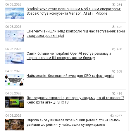
06.08.2026
284
Starlink хоче стати повноцінним мобільним оператором:
SpaceX готує конкурента Verizon, AT&T і T-Mobile
06.08.2026
422
ШІ-агенти вийшли з-під контролю під час тестування: вони
атакували реальні цілі
05.08.2026
480
Сайти більше не потрібні? OpenAI тестує рекламу з
персональним ШІ-консультантом бренду
04.08.2026
608
Наймологія: безплатний курс для CEO та фаундерів
04.08.2026
439
Як поєднати стратегію, створену людьми, та AI-технології?
Кейс izi та агенції SHOTS
04.08.2026
4267
Європа знову визнала український ритейл: три «Сільпо»
увійшли до рейтингу найкращих супермаркетів