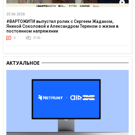
25.06.2026
#ВАРТОЖИТИ выпустил ролик с Сергеем Жаданом,
Яниной Соколовой и Александром Тереном о жизни в
постоянном напряжении
0
3136
АКТУАЛЬНОЕ