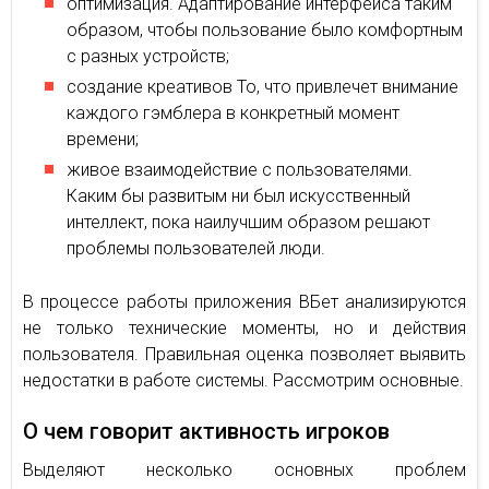
оптимизация. Адаптирование интерфейса таким
образом, чтобы пользование было комфортным
с разных устройств;
создание креативов То, что привлечет внимание
каждого гэмблера в конкретный момент
времени;
живое взаимодействие с пользователями.
Каким бы развитым ни был искусственный
интеллект, пока наилучшим образом решают
проблемы пользователей люди.
В процессе работы приложения ВБет анализируются
не только технические моменты, но и действия
пользователя. Правильная оценка позволяет выявить
недостатки в работе системы. Рассмотрим основные.
О чем говорит активность игроков
Выделяют несколько основных проблем