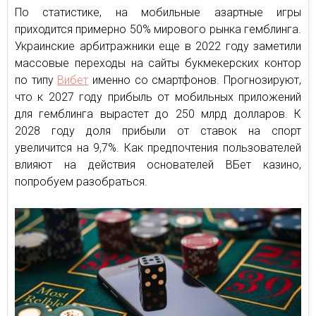
По статистике, на мобильные азартные игры
приходится примерно 50% мирового рынка гемблинга.
Украинские арбитражники еще в 2022 году заметили
массовые переходы на сайты букмекерских контор
по типу
Вибет
именно со смартфонов. Прогнозируют,
что к 2027 году прибыль от мобильных приложений
для гемблинга вырастет до 250 млрд долларов. К
2028 году доля прибыли от ставок на спорт
увеличится на 9,7%. Как предпочтения пользователей
влияют на действия основателей ВБет казино,
попробуем разобраться.