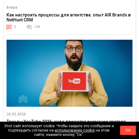
Вчера
Как настроить процессы для агентства: опыт AIR Brands в
NetHunt CRM
0
168
24.02.2026
Тренды YouTube 2026: куда движется внимание зрителя
Этот сайт использует cookie. Чтобы закрыть это сообщение и
0
18168
подтвердить согласие на
использование cookie
на этом
ОК
сайте, нажмите кнопку "Ок".