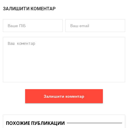
ЗАЛИШИТИ КОМЕНТАР
Залишити коментар
ПОХОЖИЕ ПУБЛИКАЦИИ