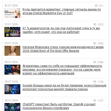
30.07.2026
911
Куда двигается маркетинг: главные сигналы рынка по
итогам Digital Marketing Day от GoIT
29.07.2026
1372
67 % маркетологов до сих пор допускают одну и ту же
ошибку, хотя знают, что она не работает
29.07.2026
1042
Наталья Морозова стала членом международного жюри
2026 Global Best of the Best Effie Awards
28.07.2026
3786
AI-креативы сами по себе не повышают эффективность
рекламы: исследование показало, что на самом деле
влияет на эффективность кампаний
28.07.2026
1734
Google больше никогда не будет прежним: искусственный
интеллект полностью меняет правила поиска
28.07.2026
1727
ChatGPT перестает быть чат-ботом. OpenAI создает
полноценную бизнес-платформу