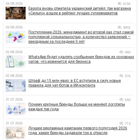
04.08.2026
4150
Европа вновь отметила украинский ритейл: три магазина
«Сильпо» вошли в рейтинг лучших супермаркетов
03.08.2026
3092
Поступление-2026: менеджмент во второй раз стал самой
популярной специальностью, а количество заявлений —
рекордным за последние 5 лет
02.08.2026
440
WhatsApp будет удалять сообщения брендов из основных
чатов: что изменится для бизнеса
02.08.2026
576
Штраф до 15 млн евро: в ЕС вступили в силу новые
правила для чат-ботов и ИИ-контента
31.07.2026
650
Почему крупные бренды больше не меняют логотипы
каждые три года
31.07.2026
713
Лучшие рекламные кампании первого полугодия 2026
года: какие бренды задавали тон в отрасли