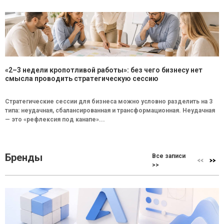
«2–3 недели кропотливой работы»: без чего бизнесу нет
смысла проводить стратегическую сессию
Стратегические сессии для бизнеса можно условно разделить на 3
типа: неудачная, сбалансированная и трансформационная. Неудачная
— это «рефлексия под канапе»...
Бренды
Все записи
>>