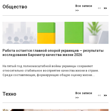
Общество
Все записи
>>
Работа остается главной опорой украинцев — результаты
исследования Барометр качества жизни 2026
На пятый год полномасштабной войны украинцы сохраняют
относительно стабильное восприятие качества жизни в стране.
Среди составляющих, формирующих общую оценку жизни...
Техно
Все записи
>>