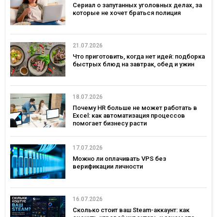
Сериал о запутанных уголовных делах, за
которые не хочет браться полиция
21.07.2026
Что приготовить, когда нет идей: подборка
быстрых блюд на завтрак, обед и ужин
18.07.2026
Почему HR больше не может работать в
Excel: как автоматизация процессов
помогает бизнесу расти
17.07.2026
Можно ли оплачивать VPS без
верификации личности
16.07.2026
Сколько стоит ваш Steam-аккаунт: как