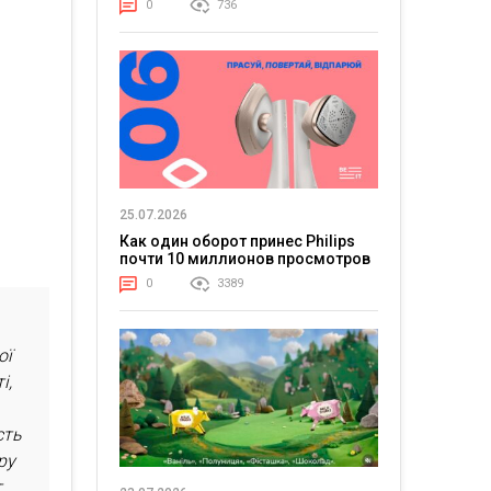
0
736
25.07.2026
Как один оборот принес Philips
почти 10 миллионов просмотров
0
3389
ої
і,
сть
ру
т