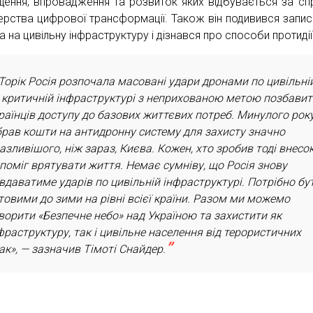
щення, впровадження та розвиток яких відбувається за сп
терства цифрової трансформації. Також він подивився запис
 на цивільну інфраструктуру і дізнався про способи протидії
Торік Росія розпочала масовані удари дронами по цивільні
 критичній інфраструктурі з неприхованою метою позбави
раїнців доступу до базових життєвих потреб. Минулого рок
брав кошти на антидронну систему для захисту значно
азливішого, ніж зараз, Києва. Кожен, хто зробив тоді внесок
поміг врятувати життя. Немає сумніву, що Росія знову
вдаватиме ударів по цивільній інфраструктурі. Потрібно бу
товими до зими на рівні всієї країни. Разом ми можемо
ворити «Безпечне небо» над Україною та захистити як
фраструктуру, так і цивільне населення від терористичних
ак», — зазначив Тімоті Снайдер.