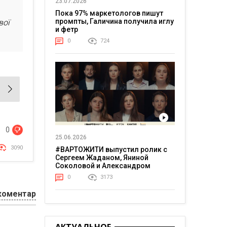
23.07.2026
Пока 97% маркетологов пишут
промпты, Галичина получила иглу
вої
и фетр
0
724
0
25.06.2026
3090
#ВАРТОЖИТИ выпустил ролик с
Сергеем Жаданом, Яниной
Соколовой и Александром
Тереном о жизни в постоянном
0
3173
напряжении
коментар