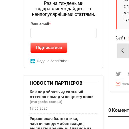
Раз на тиждень ми
ст
відправляємо дайджест з
ін
найпопулярнішими статтями.
тр
Ваш email
*
Сайт:
Підписатися
Нав
по
Надано SendPulse
зап
НОВОСТИ ПАРТНЕРОВ
Нап
Как подобрать идеальный
оттенок помады по цвету кожи
(margosha.com.ua)
17.06.2026
0
Комент
Украинская баллистика,
частичная демобилизация,
выплаты военным. Главное из