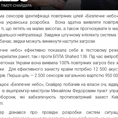
ма сенсорів ідентифікації повітряних цілей «Безпечне небо
на українська розробка. Вона здатна виявляти повітряні
ь ті, що летять на малих висотах, а також прогнозувати їх м
одальшої нейтралізації. Завдяки штучному інтелекту система
бачає, звідки можуть виникнути наступні загрози.
ечне небо» ефективно показала себе в тестовому реж
 крилатих ракет, так і проти БПЛА Shahed 136. Під час випро
регіонах України вона виявила 100% повітряних загроз без 
ки. Для ефективного захисту країни потрібно 12 500 акус
рів. Перша ціль — 2 500 сенсорів загальною вартістю 950 00
ацює «Безпечне небо», Снайдер побачив на власні очі, відв
 із віцепрем’єр-міністром Михайлом Федоровим пункт упра
борони, які забезпечують протиповітряний захист Киї
і.
дер дізнався про провідні розробки систем ситуаці