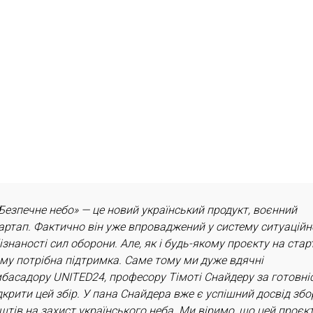
Безпечне небо» — це новий український продукт, воєнний
артап. Фактично він уже впроваджений у систему ситуаційн
ізнаності сил оборони. Але, як і будь-якому проєкту на старт
му потрібна підтримка. Саме тому ми дуже вдячні
басадору UNITED24, професору Тімоті Снайдеру за готовні
дкрити цей збір. У пана Снайдера вже є успішний досвід збо
штів на захист українського неба. Ми віримо, що цей проєк