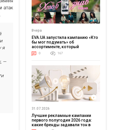
рияння
и атак
.
Вчера
й
EVA.UA запустила кампанию «Кто
ти
бы мог подумать» об
ассортименте, который
у я
покупатели не ожидают увидеть
0
167
на платформе
, —
ти
31.07.2026
Лучшие рекламные кампании
первого полугодия 2026 года:
какие бренды задавали тон в
отрасли