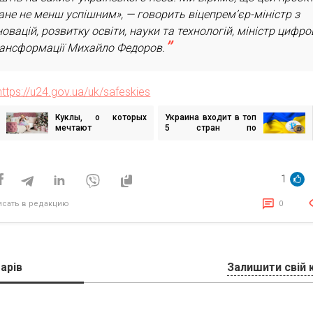
ане не менш успішним», — говорить віцепрем’єр-міністр з
новацій, розвитку освіти, науки та технологій, міністр цифро
ансформації Михайло Федоров.
https://u24.gov.ua/uk/safeskies
Куклы, о которых
Украина входит в топ
игация
мечтают
5 стран по
современные
популярности
девочки: ТОП-4
криптовалют —
исям
Chainalysis
1
исать в редакцию
0
арів
Залишити свій 