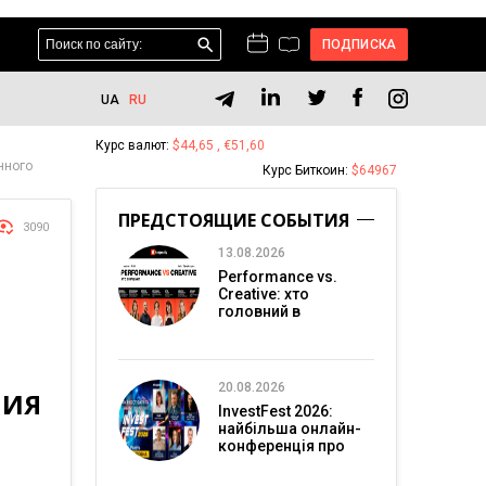
ПОДПИСКА
UA
RU
Курс валют:
$44,65 , €51,60
нного
Курс Биткоин:
$64967
ПРЕДСТОЯЩИЕ СОБЫТИЯ
3090
13.08.2026
Performance vs.
Creative: хто
головний в
перформанс-
маркетингу?
20.08.2026
НИЯ
InvestFest 2026:
найбільша онлайн-
конференція про
інвестиції