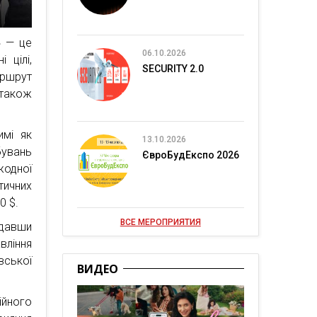
» — це
06.10.2026
 цілі,
SECURITY 2.0
аршрут
 також
имі як
13.10.2026
бувань
ЄвроБудЕкспо 2026
жодної
тичних
0 $.
ВСЕ МЕРОПРИЯТИЯ
ідавши
вління
вської
ВИДЕО
йного