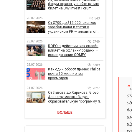
форум страны: успейте купить
билет на Lviv Invest Forum
26.07.2026
543
От $700 до $15 000: сколько
зарабатывают и тратят в
украинском PR — инсайты от
znamy и Women Make Money
25.07.2026
2749
ROPO в действии: как онлайн
влияет на офлайн-продажи —
исследование COMFY
25.07.2026
3389
Как один оборот принес Philips
почти 10 миллионов
просмотров
«
24.07.2026
2027
От Львова до Харькова: Glovo
ст
Academy масштабирует
образовательную программу по
об
поддержке украинского
йо
бизнеса
БОЛЬШЕ
ам
ві
ко