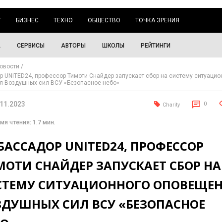
Г
БИЗНЕС
ТЕХНО
ОБЩЕСТВО
ТОЧКА ЗРЕНИЯ
А
СЕРВИСЫ
АВТОРЫ
ШКОЛЫ
РЕЙТИНГИ
овости
 UNITED24, профессор Тимоти Снайдер запускает сбор на систему ситуацио
я Воздушных сил ВСУ «Безопасное небо»
.11.2023
0
Charity
мя чтения: 1.7 мин.
АСCАДОР UNITED24, ПРОФЕССОР
МОТИ СНАЙДЕР ЗАПУСКАЕТ СБОР НА
СТЕМУ СИТУАЦИОННОГО ОПОВЕЩЕ
ЗДУШНЫХ СИЛ ВСУ «БЕЗОПАСНОЕ