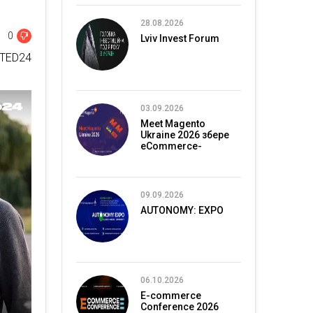
28.08.2026
0
Lviv Invest Forum
ITED24
03.09.2026
Meet Magento
Ukraine 2026 збере
eCommerce-
спільноту в Києві
09.09.2026
AUTONOMY: EXPO
06.10.2026
E-commerce
Conference 2026