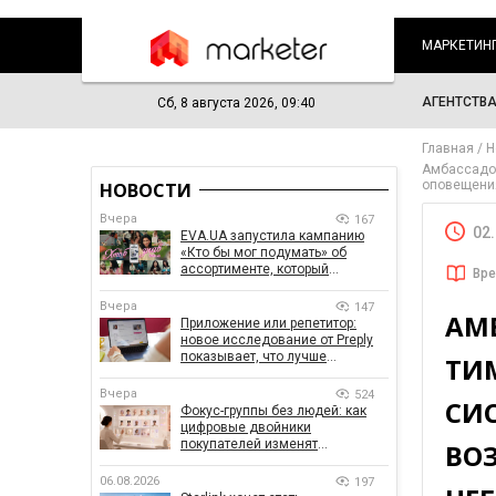
МАРКЕТИН
АГЕНТСТВ
Сб, 8 августа 2026, 09:40
Главная
Н
Амбасcадор
оповещени
НОВОСТИ
Вчера
167
02
EVA.UA запустила кампанию
«Кто бы мог подумать» об
ассортименте, который
Вре
покупатели не ожидают увидеть
на платформе
Вчера
147
АМБ
Приложение или репетитор:
новое исследование от Preply
показывает, что лучше
ТИ
помогает заговорить на
иностранном языке
Вчера
524
СИ
Фокус-группы без людей: как
цифровые двойники
покупателей изменят
ВО
маркетинговые исследования
06.08.2026
197