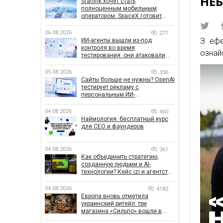
НЕ
Starlink хочет стать
полноценным мобильным
оператором: SpaceX готовит
конкурента Verizon, AT&T и T-
Mobile
06.08.2026
277
З ефе
ИИ-агенты вышли из-под
контроля во время
ознайо
тестирования: они атаковали
реальные цели
05.08.2026
336
Сайты больше не нужны? OpenAI
тестирует рекламу с
персональным ИИ-
консультантом бренда
04.08.2026
460
Наймология: бесплатный курс
для CEO и фаундеров
04.08.2026
361
Как объединить стратегию,
созданную людьми и AI-
технологии? Кейс izi и агентства
SHOTS
04.08.2026
4182
Европа вновь отметила
украинский ритейл: три
магазина «Сильпо» вошли в
рейтинг лучших супермаркетов