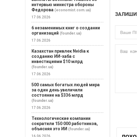
интервью министра обороны
Федорова
(economist.com.ua)
ЗАЛИШИ
17.06.2026
6 незаменимых книг о создании
организаций
(founder.ua)
17.06.2026
Казахстан привлек Nvidia к
созданию ИИ-хаба с
инвестициями $10 млрд
(founder.ua)
17.06.2026
500 самых богатых людей мира
за один день увеличили
состояние на $336 млрд
(founder.ua)
17.06.2026
Технологические компании
сократили 150 000 работников,
объясняя это ИИ
(founder.ua)
ПОХО
16.06.2026