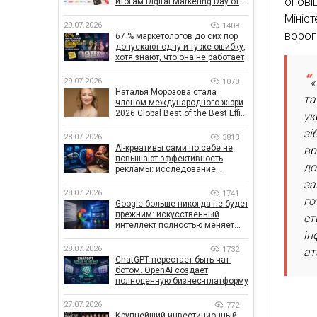
опові
итогам Digital Marketing Day от
GoIT
Мініс
29.07.2026
1409
ворога
67 % маркетологов до сих пор
допускают одну и ту же ошибку,
хотя знают, что она не работает
«
29.07.2026
1070
Наталья Морозова стала
та
членом международного жюри
2026 Global Best of the Best Effie
ук
Awards
зі
28.07.2026
3813
AI-креативы сами по себе не
вр
повышают эффективность
до
рекламы: исследование
показало, что на самом деле
за
влияет на эффективность
28.07.2026
1741
го
кампаний
Google больше никогда не будет
прежним: искусственный
ст
интеллект полностью меняет
ін
правила поиска
28.07.2026
1732
ат
ChatGPT перестает быть чат-
ботом. OpenAI создает
полноценную бизнес-платформу
27.07.2026
772
Крупнейший инвестиционный