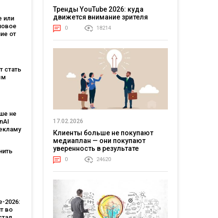
Тренды YouTube 2026: куда
движется внимание зрителя
 или
новое
0
18214
ие от
зывает,
на
ет стать
м
ым
:
овит
ше не
T и T-
17.02.2026
nAI
рекламу
Клиенты больше не покупают
ьным
медиаплан — они покупают
тантом
уверенность в результате
нить
0
24620
-
 Кейс
тва
-2026:
т во
стал