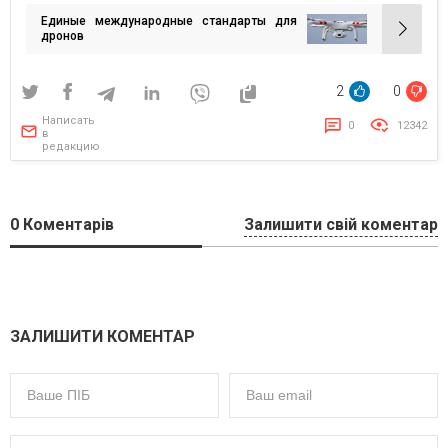
по
Единые международные стандарты для
записям
дронов
2
0
Написать
0
12342
в
редакцию
0
Коментарів
Залишити свій коментар
ЗАЛИШИТИ КОМЕНТАР