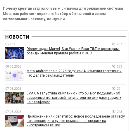
Почему креатив стал ключевым сигналом для рекламной системы
Meta, как работает первичный отбор объявлений и зачем
согласовывать рекламу, лендинг и...
НОВОСТИ
Вчера
207
Disney отдал Marvel, Star Wars и Pixar TikTok-креаторам:
бренды меняют правила работы с UGC
08.08.2026
583
Meta Andromeda в 2026 году: как AI изменил таргетинг и
что делать рекламодателям
07.08.2026
291
EVA.UA запустила кампанию «Кто бы мог подумать» об
ассортименте, который покупатели не ожидают увидеть
на платформе
07.08.2026
243
Приложение или репетитор: новое исследование от Preply
показывает, что лучше помогает заговорить на
иностранном языке