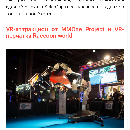
идея обеспечила SolarGaps несомненное попадание в
топ стартапов Украины.
VR-аттракцион от MMOne Project и VR-
перчатка Raccoon.world