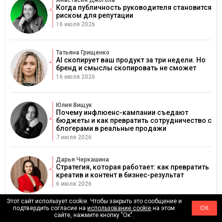
Когда публичность руководителя становится
риском для репутации
16 июля 2026
Татьяна Грищенко
AI скопирует ваш продукт за три недели. Но
бренд и смыслы скопировать не сможет
16 июля 2026
Юлия Вищук
Почему инфлюенс-кампании съедают
бюджеты и как превратить сотрудничество с
блогерами в реальные продажи
7 июля 2026
Дарья Черкашина
Стратегия, которая работает: как превратить
креатив и контент в бизнес-результат
6 июля 2026
Этот сайт использует cookie. Чтобы закрыть это сообщение и
подтвердить согласие на
использование cookie
на этом
ОК
сайте, нажмите кнопку "Ок".