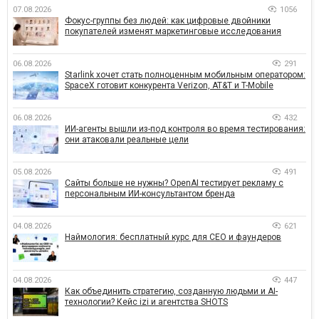
07.08.2026
1056
Фокус-группы без людей: как цифровые двойники
покупателей изменят маркетинговые исследования
06.08.2026
291
Starlink хочет стать полноценным мобильным оператором:
SpaceX готовит конкурента Verizon, AT&T и T-Mobile
06.08.2026
432
ИИ-агенты вышли из-под контроля во время тестирования:
они атаковали реальные цели
05.08.2026
491
Сайты больше не нужны? OpenAI тестирует рекламу с
персональным ИИ-консультантом бренда
04.08.2026
621
Наймология: бесплатный курс для CEO и фаундеров
04.08.2026
447
Как объединить стратегию, созданную людьми и AI-
технологии? Кейс izi и агентства SHOTS