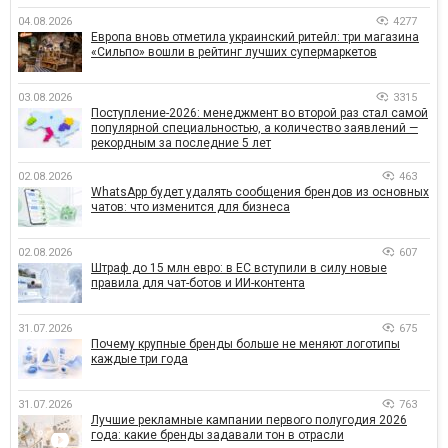
04.08.2026
4277
Европа вновь отметила украинский ритейл: три магазина
«Сильпо» вошли в рейтинг лучших супермаркетов
03.08.2026
3315
Поступление-2026: менеджмент во второй раз стал самой
популярной специальностью, а количество заявлений —
рекордным за последние 5 лет
02.08.2026
463
WhatsApp будет удалять сообщения брендов из основных
чатов: что изменится для бизнеса
02.08.2026
607
Штраф до 15 млн евро: в ЕС вступили в силу новые
правила для чат-ботов и ИИ-контента
31.07.2026
675
Почему крупные бренды больше не меняют логотипы
каждые три года
31.07.2026
763
Лучшие рекламные кампании первого полугодия 2026
года: какие бренды задавали тон в отрасли