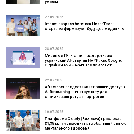
умным
22.09.2025
Impact happens here: как HealthTech-
стартапы формируют будущее медицины
28.07.2025
Мировые IT-гиганты поддерживают
украинский AI-стартап HAPP: как Google,
DigitalOcean и ElevenLabs помогают
развивать инновации в Украине
22.07.2025
Aftershoot предоставляет ранний доступ к
AI Retouching — инструменту для
оптимизации ретуши портретов
10.07.2025
Платформа Clearly (Rozmova) привлекла
$1,35 млн и выходит на глобальный рынок
ментального здоровья