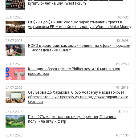
купить билет на Lviv Invest Forum
26.07.2026
535
От $700 до $15 000: сколько зарабатывают и тратят в
украинском PR — инсайты от znamy и Women Make Money
25.07.2026
2695
ROPO в действии: как онлайн влияет на офлайн-продажи
— исследование COMFY
25.07.2026
3253
Как один оборот принес Philips почти 10 миллионов
просмотров
24.07.2026
2018
От Львова до Харькова: Glovo Academy масштабирует
образовательную программу по поддержке украинского
бизнеса
23.07.2026
714
Пока 97% маркетологов пишут промпты, Галичина
получила иглу и фетр
23.07.2026
1106