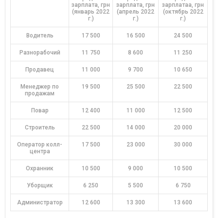
зарплата, грн
зарплата, грн
зарплатаа, грн
(январь 2022
(апрель 2022
(октябрь 2022
г.)
г.)
г.)
Водитель
17 500
16 500
24 500
Разнорабочий
11 750
8 600
11 250
Продавец
11 000
9 700
10 650
Менеджер по
19 500
25 500
22 500
продажам
Повар
12 400
11 000
12 500
Строитель
22 500
14 000
20 000
Оператор колл-
17 500
23 000
30 000
центра
Охранник
10 500
9 000
10 500
Уборщик
6 250
5 500
6 750
Администратор
12 600
13 300
13 600