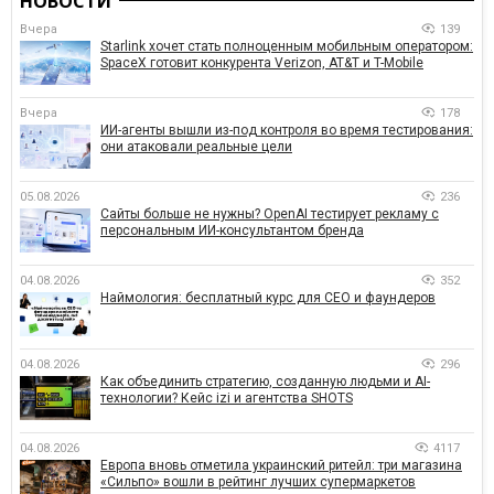
НОВОСТИ
Вчера
139
Starlink хочет стать полноценным мобильным оператором:
SpaceX готовит конкурента Verizon, AT&T и T-Mobile
Вчера
178
ИИ-агенты вышли из-под контроля во время тестирования:
они атаковали реальные цели
05.08.2026
236
Сайты больше не нужны? OpenAI тестирует рекламу с
персональным ИИ-консультантом бренда
04.08.2026
352
Наймология: бесплатный курс для CEO и фаундеров
04.08.2026
296
Как объединить стратегию, созданную людьми и AI-
технологии? Кейс izi и агентства SHOTS
04.08.2026
4117
Европа вновь отметила украинский ритейл: три магазина
«Сильпо» вошли в рейтинг лучших супермаркетов