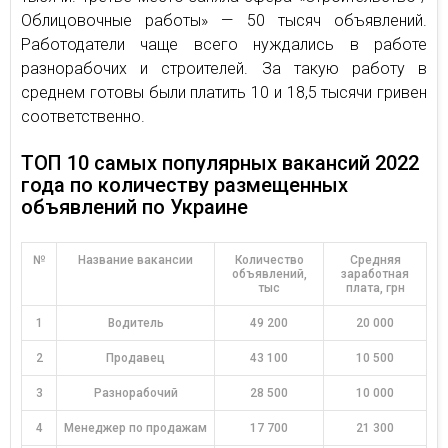
Облицовочные работы» — 50 тысяч объявлений.
Работодатели чаще всего нуждались в работе
разнорабочих и строителей. За такую работу в
среднем готовы были платить 10 и 18,5 тысячи гривен
соответственно.
ТОП 10 самых популярных вакансий 2022
года по количеству размещенных
объявлений по Украине
№
Название вакансии
Количество
Средняя
объявлений,
заработная
тыс
плата, грн
1
Водитель
49 200
20 000
2
Продавец
43 100
10 500
3
Разнорабочий
28 500
10 000
4
Менеджер по продажам
17 700
21 300