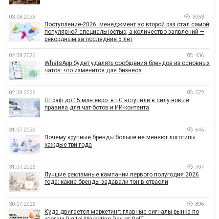
03.08.2026
3053
Поступление-2026: менеджмент во второй раз стал самой
популярной специальностью, а количество заявлений —
рекордным за последние 5 лет
02.08.2026
436
WhatsApp будет удалять сообщения брендов из основных
чатов: что изменится для бизнеса
02.08.2026
572
Штраф до 15 млн евро: в ЕС вступили в силу новые
правила для чат-ботов и ИИ-контента
31.07.2026
645
Почему крупные бренды больше не меняют логотипы
каждые три года
31.07.2026
707
Лучшие рекламные кампании первого полугодия 2026
года: какие бренды задавали тон в отрасли
30.07.2026
896
Куда двигается маркетинг: главные сигналы рынка по
итогам Digital Marketing Day от GoIT