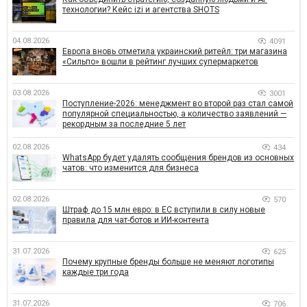
технологии? Кейс izi и агентства SHOTS
04.08.2026
4091
Европа вновь отметила украинский ритейл: три магазина
«Сильпо» вошли в рейтинг лучших супермаркетов
03.08.2026
3001
Поступление-2026: менеджмент во второй раз стал самой
популярной специальностью, а количество заявлений —
рекордным за последние 5 лет
02.08.2026
434
WhatsApp будет удалять сообщения брендов из основных
чатов: что изменится для бизнеса
02.08.2026
570
Штраф до 15 млн евро: в ЕС вступили в силу новые
правила для чат-ботов и ИИ-контента
31.07.2026
625
Почему крупные бренды больше не меняют логотипы
каждые три года
31.07.2026
706