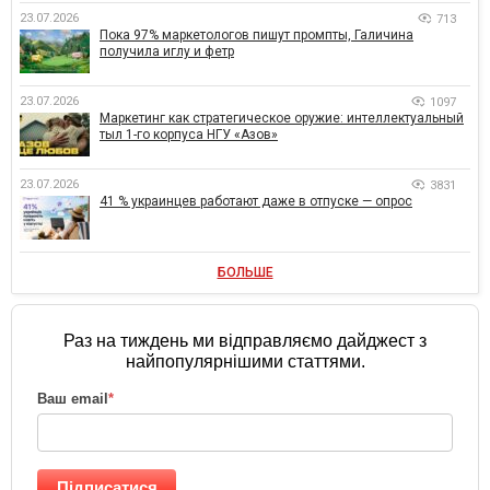
23.07.2026
713
Пока 97% маркетологов пишут промпты, Галичина
получила иглу и фетр
23.07.2026
1097
Маркетинг как стратегическое оружие: интеллектуальный
тыл 1-го корпуса НГУ «Азов»
23.07.2026
3831
41 % украинцев работают даже в отпуске — опрос
БОЛЬШЕ
Раз на тиждень ми відправляємо дайджест з
найпопулярнішими статтями.
Ваш email
*
Підписатися