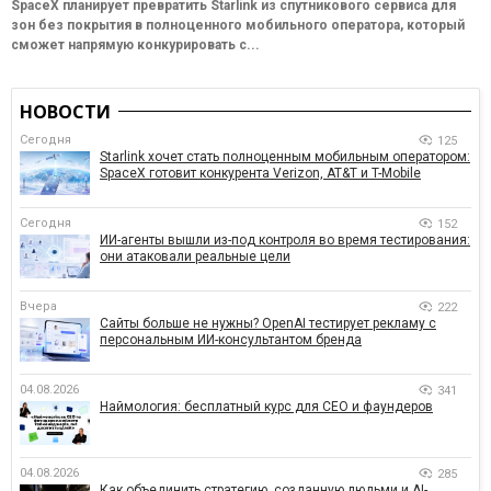
SpaceX планирует превратить Starlink из спутникового сервиса для
зон без покрытия в полноценного мобильного оператора, который
сможет напрямую конкурировать с...
НОВОСТИ
Сегодня
125
Starlink хочет стать полноценным мобильным оператором:
SpaceX готовит конкурента Verizon, AT&T и T-Mobile
Сегодня
152
ИИ-агенты вышли из-под контроля во время тестирования:
они атаковали реальные цели
Вчера
222
Сайты больше не нужны? OpenAI тестирует рекламу с
персональным ИИ-консультантом бренда
04.08.2026
341
Наймология: бесплатный курс для CEO и фаундеров
04.08.2026
285
Как объединить стратегию, созданную людьми и AI-