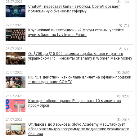
28.07.2026
1724
ChatGPT перестает быть чат-ботом. OpenAI создает
полноценную бизнес-платформу
27.07.2026
716
Крупнейший инвестиционный форум страны: успейте
купить билет на Lviv Invest Forum
26.07.2026
533
От $700 до $15 000: сколько зарабатывают и тратят в
украинском PR — инсайты от znamy и Women Make Money
25.07.2026
2690
ROPO в действии: как онлайн влияет на офлайн-продажи
— исследование COMFY
25.07.2026
3238
Как один оборот принес Philips почти 10 миллионов
просмотров
24.07.2026
2013
От Львова до Харькова: Glovo Academy масштабирует
образовательную программу по поддержке украинского
бизнеса