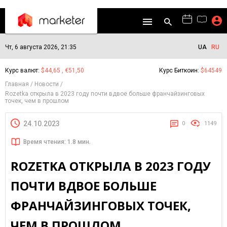
Чт, 6 августа 2026, 21:35
UA
RU
Курс валют:
$44,65 , €51,50
Курс Биткоин:
$64549
Главная
Новости
Rozetka открыла в 2023 году почти вдвое больше франчайзинговых
точек, чем в прошлом
24.10.2023
0
1149
Время чтения: 1.8 мин.
ROZETKA ОТКРЫЛА В 2023 ГОДУ
ПОЧТИ ВДВОЕ БОЛЬШЕ
ФРАНЧАЙЗИНГОВЫХ ТОЧЕК,
ЧЕМ В ПРОШЛОМ