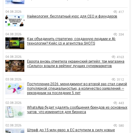
04.08.2026
417
Наймология: бесплатный курс для CEO и фаундеров
04.08.2026
334
Как объединить стратегию, созданную людьми и AI-
технологии? Кейс izi и агентства SHOTS
04.08.2026
4163
Европа вновь отметила украинский ритейл: три магазина
«Сильпо» вошли в рейтинг лучших супермаркетов
03.08.2026
3112
Поступление-2026: менеджмент во второй раз стал самой
популярной специальностью, а количество заявлений —
рекордным за последние 5 лет
02.08.2026
443
WhatsApp будет удалять сообщения брендов из основных
чатов: что изменится для бизнеса
02.08.2026
580
Штраф до 15 млн евро: в ЕС вступили в силу новые