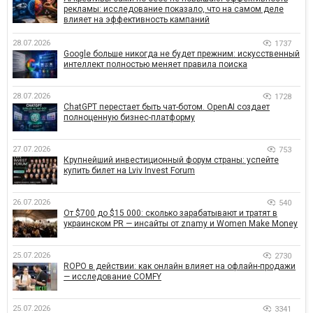
рекламы: исследование показало, что на самом деле
влияет на эффективность кампаний
28.07.2026
1737
Google больше никогда не будет прежним: искусственный
интеллект полностью меняет правила поиска
28.07.2026
1728
ChatGPT перестает быть чат-ботом. OpenAI создает
полноценную бизнес-платформу
27.07.2026
753
Крупнейший инвестиционный форум страны: успейте
купить билет на Lviv Invest Forum
26.07.2026
540
От $700 до $15 000: сколько зарабатывают и тратят в
украинском PR — инсайты от znamy и Women Make Money
25.07.2026
2730
ROPO в действии: как онлайн влияет на офлайн-продажи
— исследование COMFY
25.07.2026
3341