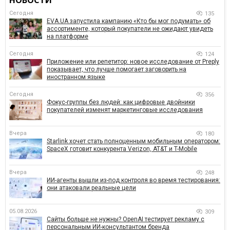
НОВОСТИ
Сегодня
135
EVA.UA запустила кампанию «Кто бы мог подумать» об
ассортименте, который покупатели не ожидают увидеть
на платформе
Сегодня
124
Приложение или репетитор: новое исследование от Preply
показывает, что лучше помогает заговорить на
иностранном языке
Сегодня
356
Фокус-группы без людей: как цифровые двойники
покупателей изменят маркетинговые исследования
Вчера
180
Starlink хочет стать полноценным мобильным оператором:
SpaceX готовит конкурента Verizon, AT&T и T-Mobile
Вчера
248
ИИ-агенты вышли из-под контроля во время тестирования:
они атаковали реальные цели
05.08.2026
309
Сайты больше не нужны? OpenAI тестирует рекламу с
персональным ИИ-консультантом бренда