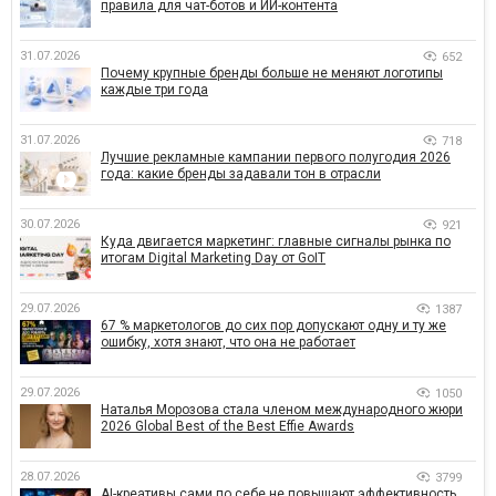
правила для чат-ботов и ИИ-контента
31.07.2026
652
Почему крупные бренды больше не меняют логотипы
каждые три года
31.07.2026
718
Лучшие рекламные кампании первого полугодия 2026
года: какие бренды задавали тон в отрасли
30.07.2026
921
Куда двигается маркетинг: главные сигналы рынка по
итогам Digital Marketing Day от GoIT
29.07.2026
1387
67 % маркетологов до сих пор допускают одну и ту же
ошибку, хотя знают, что она не работает
29.07.2026
1050
Наталья Морозова стала членом международного жюри
2026 Global Best of the Best Effie Awards
28.07.2026
3799
AI-креативы сами по себе не повышают эффективность