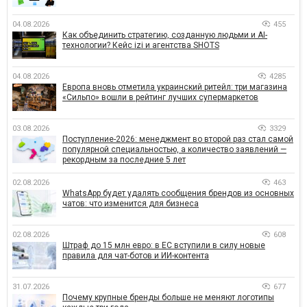
04.08.2026
455
Как объединить стратегию, созданную людьми и AI-
технологии? Кейс izi и агентства SHOTS
04.08.2026
4285
Европа вновь отметила украинский ритейл: три магазина
«Сильпо» вошли в рейтинг лучших супермаркетов
03.08.2026
3329
Поступление-2026: менеджмент во второй раз стал самой
популярной специальностью, а количество заявлений —
рекордным за последние 5 лет
02.08.2026
463
WhatsApp будет удалять сообщения брендов из основных
чатов: что изменится для бизнеса
02.08.2026
608
Штраф до 15 млн евро: в ЕС вступили в силу новые
правила для чат-ботов и ИИ-контента
31.07.2026
677
Почему крупные бренды больше не меняют логотипы