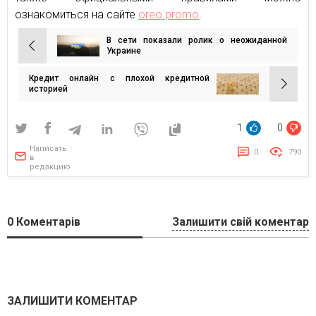
ознакомиться на сайте
oreo.promo
.
В сети показали ролик о неожиданной
Навигация
Украине
по
Кредит онлайн с плохой кредитной
записям
историей
1
0
Написать
0
790
в
редакцию
0
Коментарів
Залишити свій коментар
ЗАЛИШИТИ КОМЕНТАР