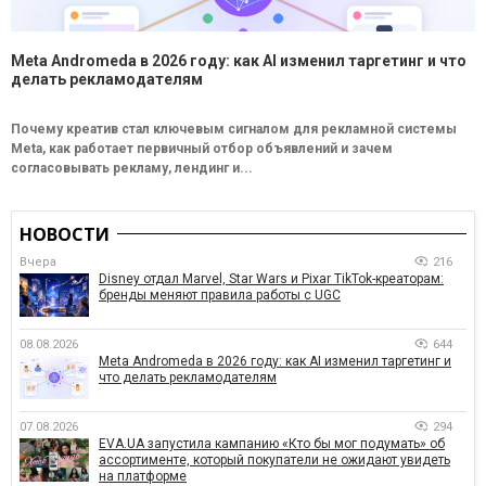
Meta Andromeda в 2026 году: как AI изменил таргетинг и что
делать рекламодателям
Почему креатив стал ключевым сигналом для рекламной системы
Meta, как работает первичный отбор объявлений и зачем
согласовывать рекламу, лендинг и...
НОВОСТИ
Вчера
216
Disney отдал Marvel, Star Wars и Pixar TikTok-креаторам:
бренды меняют правила работы с UGC
08.08.2026
644
Meta Andromeda в 2026 году: как AI изменил таргетинг и
что делать рекламодателям
07.08.2026
294
EVA.UA запустила кампанию «Кто бы мог подумать» об
ассортименте, который покупатели не ожидают увидеть
на платформе