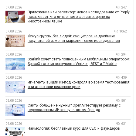
07.08.2026
247
Приложение или репетитор: новое исследование от Preply
показывает, что лучше помогает заговорить на
иностранном языке
07.08.2026
1062
Фокус-группы без людей: как цифровые двойники
покупателей изменят маркетинговые исследования
06.08.2026
294
Starlink хочет стать полноценным мобильным оператором:
SpaceX готовит конкурента Verizon, AT&T и T-Mobile
06.08.2026
439
ИИ-агенты вышли из-под контроля во время тестирования:
они атаковали реальные цели
05.08.2026
501
Сайты больше не нужны? OpenAI тестирует рекламу с
персональным ИИ-консультантом бренда
04.08.2026
631
Наймология: бесплатный курс для CEO и фаундеров