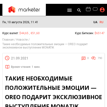
Пн, 10 августа 2026, 11:41
UA
RU
Курс валют:
$44,65 , €51,60
Курс Биткоин:
$65147
Главная
Новости
Такие необходимые положительные эмоции — OREO подарит
эксклюзивное выступление MONATIK
21.09.2021
0
790
Время чтения: 1 мин.
ТАКИЕ НЕОБХОДИМЫЕ
ПОЛОЖИТЕЛЬНЫЕ ЭМОЦИИ —
OREO ПОДАРИТ ЭКСКЛЮЗИВНОЕ
ВЫСТУПЛЕНИЕ MONATIK