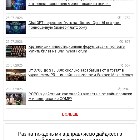
интеллект полностью меняет правила поиска
28.07.2026
1752
ChatGPT перестает быть чат-ботом. OpenAI создает
полноценную бизнес-платформу
27.07.2026
873
Крупнейший инвестиционный форум страны: успейте
купить билет на Lviv Invest Forum
26.07.2026
557
От $700 до $15 000: сколько зарабатывают и тратят в
украинском PR — инсайты от znamy и Women Make Money
25.07.2026
2846
ROPO в действии: как онлайн влияет на офлайн-продажи
— исследование COMFY
БОЛЬШЕ
Раз на тиждень ми відправляємо дайджест з
найпопулярнішими статтями.