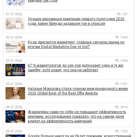
каждые три года
31.07.2026
767
Лучшие рекламные кампании первого полугодия 2026
года: какие бренды задавали тон в отрасли
30.07.2026
1044
Куда двигается маркетинг: главные сигналы рынка по
итогам Digital Marketing Day от GoIT
29.07.2026
1490
67 % маркетологов до сих пор допускают одну и ту же
ошибку, хотя знают, что она не работает
29.07.2026
1161
Наталья Морозова стала членом международного жюри
2026 Global Best of the Best Effie Awards
28.07.2026
3916
AI-креативы сами по себе не повышают эффективность
рекламы: исследование показало, что на самом деле
влияет на эффективность кампаний
28.07.2026
1762
Google больше никогда не будет прежним: искусственный