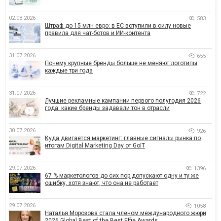
02.08.2026
583
Штраф до 15 млн евро: в ЕС вступили в силу новые
правила для чат-ботов и ИИ-контента
31.07.2026
655
Почему крупные бренды больше не меняют логотипы
каждые три года
31.07.2026
722
Лучшие рекламные кампании первого полугодия 2026
года: какие бренды задавали тон в отрасли
30.07.2026
926
Куда двигается маркетинг: главные сигналы рынка по
итогам Digital Marketing Day от GoIT
29.07.2026
1396
67 % маркетологов до сих пор допускают одну и ту же
ошибку, хотя знают, что она не работает
29.07.2026
1058
Наталья Морозова стала членом международного жюри
2026 Global Best of the Best Effie Awards