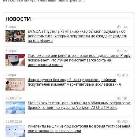
несколько минут. Участники такой группы...
НОВОСТИ
Вчера
144
EVA.UA запустила кампанию «Кто бы мог подумать» об
ассортименте, который покупатели не ожидают увидеть
на платформе
Вчера
127
Приложение или репетитор: новое исследование от Preply
показывает, что лучше помогает заговорить на
иностранном языке
Вчера
413
Фокус-группы без людей: как цифровые двойники
покупателей изменят маркетинговые исследования
06.08.2026
181
Starlink хочет стать полноценным мобильным оператором:
SpaceX готовит конкурента Verizon, AT&T и T-Mobile
06.08.2026
252
ИИ-агенты вышли из-под контроля во время тестирования:
они атаковали реальные цели