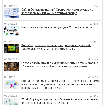
05.08.2026
314
Сайты больше не нужны? OpenAI тестирует рекламу с
персональным ИИ-консультантом бренда
04.08.2026
433
Наймология: бесплатный курс для CEO и фаундеров
04.08.2026
343
Как объединить стратегию, созданную людьми и AI-
технологии? Кейс izi и агентства SHOTS
04.08.2026
4169
Европа вновь отметила украинский ритейл: три магазина
«Сильпо» вошли в рейтинг лучших супермаркетов
03.08.2026
3123
Поступление-2026: менеджмент во второй раз стал самой
популярной специальностью, а количество заявлений —
рекордным за последние 5 лет
02.08.2026
445
WhatsApp будет удалять сообщения брендов из основных
чатов: что изменится для бизнеса