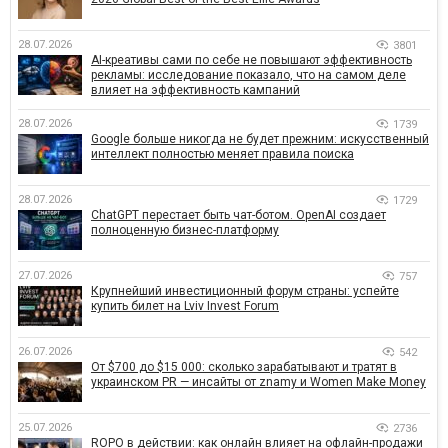
28.07.2026
3801
AI-креативы сами по себе не повышают эффективность
рекламы: исследование показало, что на самом деле
влияет на эффективность кампаний
28.07.2026
1739
Google больше никогда не будет прежним: искусственный
интеллект полностью меняет правила поиска
28.07.2026
1729
ChatGPT перестает быть чат-ботом. OpenAI создает
полноценную бизнес-платформу
27.07.2026
757
Крупнейший инвестиционный форум страны: успейте
купить билет на Lviv Invest Forum
26.07.2026
542
От $700 до $15 000: сколько зарабатывают и тратят в
украинском PR — инсайты от znamy и Women Make Money
25.07.2026
2736
ROPO в действии: как онлайн влияет на офлайн-продажи