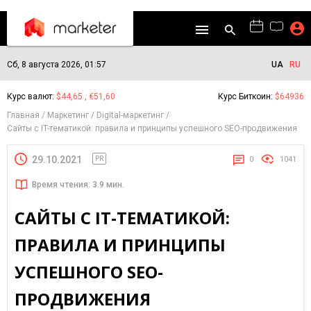
Сб, 8 августа 2026, 01:57
UA
RU
Курс валют:
$44,65 , €51,60
Курс Биткоин:
$64936
Главная
Маркетинг
Digital-маркетинг
Сайты с IT-тематикой: правила и принципы успешного SEO-продвижения
29.10.2021
PR
0
1041
Время чтения: 3.9 мин.
САЙТЫ С IT-ТЕМАТИКОЙ:
ПРАВИЛА И ПРИНЦИПЫ
УСПЕШНОГО SEO-
ПРОДВИЖЕНИЯ