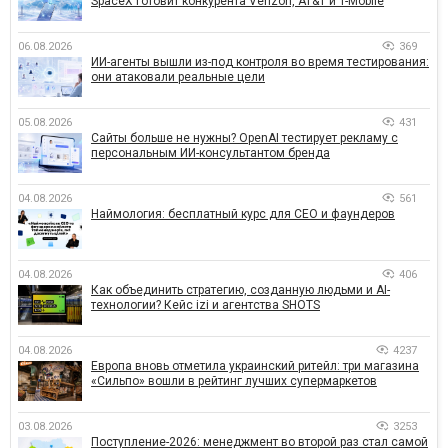
SpaceX готовит конкурента Verizon, AT&T и T-Mobile
06.08.2026
369
ИИ-агенты вышли из-под контроля во время тестирования:
они атаковали реальные цели
05.08.2026
431
Сайты больше не нужны? OpenAI тестирует рекламу с
персональным ИИ-консультантом бренда
04.08.2026
561
Наймология: бесплатный курс для CEO и фаундеров
04.08.2026
406
Как объединить стратегию, созданную людьми и AI-
технологии? Кейс izi и агентства SHOTS
04.08.2026
4237
Европа вновь отметила украинский ритейл: три магазина
«Сильпо» вошли в рейтинг лучших супермаркетов
03.08.2026
3253
Поступление-2026: менеджмент во второй раз стал самой