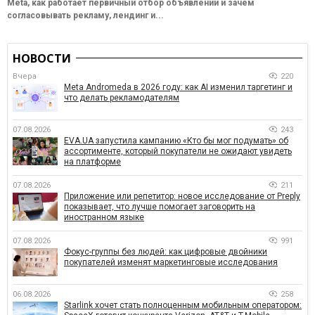
Meta, как работает первичный отбор объявлений и зачем
согласовывать рекламу, лендинг и...
НОВОСТИ
Вчера
220
Meta Andromeda в 2026 году: как AI изменил таргетинг и
что делать рекламодателям
07.08.2026
243
EVA.UA запустила кампанию «Кто бы мог подумать» об
ассортименте, который покупатели не ожидают увидеть
на платформе
07.08.2026
211
Приложение или репетитор: новое исследование от Preply
показывает, что лучше помогает заговорить на
иностранном языке
07.08.2026
991
Фокус-группы без людей: как цифровые двойники
покупателей изменят маркетинговые исследования
06.08.2026
258
Starlink хочет стать полноценным мобильным оператором: