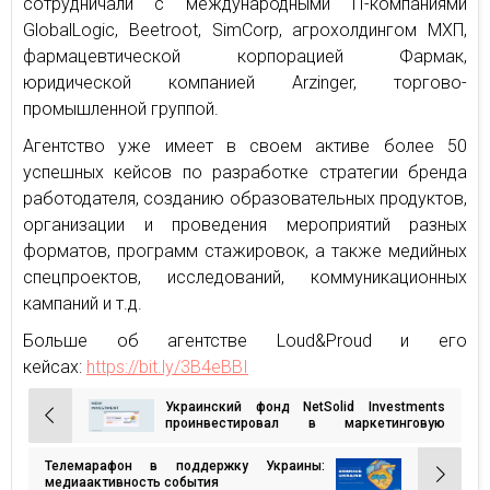
сотрудничали с международными IT-компаниями
GlobalLogic, Beetroot, SimCorp, агрохолдингом МХП,
фармацевтической корпорацией Фармак,
юридической компанией Arzinger, торгово-
промышленной группой.
Агентство уже имеет в своем активе более 50
успешных кейсов по разработке стратегии бренда
работодателя, созданию образовательных продуктов,
организации и проведения мероприятий разных
форматов, программ стажировок, а также медийных
спецпроектов, исследований, коммуникационных
кампаний и т.д.
Больше об агентстве Loud&Proud и его
кейсах:
https://bit.ly/3B4eBBI
Украинский фонд NetSolid Investments
Навигация
проинвестировал в маркетинговую
платформу PromoRepublic
по
Телемарафон в поддержку Украины:
записям
медиаактивность события