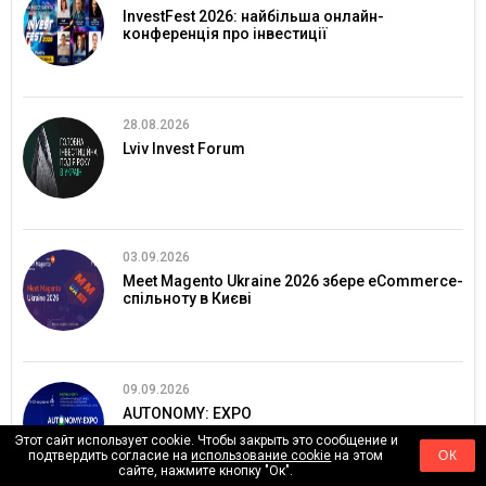
InvestFest 2026: найбільша онлайн-
конференція про інвестиції
28.08.2026
Lviv Invest Forum
03.09.2026
Meet Magento Ukraine 2026 збере eCommerce-
спільноту в Києві
09.09.2026
AUTONOMY: EXPO
Этот сайт использует cookie. Чтобы закрыть это сообщение и
подтвердить согласие на
использование cookie
на этом
ОК
сайте, нажмите кнопку "Ок".