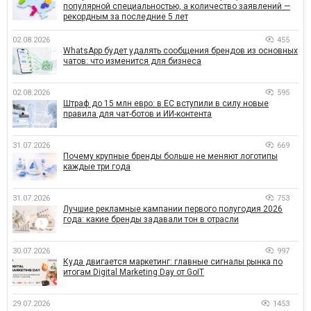
популярной специальностью, а количество заявлений —
рекордным за последние 5 лет
02.08.2026
455
WhatsApp будет удалять сообщения брендов из основных
чатов: что изменится для бизнеса
02.08.2026
595
Штраф до 15 млн евро: в ЕС вступили в силу новые
правила для чат-ботов и ИИ-контента
31.07.2026
669
Почему крупные бренды больше не меняют логотипы
каждые три года
31.07.2026
753
Лучшие рекламные кампании первого полугодия 2026
года: какие бренды задавали тон в отрасли
30.07.2026
997
Куда двигается маркетинг: главные сигналы рынка по
итогам Digital Marketing Day от GoIT
29.07.2026
1453