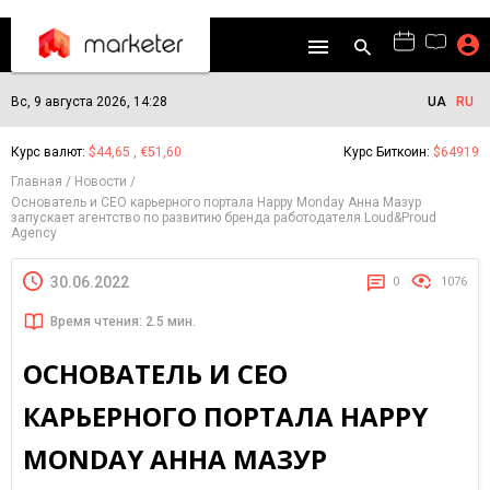
Вс, 9 августа 2026, 14:28
UA
RU
Курс валют:
$44,65 , €51,60
Курс Биткоин:
$64919
Главная
Новости
Основатель и CEO карьерного портала Happy Monday Анна Мазур
запускает агентство по развитию бренда работодателя Loud&Proud
Agency
30.06.2022
0
1076
Время чтения: 2.5 мин.
ОСНОВАТЕЛЬ И CEO
КАРЬЕРНОГО ПОРТАЛА HAPPY
MONDAY АННА МАЗУР