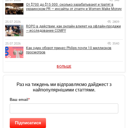
26.07.2026
548
От $700 до $15 000: сколько зарабатывают и тратят в
украинском PR — инсайты от znamy и Women Make Money
25.07.2026
2809
ROPO в действии: как онлайн влияет на офлайн-продажи
— исследование COMFY
25.07.2026
3540
Как один оборот принес Philips почти 10 миллионов
просмотров
БОЛЬШЕ
Раз на тиждень ми відправляємо дайджест з
найпопулярнішими статтями.
Ваш email
*
Підписатися