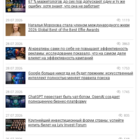
67 % маркетологов до сих пор допускают одну и ту же
ошибку, хотя знают, что она не работает
29.07.2026
1119
Наталья Морозова стала членом международного жюри
2026 Global Best of the Best Effie Awards
28.07.2026
3863
AI-креативы сами по себе не повышают эффективность
рекламы: исследование показало, что на самом деле
влияет на эффективность кампаний
28.07.2026
1753
Google больше никогда не будет прежним: искусственный
интеллект полностью меняет правила поиска
28.07.2026
1745
ChatGPT перестает быть чат-ботом. OpenAI создает
полноценную бизнес-платформу
27.07.2026
835
Крупнейший инвестиционный форум страны: успейте
купить билет на Lviv Invest Forum