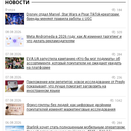
НОВОСТИ
Вчера
184
Disney отдал Marvel, Star Wars и Pixar TikTok-креаторам:
бренды меняют правила работы с UGC
08.08.2026
509
Meta Andromeda в 2026 году: как AI изменил таргетинг и
что делать рекламодателям
07.08.2026
284
EVA.UA запустила кампанию «Кто бы мог подумать» об
ассортименте, который покупатели не ожидают увидеть
на платформе
07.08.2026
236
Приложение или репетитор: новое исследование от Preply
показывает, что лучше помогает заговорить на
иностранном языке
07.08.2026
1042
Фокус-группы без людей: как цифровые двойники
покупателей изменят маркетинговые исследования
06.08.2026
284
Starlink хочет стать полноценным мобильным оператором: