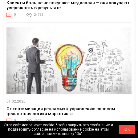
Клиенты больше не покупают медиаплан — они покупают
уверенность в результате
0
24733
01.02.2026
От «оптимизации рекламы» к управлению спросом:
ценностная логика маркетинга
0
4632
Этот сайт использует cookie. Чтобы закрыть это сообщение и
подтвердить согласие на
использование cookie
на этом
ОК
сайте, нажмите кнопку "Ок".