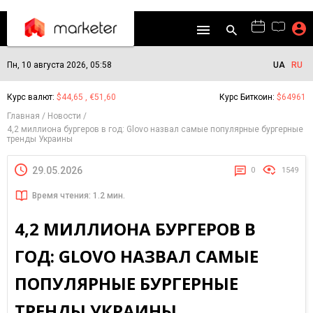
Пн, 10 августа 2026, 05:58
UA
RU
Курс валют:
$44,65 , €51,60
Курс Биткоин:
$64961
Главная
Новости
4,2 миллиона бургеров в год: Glovo назвал самые популярные бургерные
тренды Украины
29.05.2026
0
1549
Время чтения: 1.2 мин.
4,2 МИЛЛИОНА БУРГЕРОВ В
ГОД: GLOVO НАЗВАЛ САМЫЕ
ПОПУЛЯРНЫЕ БУРГЕРНЫЕ
ТРЕНДЫ УКРАИНЫ