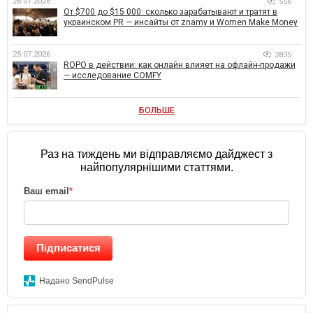
26.07.2026
556
От $700 до $15 000: сколько зарабатывают и тратят в
украинском PR — инсайты от znamy и Women Make Money
25.07.2026
2835
ROPO в действии: как онлайн влияет на офлайн-продажи
— исследование COMFY
БОЛЬШЕ
Раз на тиждень ми відправляємо дайджест з
найпопулярнішими статтями.
Ваш email
*
Підписатися
Надано SendPulse