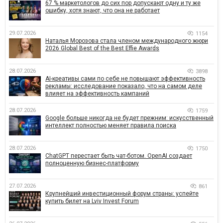
67 % маркетологов до сих пор допускают одну и ту же
ошибку, хотя знают, что она не работает
29.07.2026
1154
Наталья Морозова стала членом международного жюри
2026 Global Best of the Best Effie Awards
28.07.2026
3898
AI-креативы сами по себе не повышают эффективность
рекламы: исследование показало, что на самом деле
влияет на эффективность кампаний
28.07.2026
1759
Google больше никогда не будет прежним: искусственный
интеллект полностью меняет правила поиска
28.07.2026
1750
ChatGPT перестает быть чат-ботом. OpenAI создает
полноценную бизнес-платформу
27.07.2026
861
Крупнейший инвестиционный форум страны: успейте
купить билет на Lviv Invest Forum