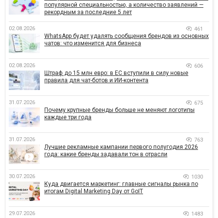
популярной специальностью, а количество заявлений —
рекордным за последние 5 лет
02.08.2026
461
WhatsApp будет удалять сообщения брендов из основных
чатов: что изменится для бизнеса
02.08.2026
606
Штраф до 15 млн евро: в ЕС вступили в силу новые
правила для чат-ботов и ИИ-контента
31.07.2026
675
Почему крупные бренды больше не меняют логотипы
каждые три года
31.07.2026
763
Лучшие рекламные кампании первого полугодия 2026
года: какие бренды задавали тон в отрасли
30.07.2026
1030
Куда двигается маркетинг: главные сигналы рынка по
итогам Digital Marketing Day от GoIT
29.07.2026
1483