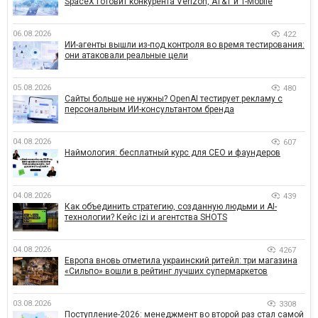
SpaceX готовит конкурента Verizon, AT&T и T-Mobile
06.08.2026
422
ИИ-агенты вышли из-под контроля во время тестирования:
они атаковали реальные цели
05.08.2026
480
Сайты больше не нужны? OpenAI тестирует рекламу с
персональным ИИ-консультантом бренда
04.08.2026
607
Наймология: бесплатный курс для CEO и фаундеров
04.08.2026
439
Как объединить стратегию, созданную людьми и AI-
технологии? Кейс izi и агентства SHOTS
04.08.2026
4267
Европа вновь отметила украинский ритейл: три магазина
«Сильпо» вошли в рейтинг лучших супермаркетов
03.08.2026
3308
Поступление-2026: менеджмент во второй раз стал самой