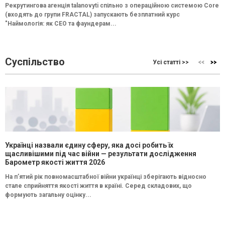
Рекрутингова агенція talanovyti спільно з операційною системою Core
(входять до групи FRACTAL) запускають безплатний курс
"Наймологія: як СEO та фаундерам...
Суспільство
Усі статті >>
Українці назвали єдину сферу, яка досі робить їх
щасливішими під час війни — результати дослідження
Барометр якості життя 2026
На п’ятий рік повномасштабної війни українці зберігають відносно
стале сприйняття якості життя в країні. Серед складових, що
формують загальну оцінку...