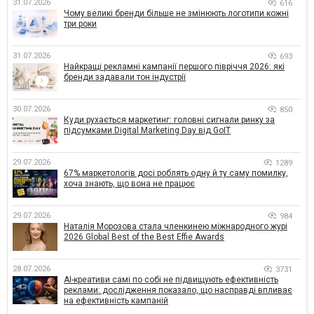
31.07.2026
616
Чому великі бренди більше не змінюють логотипи кожні
три роки
31.07.2026
693
Найкращі рекламні кампанії першого півріччя 2026: які
бренди задавали тон індустрії
30.07.2026
850
Куди рухається маркетинг: головні сигнали ринку за
підсумками Digital Marketing Day від GoIT
29.07.2026
1289
67% маркетологів досі роблять одну й ту саму помилку,
хоча знають, що вона не працює
29.07.2026
984
Наталія Морозова стала членкинею міжнародного журі
2026 Global Best of the Best Effie Awards
28.07.2026
3731
AI-креативи самі по собі не підвищують ефективність
реклами: дослідження показало, що насправді впливає
на ефективність кампаній