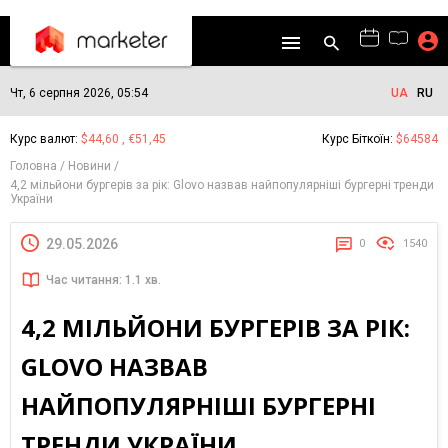
Чт, 6 серпня 2026, 05:54
UA
RU
Курс валют:
$44,60 , €51,45
Курс Біткоїн:
$64584
Головна
Новини
4,2 мільйони бургерів за рік: Glovo назвав найпопулярніші бургерні тренди
України
29.05.2026
0
1540
Час читання: 1.1 хв.
4,2 МІЛЬЙОНИ БУРГЕРІВ ЗА РІК:
GLOVO НАЗВАВ
НАЙПОПУЛЯРНІШІ БУРГЕРНІ
ТРЕНДИ УКРАЇНИ