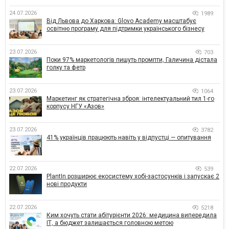
24.07.2026
1989
Від Львова до Харкова: Glovo Academy масштабує
освітню програму для підтримки українського бізнесу
23.07.2026
703
Поки 97% маркетологів пишуть промпти, Галичина дістала
голку та фетр
23.07.2026
1064
Маркетинг як стратегічна зброя: інтелектуальний тил 1-го
корпусу НГУ «Азов»
23.07.2026
3782
41% українців працюють навіть у відпустці — опитування
22.07.2026
539
PlantIn розширює екосистему хобі-застосунків і запускає 2
нові продукти
22.07.2026
5218
Ким хочуть стати абітурієнти 2026: медицина випередила
ІТ, а бюджет залишається головною метою