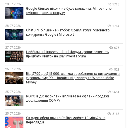
28.07.2026
1718
Google більше ніколи не буде колишнім: AI повністю
змінює правила пошуку
28.07.2026
1714
ChatGPT більше не чат-бот: OpenAI готує головного
конкурента Google і Microsoft
27.07.2026
678
Найбільший інвестиційний форум країни: встигніть
придбати квиток на Lviv Invest Forum
26.07.2026
521
Від $700 до $15 000: скільки заробляють та витрачають в
українському PR — інсайти від znamy та Women Make
Money
25.07.2026
2651
ROPO в дії: як онлайн впливає на офлайн-продажі —
дослідження COMFY
25.07.2026
3166
Як один оберт приніс Philips майже 10 мільйонів
переглядів