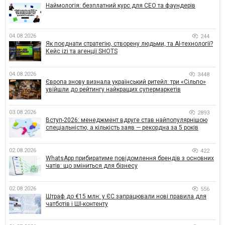
Наймологія: безплатний курс для CEO та фаундерів
04.08.2026
244
Як поєднати стратегію, створену людьми, та AI-технології?
Кейс izi та агенції SHOTS
04.08.2026
3448
Європа знову визнала український ритейл: три «Сільпо»
увійшли до рейтингу найкращих супермаркетів
03.08.2026
2893
Вступ-2026: менеджмент вдруге став найпопулярнішою
спеціальністю, а кількість заяв — рекордна за 5 років
02.08.2026
422
WhatsApp прибиратиме повідомлення брендів з основних
чатів: що зміниться для бізнесу
02.08.2026
556
Штраф до €15 млн: у ЄС запрацювали нові правила для
чатботів і ШІ-контенту