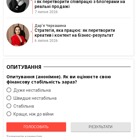
і як перетворити співпрацю з блогерами на
реальні продажі
7 липня 2026
Дарʼя Черкашина
Стратегія, яка працює: як перетворити
креатив і контент на бізнес-результат
6 липня 2026
ОПИТУВАННЯ
Опитування (анонімне). Як ви оцінюєте свою
фінансову стабільність зараз?
Дуже нестабільна
Швидше нестабільна
Cтабільна
Краще, ніж до війни
ГОЛОСОВАТЬ
РЕЗУЛЬТАТИ
Залишити коментар