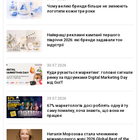
Чому великі бренди більше не змінюють
логотипи кожні три роки
Найкращі рекламні кампанії першого
півріччя 2026: які бренди задавали тон
індустрії
30.07.2026
Куди рухається маркетинг: головні сигнали
ринку за підсумками Digital Marketing Day
від GoIT
29.07.2026
67% маркетологів досі роблять одну й ту
саму помилку, хоча знають, що вона не
працює
Наталія Морозова стала членкинею
міжнародного журі 2026 Global Best of the