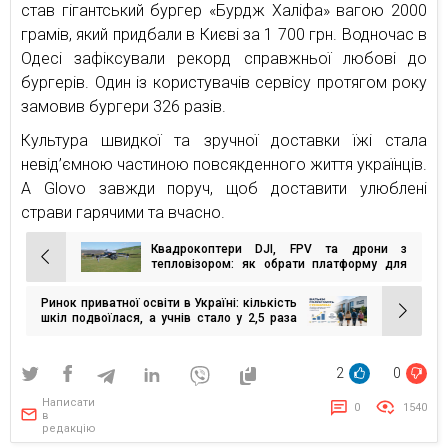
став гігантський бургер «Бурдж Халіфа» вагою 2000
грамів, який придбали в Києві за 1 700 грн. Водночас в
Одесі зафіксували рекорд справжньої любові до
бургерів. Один із користувачів сервісу протягом року
замовив бургери 326 разів.
Культура швидкої та зручної доставки їжі стала
невід’ємною частиною повсякденного життя українців.
А Glovo завжди поруч, щоб доставити улюблені
страви гарячими та вчасно.
Квадрокоптери DJI, FPV та дрони з
Навігація
тепловізором: як обрати платформу для
розвідки та складних умов
записів
Ринок приватної освіти в Україні: кількість
шкіл подвоїлася, а учнів стало у 2,5 раза
більше
2
0
Написати
0
1540
в
редакцію