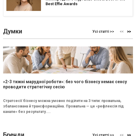
Best Effie Awards
Думки
Усі статті >>
«2-3 тижні марудної роботи»: без чого бізнесу немає сенсу
проводити стратегічну сесію
Стратсесії бізнесу можна умовно поділити на 3 типи: провальна,
збалансована й трансформаційна. Провальна — це «рефлексія під
канапе» без результату....
Бренди
Усі статті >>