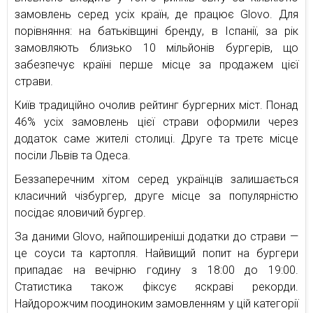
замовлень серед усіх країн, де працює Glovo. Для
порівняння: на батьківщині бренду, в Іспанії, за рік
замовляють близько 10 мільйонів бургерів, що
забезпечує країні перше місце за продажем цієї
страви.
Київ традиційно очолив рейтинг бургерних міст. Понад
46% усіх замовлень цієї страви оформили через
додаток саме жителі столиці. Друге та третє місце
посіли Львів та Одеса.
Беззаперечним хітом серед українців залишається
класичний чізбургер, друге місце за популярністю
посідає яловичий бургер.
За даними Glovo, найпоширеніші додатки до страви —
це соуси та картопля. Найвищий попит на бургери
припадає на вечірню годину з 18:00 до 19:00.
Статистика також фіксує яскраві рекорди.
Найдорожчим поодиноким замовленням у цій категорії