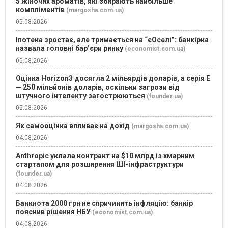
5 жіночих ароматів, які збирають найбільше
компліментів
(margosha.com.ua)
05.08.2026
Іпотека зростає, але тримається на “єОселі”: банкірка
назвала головні бар’єри ринку
(economist.com.ua)
05.08.2026
Оцінка Horizon3 досягла 2 мільярдів доларів, а серія E
— 250 мільйонів доларів, оскільки загрози від
штучного інтелекту загострюються
(founder.ua)
05.08.2026
Як самооцінка впливає на дохід
(margosha.com.ua)
04.08.2026
Anthropic уклала контракт на $10 млрд із хмарним
стартапом для розширення ШІ-інфраструктури
(founder.ua)
04.08.2026
Банкнота 2000 грн не спричинить інфляцію: банкір
пояснив рішення НБУ
(economist.com.ua)
04.08.2026