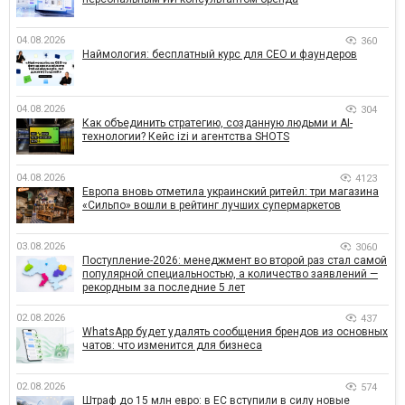
04.08.2026
360
Наймология: бесплатный курс для CEO и фаундеров
04.08.2026
304
Как объединить стратегию, созданную людьми и AI-
технологии? Кейс izi и агентства SHOTS
04.08.2026
4123
Европа вновь отметила украинский ритейл: три магазина
«Сильпо» вошли в рейтинг лучших супермаркетов
03.08.2026
3060
Поступление-2026: менеджмент во второй раз стал самой
популярной специальностью, а количество заявлений —
рекордным за последние 5 лет
02.08.2026
437
WhatsApp будет удалять сообщения брендов из основных
чатов: что изменится для бизнеса
02.08.2026
574
Штраф до 15 млн евро: в ЕС вступили в силу новые