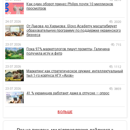
Как один оборот принес Philips почти 10 миллионов
просмотров
24.07.2026
2020
От Львова до Харькова: Glovo Academy масштабирует
образовательную программу по поддержке украинского
бизнеса
23.07.2026
715
Пока 97% маркетологов пишут промпты, Галичина
получила иглу и фетр
23.07.2026
1112
Маркетинг как стратегическое оружие: интеллектуальный
тыл 1-го корпуса НГУ «Азов»
23.07.2026
3859
41 % украинцев работают даже в отпуске — опрос
БОЛЬШЕ