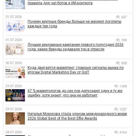
правила для чат-ботов и ИИ-контента
31.07.2026
647
Почему крупные бренды больше не меняют логотипы
каждые три года
31.07.2026
708
Лучшие рекламные кампании первого полугодия 2026
года: какие бренды задавали тон в отрасли
30.07.2026
898
Куда двигается маркетинг: главные сигналы рынка по
итогам Digital Marketing Day от GoIT
29.07.2026
1358
67 % маркетологов до сих пор допускают одну и ту же
ошибку, хотя знают, что она не работает
29.07.2026
1027
Наталья Морозова стала членом международного жюри
2026 Global Best of the Best Effie Awards
28.07.2026
3769