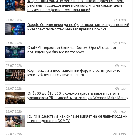
AI-креативы сами по себе не повышают эффективность
рекламы: исследование показало, что на самом деле
влияет на эффективность кампаний
28.07.2026
1730
Google больше никогда не будет прежним: искусственный
интеллект полностью меняет правила поиска
28.07.2026
1726
ChatGPT перестает быть чат-ботом. OpenAI создает
полноценную бизнес-платформу
27.07.2026
726
Крупнейший инвестиционный форум страны: успейте
купить билет на Lviv Invest Forum
26.07.2026
537
От $700 до $15 000: сколько зарабатывают и тратят в
украинском PR — инсайты от znamy и Women Make Money
25.07.2026
2702
ROPO в действии: как онлайн влияет на офлайн-продажи
— исследование COMFY
25.07.2026
3270