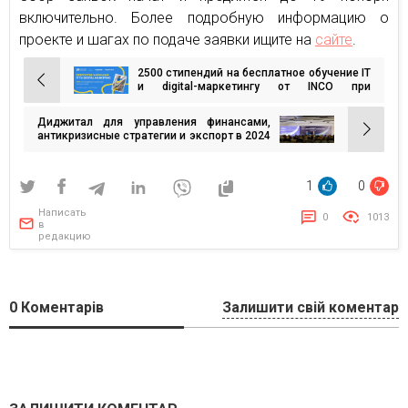
включительно. Более подробную информацию о
проекте и шагах по подаче заявки ищите на
сайте
.
2500 стипендий на бесплатное обучение ІТ
Навигация
и digital-маркетингу от INCO при
поддержке Google.org и Prometheus
по
Диджитал для управления финансами,
записям
антикризисные стратегии и экспорт в 2024
году. О чем говорили топы на Ukrainian CFO
Forum?
1
0
Написать
0
1013
в
редакцию
0
Коментарів
Залишити свій коментар