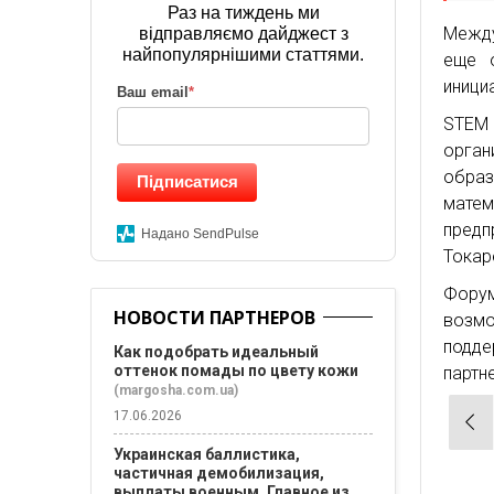
Раз на тиждень ми
Между
відправляємо дайджест з
найпопулярнішими статтями.
еще 
иници
Ваш email
*
STEM 
орган
образ
Підписатися
мате
предп
Надано SendPulse
Токар
Фору
НОВОСТИ ПАРТНЕРОВ
возмо
подд
Как подобрать идеальный
оттенок помады по цвету кожи
партн
(margosha.com.ua)
Нав
17.06.2026
по
Украинская баллистика,
частичная демобилизация,
зап
выплаты военным. Главное из