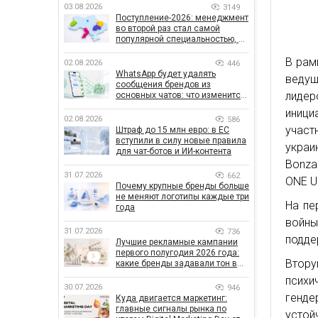
03.08.2026
3149
Поступление-2026: менеджмент
во второй раз стал самой
популярной специальностью, а
количество заявлений —
рекордным за последние 5 лет
В рам
02.08.2026
446
WhatsApp будет удалять
ведущ
сообщения брендов из
лидер
основных чатов: что изменится
для бизнеса
иници
02.08.2026
586
участ
Штраф до 15 млн евро: в ЕС
вступили в силу новые правила
украи
для чат-ботов и ИИ-контента
Bonzai
31.07.2026
662
ONE Uk
Почему крупные бренды больше
не меняют логотипы каждые три
На пе
года
войны
31.07.2026
736
подде
Лучшие рекламные кампании
первого полугодия 2026 года:
Втору
какие бренды задавали тон в
отрасли
психи
30.07.2026
946
генде
Куда двигается маркетинг:
главные сигналы рынка по
устой