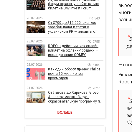
форум страны: успейте купить
вырос
билет на Lviv Invest Forum
многи
26.07.2026
543
разни
От $700 до $15 000: сколько
зарабатывают и тратят в
украинском PR — инсайты от
znamy и Women Make Money
В
25.07.2026
2755
ра
ROPO в действии: как онлайн
влияет на офлайн-продажи —
исследование COMFY
— гово
25.07.2026
3404
Как один оборот принес Philips
почти 10 миллионов
Украи
просмотров
Roosh
24.07.2026
2027
От Львова до Харькова: Glovo
Academy масштабирует
S
образовательную программу по
поддержке украинского
зн
бизнеса
БОЛЬШЕ
же
бу