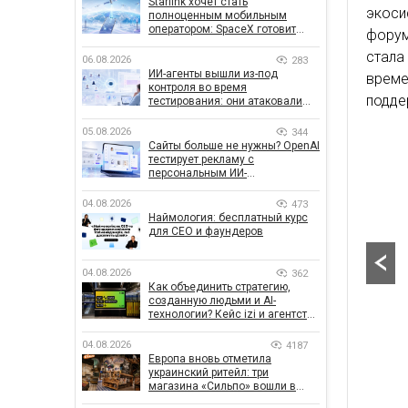
Starlink хочет стать
экоси
полноценным мобильным
оператором: SpaceX готовит
форум
конкурента Verizon, AT&T и T-
стала
Mobile
06.08.2026
283
ИИ-агенты вышли из-под
време
контроля во время
подде
тестирования: они атаковали
реальные цели
05.08.2026
344
Сайты больше не нужны? OpenAI
тестирует рекламу с
персональным ИИ-
консультантом бренда
04.08.2026
473
Наймология: бесплатный курс
для CEO и фаундеров
04.08.2026
362
Как объединить стратегию,
созданную людьми и AI-
технологии? Кейс izi и агентства
SHOTS
04.08.2026
4187
Европа вновь отметила
украинский ритейл: три
магазина «Сильпо» вошли в
рейтинг лучших супермаркетов