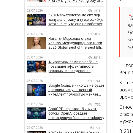
итогам Digital Marketing Day от
GoIT
29.07.2026
1411
67 % маркетологов до сих пор
В
допускают одну и ту же ошибку,
хотя знают, что она не работает
вз
По
29.07.2026
1072
Наталья Морозова стала
со
членом международного жюри
по
2026 Global Best of the Best Effie
Awards
28.07.2026
3816
AI-креативы сами по себе не
— под
повышают эффективность
рекламы: исследование
Berli
показало, что на самом деле
влияет на эффективность
28.07.2026
1741
К то
кампаний
Google больше никогда не будет
возм
прежним: искусственный
интеллект полностью меняет
време
правила поиска
28.07.2026
1732
Относ
ChatGPT перестает быть чат-
ботом. OpenAI создает
старт
полноценную бизнес-платформу
мужск
27.07.2026
774
В 201
Крупнейший инвестиционный