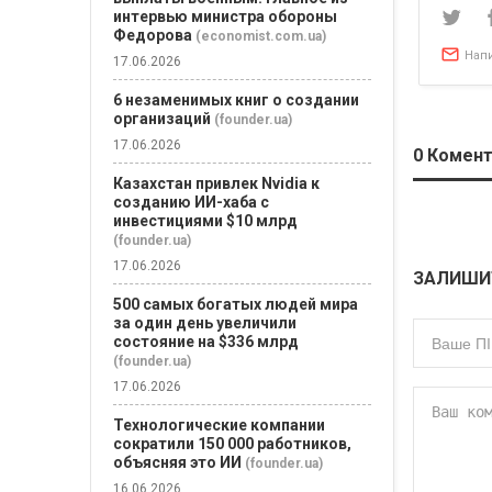
интервью министра обороны
Федорова
(economist.com.ua)
Нап
17.06.2026
6 незаменимых книг о создании
организаций
(founder.ua)
17.06.2026
0
Комент
Казахстан привлек Nvidia к
созданию ИИ-хаба с
инвестициями $10 млрд
(founder.ua)
17.06.2026
ЗАЛИШИ
500 самых богатых людей мира
за один день увеличили
состояние на $336 млрд
(founder.ua)
17.06.2026
Технологические компании
сократили 150 000 работников,
объясняя это ИИ
(founder.ua)
16.06.2026