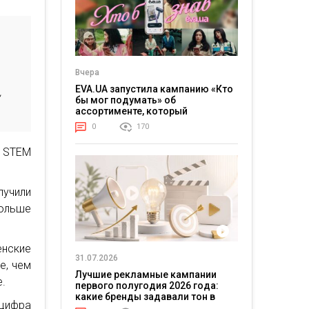
Вчера
EVA.UA запустила кампанию «Кто
,
бы мог подумать» об
ассортименте, который
покупатели не ожидают увидеть
0
170
на платформе
Q STEM
учили
ольше
енские
31.07.2026
е, чем
Лучшие рекламные кампании
.
первого полугодия 2026 года:
какие бренды задавали тон в
 цифра
отрасли