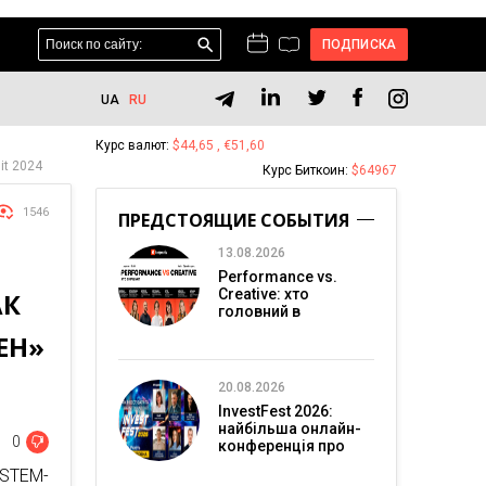
ПОДПИСКА
UA
RU
Курс валют:
$44,65 , €51,60
it 2024
Курс Биткоин:
$64967
1546
ПРЕДСТОЯЩИЕ СОБЫТИЯ
13.08.2026
Performance vs.
Creative: хто
АК
головний в
перформанс-
ЕН»
маркетингу?
20.08.2026
InvestFest 2026:
найбільша онлайн-
0
конференція про
інвестиції
 STEM-