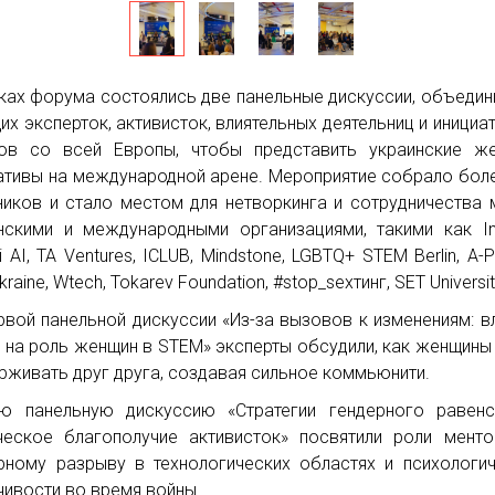
ках форума состоялись две панельные дискуссии, объеди
их эксперток, активисток, влиятельных деятельниц и инициа
ов со всей Европы, чтобы представить украинские же
ативы на международной арене. Мероприятие собрало бол
ников и стало местом для нетворкинга и сотрудничества
нскими и международными организациями, такими как Inte
 AI, TA Ventures, ICLUB, Mindstone, LGBTQ+ STEM Berlin, A-Pl
raine, Wtech, Tokarev Foundation, #stop_sexтинг, SET Universit
рвой панельной дискуссии «Из-за вызовов к изменениям: в
 на роль женщин в STEM» эксперты обсудили, как женщины
рживать друг друга, создавая сильное коммьюнити.
ю панельную дискуссию «Стратегии гендерного равенс
ческое благополучие активисток» посвятили роли менто
рному разрыву в технологических областях и психологи
чивости во время войны.