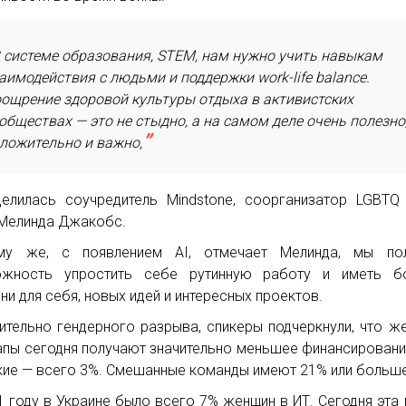
 системе образования, STEM, нам нужно учить навыкам
аимодействия с людьми и поддержки work-life balance.
ощрение здоровой культуры отдыха в активистских
обществах — это не стыдно, а на самом деле очень полезно
ложительно и важно,
елилась соучредитель Mindstone, соорганизатор LGBT
n Мелинда Джакобс.
му же, с появлением AI, отмечает Мелинда, мы пол
ожность упростить себе рутинную работу и иметь б
ни для себя, новых идей и интересных проектов.
ительно гендерного разрыва, спикеры подчеркнули, что ж
апы сегодня получают значительно меньшее финансировани
ие — всего 3%. Смешанные команды имеют 21% или больше
1 году в Украине было всего 7% женщин в ИТ. Сегодня эта