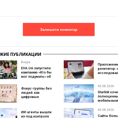
Залишити коментар
ЖИЕ ПУБЛИКАЦИИ
Вчера
Приложение
EVA.UA запустила
репетитор: 
кампанию «Кто бы
исследован
мог подумать» об
Preply пока
ассортименте,
что лучше
который
помогает
06.08.2026
Фокус-группы без
покупатели не
заговорить 
Starlink хоч
людей: как
ожидают увидеть
иностранно
полноценн
цифровые
на платформе
языке
мобильным
двойники
оператором
покупателей
SpaceX гот
изменят
05.08.2026
ИИ-агенты вышли
конкурента
маркетинговые
Сайты боль
из-под контроля
Verizon, AT&
исследования