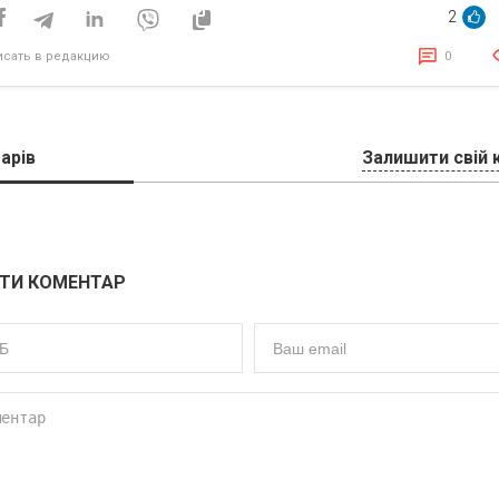
Украине в 2024? —
2
исследование
исать в редакцию
0
арів
Залишити свій 
ТИ КОМЕНТАР