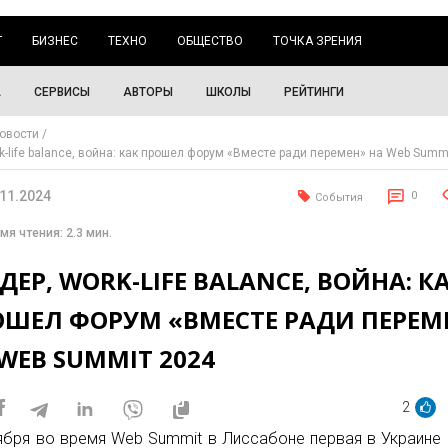
Г
БИЗНЕС
ТЕХНО
ОБЩЕСТВО
ТОЧКА ЗРЕНИЯ
А
СЕРВИСЫ
АВТОРЫ
ШКОЛЫ
РЕЙТИНГИ
овости
rk-life balance, война: как прошел форум «Вместе ради перемен» на Web Summ
.11.2024
0
События
мя чтения: 2.3 мин.
ДЕР, WORK-LIFE BALANCE, ВОЙНА: К
ОШЕЛ ФОРУМ «ВМЕСТЕ РАДИ ПЕРЕМ
WEB SUMMIT 2024
2
ября во время Web Summit в Лиссабоне первая в Украине