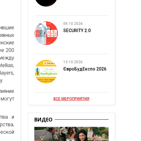
06.10.2026
нившие
SECURITY 2.0
тивных
нские
ее 200
 между
13.10.2026
llias,
ЄвроБудЕкспо 2026
ayers,
y.
лияние
 могут
ВСЕ МЕРОПРИЯТИЯ
тва и
ВИДЕО
рства,
ческой