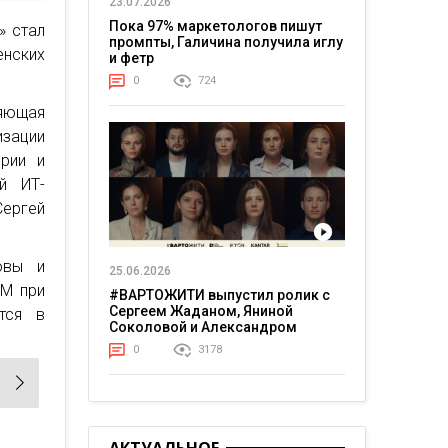
23.07.2026
Пока 97% маркетологов пишут
» стал
промпты, Галичина получила иглу
нских
и фетр
0
724
яющая
изации
ерии и
й ИТ-
Сергей
овы и
25.06.2026
EM при
#ВАРТОЖИТИ выпустил ролик с
Сергеем Жаданом, Яниной
тся в
Соколовой и Александром
Тереном о жизни в постоянном
0
3178
напряжении