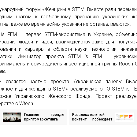
народный форум «Женщины в STEM: Вместе ради перемен
одним шагом к глобальному признанию украинских же
атив: даже во время войны украинки не останавливаются.
is FEM — первая STEM-экосистема в Украине, объедин
изации, людей и идеи, взаимодействующие для популяр
ования и карьеры в области науки, технологии, инжен
матики. Инициатор проекта STEM is FEM — украински
риниматель и соучредитель инвестиционной группы Roosh 
ев.
м является частью проекта «Украинская панель: Выз
жности для женщин в STEM», реализуемого ГО STEM is F
ержке Украинского Женского Фонда. Проект реализуе
ерстве с Wtech.
Главные тренды
Развлекательный
игация
криптомаркетинга
контент побеждает
2024 года – выводы
новости: как
из Incrypted Birthday
изменилось
исям
Meetup
медиапотребление в