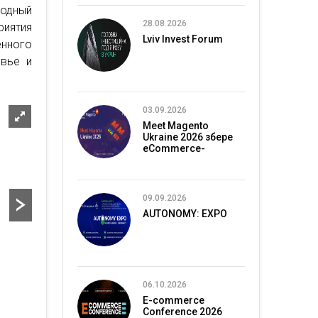
родный
28.08.2026
риятия
Lviv Invest Forum
нного
овье и
03.09.2026
Meet Magento
Ukraine 2026 збере
eCommerce-
спільноту в Києві
09.09.2026
AUTONOMY: EXPO
06.10.2026
E-commerce
Conference 2026