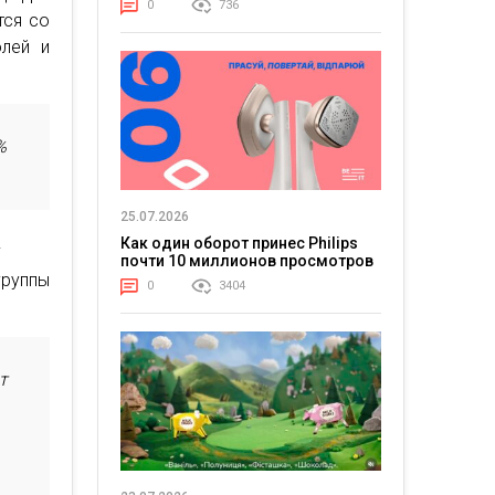
0
736
тся со
олей и
%
25.07.2026
.
Как один оборот принес Philips
почти 10 миллионов просмотров
группы
0
3404
т