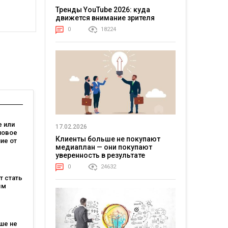
Тренды YouTube 2026: куда
движется внимание зрителя
0
18224
 или
17.02.2026
новое
Клиенты больше не покупают
ие от
медиаплан — они покупают
зывает,
уверенность в результате
0
24632
на
ет стать
м
ым
:
овит
ше не
T и T-