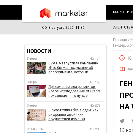
МАРКЕТИН
АГЕНТСТВ
Сб, 8 августа 2026, 11:36
Главная
Н
Гендер, wo
НОВОСТИ
16
Вчера
170
EVA.UA запустила кампанию
«Кто бы мог подумать» об
Вре
ассортименте, который
покупатели не ожидают увидеть
ГЕН
на платформе
Вчера
153
Приложение или репетитор:
новое исследование от Preply
ПР
показывает, что лучше
помогает заговорить на
НА 
иностранном языке
Вчера
571
Фокус-группы без людей: как
цифровые двойники
покупателей изменят
маркетинговые исследования
06.08.2026
200
13 но