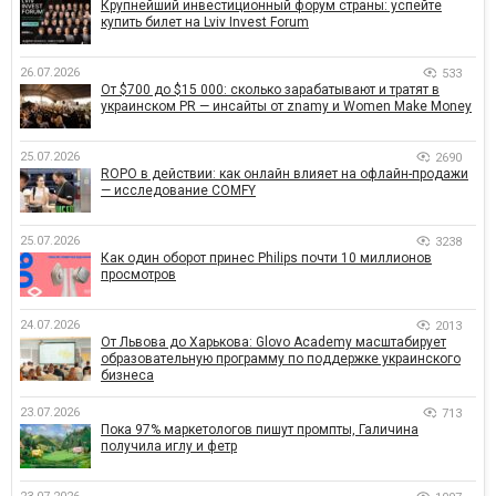
Крупнейший инвестиционный форум страны: успейте
купить билет на Lviv Invest Forum
26.07.2026
533
От $700 до $15 000: сколько зарабатывают и тратят в
украинском PR — инсайты от znamy и Women Make Money
25.07.2026
2690
ROPO в действии: как онлайн влияет на офлайн-продажи
— исследование COMFY
25.07.2026
3238
Как один оборот принес Philips почти 10 миллионов
просмотров
24.07.2026
2013
От Львова до Харькова: Glovo Academy масштабирует
образовательную программу по поддержке украинского
бизнеса
23.07.2026
713
Пока 97% маркетологов пишут промпты, Галичина
получила иглу и фетр