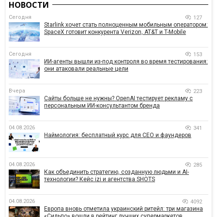
НОВОСТИ
Сегодня
127
Starlink хочет стать полноценным мобильным оператором:
SpaceX готовит конкурента Verizon, AT&T и T-Mobile
Сегодня
153
ИИ-агенты вышли из-под контроля во время тестирования:
они атаковали реальные цели
Вчера
223
Сайты больше не нужны? OpenAI тестирует рекламу с
персональным ИИ-консультантом бренда
04.08.2026
341
Наймология: бесплатный курс для CEO и фаундеров
04.08.2026
285
Как объединить стратегию, созданную людьми и AI-
технологии? Кейс izi и агентства SHOTS
04.08.2026
4092
Европа вновь отметила украинский ритейл: три магазина
«Сильпо» вошли в рейтинг лучших супермаркетов