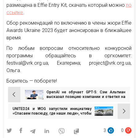
размещена в Effie Entry Kit, скачать который можно
по
ссылке
.
Сбор рекомендаций по включению в члены жюри Effie
Awards Ukraine 2023 будет анонсирован в ближайшее
время.
По любым вопросам относительно конкурсной
программы обращайтесь в оргкомитет:
festival@vrk.org.ua, Екатерина; project@vrk.org.ua,
Ольга.
Боритесь — поборете!
OpenAI не обучает GPT-5: Сэм Альтман
Навигация
высказал позицию компании и ответил на
беспокойство относительно быстрого
по
развития искусственного интеллекта.
UNITED24 и WOG запустили инициативу
записям
«Спасаем повсюду, где наши люди», чтобы
обеспечить ВСУ спасательными
вездеходами
3
0