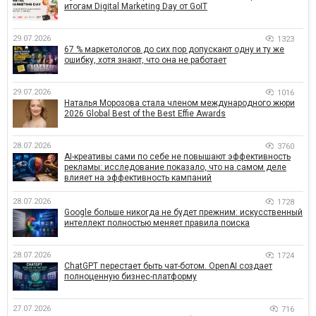
итогам Digital Marketing Day от GoIT
29.07.2026
1323
67 % маркетологов до сих пор допускают одну и ту же
ошибку, хотя знают, что она не работает
29.07.2026
1016
Наталья Морозова стала членом международного жюри
2026 Global Best of the Best Effie Awards
28.07.2026
3760
AI-креативы сами по себе не повышают эффективность
рекламы: исследование показало, что на самом деле
влияет на эффективность кампаний
28.07.2026
1728
Google больше никогда не будет прежним: искусственный
интеллект полностью меняет правила поиска
28.07.2026
1724
ChatGPT перестает быть чат-ботом. OpenAI создает
полноценную бизнес-платформу
27.07.2026
716