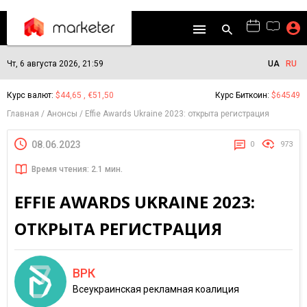
Чт, 6 августа 2026, 21:59
UA
RU
Курс валют:
$44,65 , €51,50
Курс Биткоин:
$64549
Главная
Анонсы
Effie Awards Ukraine 2023: открыта регистрация
08.06.2023
0
973
Время чтения: 2.1 мин.
EFFIE AWARDS UKRAINE 2023:
ОТКРЫТА РЕГИСТРАЦИЯ
ВРК
Всеукраинская рекламная коалиция