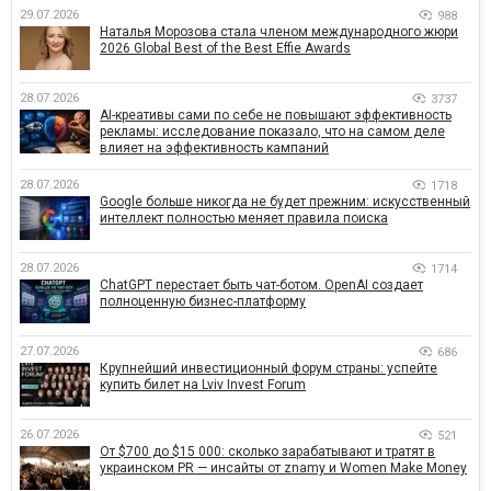
29.07.2026
988
Наталья Морозова стала членом международного жюри
2026 Global Best of the Best Effie Awards
28.07.2026
3737
AI-креативы сами по себе не повышают эффективность
рекламы: исследование показало, что на самом деле
влияет на эффективность кампаний
28.07.2026
1718
Google больше никогда не будет прежним: искусственный
интеллект полностью меняет правила поиска
28.07.2026
1714
ChatGPT перестает быть чат-ботом. OpenAI создает
полноценную бизнес-платформу
27.07.2026
686
Крупнейший инвестиционный форум страны: успейте
купить билет на Lviv Invest Forum
26.07.2026
521
От $700 до $15 000: сколько зарабатывают и тратят в
украинском PR — инсайты от znamy и Women Make Money