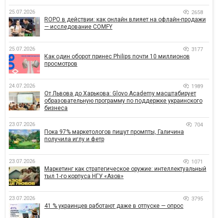
25.07.2026
2658
ROPO в действии: как онлайн влияет на офлайн-продажи
— исследование COMFY
25.07.2026
3177
Как один оборот принес Philips почти 10 миллионов
просмотров
24.07.2026
1989
От Львова до Харькова: Glovo Academy масштабирует
образовательную программу по поддержке украинского
бизнеса
23.07.2026
704
Пока 97% маркетологов пишут промпты, Галичина
получила иглу и фетр
23.07.2026
1071
Маркетинг как стратегическое оружие: интеллектуальный
тыл 1-го корпуса НГУ «Азов»
23.07.2026
3795
41 % украинцев работают даже в отпуске — опрос