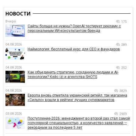
НОВОСТИ
Вчера
175
Сайты больше не нужны? OpenAI тестирует рекламу с
персональным ИИ-консультантом бренда
04.08.2026
289
Наймология: бесплатный курс для CEO и фаундеров
04.08.2026
252
Как объединить стратегию, созданную людьми и AI-
технологии? Кейс izi и агентства SHOTS
04.08.2026
3829
Европа вновь отметила украинский ритейл: три магазина
«Сильпо» вошли в рейтинг лучших супермаркетов
03.08.2026
2909
Поступление-2026: менеджмент во второй раз стал самой
популярной специальностью, а количество заявлений —
рекордным за последние 5 лет