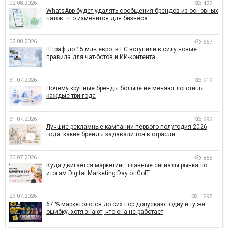
02.08.2026
422
WhatsApp будет удалять сообщения брендов из основных
чатов: что изменится для бизнеса
02.08.2026
557
Штраф до 15 млн евро: в ЕС вступили в силу новые
правила для чат-ботов и ИИ-контента
31.07.2026
616
Почему крупные бренды больше не меняют логотипы
каждые три года
31.07.2026
696
Лучшие рекламные кампании первого полугодия 2026
года: какие бренды задавали тон в отрасли
30.07.2026
855
Куда двигается маркетинг: главные сигналы рынка по
итогам Digital Marketing Day от GoIT
29.07.2026
1295
67 % маркетологов до сих пор допускают одну и ту же
ошибку, хотя знают, что она не работает