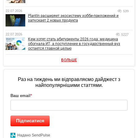
22.07.2026
539
PlantIn расширяет экосистему хобби-приложений и
запускает 2 новых продукта
22.07.2026
5227
Кем хотят стать абитуриенты 2026 года: медицина
обогнала ИТ, а поступление в государственный вуз
остается главной целью
БОЛЬШЕ
Раз на тиждень ми відправляємо дайджест з
найпопулярнішими статтями.
Ваш email
*
Підписатися
Надано SendPulse