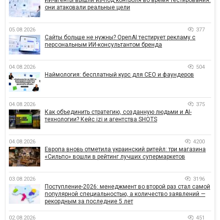
они атаковали реальные цели
05.08.2026
377
Сайты больше не нужны? OpenAI тестирует рекламу с
персональным ИИ-консультантом бренда
04.08.2026
504
Наймология: бесплатный курс для CEO и фаундеров
04.08.2026
375
Как объединить стратегию, созданную людьми и AI-
технологии? Кейс izi и агентства SHOTS
04.08.2026
4200
Европа вновь отметила украинский ритейл: три магазина
«Сильпо» вошли в рейтинг лучших супермаркетов
03.08.2026
3196
Поступление-2026: менеджмент во второй раз стал самой
популярной специальностью, а количество заявлений —
рекордным за последние 5 лет
02.08.2026
451