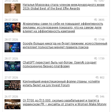
29.07.2026
1097
Наталья Морозова стала членом международного жюри
2026 Global Best of the Best Effie Awards
28.07.2026
3835
AI-креативы сами по себе не повышают эффективность
рекламы: исследование показало, что на самом деле
влияет на эффективность кампаний
28.07.2026
1748
Google больше никогда не будет прежним: искусственный
интеллект полностью меняет правила поиска
28.07.2026
1739
ChatGPT перестает быть чат-ботом. OpenAI создает
полноценную бизнес-платформу
27.07.2026
802
Крупнейший инвестиционный форум страны: успейте
купить билет на Lviv Invest Forum
26.07.2026
546
От $700 до $15 000: сколько зарабатывают и тратят в
украинском PR — инсайты от znamy и Women Make Money