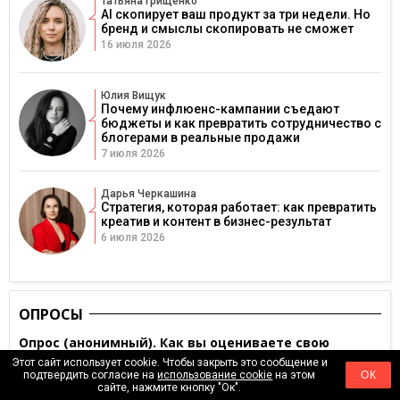
Татьяна Грищенко
AI скопирует ваш продукт за три недели. Но
бренд и смыслы скопировать не сможет
16 июля 2026
Юлия Вищук
Почему инфлюенс-кампании съедают
бюджеты и как превратить сотрудничество с
блогерами в реальные продажи
7 июля 2026
Дарья Черкашина
Стратегия, которая работает: как превратить
креатив и контент в бизнес-результат
6 июля 2026
ОПРОСЫ
Опрос (анонимный). Как вы оцениваете свою
финансовую стабильность сейчас?
Этот сайт использует cookie. Чтобы закрыть это сообщение и
подтвердить согласие на
использование cookie
на этом
ОК
Очень нестабильная
сайте, нажмите кнопку "Ок".