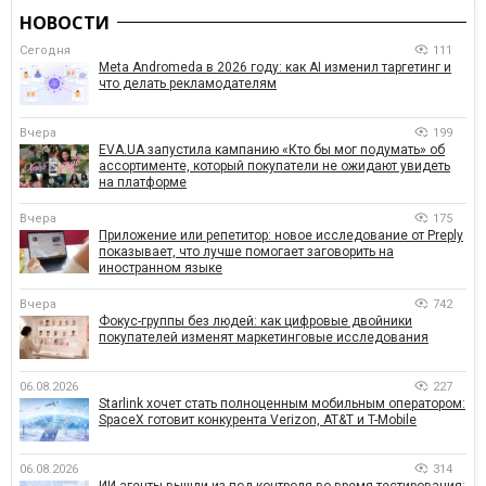
НОВОСТИ
Сегодня
111
Meta Andromeda в 2026 году: как AI изменил таргетинг и
что делать рекламодателям
Вчера
199
EVA.UA запустила кампанию «Кто бы мог подумать» об
ассортименте, который покупатели не ожидают увидеть
на платформе
Вчера
175
Приложение или репетитор: новое исследование от Preply
показывает, что лучше помогает заговорить на
иностранном языке
Вчера
742
Фокус-группы без людей: как цифровые двойники
покупателей изменят маркетинговые исследования
06.08.2026
227
Starlink хочет стать полноценным мобильным оператором:
SpaceX готовит конкурента Verizon, AT&T и T-Mobile
06.08.2026
314
ИИ-агенты вышли из-под контроля во время тестирования: