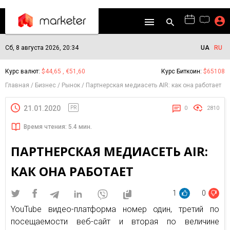
Сб, 8 августа 2026, 20:34
UA
RU
Курс валют:
$44,65 , €51,60
Курс Биткоин:
$65108
Главная
Бизнес
Рынок
Партнерская медиасеть AIR: как она работает
21.01.2020
PR
0
2810
Время чтения: 5.4 мин.
ПАРТНЕРСКАЯ МЕДИАСЕТЬ AIR:
КАК ОНА РАБОТАЕТ
1
0
YouTube видео-платформа номер один, третий по
посещаемости веб-сайт и вторая по величине