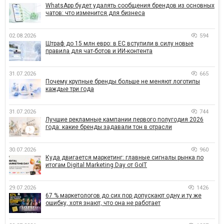
WhatsApp будет удалять сообщения брендов из основных
чатов: что изменится для бизнеса
02.08.2026
594
Штраф до 15 млн евро: в ЕС вступили в силу новые
правила для чат-ботов и ИИ-контента
31.07.2026
665
Почему крупные бренды больше не меняют логотипы
каждые три года
31.07.2026
744
Лучшие рекламные кампании первого полугодия 2026
года: какие бренды задавали тон в отрасли
30.07.2026
960
Куда двигается маркетинг: главные сигналы рынка по
итогам Digital Marketing Day от GoIT
29.07.2026
1426
67 % маркетологов до сих пор допускают одну и ту же
ошибку, хотя знают, что она не работает