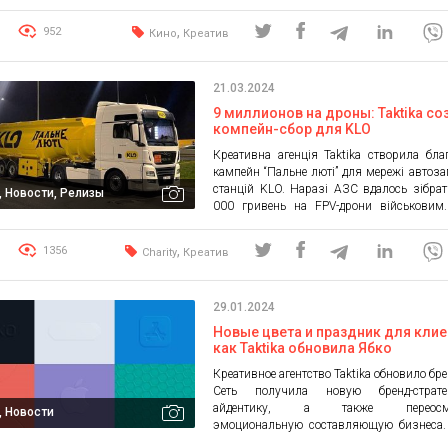
айдентику, логотип и сайт. Ранее укр
прокат сильно зависел от росс
,
952
Кино
Креатив
представительств крупных американских
Сейчас на рынке появился новый мощны
напрямую работающий с крупнейшими ст
21.03.2024
Дистрибьютор уже успел показать в ук
кинотеатрах «Фаворитку Миллера», «
9 миллионов на дроны: Taktika с
друга» и […]
компейн-сбор для KLO
Креативна агенція Taktika створила бла
кампейн “Пальне люті” для мережі автоз
станцій KLO. Наразі АЗС вдалось зібра
, Новости, Релизы
000 гривень на FPV-дрони військовим
українська мережа автозаправних ста
вересні 2023 року бренд запустив спе
,
1356
Charity
Креатив
збір коштів. З вартості кожного
преміального палива VENTUS мережа 
одну гривню на FPV-дрони для Сил Спе
29.01.2024
[…]
Новые цвета и праздник для клие
как Taktika обновила Ябко
Креативное агентство Taktika обновило бре
Сеть получила новую бренд-страт
айдентику, а также переосм
, Новости
эмоциональную составляющую бизнеса.
ритейлер техники, работающий в 