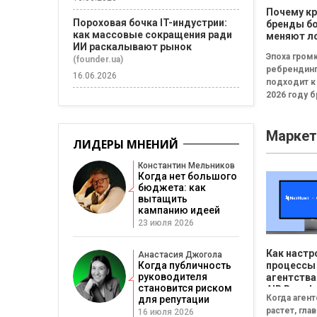
Почему к
Пороховая бочка IT-индустрии:
бренды б
как массовые сокращения ради
меняют л
ИИ раскалывают рынок
каждые т
Эпоха гром
(founder.ua)
ребрендин
16.06.2026
подходит к
2026 году 
всё чаще
инвестирую
Маркет
новые логот
ЛИДЕРЫ МНЕНИЙ
узнаваемые
Константин Мельников
Когда нет большого
бюджета: как
вытащить
кампанию идеей
23 июля 2026
Как настр
Анастасия Джогола
Когда публичность
процессы
руководителя
агентства
становится риском
AIR Brands
Когда аген
для репутации
NetHunt 
растет, гл
16 июля 2026