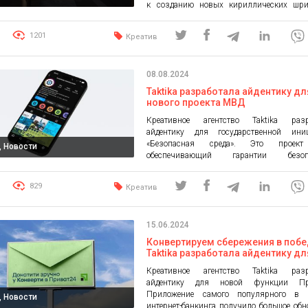
к созданию новых кириллических шр
Украине. Их можно будет скачать за донат
создания украинских шрифтов выходит 
1201
Креатив
типографии – это часть более широкого 
деколонизации и дерусификации. Ранее
нехватки собственных альтернат
08.08.2024
украинском рынке […]
Taktika разработала айдентику дл
нового проекта МВД
Креативное агентство Taktika разр
айдентику для государственной ини
«Безопасная среда». Это проек
, Новости
обеспечивающий гарантии безопа
гражданам Украины во время вой
послевоенный период. «Безопасная сред
829
Креатив
важная составляющая будущей Укр
доктрины, анонсированной Президентом
Владимиром Зеленским, которая направ
15.06.2024
обеспечение безопасности в государстве
вошли 16 различных программ, часть из
Конвертируем сбережения в побе
[…]
Taktika разработала айдентику дл
Приват24
Креативное агентство Taktika разр
айдентику для новой функции При
Приложение самого популярного в 
, Новости
интернет-банкинга получило большое обн