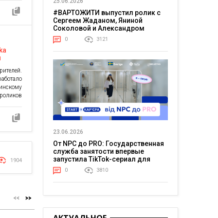
25.06.2026
ь лет на
#ВАРТОЖИТИ выпустил ролик с
большое
Сергеем Жаданом, Яниной
вно они
Соколовой и Александром
техники
Тереном о жизни в постоянном
и решили
0
3121
напряжении
ka
я
ителей.
аботало
нскому
 роликов
людям об
023 году
 стилю и
и на две
23.06.2026
ендарю,
От NPC до PRO: Государственная
День […]
служба занятости впервые
запустила TikTok-сериал для
1904
молодежи
0
3810