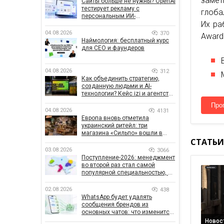
заме
Сайты больше не нужны? OpenAI
тестирует рекламу с
глоба
персональным ИИ-
Их ра
консультантом бренда
04.08.2026
370
Award
Наймология: бесплатный курс
для CEO и фаундеров
04.08.2026
312
Как объединить стратегию,
созданную людьми и AI-
технологии? Кейс izi и агентства
SHOTS
Про
04.08.2026
4131
Европа вновь отметила
украинский ритейл: три
магазина «Сильпо» вошли в
СТАТЬИ
рейтинг лучших супермаркетов
03.08.2026
3066
Поступление-2026: менеджмент
во второй раз стал самой
популярной специальностью, а
количество заявлений —
рекордным за последние 5 лет
02.08.2026
438
WhatsApp будет удалять
сообщения брендов из
основных чатов: что изменится
для бизнеса
Новос