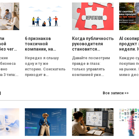
ли
6 признаков
Когда публичность
AI скопи
вой
токсичной
руководителя
продукт 
без чего
компании, на
становится
недели. 
ет
которые нужно
риском для
смыслы
ские
Нередко я слышу
Давайте посмотрим
Каждую су
обратить
репутации
скопиров
 бизнеса
одну и ту же
правде в глаза:
покупаю 
ь
внимание на
сможет
овно
историю. Соискатель
только управлять
на рынке.
ческую
собеседовании
а 3 типа:
приходит в
компанией уже
мимо дес
великолепный офис,
недостаточно.
прилавков
ванная и
его встречает
Руководитель
Помидоры
ы
ционная.
улыбчивый
должен стать лицом
примерно
Все записи >>
— это
сотрудник отдела
бизнеса. По данным
одинаковы
я под
кадров, а...
Edelman, 84%
сорта, по
людей...
похожий..