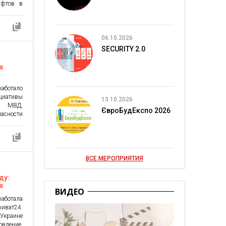
ифтов в
. Вопрос
за рамки
процесса
, из-за
06.10.2026
ив, на
SECURITY 2.0
я
аботало
циативы
13.10.2026
т МВД,
ЄвроБудЕкспо 2026
сности
ны и в
а» – это
аинской
 Украины
лена на
ВСЕ МЕРОПРИЯТИЯ
. В него
 которых
ду:
я
ВИДЕО
аботала
ват24.
Украине
овление,