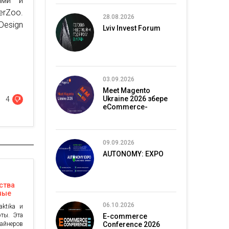
ыми и
erZoo.
28.08.2026
Design
Lviv Invest Forum
03.09.2026
Meet Magento
Ukraine 2026 збере
4
eCommerce-
спільноту в Києві
09.09.2026
AUTONOMY: EXPO
ства
нные
06.10.2026
aktika и
ты. Эта
E-commerce
айнеров
Conference 2026