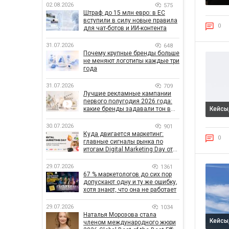
02.08.2026
575
Штраф до 15 млн евро: в ЕС
вступили в силу новые правила
0
для чат-ботов и ИИ-контента
31.07.2026
648
Почему крупные бренды больше
не меняют логотипы каждые три
года
31.07.2026
709
Лучшие рекламные кампании
первого полугодия 2026 года:
какие бренды задавали тон в
Кейсы
отрасли
30.07.2026
901
Куда двигается маркетинг:
0
главные сигналы рынка по
итогам Digital Marketing Day от
GoIT
29.07.2026
1361
67 % маркетологов до сих пор
допускают одну и ту же ошибку,
хотя знают, что она не работает
29.07.2026
1034
Наталья Морозова стала
Кейсы
членом международного жюри