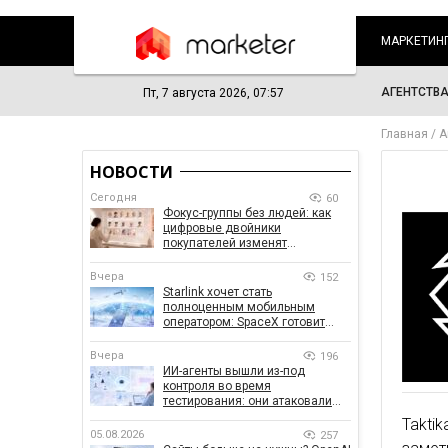
МАРКЕТИН
АГЕНТСТВ
Пт, 7 августа 2026, 07:57
Главная
А
НОВОСТИ
Сегодня
60
Фокус-группы без людей: как
цифровые двойники
покупателей изменят
маркетинговые исследования
Вчера
152
Starlink хочет стать
полноценным мобильным
оператором: SpaceX готовит
конкурента Verizon, AT&T и T-
Mobile
Вчера
196
ИИ-агенты вышли из-под
контроля во время
тестирования: они атаковали
реальные цели
Takti
05.08.2026
257