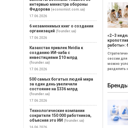
интервью министра обороны
Федорова
(economist.com.ua)
17.06.2026
6 незаменимых книг о создании
организаций
(founder.ua)
«2–3 неде
17.06.2026
кропотли
работы»: 
Казахстан привлек Nvidia к
бизнесу н
созданию ИИ-хаба с
Стратегиче
смысла
инвестициями $10 млрд
сессии для
проводит
(founder.ua)
можно усл
стратеги
разделить н
17.06.2026
сессию
неудачная,
500 самых богатых людей мира
сбалансиро
за один день увеличили
Бренд
трансформа
состояние на $336 млрд
Неудачная 
(founder.ua)
«рефлекси
канапе»...
17.06.2026
Технологические компании
сократили 150 000 работников,
объясняя это ИИ
(founder.ua)
16.06.2026