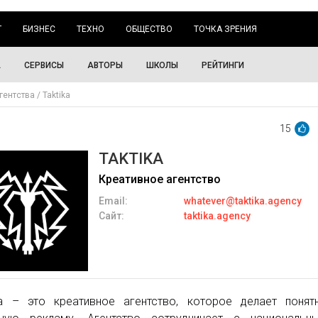
Г
БИЗНЕС
ТЕХНО
ОБЩЕСТВО
ТОЧКА ЗРЕНИЯ
А
СЕРВИСЫ
АВТОРЫ
ШКОЛЫ
РЕЙТИНГИ
гентства
Taktika
15
TAKTIKA
Креативное агентство
Email:
whatever@taktika.agency
Сайт:
taktika.agency
ka – это креативное агентство, которое делает поня