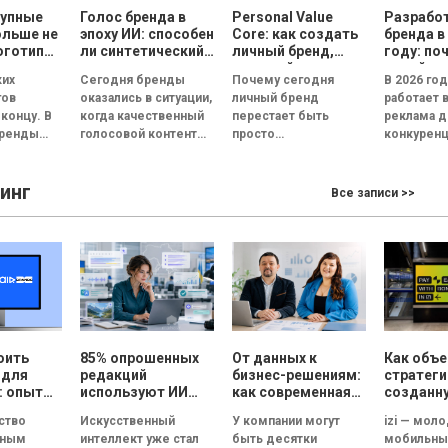
рупные
Голос бренда в
Personal Value
Разрабо
ольше не
эпоху ИИ: способен
Core: как создать
бренда в
оготипы
ли синтетический
личный бренд,
году: по
ри года
голос передать
который
дизайн 
ких
Сегодня бренды
Почему сегодня
В 2026 го
эмоции и внушить
способствует
реклам
гов
оказались в ситуации,
личный бренд
работает 
доверие, или все
выбору, доверию и
 концу. В
когда качественный
перестает быть
реклама д
бренды вскоре
статусу
бренды
голосовой контент
просто
конкуренц
будут звучать
одинаково?
перестал быть
дополнительной
внимание
т не в
конкурентным
возможностью для
пользова
инг
ипы, а в
преимуществом.
медийных личностей
сокращае
Все записи >>
...
Четкая дикция,
и становится
нескольки
контроль интонации,
инструментом
Согласно..
правильные паузы и...
профессионального
выбора, доверия и
личностного...
оить
85% опрошенных
От данных к
Как объ
 для
редакций
бизнес-решениям:
стратеги
: опыт
используют ИИ
как современная
созданн
 в
для создания
аналитика меняет
людьми и
тство
Искусственный
У компании могут
izi — мол
CRM
текстов, но ни
маркетинг
технолог
авным
интеллект уже стал
быть десятки
мобильны
одна из них не
izi и аге