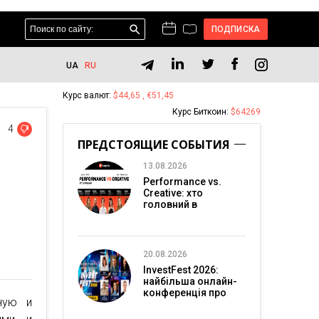
ПОДПИСКА
UA
RU
Курс валют:
$44,65 , €51,45
Курс Биткоин:
$64269
4
ПРЕДСТОЯЩИЕ СОБЫТИЯ
13.08.2026
Performance vs.
Creative: хто
головний в
перформанс-
маркетингу?
20.08.2026
InvestFest 2026:
найбільша онлайн-
конференція про
тную и
інвестиції