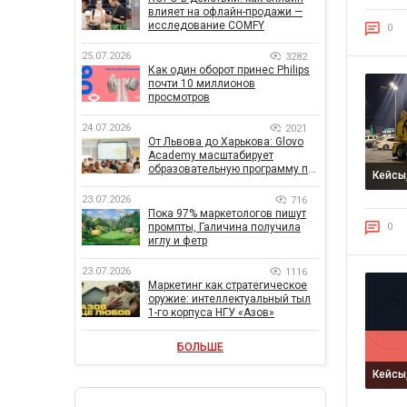
влияет на офлайн-продажи —
исследование COMFY
0
25.07.2026
3282
Как один оборот принес Philips
почти 10 миллионов
просмотров
24.07.2026
2021
От Львова до Харькова: Glovo
Academy масштабирует
образовательную программу по
Кейсы
поддержке украинского
бизнеса
23.07.2026
716
Пока 97% маркетологов пишут
промпты, Галичина получила
0
иглу и фетр
23.07.2026
1116
Маркетинг как стратегическое
оружие: интеллектуальный тыл
1-го корпуса НГУ «Азов»
БОЛЬШЕ
Кейсы