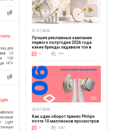
сходы в
ь деньги
 сборы и
ункция
 создала
ролики,
31.07.2026
отала
Лучшие рекламные кампании
первого полугодия 2026 года:
какие бренды задавали тон в
тику для
отрасли
ував 13
0
709
ати 100
гади НГУ
створити
ів серед
 зручним
. Дизайн
, […]
ight
A24
25.07.2026
аботало
Как один оборот принес Philips
висимой
почти 10 миллионов просмотров
n Light
тичную
0
3282