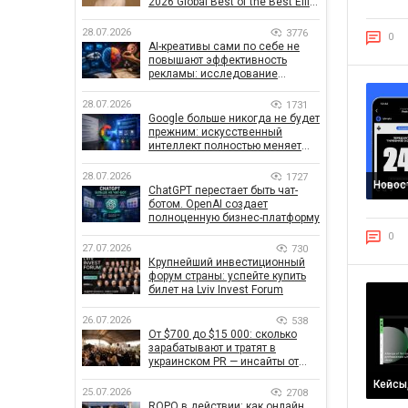
2026 Global Best of the Best Effie
Awards
28.07.2026
3776
0
AI-креативы сами по себе не
повышают эффективность
рекламы: исследование
показало, что на самом деле
влияет на эффективность
28.07.2026
1731
кампаний
Google больше никогда не будет
прежним: искусственный
интеллект полностью меняет
правила поиска
28.07.2026
1727
Новос
ChatGPT перестает быть чат-
ботом. OpenAI создает
полноценную бизнес-платформу
0
27.07.2026
730
Крупнейший инвестиционный
форум страны: успейте купить
билет на Lviv Invest Forum
26.07.2026
538
От $700 до $15 000: сколько
зарабатывают и тратят в
украинском PR — инсайты от
znamy и Women Make Money
Кейсы
25.07.2026
2708
ROPO в действии: как онлайн