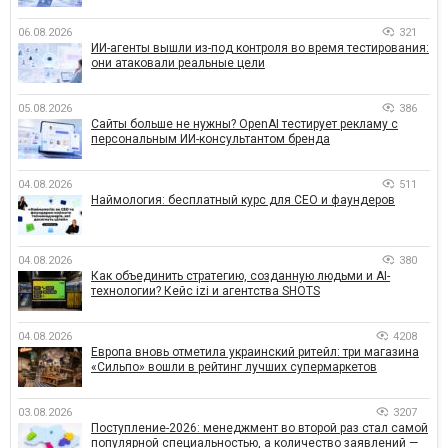
06.08.2026
321
ИИ-агенты вышли из-под контроля во время тестирования:
они атаковали реальные цели
05.08.2026
386
Сайты больше не нужны? OpenAI тестирует рекламу с
персональным ИИ-консультантом бренда
04.08.2026
511
Наймология: бесплатный курс для CEO и фаундеров
04.08.2026
380
Как объединить стратегию, созданную людьми и AI-
технологии? Кейс izi и агентства SHOTS
04.08.2026
4208
Европа вновь отметила украинский ритейл: три магазина
«Сильпо» вошли в рейтинг лучших супермаркетов
03.08.2026
3207
Поступление-2026: менеджмент во второй раз стал самой
популярной специальностью, а количество заявлений —