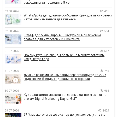
рекордным за последние 5 лет
02.08.2026
451
WhatsApp будет удалять сообщения брендов из основных
чатов: что изменится для бизнеса
02.08.2026
594
Штраф до 15 млн евро: в ЕС вступили в силу новые
правила для чат-ботов и ИИ-контента
31.07.2026
667
Почему крупные бренды больше не меняют логотипы
каждые три года
31.07.2026
745
Лучшие рекламные кампании первого полугодия 2026
года: какие бренды задавали тон в отрасли
30.07.2026
966
Куда двигается маркетинг: главные сигналы рынка по
итогам Digital Marketing Day от GoIT
29.07.2026
1429
67 % маркетологов до сих пор допускают одну и ту же