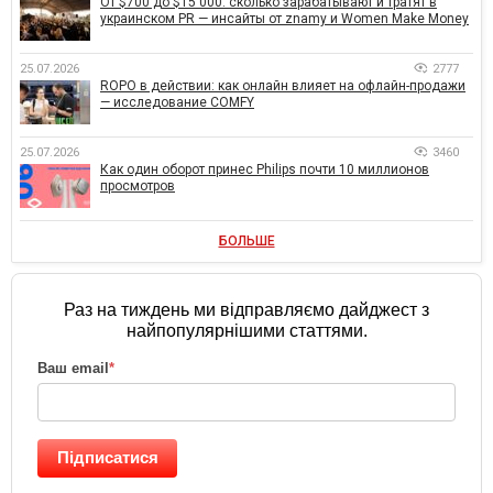
От $700 до $15 000: сколько зарабатывают и тратят в
украинском PR — инсайты от znamy и Women Make Money
25.07.2026
2777
ROPO в действии: как онлайн влияет на офлайн-продажи
— исследование COMFY
25.07.2026
3460
Как один оборот принес Philips почти 10 миллионов
просмотров
БОЛЬШЕ
Раз на тиждень ми відправляємо дайджест з
найпопулярнішими статтями.
Ваш email
*
Підписатися