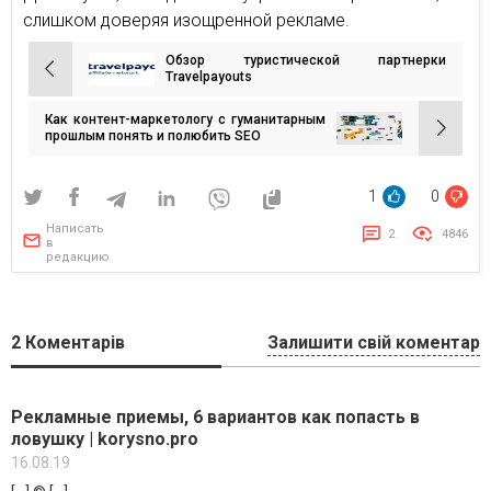
слишком доверяя изощренной рекламе.
Обзор туристической партнерки
Навигация
Travelpayouts
по
Как контент-маркетологу с гуманитарным
записям
прошлым понять и полюбить SEO
1
0
Написать
2
4846
в
редакцию
2
Коментарів
Залишити свій коментар
Рекламные приемы, 6 вариантов как попасть в
ловушку | korysno.pro
16.08.19