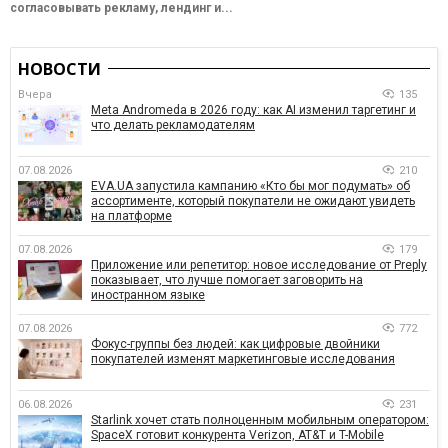
согласовывать рекламу, лендинг и...
НОВОСТИ
Вчера
135
Meta Andromeda в 2026 году: как AI изменил таргетинг и
что делать рекламодателям
07.08.2026
210
EVA.UA запустила кампанию «Кто бы мог подумать» об
ассортименте, который покупатели не ожидают увидеть
на платформе
07.08.2026
179
Приложение или репетитор: новое исследование от Preply
показывает, что лучше помогает заговорить на
иностранном языке
07.08.2026
772
Фокус-группы без людей: как цифровые двойники
покупателей изменят маркетинговые исследования
06.08.2026
231
Starlink хочет стать полноценным мобильным оператором:
SpaceX готовит конкурента Verizon, AT&T и T-Mobile