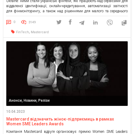
Ukraine: ними стали українські фінтехи, які працюють над сервісами для
віддаленої ідентифікації, онлайн-кредитування, автоматизації звітності
для фінмоніторингу, а також над рішеннями для малого та середнього
бізнесу. Програма Start Path Ukraine розроблена Mastercard спеціально
для українських фінтех-компаній та покликана надати їм можливість
0
3149
зростати і сприяти відновленню економіки України. […]
,
FinTech
Mastercard
Анонси, Новини, Релізи
10.04.2023
Mastercard відзначить жінок-підприємиць в рамках
Women SME Leaders Awards
Компанія Mastercard вдруге організовує премію Women SME Leaders