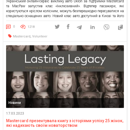
Український онлайн-сервіс виклику авто Uklon за підтримки Mastercard
та MacPaw запустив клас «Інклюзивний». Відтепер пасажири, які
користуються кріслом колісним, можуть безперешкодно пересуватися на
спеціально оснащених авто. Новий клас авто доступний в Києві та його
передмісті в радіусі 20 км, а надалі планується розширення географії.
Авто класу «Інклюзивний» оснащені гідравлічним або механічним
0
1218
підіймачем, рампою, спеціальними пасками […]
,
Mastercard
Volunteer
Новини
17.03.2023
Mastercard презентувала книгу з історіями успіху 25 жінок,
які надихають своїм новаторством