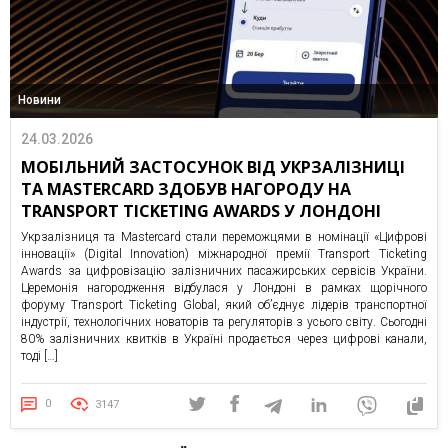
Новини
24.03.2026
МОБІЛЬНИЙ ЗАСТОСУНОК ВІД УКРЗАЛІЗНИЦІ
ТА MASTERCARD ЗДОБУВ НАГОРОДУ НА
TRANSPORT TICKETING AWARDS У ЛОНДОНІ
Укрзалізниця та Mastercard стали переможцями в номінації «Цифрові
інновації» (Digital Innovation) міжнародної премії Transport Ticketing
Awards за цифровізацію залізничних пасажирських сервісів України.
Церемонія нагородження відбулася у Лондоні в рамках щорічного
форуму Transport Ticketing Global, який об’єднує лідерів транспортної
індустрії, технологічних новаторів та регуляторів з усього світу. Сьогодні
80% залізничних квитків в Україні продається через цифрові канали,
тоді […]
0
3147