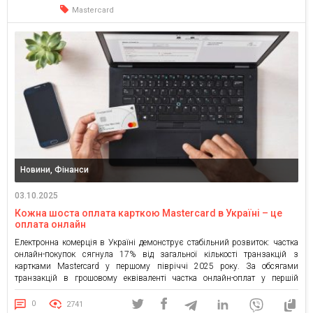
Mastercard
час […]
Новини, Фінанси
03.10.2025
Кожна шоста оплата карткою Mastercard в Україні – це
оплата онлайн
Електронна комерція в Україні демонструє стабільний розвиток: частка
онлайн-покупок сягнула 17% від загальної кількості транзакцій з
картками Mastercard у першому півріччі 2025 року. За обсягами
транзакцій в грошовому еквіваленті частка онлайн-оплат у першій
половині року склала 19%. Як зазначає Інга Андреєва, генеральна
директорка Mastercard в Україні та Молдові, цей показник перевищив
0
2741