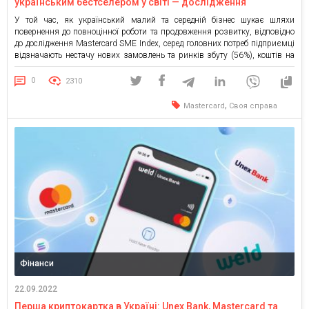
українським бестселером у світі — дослідження
Mastercard
У той час, як український малий та середній бізнес шукає шляхи
повернення до повноцінної роботи та продовження розвитку, відповідно
до дослідження Mastercard SME Index, серед головних потреб підприємці
відзначають нестачу нових замовлень та ринків збуту (56%), коштів на
розвиток (33%) та необхідність допомоги з логістикою (23%). 28%
українських МСБ, що працюють під час війни, вже […]
0
2310
,
Mastercard
Своя справа
Фінанси
22.09.2022
Перша криптокартка в Україні: Unex Bank, Mastercard та