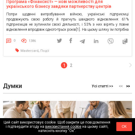
Програма «Фінансист» — нові можливості для
українського бізнесу завдяки партнерству центрів
Дія.Бізнес з UKRSIBBANK та Mastercard
Попри щоденні випробування війною, українські підприємці
продовжують свою роботу й прагнуть швидкого відновлення: 61%
підприємців не зупинили своєї діяльності, і 53% з них вірять у повне
відновлення впродовж одного-трьох років[1]. На цьому шляху їм потрібна
підтримка. Саме тому центри підтримки підприємців Дія.Бізнес,
UKRSIBBANK BNP Paribas Group та Mastercard оголошують про старт
0
1386
тристороннього партнерства, яке відкриє […]
,
Mastercard
Події
1
2
Думки
Усі статті >>
Цей сайт використовує cookie. Щоб закрити це повідомлення
і підтвердити згоду на
використання cookie
на цьому сайті,
ОК
натисніть кнопку "Ок".