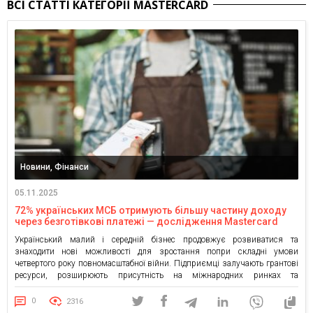
ВСІ СТАТТІ КАТЕГОРІЇ MASTERCARD
Новини, Фінанси
05.11.2025
72% українських МСБ отримують більшу частину доходу
через безготівкові платежі — дослідження Mastercard
Український малий і середній бізнес продовжує розвиватися та
знаходити нові можливості для зростання попри складні умови
четвертого року повномасштабної війни. Підприємці залучають грантові
ресурси, розширюють присутність на міжнародних ринках та
впроваджують цифрові інструменти. Про це свідчать результати
щорічного дослідження Mastercard SME Index 2025, у якому компанія
0
2316
Mastercard аналізує стан і потреби підприємців, а також перспективи […]