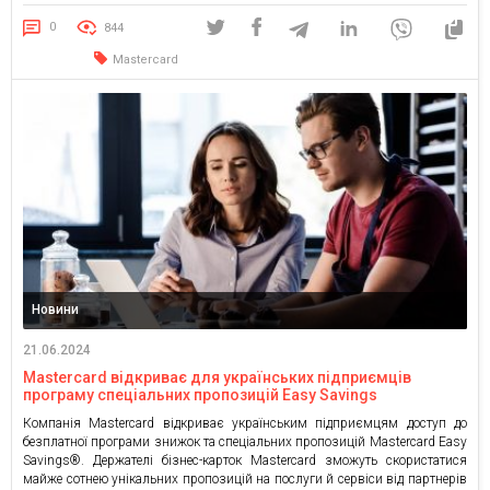
інтерфейсу застосунку можна взаємодіяти за допомогою голосового
керування та озвучення VoiceOver (iOS) та TalkBack (Android). Для цього
0
844
всі кнопки, перемикачі, текстові поля […]
Mastercard
Новини
21.06.2024
Mastercard відкриває для українських підприємців
програму спеціальних пропозицій Easy Savings
Компанія Mastercard відкриває українським підприємцям доступ до
безплатної програми знижок та спеціальних пропозицій Mastercard Easy
Savings®. Держателі бізнес-карток Mastercard зможуть скористатися
майже сотнею унікальних пропозицій на послуги й сервіси від партнерів