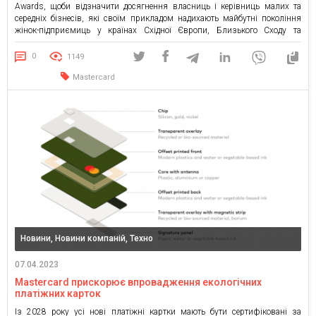
Awards, щоби відзначити досягнення власниць і керівниць малих та
середніх бізнесів, які своїм прикладом надихають майбутні покоління
жінок-підприємиць у країнах Східної Європи, Близького Сходу та
Африки. Відзнака, започаткована у 2022 році для підтримки
підприємиць, покликана привернути увагу до жінок, які будують
0
1149
майбутнє регіону. Після успішного проведення першої […]
Mastercard
Новини, Новини компаній, Техно
07.04.2023
Mastercard прискорює впровадження екологічних
платіжних карток
Із 2028 року усі нові платіжні картки мають бути сертифіковані за