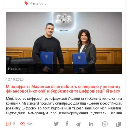
Mastercard
Новини
12.10.2025
Мінцифра та Mastercard поглиблять співпрацю у розвитку
фінансової інклюзії, кібербезпеки та цифровізації бізнесу
Міністерство цифрової трансформації України та глобальна технологічна
компанія Mastercard посилять співпрацю для підвищення кіберстійкості,
розвитку цифрової зрілості підприємців та реалізації Gov-Tech ініціатив.
Відповідний меморандум про взаєморозуміння підписали Перший
віцепремʼєр-міністр — Міністр цифрової трансформації України Михайло
Федоров, президентка Mastercard у Східній Європі Ясемін Бедір та
0
908
генеральна директорка Mastercard в Україні та Молдові Інга Андреєва під