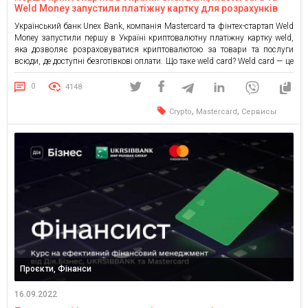
Weld Money запустили платіжну картку для розрахунків
криптовалютою
Український банк Unex Bank, компанія Mastercard та фінтех-стартап Weld
Money запустили першу в Україні криптовалютну платіжну картку weld,
яка дозволяє розраховуватися криптовалютою за товари та послуги
всюди, де доступні безготівкові оплати. Що таке weld card? Weld card — це
цифрова платіжна картка на базі Debit Mastercard®, яка прив’язана до
криптовалютного гаманця на платформі Weld Money. […]
0
4148
,
,
Crypto
Mastercard
Сервисы
Проєкти, Фінанси
16.09.2022