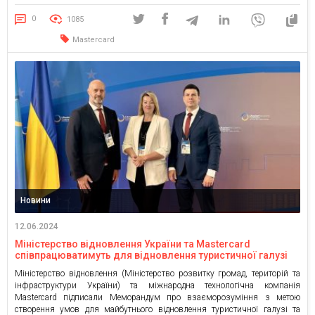
програми – провідних світових компаній та брендів. Програма
покликана підтримати українських підприємців, розширити для них
0
1085
можливості в бізнесі та сприяти зростанню й розвитку їхньої […]
Mastercard
Новини
12.06.2024
Міністерство відновлення України та Mastercard
співпрацюватимуть для відновлення туристичної галузі
Міністерство відновлення (Міністерство розвитку громад, територій та
інфраструктури України) та міжнародна технологічна компанія
Mastercard підписали Меморандум про взаєморозуміння з метою
створення умов для майбутнього відновлення туристичної галузі та