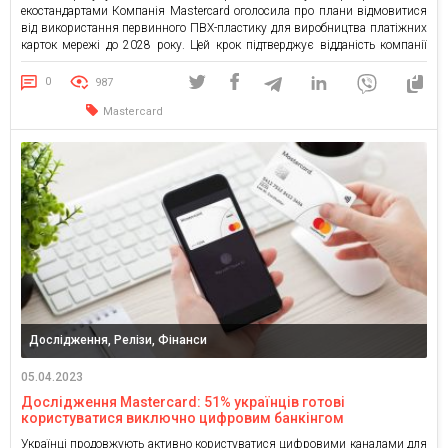
екостандартами Компанія Mastercard оголосила про плани відмовитися
від використання первинного ПВХ-пластику для виробництва платіжних
карток мережі до 2028 року. Цей крок підтверджує відданість компанії
своїм зобов’язанням у сфері сталого розвитку та розширює доступність
більш екологічних карткових продуктів для споживачів, які бажають
0
987
зменшити свій вплив […]
Mastercard
Дослідження, Релізи, Фінанси
05.04.2023
Дослідження Mastercard: 51% українців готові
користуватися виключно цифровим банкінгом
Українці продовжують активно користуватися цифровими каналами для