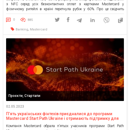
з NFC серед усіх безконтактних оплат з картками Mastercard у
фізичному ритейлі в країні перетнула рубіж у 60%. Про це свідчить
транзакційна статистика Mastercard за другий квартал 2023 року. За
словами Юрія Батхіна, віцепрезидента з розвитку бізнесу Mastercard […]
0
885
,
Banking
Mastercard
Проєкти, Стартапи
02.05.2023
П’ять українських фінтехів приєдналися до програми
Mastercard Start Path Ukraine і отримають підтримку для
зростання
Компанія Mastercard обрала п’ятьох учасників програми Start Path