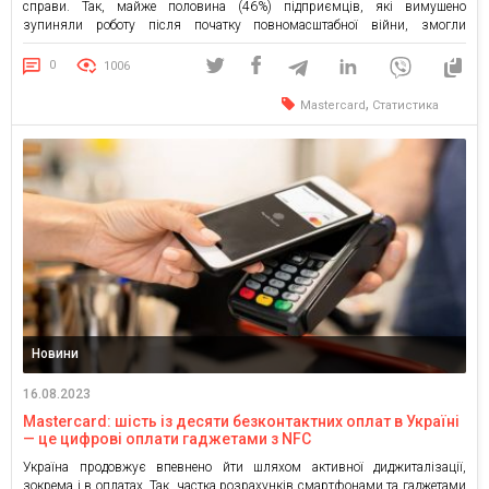
справи. Так, майже половина (46%) підприємців, які вимушено
зупиняли роботу після початку повномасштабної війни, змогли
відновити свою діяльність у повному обсязі. Ще 38% прогнозують, що
зможуть повернутися до довоєнних показників протягом одного-двох
0
1006
років. Такі результати дослідження Mastercard SME Index 2023, у […]
,
Mastercard
Статистика
Новини
16.08.2023
Mastercard: шість із десяти безконтактних оплат в Україні
— це цифрові оплати гаджетами з NFC
Україна продовжує впевнено йти шляхом активної диджиталізації,
зокрема і в оплатах. Так, частка розрахунків смартфонами та гаджетами