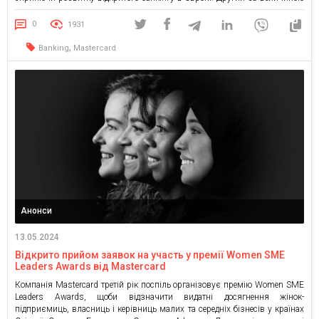
необанк в Європі bunq у співпраці з Mastercard надасть 12,5 млн
користувачам по всій Європі повний доступ до перегляду їхніх
0
1931
фінансових операцій. Це стало […]
,
Banking
Mastercard
Анонси
13.05.2024
Відкрито прийом заявок на участь у премії Women SME
Leaders Awards від Mastercard
Компанія Mastercard третій рік поспіль організовує премію Women SME
Leaders Awards, щоби відзначити видатні досягнення жінок-
підприємиць, власниць і керівниць малих та середніх бізнесів у країнах