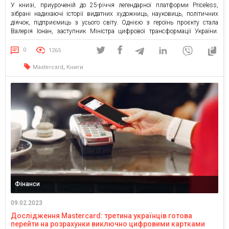
У книзі, приуроченій до 25-річчя легендарної платформи Priceless,
зібрані надихаючі історії видатних художниць, науковиць, політичних
діячок, підприємиць з усього світу. Однією з героїнь проєкту стала
Валерія Іонан, заступник Міністра цифрової трансформації України.
Компанія Mastercard представила колекційну настільну книгу «Lasting
Legacy – Honoring 25 Visionaries to Celebrate 25 Years of Priceless»
0
1265
(«Довговічне надбання. Історії 25 візіонерок […]
,
Mastercard
Книги
Фінанси
09.02.2023
Дослідження Mastercard: третина українців готова
перейти на розрахунки виключно цифровими картками