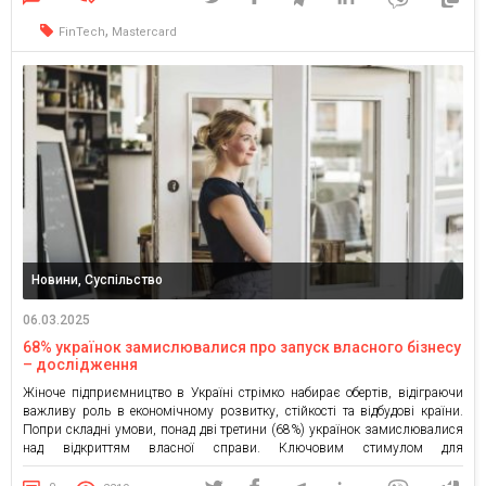
,
FinTech
Mastercard
Новини, Суспільство
06.03.2025
68% українок замислювалися про запуск власного бізнесу
– дослідження
Жіноче підприємництво в Україні стрімко набирає обертів, відіграючи
важливу роль в економічному розвитку, стійкості та відбудові країни.
Попри складні умови, понад дві третини (68%) українок замислювалися
над відкриттям власної справи. Ключовим стимулом для
започаткування бізнесу є можливість втілити свою мрію у реальність –
саме так зазначила майже половина (48%) опитаних власниць бізнесу в