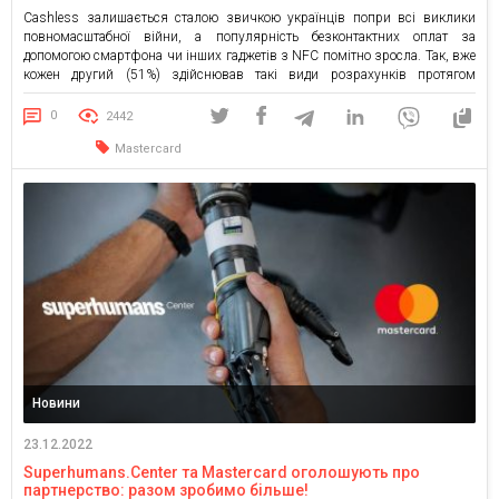
Cashless залишається сталою звичкою українців попри всі виклики
повномасштабної війни, а популярність безконтактних оплат за
допомогою смартфона чи інших гаджетів з NFC помітно зросла. Так, вже
кожен другий (51%) здійснював такі види розрахунків протягом
останнього року, що на 11 вп вище, ніж роком раніше. Третина ж
українців стверджує, що готова повністю відмовитися від пластикових
0
2442
платіжних […]
Mastercard
Новини
23.12.2022
Superhumans.Center та Mastercard оголошують про
партнерство: разом зробимо більше!