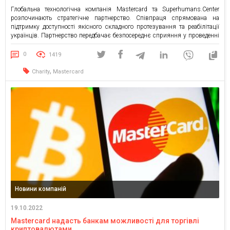
Глобальна технологічна компанія Mastercard та Superhumans.Center
розпочинають стратегічне партнерство. Співпраця спрямована на
підтримку доступності якісного складного протезування та реабілітації
українців. Партнерство передбачає безпосереднє сприяння у проведенні
протезування для пацієнтів Superhumans, зокрема отримання
найкращих інноваційних біонічних протезів. Крім того, заплановано
0
1419
залучення фінансових інструментів для фандрейзингу та підтримки
проекту. «Наша місія — надавати більше: якісних послуг, інновацій,
,
Charity
Mastercard
можливостей. […]
Новини компаній
19.10.2022
Mastercard надасть банкам можливості для торгівлі
криптовалютами