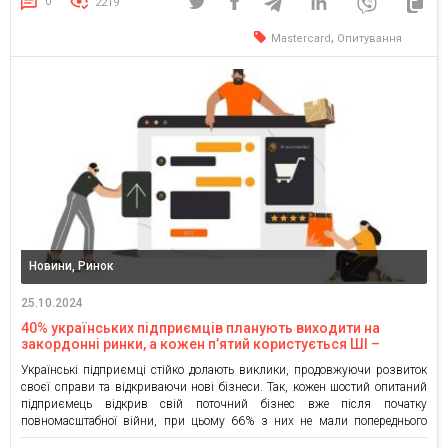
0
2219
Україні. Такими […]
,
Mastercard
Опитування
Новини, Ринок
25.10.2024
40% українських підприємців планують виходити на
закордонні ринки, а кожен п’ятий користується ШІ –
дослідження
Українські підприємці стійко долають виклики, продовжуючи розвиток
своєї справи та відкриваючи нові бізнеси. Так, кожен шостий опитаний
підприємець відкрив свій поточний бізнес вже після початку
повномасштабної війни, при цьому 66% з них не мали попереднього
досвіду бізнес-діяльності. Сьогодні вже 75% підприємців активно