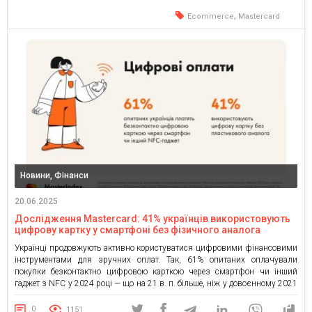
довоєнний рівень 2021 року […]
,
Ecommerce
Mastercard
Новини, Фінанси
20.06.2025
Дослідження Mastercard: 41% українців використовують
цифрову картку у смартфоні без фізичного аналога
Українці продовжують активно користуватися цифровими фінансовими
інструментами для зручних оплат. Так, 61% опитаних оплачували
покупки безконтактно цифровою карткою через смартфон чи інший
гаджет з NFC у 2024 році — що на 21 в. п. більше, ніж у довоєнному 2021
році. Кожен другий опитаний має оцифровану картку у своєму
диджитал-гаманці, а 41% опитаних використовують цифрову картку, […]
0
1151