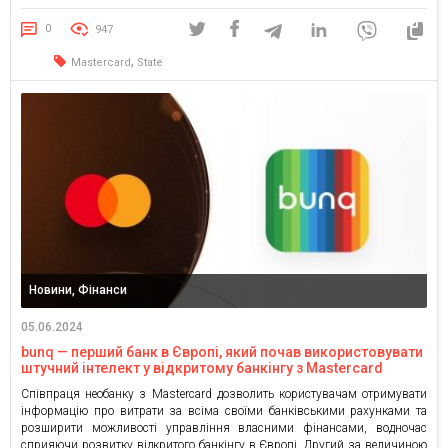
розвитку туристичного потенціалу України. Меморандум підписали
заступник міністра розвитку громад, територій та інфраструктури Сергій
0
947
Деркач та Нікола Вілла, виконавчий віцепрезидент зі співпраці з
державним сектором, підрозділ стратегічного […]
,
Mastercard
State
Новини, Фінанси
05.06.2024
bunq — перший банк в Європі, який почав використовувати
штучний інтелект у відкритому банкінгу з Mastercard
Співпраця необанку з Mastercard дозволить користувачам отримувати
інформацію про витрати за всіма своїми банківськими рахунками та
розширити можливості управління власними фінансами, водночас
сприяючи розвитку відкритого банкінгу в Європі. Другий за величиною