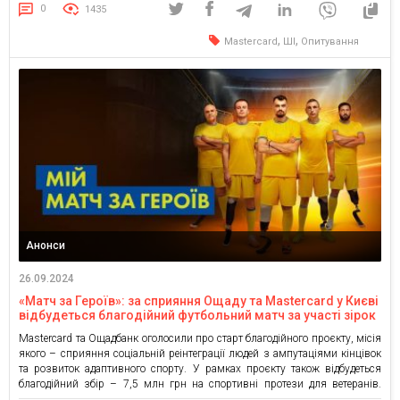
використовують цифрові канали у продажах та спілкуванні з клієнтами і
0
1435
56% опитаних експортують […]
,
,
Mastercard
ШІ
Опитування
Анонси
26.09.2024
«Матч за Героїв»: за сприяння Ощаду та Mastercard у Києві
відбудеться благодійний футбольний матч за участі зірок
та ветеранів на протезах
Mastercard та Ощадбанк оголосили про старт благодійного проєкту, місія
якого – сприяння соціальній реінтеграції людей з ампутаціями кінцівок
та розвиток адаптивного спорту. У рамках проєкту також відбудеться
благодійний збір – 7,5 млн грн на спортивні протези для ветеранів.
Проєкт реалізується за підтримки Української асоціації футболу,