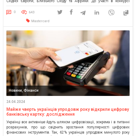
Східної Європи, Близького Сходу та Африки. До участі в конкурсі
запрошуються малі та середні бізнеси, якими володіють та керують
жінки. Оборот компанії не має перевищувати 13,6 млн доларів США, а […]
0
643
Mastercard
Новини, Фінанси
24.04.2024
Майже чверть українців упродовж року відкрили цифрову
банківську картку: дослідження
Українці все активніше йдуть шляхом цифровізації, зокрема і в питанні
розрахунків, про що свідчить зростання популярності цифрових
фінансових інструментів. Так, 62% українців упродовж минулого року