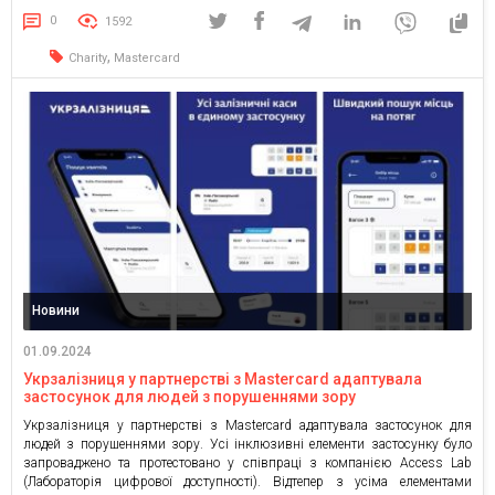
Superhumans Center, Футбольного клубу «Покрова АМП» та MEGOGO.
0
1592
Mastercard та […]
,
Charity
Mastercard
Новини
01.09.2024
Укрзалізниця у партнерстві з Mastercard адаптувала
застосунок для людей з порушеннями зору
Укрзалізниця у партнерстві з Mastercard адаптувала застосунок для
людей з порушеннями зору. Усі інклюзивні елементи застосунку було
запроваджено та протестовано у співпраці з компанією Access Lab
(Лабораторія цифрової доступності). Відтепер з усіма елементами