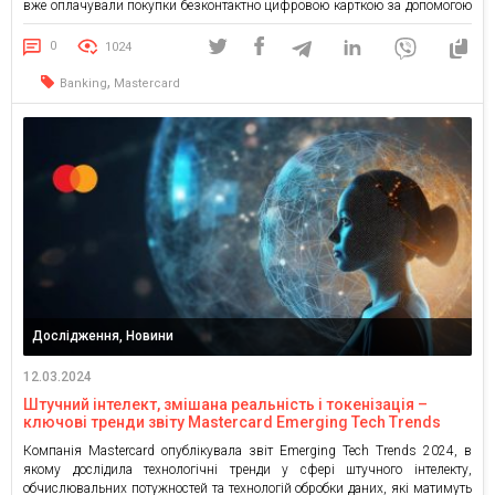
вже оплачували покупки безконтактно цифровою карткою за допомогою
смартфона чи іншого гаджета з NFC, що на 11 вп більше, ніж роком
раніше. Особливо помітно користування NFC-оплатами зросло серед
0
1024
користувачів карток […]
,
Banking
Mastercard
Дослідження, Новини
12.03.2024
Штучний інтелект, змішана реальність і токенізація –
ключові тренди звіту Mastercard Emerging Tech Trends
2024
Компанія Mastercard опублікувала звіт Emerging Tech Trends 2024, в
якому дослідила технологічні тренди у сфері штучного інтелекту,
обчислювальних потужностей та технологій обробки даних, які матимуть