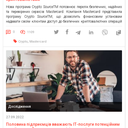
Нова програма Crypto SourceTM поповнює перелік безпечних, надійних
та перевірених сервісів Mastercard. Компанія Mastercard представила
програму Crypto SourceTM, що дозволить фінансовим установам
надавати своїм клієнтам доступ до безпечних криптовалютних операцій
та сервісів. Згідно з цьогорічним дослідженням Mastercard New
Payments Index, 29% респондентів у всьому світі зберігають
0
1109
криптовалюту як інвестиції, і 65% опитаних хотіли б, аби […]
,
Crypto
Mastercard
Дослідження
27.09.2022
Половина підприємців вважають ІТ-послуги потенційним