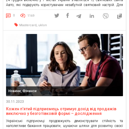
Авто, які подарують користувачам незабутній святковий настрій. Для
того, щоб стати учасником акції, потрібно викликати автівку через
застосунок Uklon та здійснити оплату послуги […]
0
1169
,
Mastercard
uklon
Новини, Фінанси
30.11.2023
Кожен п’ятий підприємець отримує дохід від продажів
виключно у безготівковій формі – дослідження
Mastercard
Українські підприємці продовжують демонструвати стійкість та
наполегливе бажання працювати, шукаючи шляхи для розвитку своєї