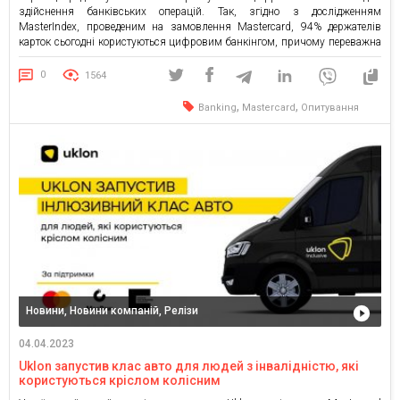
здійснення банківських операцій. Так, згідно з дослідженням
MasterIndex, проведеним на замовлення Mastercard, 94% держателів
карток сьогодні користуються цифровим банкінгом, причому переважна
більшість з них (75%) надають перевагу саме мобільним застосункам.
Крім цього, понад половина опитаних українців (51%) стверджує, що в
0
1564
найближчі два роки готова повністю перейти у диджитал-банкінг, […]
,
,
Banking
Mastercard
Опитування
Новини, Новини компаній, Релізи
04.04.2023
Uklon запустив клас авто для людей з інвалідністю, які
користуються кріслом колісним