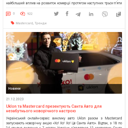
найбільший вплив на розвиток комерції протягом наступних трьох-п’яти
років. Нові розробки й рішення у цих сферах зроблять технології більш
інтуїтивно зрозумілими, інтерактивними та інтегрованими у
0
922
повсякденне життя, що матиме своє […]
,
Mastercard
Тренди
Новини
21.12.2023
Uklon та Mastercard презентують Санта Авто для
незабутнього новорічного настрою
Український онлайн-сервіс виклику авто Uklon разом з Mastercard
запускають новорічну акцію «Хо! Хо! Хо! Це Санта Авто». Відтак, з 18 по
24 грудня включно у 7 містах України зʼявляться 12 святкових Санта