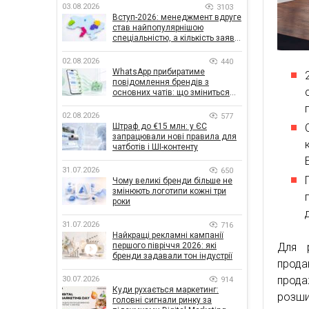
03.08.2026
3103
Вступ-2026: менеджмент вдруге
став найпопулярнішою
спеціальністю, а кількість заяв
— рекордна за 5 років
02.08.2026
440
WhatsApp прибиратиме
повідомлення брендів з
основних чатів: що зміниться
для бізнесу
02.08.2026
577
Штраф до €15 млн: у ЄС
запрацювали нові правила для
чатботів і ШІ-контенту
31.07.2026
650
Чому великі бренди більше не
змінюють логотипи кожні три
роки
31.07.2026
716
Найкращі рекламні кампанії
Для 
першого півріччя 2026: які
бренди задавали тон індустрії
прода
прода
30.07.2026
914
Куди рухається маркетинг:
розши
головні сигнали ринку за