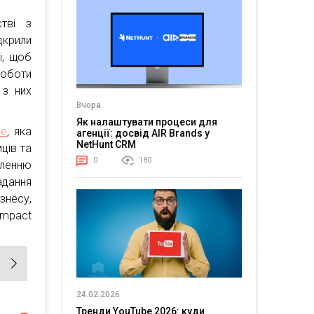
тві з
крили
і, щоб
роботи
 з них
Вчора
Як налаштувати процеси для
ne
, яка
агенції: досвід AIR Brands у
NetHunt CRM
ців та
0
180
вленню
адання
знесу,
Impact
24.02.2026
Тренди YouTube 2026: куди