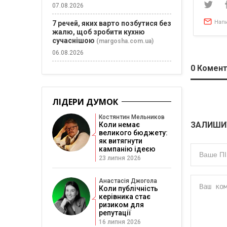
07.08.2026
Нап
7 речей, яких варто позбутися без
жалю, щоб зробити кухню
сучаснішою
(margosha.com.ua)
06.08.2026
0
Комент
ЛІДЕРИ ДУМОК
Костянтин Мельников
ЗАЛИШИ
Коли немає
великого бюджету:
як витягнути
кампанію ідеєю
23 липня 2026
Анастасія Джогола
Коли публічність
керівника стає
ризиком для
репутації
16 липня 2026