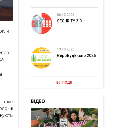
06.10.2026
SECURITY 2.0
рили
13.10.2026
уг за
ЄвроБудЕкспо 2026
ка
а
ВСІ ПОДІЇ
ВІДЕО
в вже
рдонні
анують