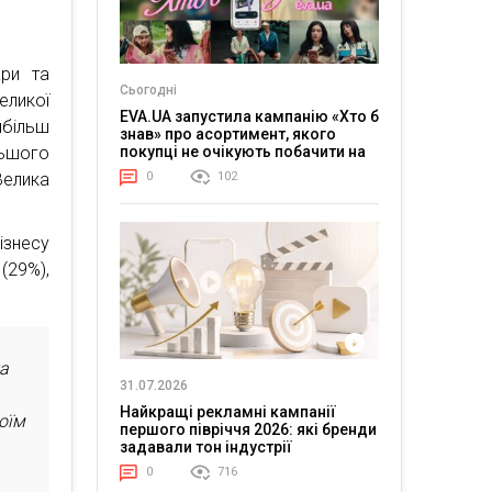
ари та
Сьогодні
еликої
EVA.UA запустила кампанію «Хто б
більш
знав» про асортимент, якого
покупці не очікують побачити на
льшого
платформі
0
102
Велика
ізнесу
(29%),
та
31.07.2026
Найкращі рекламні кампанії
оїм
першого півріччя 2026: які бренди
задавали тон індустрії
0
716