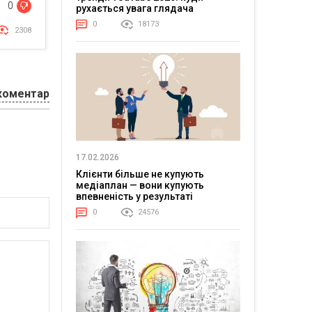
0
рухається увага глядача
0
18173
2308
коментар
17.02.2026
Клієнти більше не купують
медіаплан — вони купують
впевненість у результаті
0
24576