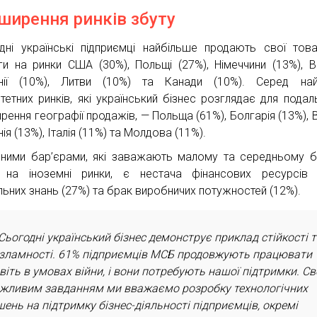
ширення ринків збуту
дні українські підприємці найбільше продають свої тов
ги на ринки США (30%), Польщі (27%), Німеччини (13%), В
нії (10%), Литви (10%) та Канади (10%). Серед най
итетних ринків, які український бізнес розглядає для пода
рення географії продажів, — Польща (61%), Болгарія (13%), 
ія (13%), Італія (11%) та Молдова (11%).
ними бар’єрами, які заважають малому та середньому б
 на іноземні ринки, є нестача фінансових ресурсів 
льних знань (27%) та брак виробничих потужностей (12%).
Сьогодні український бізнес демонструє приклад стійкості 
зламності. 61% підприємців МСБ продовжують працювати
віть в умовах війни, і вони потребують нашої підтримки. Св
жливим завданням ми вважаємо розробку технологічних
шень на підтримку бізнес-діяльності підприємців, окремі