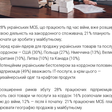
28% українських МСБ, що працюють під час війни, вже розши
свою діяльність на закордонного споживача, 21% планують
почати це зробити у майбутньому;
Серед країн-лідерів для продажу українських товарів та посл
кордоном — США (30%), Польща (27%), Німеччина (13%), Вели
Британія (10%), Литва (10%) та Канада (10%);
Потенційним українським бестселером за кордоном половин
підприємців (49%) вважають ІТ-послуги, а крім цього —
дизайнерський одяг та крафтові продукти.
розширення ринків збуту 28% працюючих підприємці
ють свої товари чи послуги за кордон: 16% розпочали зако
жі до війни, 12% — після її початку. 21% працюючих МСБ пл
рювати географію продажів у майбутньому.