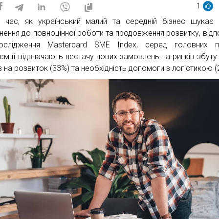
1
 час, як український малий та середній бізнес шукає
нення до повноцінної роботи та продовження розвитку, відп
ослідження Mastercard SME Index, серед головних п
иємці відзначають нестачу нових замовлень та ринків збуту 
в на розвиток (33%) та необхідність допомоги з логістикою (