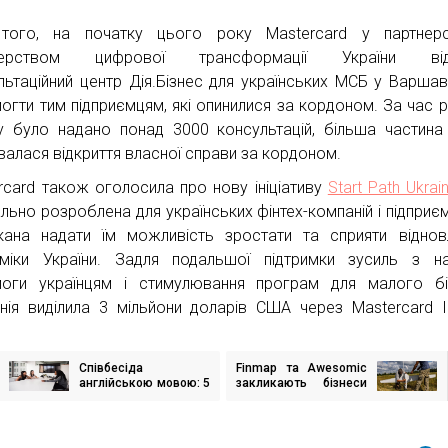
того, на початку цього року Mastercard у партнерс
стерством цифрової трансформації України від
льтаційний центр Дія.Бізнес для українських МСБ у Варшав
огти тим підприємцям, які опинилися за кордоном. За час 
у було надано понад 3000 консультацій, більша частина
валася відкриття власної справи за кордоном.
rcard також оголосила про нову ініціативу
Start Path Ukrai
ально розроблена для українських фінтех-компаній і підприєм
кана надати їм можливість зростати та сприяти відно
міки України. Задля подальшої підтримки зусиль з н
оги українцям і стимулювання програм для малого бі
нія виділила 3 мільйони доларів США через Mastercard 
Співбесіда
Finmap та Awesomic
ігація
англійською мовою: 5
закликають бізнеси
исів
корисних порад
та IT-спільноту
приєднатись до збору
для ЗСУ. Планують
придбати дрон