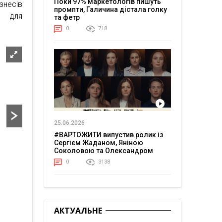
Поки 97% маркетологів пишуть
знесів
промпти, Галичина дістала голку
ж для
та фетр
0
718
25.06.2026
#ВАРТОЖИТИ випустив ролик із
Сергієм Жаданом, Яніною
Соколовою та Олександром
Тереном про життя в постійній
0
3138
напрузі
АКТУАЛЬНЕ