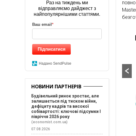
повно
Раз на тиждень ми
відправляємо дайджест з
Mast
найпопулярнішими статтями.
безгот
Ваш email
*
Підписатися
Надано SendPulse
НОВИНИ ПАРТНЕРІВ
Будівельний ринок зростає, але
залишається під тиском війни,
дефіциту кадрів та високої
собівартості: ключові підсумки І
півріччя 2026 року
(economist.com.ua)
07.08.2026