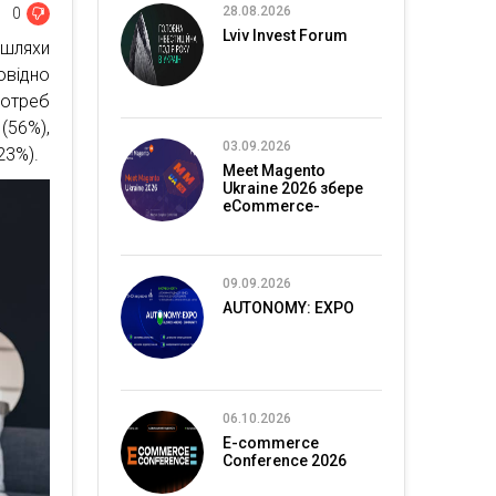
28.08.2026
0
Lviv Invest Forum
 шляхи
овідно
отреб
(56%),
03.09.2026
23%).
Meet Magento
Ukraine 2026 збере
eCommerce-
спільноту в Києві
09.09.2026
AUTONOMY: EXPO
06.10.2026
E-commerce
Conference 2026