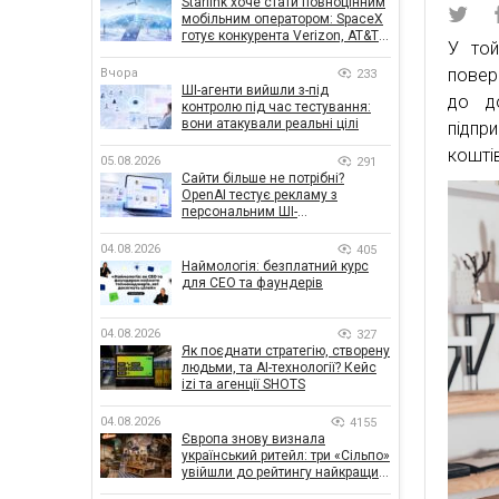
Starlink хоче стати повноцінним
мобільним оператором: SpaceX
готує конкурента Verizon, AT&T і
У той
T-Mobile
повер
Вчора
233
ШІ-агенти вийшли з-під
до д
контролю під час тестування:
вони атакували реальні цілі
підпр
кошті
05.08.2026
291
Сайти більше не потрібні?
OpenAI тестує рекламу з
персональним ШІ-
консультантом бренду
04.08.2026
405
Наймологія: безплатний курс
для CEO та фаундерів
04.08.2026
327
Як поєднати стратегію, створену
людьми, та AI-технології? Кейс
izi та агенції SHOTS
04.08.2026
4155
Європа знову визнала
український ритейл: три «Сільпо»
увійшли до рейтингу найкращих
супермаркетів