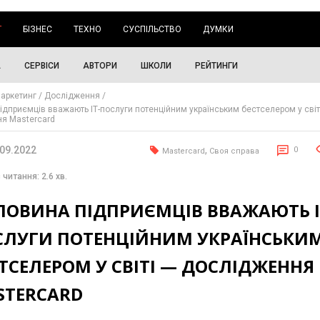
Г
БІЗНЕС
ТЕХНО
СУСПІЛЬСТВО
ДУМКИ
А
СЕРВІСИ
АВТОРИ
ШКОЛИ
РЕЙТИНГИ
аркетинг
Дослідження
ідприємців вважають ІТ-послуги потенційним українським бестселером у світ
я Mastercard
.09.2022
,
0
Mastercard
Своя справа
 читання: 2.6 хв.
ЛОВИНА ПІДПРИЄМЦІВ ВВАЖАЮТЬ І
СЛУГИ ПОТЕНЦІЙНИМ УКРАЇНСЬКИ
ТСЕЛЕРОМ У СВІТІ — ДОСЛІДЖЕННЯ
STERCARD