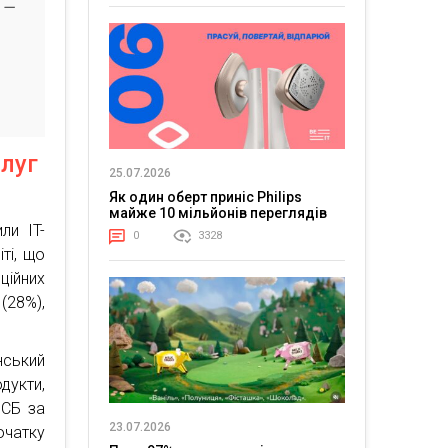
 —
слуг
25.07.2026
Як один оберт приніс Philips
майже 10 мільйонів переглядів
ли IT-
0
3328
ті, що
ційних
(28%),
нський
дукти,
МСБ за
23.07.2026
чатку