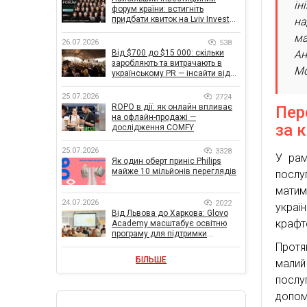
ін
форум країни: встигніть
придбати квиток на Lviv Invest
на
Forum
ма
26.07.2026
538
Ан
Від $700 до $15 000: скільки
заробляють та витрачають в
Мо
українському PR — інсайти від
znamy та Women Make Money
25.07.2026
2724
ROPO в дії: як онлайн впливає
Пер
на офлайн-продажі —
за 
дослідження COMFY
25.07.2026
3328
У рам
Як один оберт приніс Philips
майже 10 мільйонів переглядів
послу
матим
24.07.2026
2022
украї
Від Львова до Харкова: Glovo
крафто
Academy масштабує освітню
програму для підтримки
українського бізнесу
Протя
БІЛЬШЕ
малий
послу
допо