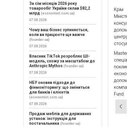
За сім місяців 2026 року
товарообіг України склав $82,2
Крім 
млрд
(economist.com.ua)
Міні
07.08.2026
консу
допом
Чому ваш бізнес зупиняється,
коли ви працюєте ще важче
центр
(founder.ua)
стосу
07.08.2026
Maste
Власник TikTok розробляє ШІ-
спеці
модель, схожу за масштабом до
Anthropic Mythos
покли
(founder.ua)
07.08.2026
еконо
допом
НБУ оновив підходи до
компа
фінмоніторингу: що зміниться
для банків і клієнтів
Fund.
(economist.com.ua)
07.08.2026
Нав
зап
Продаж меблів для державних
установ: інструкція для
постачальника
(founder.ua)