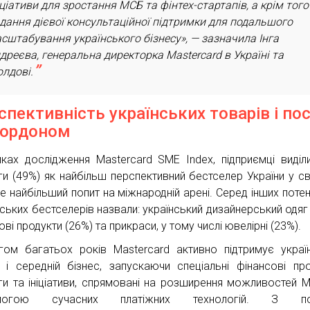
іціативи для зростання МСБ та фінтех-стартапів, а крім того
дання дієвої консультаційної підтримки для подальшого
сштабування українського бізнесу», — зазначила Інга
дреєва, генеральна директорка Mastercard в Україні та
лдові.
спективність українських товарів і по
кордоном
ках дослідження Mastercard SME Index, підприємці виділи
ги (49%) як найбільш перспективний бестселер України у сві
е найбільший попит на міжнародній арені. Серед інших потен
нських бестселерів назвали: український дизайнерський одяг 
ві продукти (26%) та прикраси, у тому числі ювелірні (23%).
гом багатьох років Mastercard активно підтримує украї
 і середній бізнес, запускаючи спеціальні фінансові про
ги та ініціативи, спрямовані на розширення можливостей 
могою сучасних платіжних технологій. З по