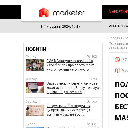
МАРКЕТИН
АГЕНТСТВ
Пт, 7 серпня 2026, 17:17
Головна
М
Половина п
дослідженн
НОВИНИ
Сьогодні
102
27
EVA.UA запустила кампанію
«Хто б знав» про асортимент,
якого покупці не очікують
Час
побачити на платформі
Сьогодні
93
ПО
Застосунок чи репетитор: нове
дослідження від Preply показує,
що краще допомагає
ПО
заговорити іноземною мовою
Сьогодні
292
БЕС
Фокус-групи без людей: як
цифрові двійники покупців
змінять маркетингові
MA
дослідження
Вчора
171