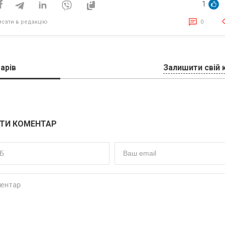
1
Punisher
исати в редакцію
0
арів
Залишити свій 
ТИ КОМЕНТАР