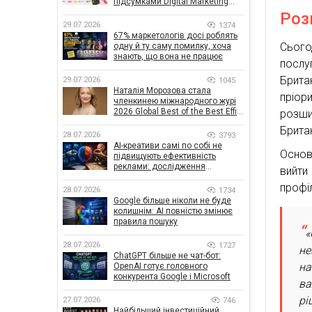
підсумками Digital Marketing
Day від GoIT
Роз
29.07.2026
1374
67% маркетологів досі роблять
Сього
одну й ту саму помилку, хоча
знають, що вона не працює
послу
Брита
29.07.2026
1045
Наталія Морозова стала
пріор
членкинею міжнародного журі
2026 Global Best of the Best Effie
розши
Awards
Британ
28.07.2026
3793
AI-креативи самі по собі не
Основ
підвищують ефективність
реклами: дослідження
вийти
показало, що насправді
профі
впливає на ефективність
28.07.2026
1734
кампаній
Google більше ніколи не буде
колишнім: AI повністю змінює
правила пошуку
«
28.07.2026
1727
не
ChatGPT більше не чат-бот:
на
OpenAI готує головного
конкурента Google і Microsoft
ва
рі
27.07.2026
746
Найбільший інвестиційний