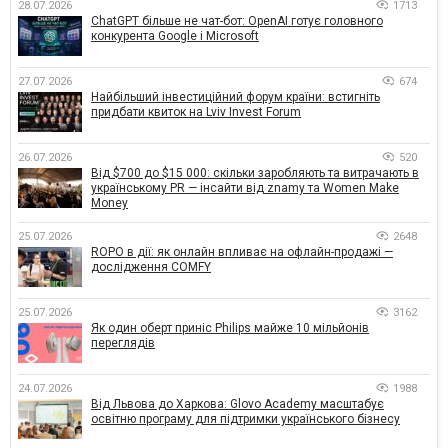
28.07.2026
1713
ChatGPT більше не чат-бот: OpenAI готує головного
конкурента Google і Microsoft
27.07.2026
674
Найбільший інвестиційний форум країни: встигніть
придбати квиток на Lviv Invest Forum
26.07.2026
520
Від $700 до $15 000: скільки заробляють та витрачають в
українському PR — інсайти від znamy та Women Make
Money
25.07.2026
2648
ROPO в дії: як онлайн впливає на офлайн-продажі —
дослідження COMFY
25.07.2026
3162
Як один оберт приніс Philips майже 10 мільйонів
переглядів
24.07.2026
1988
Від Львова до Харкова: Glovo Academy масштабує
освітню програму для підтримки українського бізнесу