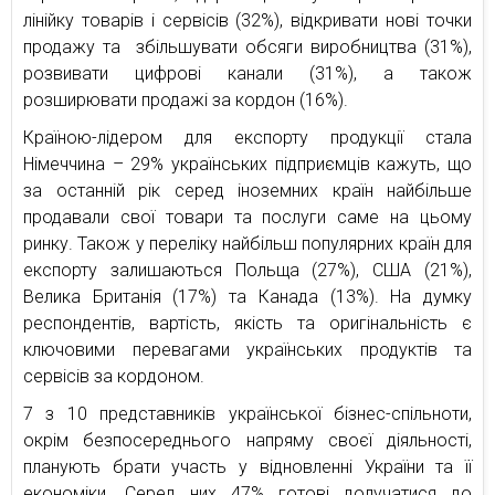
лінійку товарів і сервісів (32%), відкривати нові точки
продажу та збільшувати обсяги виробництва (31%),
розвивати цифрові канали (31%), а також
розширювати продажі за кордон (16%).
Країною-лідером для експорту продукції стала
Німеччина – 29% українських підприємців кажуть, що
за останній рік серед іноземних країн найбільше
продавали свої товари та послуги саме на цьому
ринку. Також у переліку найбільш популярних країн для
експорту залишаються Польща (27%), США (21%),
Велика Британія (17%) та Канада (13%). На думку
респондентів, вартість, якість та оригінальність є
ключовими перевагами українських продуктів та
сервісів за кордоном.
7 з 10 представників української бізнес-спільноти,
окрім безпосереднього напряму своєї діяльності,
планують брати участь у відновленні України та її
економіки. Серед них 47% готові долучатися до