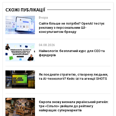
СХОЖІ ПУБЛІКАЦІЇ
Вчора
Сайти більше не потрібні? OpenAI тестує
рекламу з персональним ШІ-
консультантом бренду
04.08.2026
Наймологія: безплатний курс для CEO та
фаундерів
Як поєднати стратегію, створену людьми,
та AI-технології? Кейс izi та агенції SHOTS
Європа знову визнала український ритейл:
три «Сільпо» увійшли до рейтингу
найкращих супермаркетів