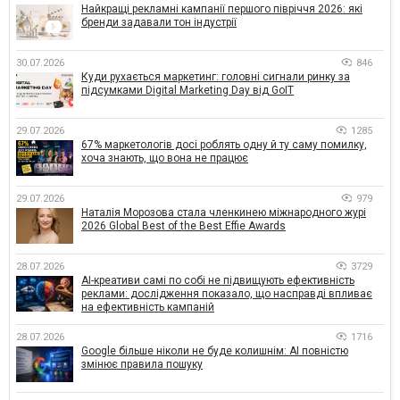
Найкращі рекламні кампанії першого півріччя 2026: які
бренди задавали тон індустрії
30.07.2026
846
Куди рухається маркетинг: головні сигнали ринку за
підсумками Digital Marketing Day від GoIT
29.07.2026
1285
67% маркетологів досі роблять одну й ту саму помилку,
хоча знають, що вона не працює
29.07.2026
979
Наталія Морозова стала членкинею міжнародного журі
2026 Global Best of the Best Effie Awards
28.07.2026
3729
AI-креативи самі по собі не підвищують ефективність
реклами: дослідження показало, що насправді впливає
на ефективність кампаній
28.07.2026
1716
Google більше ніколи не буде колишнім: AI повністю
змінює правила пошуку