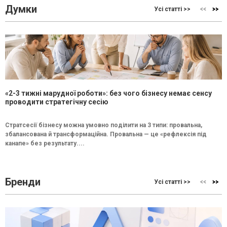
Думки
Усі статті >>
«2-3 тижні марудної роботи»: без чого бізнесу немає сенсу
проводити стратегічну сесію
Стратсесії бізнесу можна умовно поділити на 3 типи: провальна,
збалансована й трансформаційна. Провальна — це «рефлексія під
канапе» без результату....
Бренди
Усі статті >>