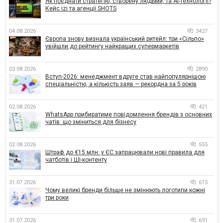
Як поєднати стратегію, створену людьми, та AI-технології?
Кейс izi та агенції SHOTS
04.08.2026
3427
Європа знову визнала український ритейл: три «Сільпо»
увійшли до рейтингу найкращих супермаркетів
03.08.2026
2890
Вступ-2026: менеджмент вдруге став найпопулярнішою
спеціальністю, а кількість заяв — рекордна за 5 років
02.08.2026
421
WhatsApp прибиратиме повідомлення брендів з основних
чатів: що зміниться для бізнесу
02.08.2026
555
Штраф до €15 млн: у ЄС запрацювали нові правила для
чатботів і ШІ-контенту
31.07.2026
615
Чому великі бренди більше не змінюють логотипи кожні
три роки
31.07.2026
691