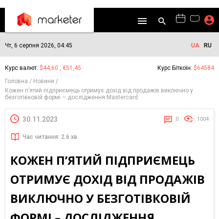
Чт, 6 серпня 2026, 04:45
UA
RU
Курс валют:
$44,60 , €51,45
Курс Біткоїн:
$64584
Головна
Новини
Кожен п’ятий підприємець отримує дохід від продажів виключно у
безготівковій формі – дослідження Mastercard
30.11.2023
0
1004
Час читання: 2.6 хв.
КОЖЕН П’ЯТИЙ ПІДПРИЄМЕЦЬ
ОТРИМУЄ ДОХІД ВІД ПРОДАЖІВ
ВИКЛЮЧНО У БЕЗГОТІВКОВІЙ
ФОРМІ – ДОСЛІДЖЕННЯ