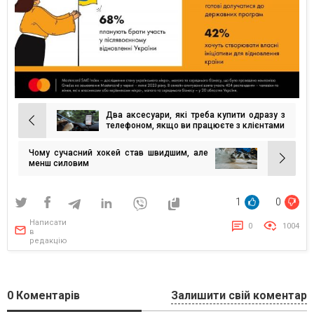
Два аксесуари, які треба купити одразу з
Навігація
телефоном, якщо ви працюєте з клієнтами
записів
Чому сучасний хокей став швидшим, але
менш силовим
1
0
Написати
0
1004
в
редакцію
0
Коментарів
Залишити свій коментар