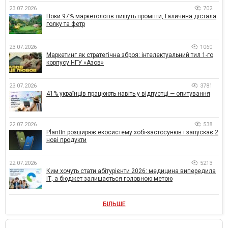
23.07.2026
702
Поки 97% маркетологів пишуть промпти, Галичина дістала
голку та фетр
23.07.2026
1060
Маркетинг як стратегічна зброя: інтелектуальний тил 1-го
корпусу НГУ «Азов»
23.07.2026
3781
41% українців працюють навіть у відпустці — опитування
22.07.2026
538
PlantIn розширює екосистему хобі-застосунків і запускає 2
нові продукти
22.07.2026
5213
Ким хочуть стати абітурієнти 2026: медицина випередила
ІТ, а бюджет залишається головною метою
БІЛЬШЕ