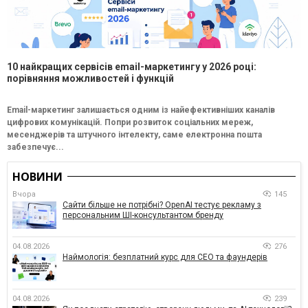
10 найкращих сервісів email-маркетингу у 2026 році:
порівняння можливостей і функцій
Email-маркетинг залишається одним із найефективніших каналів
цифрових комунікацій. Попри розвиток соціальних мереж,
месенджерів та штучного інтелекту, саме електронна пошта
забезпечує...
НОВИНИ
Вчора
145
Сайти більше не потрібні? OpenAI тестує рекламу з
персональним ШІ-консультантом бренду
04.08.2026
276
Наймологія: безплатний курс для CEO та фаундерів
04.08.2026
239