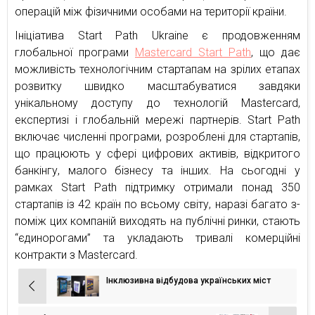
операцій між фізичними особами на території країни.
Iніціатива Start Path Ukraine є продовженням
глобальної програми
Mastercard Start Path
, що дає
можливість технологічним стартапам на зрілих етапах
розвитку швидко масштабуватися завдяки
унікальному доступу до технологій Mastercard,
експертизі і глобальній мережі партнерів. Start Path
включає численні програми, розроблені для стартапів,
що працюють у сфері цифрових активів, відкритого
банкінгу, малого бізнесу та інших. На сьогодні у
рамках Start Path підтримку отримали понад 350
стартапів із 42 країн по всьому світу, наразі багато з-
поміж цих компаній виходять на публічні ринки, стають
“єдинорогами” та укладають тривалі комерційні
контракти з Mastercard.
Інклюзивна відбудова українських міст
Навігація
записів