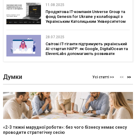
11.08.2025
Продуктова IT-компанія Universe Group та
фонд Genesis for Ukraine у колаборації з
Українським Католицьким Університетом
запускають грантову програму та навчання
з підприємництва для ветеранів і
ветеранок
28.07.2025
Світові IT-гіганти підтримують український
AI-стартап HAPP: як Google, DigitalOcean та
ElevenLabs допомагають розвивати
інновації в Україні
Думки
Усі статті >>
«2-3 тижні марудної роботи»: без чого бізнесу немає сенсу
проводити стратегічну сесію