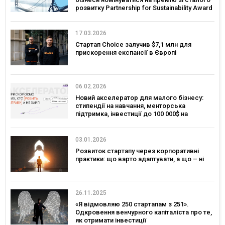
розвитку Partnership for Sustainability Award
17.03.2026
Стартап Choice залучив $7,1 млн для
прискорення експансії в Європі
06.02.2026
Новий акселератор для малого бізнесу:
стипендії на навчання, менторська
підтримка, інвестиції до 100 000$ на
розвиток
03.01.2026
Розвиток стартапу через корпоративні
практики: що варто адаптувати, а що – ні
26.11.2025
«Я відмовляю 250 стартапам з 251».
Одкровення венчурного капіталіста про те,
як отримати інвестиції