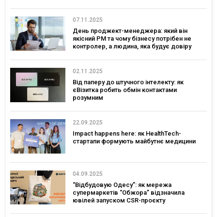
07.11.2025
День проджект-менеджера: який він
якісний PM та чому бізнесу потрібен не
контролер, а людина, яка будує довіру
02.11.2025
Від паперу до штучного інтелекту: як
єВізитка робить обмін контактами
розумним
22.09.2025
Impact happens here: як HealthTech-
стартапи формують майбутнє медицини
04.09.2025
“Відбудовую Одесу”: як мережа
супермаркетів “Обжора” відзначила
ювілей запуском CSR-проєкту