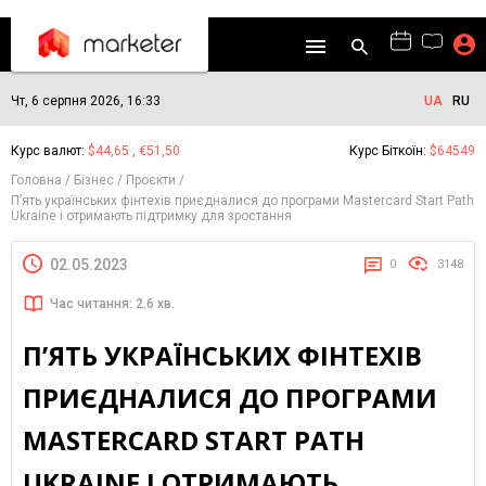
Чт, 6 серпня 2026, 16:33
UA
RU
Курс валют:
$44,65 , €51,50
Курс Біткоїн:
$64549
Головна
Бізнес
Проєкти
П’ять українських фінтехів приєдналися до програми Mastercard Start Path
Ukraine і отримають підтримку для зростання
02.05.2023
0
3148
Час читання: 2.6 хв.
П’ЯТЬ УКРАЇНСЬКИХ ФІНТЕХІВ
ПРИЄДНАЛИСЯ ДО ПРОГРАМИ
MASTERCARD START PATH
UKRAINE І ОТРИМАЮТЬ