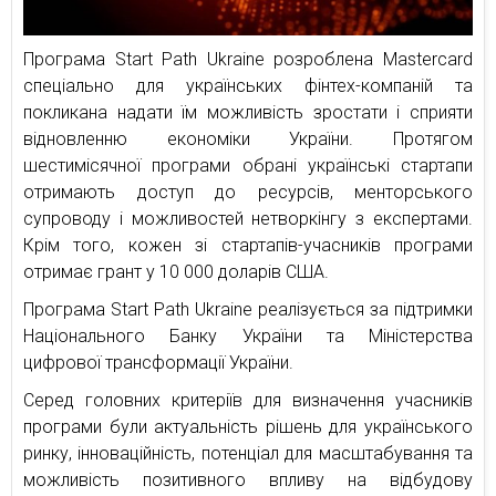
Програма Start Path Ukraine розроблена Mastercard
спеціально для українських фінтех-компаній та
покликана надати їм можливість зростати і сприяти
відновленню економіки України. Протягом
шестимісячної програми обрані українські стартапи
отримають доступ до ресурсів, менторського
супроводу і можливостей нетворкінгу з експертами.
Крім того, кожен зі стартапів-учасників програми
отримає грант у 10 000 доларів США.
Програма Start Path Ukraine реалізується за підтримки
Національного Банку України та Міністерства
цифрової трансформації України.
Серед головних критеріїв для визначення учасників
програми були актуальність рішень для українського
ринку, інноваційність, потенціал для масштабування та
можливість позитивного впливу на відбудову