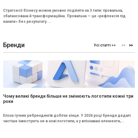
Стратсесії бізнесу можна умовно поділити на 3 типи: провальна,
збалансована й трансформаційна. Провальна — це «рефлексія під
канапе» без результату....
Бренди
Усі статті >>
Чому великі бренди більше не змінюють логотипи кожні три
роки
Епоха гучних ребрендингів добігає кінця. У 2026 році бренди дедалі
частіше інвестують не в нові логотипи, а у впізнавані елементи,...