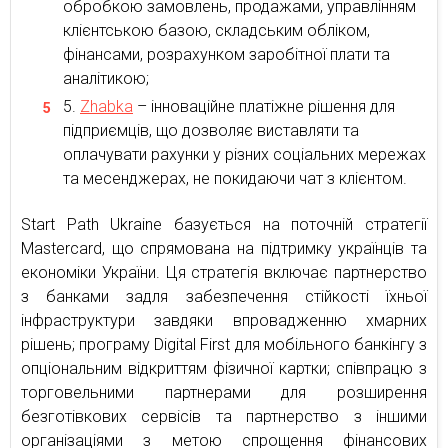
обробкою замовлень, продажами, управлінням
клієнтською базою, складським обліком,
фінансами, розрахунком заробітної плати та
аналітикою;
Zhabka
– інноваційне платіжне рішення для
підприємців, що дозволяє виставляти та
оплачувати рахунки у різних соціальних мережах
та месенджерах, не покидаючи чат з клієнтом.
Start Path Ukraine базується на поточній стратегії
Mastercard, що спрямована на підтримку українців та
економіки України. Ця стратегія включає партнерство
з банками задля забезпечення стійкості їхньої
інфраструктури завдяки впровадженню хмарних
рішень; програму Digital First для мобільного банкінгу з
опціональним відкриттям фізичної картки; співпрацю з
торговельними партнерами для розширення
безготівкових сервісів та партнерство з іншими
організаціями з метою спрощення фінансових