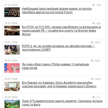
27.07.2026
702
Найбільший інвестиційний форум країни: встигніть
придбати квиток на Lviv Invest Forum
26.07.2026
532
Від $700 до $15 000: скільки заробляють та витрачають в
українському PR — інсайти від znamy та Women Make
Money
25.07.2026
2677
ROPO в дії: як онлайн впливає на офлайн-продажі —
дослідження COMFY
25.07.2026
3221
Як один оберт приніс Philips майже 10 мільйонів
переглядів
24.07.2026
2010
Від Львова до Харкова: Glovo Academy масштабує
освітню програму для підтримки українського бізнесу
23.07.2026
711
Поки 97% маркетологів пишуть промпти, Галичина дістала
голку та фетр