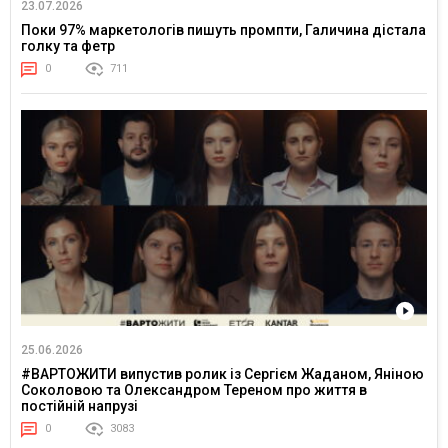
23.07.2026
Поки 97% маркетологів пишуть промпти, Галичина дістала
голку та фетр
0
711
25.06.2026
#ВАРТОЖИТИ випустив ролик із Сергієм Жаданом, Яніною
Соколовою та Олександром Тереном про життя в
постійній напрузі
0
3083