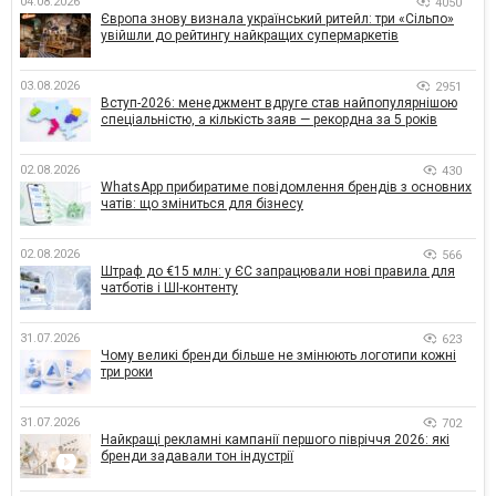
04.08.2026
4050
Європа знову визнала український ритейл: три «Сільпо»
увійшли до рейтингу найкращих супермаркетів
03.08.2026
2951
Вступ-2026: менеджмент вдруге став найпопулярнішою
спеціальністю, а кількість заяв — рекордна за 5 років
02.08.2026
430
WhatsApp прибиратиме повідомлення брендів з основних
чатів: що зміниться для бізнесу
02.08.2026
566
Штраф до €15 млн: у ЄС запрацювали нові правила для
чатботів і ШІ-контенту
31.07.2026
623
Чому великі бренди більше не змінюють логотипи кожні
три роки
31.07.2026
702
Найкращі рекламні кампанії першого півріччя 2026: які
бренди задавали тон індустрії