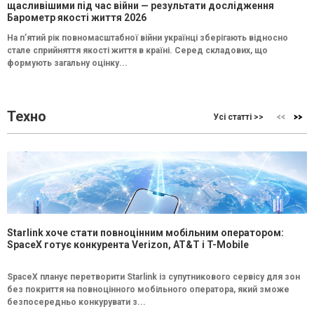
щасливішими під час війни — результати дослідження
Барометр якості життя 2026
На п’ятий рік повномасштабної війни українці зберігають відносно
стале сприйняття якості життя в країні. Серед складових, що
формують загальну оцінку...
Техно
Усі статті >>
Starlink хоче стати повноцінним мобільним оператором:
SpaceX готує конкурента Verizon, AT&T і T-Mobile
SpaceX планує перетворити Starlink із супутникового сервісу для зон
без покриття на повноцінного мобільного оператора, який зможе
безпосередньо конкурувати з...