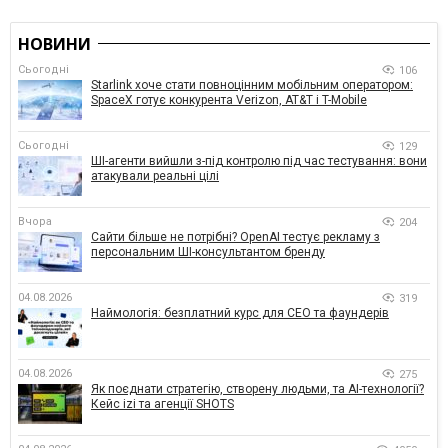
НОВИНИ
Сьогодні
106
Starlink хоче стати повноцінним мобільним оператором:
SpaceX готує конкурента Verizon, AT&T і T-Mobile
Сьогодні
129
ШІ-агенти вийшли з-під контролю під час тестування: вони
атакували реальні цілі
Вчора
204
Сайти більше не потрібні? OpenAI тестує рекламу з
персональним ШІ-консультантом бренду
04.08.2026
319
Наймологія: безплатний курс для CEO та фаундерів
04.08.2026
275
Як поєднати стратегію, створену людьми, та AI-технології?
Кейс izi та агенції SHOTS