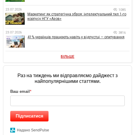
23.07.2026
1085
Маркетинг як стратегічна зброя: інтелектуальний тил 1-го
корпусу НГУ «Азов»
23.07.2026
3816
41% українців працюють навіть у відпустці — опитування
БІЛЬШЕ
Раз на тиждень ми відправляємо дайджест з
найпопулярнішими статтями.
Ваш email
*
Підписатися
Надано SendPulse