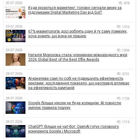
30.07.2026
878
Куди рухається маркетинг: головні сигнали ринку за
підсумками Digital Marketing Day від GoIT
29.07.2026
1316
67% маркетологів досі роблять одну й ту саму помилку,
хоча знають, що вона не працює
29.07.2026
1004
Наталія Морозова стала членкинею міжнародного журі
2026 Global Best of the Best Effie Awards
28.07.2026
3751
AI-креативи самі по собі не підвищують ефективність
реклами: дослідження показало, що насправді впливає
на ефективність кампаній
28.07.2026
1726
Google більше ніколи не буде колишнім: AI повністю
змінює правила пошуку
28.07.2026
1719
ChatGPT більше не чат-бот: OpenAI готує головного
конкурента Google і Microsoft