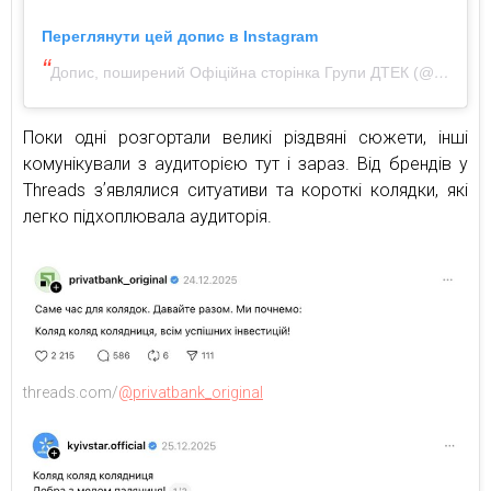
Переглянути цей допис в Instagram
Допис, поширений Офіційна сторінка Групи ДТЕК (@dtek.ua)
Поки одні розгортали великі різдвяні сюжети, інші
комунікували з аудиторією тут і зараз. Від брендів у
Threads зʼявлялися ситуативи та короткі колядки, які
легко підхоплювала аудиторія.
threads.com/
@privatbank_original