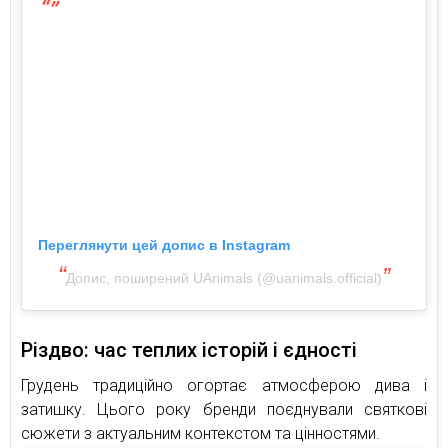
Переглянути цей допис в Instagram
Допис, поширений UAnimals (@uanimals.official)
Різдво: час теплих історій і єдності
Грудень традиційно огортає атмосферою дива і
затишку. Цього року бренди поєднували святкові
сюжети з актуальним контекстом та цінностями.