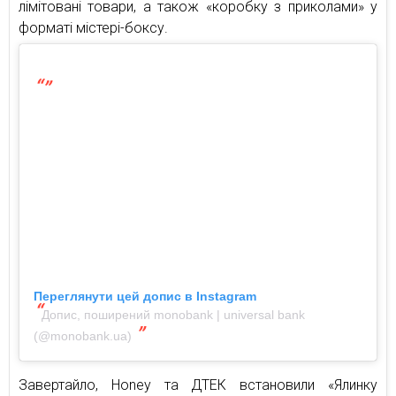
лімітовані товари, а також «коробку з приколами» у
форматі містері-боксу.
Переглянути цей допис в Instagram
Допис, поширений monobank | universal bank
(@monobank.ua)
Завертайло, Honey та ДТЕК встановили «Ялинку