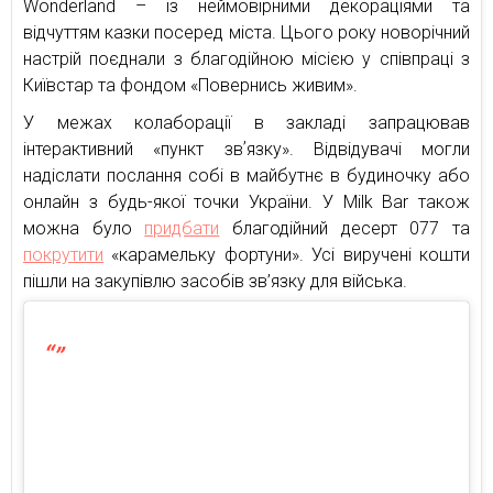
Wonderland – із неймовірними декораціями та
відчуттям казки посеред міста. Цього року новорічний
настрій поєднали з благодійною місією у співпраці з
Київстар та фондом «Повернись живим».
У межах колаборації в закладі запрацював
інтерактивний «пункт звʼязку». Відвідувачі могли
надіслати послання собі в майбутнє в будиночку або
онлайн з будь-якої точки України. У Milk Bar також
можна було
придбати
благодійний десерт 077 та
покрутити
«карамельку фортуни». Усі виручені кошти
пішли на закупівлю засобів зв’язку для війська.