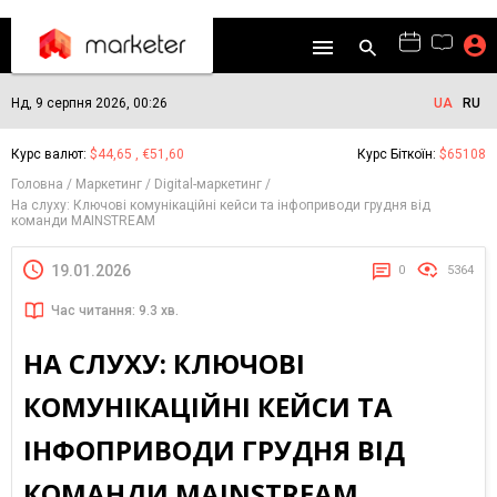
Нд, 9 серпня 2026, 00:26
UA
RU
Курс валют:
$44,65 , €51,60
Курс Біткоїн:
$65108
Головна
Маркетинг
Digital-маркетинг
На слуху: Ключові комунікаційні кейси та інфоприводи грудня від
команди MAINSTREAM
19.01.2026
0
5364
Час читання: 9.3 хв.
НА СЛУХУ: КЛЮЧОВІ
КОМУНІКАЦІЙНІ КЕЙСИ ТА
ІНФОПРИВОДИ ГРУДНЯ ВІД
КОМАНДИ MAINSTREAM