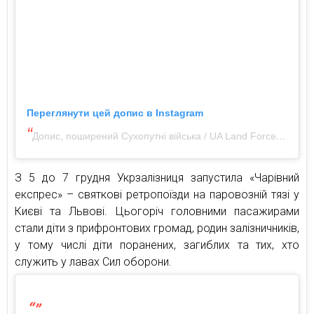
Переглянути цей допис в Instagram
Допис, поширений Сухопутні війська / UA Land Forces🇺🇦 (@ukrainianlandforces)
З 5 до 7 грудня Укрзалізниця запустила «Чарівний
експрес» – святкові ретропоїзди на паровозній тязі у
Києві та Львові. Цьогоріч головними пасажирами
стали діти з прифронтових громад, родин залізничників,
у тому числі діти поранених, загиблих та тих, хто
служить у лавах Сил оборони.