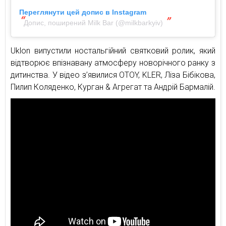
Переглянути цей допис в Instagram
Допис, поширений Milk Bar (@milkbarkyiv)
Uklon випустили ностальгійний святковий ролик, який
відтворює впізнавану атмосферу новорічного ранку з
дитинства. У відео з’явилися OTOY, KLER, Ліза Бібікова,
Пилип Коляденко, Курган & Агрегат та Андрій Бармалій.