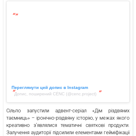
Переглянути цей допис в Instagram
Допис, поширений CĖNC (@cenc.project)
Сільпо запустили адвент-серіал «Дім різдвяних
таємниць» – іронічно-різдвяну історію, у межах якого
креативно зʼявлялися тематичні святкові продукти.
Залучення аудиторії підсилили елементами гейміфікації