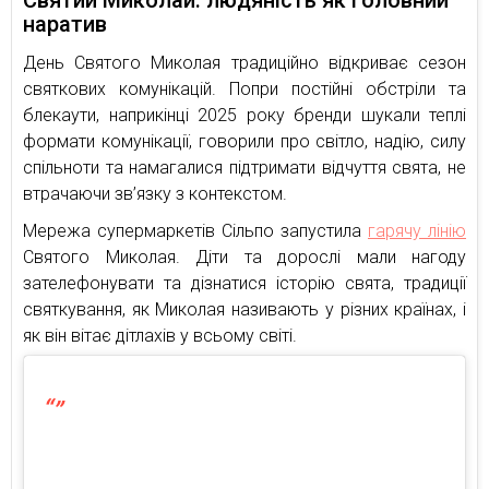
Святий Миколай: людяність як головний
наратив
День Святого Миколая традиційно відкриває сезон
святкових комунікацій. Попри постійні обстріли та
блекаути, наприкінці 2025 року бренди шукали теплі
формати комунікації, говорили про світло, надію, силу
спільноти та намагалися підтримати відчуття свята, не
втрачаючи зв’язку з контекстом.
Мережа супермаркетів Сільпо запустила
гарячу лінію
Святого Миколая. Діти та дорослі мали нагоду
зателефонувати та дізнатися історію свята, традиції
святкування, як Миколая називають у різних країнах, і
як він вітає дітлахів у всьому світі.