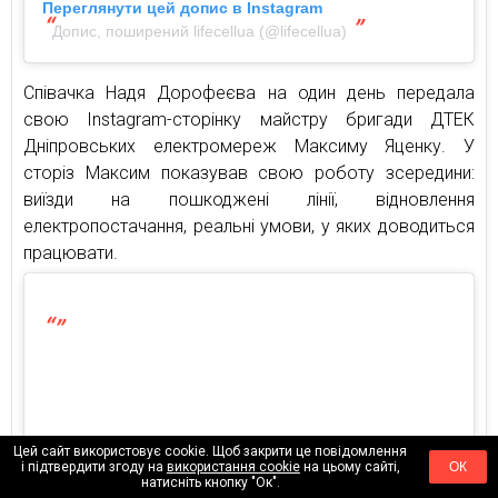
Переглянути цей допис в Instagram
Допис, поширений lifecellua (@lifecellua)
Співачка Надя Дорофеєва на один день передала
свою Instagram-сторінку майстру бригади ДТЕК
Дніпровських електромереж Максиму Яценку. У
сторіз Максим показував свою роботу зсередини:
виїзди на пошкоджені лінії, відновлення
електропостачання, реальні умови, у яких доводиться
працювати.
Цей сайт використовує cookie. Щоб закрити це повідомлення
і підтвердити згоду на
використання cookie
на цьому сайті,
ОК
натисніть кнопку "Ок".