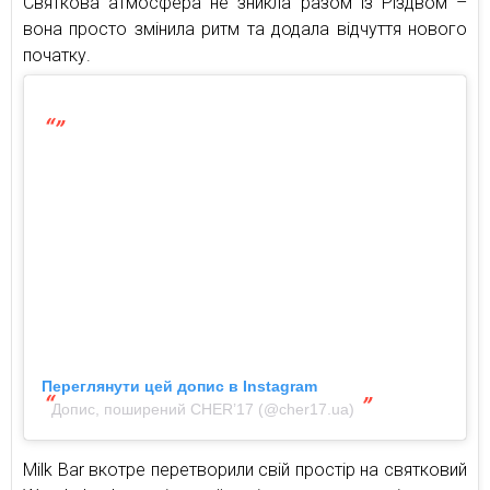
Святкова атмосфера не зникла разом із Різдвом –
вона просто змінила ритм та додала відчуття нового
початку.
Переглянути цей допис в Instagram
Допис, поширений CHER’17 (@cher17.ua)
Milk Bar вкотре перетворили свій простір на святковий