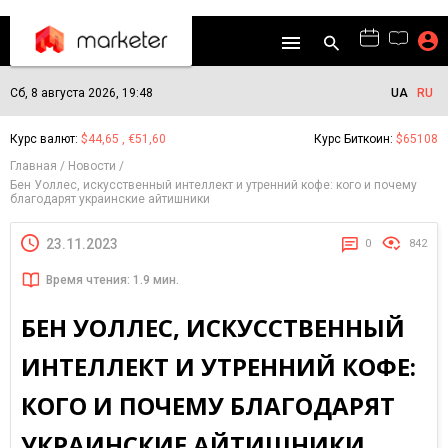
Сб, 8 августа 2026, 19:48
UA
RU
Курс валют:
$44,65 , €51,60
Курс Биткоин:
$65108
Главная
Новости
Бен Уоллес, искусственный интеллект и утренний кофе: кого и почему
благодарят украинские айтишники
23.11.2023
0
842
Время чтения: 1.9 мин.
БЕН УОЛЛЕС, ИСКУССТВЕННЫЙ
ИНТЕЛЛЕКТ И УТРЕННИЙ КОФЕ:
КОГО И ПОЧЕМУ БЛАГОДАРЯТ
УКРАИНСКИЕ АЙТИШНИКИ