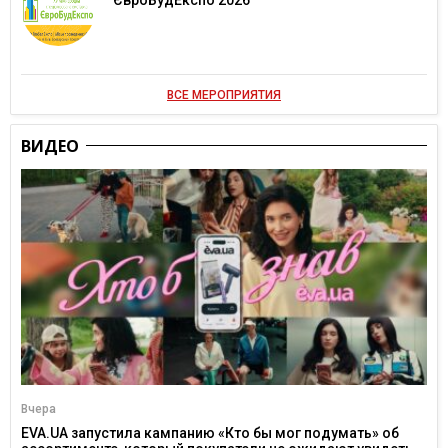
ЄвроБудЕкспо 2026
ВСЕ МЕРОПРИЯТИЯ
ВИДЕО
Вчера
EVA.UA запустила кампанию «Кто бы мог подумать» об