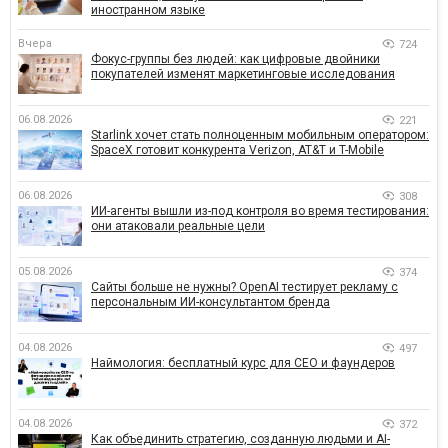
иностранном языке
Вчера
724
Фокус-группы без людей: как цифровые двойники
покупателей изменят маркетинговые исследования
06.08.2026
221
Starlink хочет стать полноценным мобильным оператором:
SpaceX готовит конкурента Verizon, AT&T и T-Mobile
06.08.2026
308
ИИ-агенты вышли из-под контроля во время тестирования:
они атаковали реальные цели
05.08.2026
374
Сайты больше не нужны? OpenAI тестирует рекламу с
персональным ИИ-консультантом бренда
04.08.2026
497
Наймология: бесплатный курс для CEO и фаундеров
04.08.2026
372
Как объединить стратегию, созданную людьми и AI-