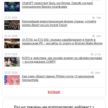
ChatGPT перестает быть чат-ботом. OpenAI создает
полноценную бизнес-платформу
27.07.2026
798
Крупнейший инвестиционный форум страны: успейте
купить билет на Lviv Invest Forum
26.07.2026
544
От $700 до $15 000: сколько зарабатывают и тратят в
украинском PR — инсайты от znamy и Women Make Money
25.07.2026
2770
ROPO в действии: как онлайн влияет на офлайн-продажи
— исследование COMFY
25.07.2026
3441
Как один оборот принес Philips почти 10 миллионов
просмотров
БОЛЬШЕ
Раз на тиждень ми відправляємо дайджест з