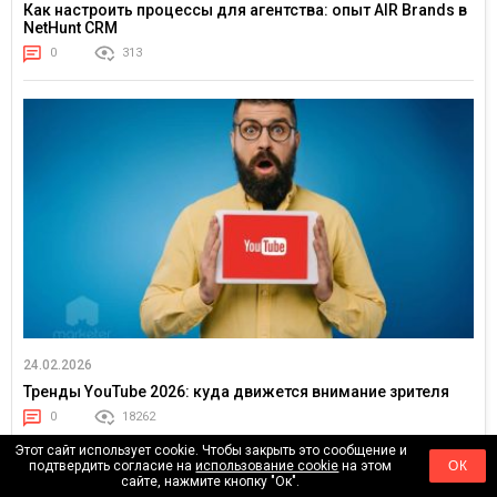
Как настроить процессы для агентства: опыт AIR Brands в
NetHunt CRM
0
313
24.02.2026
Тренды YouTube 2026: куда движется внимание зрителя
0
18262
Этот сайт использует cookie. Чтобы закрыть это сообщение и
подтвердить согласие на
использование cookie
на этом
ОК
сайте, нажмите кнопку "Ок".