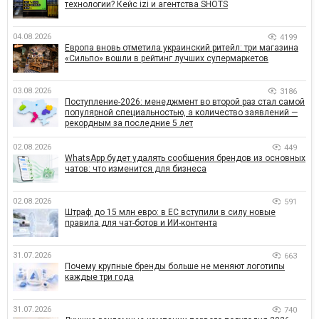
технологии? Кейс izi и агентства SHOTS
04.08.2026
4199
Европа вновь отметила украинский ритейл: три магазина
«Сильпо» вошли в рейтинг лучших супермаркетов
03.08.2026
3186
Поступление-2026: менеджмент во второй раз стал самой
популярной специальностью, а количество заявлений —
рекордным за последние 5 лет
02.08.2026
449
WhatsApp будет удалять сообщения брендов из основных
чатов: что изменится для бизнеса
02.08.2026
591
Штраф до 15 млн евро: в ЕС вступили в силу новые
правила для чат-ботов и ИИ-контента
31.07.2026
663
Почему крупные бренды больше не меняют логотипы
каждые три года
31.07.2026
740