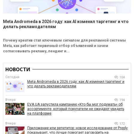
Meta Andromeda в 2026 году: как AI изменил таргетинг и что
делать рекламодателям
Почему креатив стал ключевым сигналом для рекламной системы
Meta, как работает первичный отбор объявлений и зачем
согласовывать рекламу, лендинг и...
НОВОСТИ
Сегодня
104
Meta Andromeda в 2026 году: как AI изменил таргетинг и
что делать рекламодателям
Вчера
194
EVA.UA запустила кампанию «Кто бы мог подумать» об
ассортименте, который покупатели не ожидают увидеть
на платформе
Вчера
172
Приложение или репетитор: новое исследование от Preply
показывает, что лучше помогает заговорить на