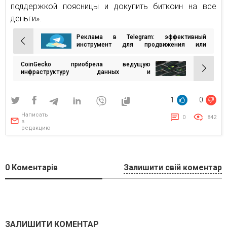
поддержкой поясницы и докупить биткоин на все
деньги».
Реклама в Telegram: эффективный
Навигация
инструмент для продвижения или
бесполезная трата времени и средств? Мы
по
провели исследование!
CoinGecko приобрела ведущую
записям
инфраструктуру данных и
разведывательную компанию NFT, Zash
1
0
Написать
0
842
в
редакцию
0
Коментарів
Залишити свій коментар
ЗАЛИШИТИ КОМЕНТАР